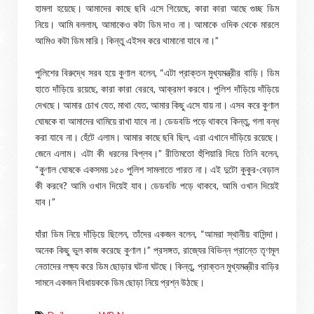
হামলা হয়েছে। আমাদের কাছে ছবি এসে গিয়েছে, কারা কারা আছে গুচ্ছ ডিম
নিয়ে। আমি বললাম, আমাকেও কটা ডিম দাও না। আমাকে ওদিক থেকে মারলে
আমিও কটা ডিম মারি। কিন্তু এইসব করে থামানো যাবে না।”
পুলিশের বিরুদ্ধে সরব হয়ে কুণাল বলেন, “এটা প্রাক্তন মুখ্যমন্ত্রীর বাড়ি। ডিম
হাতে দাঁড়িয়ে রয়েছে, কারা কারা বেরবে, আক্রমণ করবে। পুলিশ দাঁড়িয়ে দাঁড়িয়ে
দেখছে। আমার চোখ যেত, মাথা যেত, আমার কিছু এসে যায় না। এসব করে কুণাল
ঘোষকে বা আমাদের থামিয়ে রাখা যাবে না। ডেডবডি পড়ে থাকবে কিন্তু, গলা বন্ধ
করা যাবে না। হেঁটে এলাম। আমার কাছে ছবি ছিল, এরা এখানে দাঁড়িয়ে রয়েছে।
জেনে এলাম। এটা কী ধরনের বিপ্লব।” রীতিমতো হুঁশিয়ারি দিয়ে তিনি বলেন,
“কুণাল ঘোষকে একসময় ১৫০ পুলিশ সামলাতে পারত না। এই দুটো কুকুর-বেড়াল
কী করবে? আমি ওখান দিয়েই যাব। ডেডবডি পড়ে থাকবে, আমি ওখান দিয়েই
যাব।”
যাঁরা ডিম নিয়ে দাঁড়িয়ে ছিলেন, তাঁদের একজন বলেন, “আমরা স্থানীয় বাসিন্দা।
অনেক কিছু ভুল কাজ করেছে কুণাল।” প্রসঙ্গত, রাজ্যের বিভিন্ন প্রান্তে তৃণমূল
নেতাদের লক্ষ্য করে ডিম ছোড়ার ঘটনা ঘটছে। কিন্তু, প্রাক্তন মুখ্যমন্ত্রীর বাড়ির
সামনে একজন বিধায়ককে ডিম ছোড়া নিয়ে প্রশ্ন উঠছে।