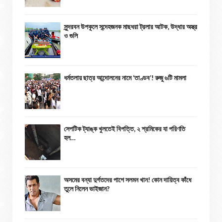
সুন্দরবন উপকূলে সন্দেহজনক মাছধরা ট্রলার আটক, উদ্ধার অস্ত্র
ও গুলি
ধর্মতলায় ছাত্র আন্দোলনের নামে ‘তাণ্ডব’! রুজু ৬টি মামলা
সেপটিক ট্যাঙ্ক খুলতেই বিপত্তি, ২ শ্রমিকের যা পরিণতি
হল…
অসমের বন্যা দুর্গতদের পাশে সলমন খান! কোন দায়িত্ব কাঁধে
তুলে নিলেন ভাইজান?