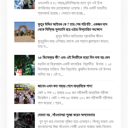
এসএসবি-র ৪১ নম্বর ব্য়াটালিয়নের হাতে ধৃত ওই চিনা
নাগরিকের নাম চোয়েজোড়া ওয়েসর। তাঁর একটি ভারতীয়
প্যানকার্ড রয়েছে। সেখানে নাম রয়েছ...
কুতুব উদ্দিন আইবক কে ? তার শেষ পরিণতি , একজন দাস
থেকে দিল্লির সুলতানি হয়ে ওঠার বিস্তারিত সংক্ষেপে
কুতুব উদ্দিন আইবকের প্রাথমিক জীবন
কুতুবুদ্দিন মধ্য এশিয়ার কোনো এক স্থানে জন্মগ্রহণ করেন;
তার প...
২৫ ডিসেম্বর কী? এবং এই দিনটিকে বড়ো দিন বলা হয় কেন
বড়দিন বা ক্রিসমাস একটি বাৎসরিক খ্রিস্টীয় উৎসব । ২৫
ডিসেম্বর তারিখে যিশু খ্রিস্টের জন্মদিন উপলক্ষে এই উৎসব
পালিত হয়। এই দ...
জানেন এখন কত নম্বর পেলে মাধ্যমিকে পাস!
মোট ৯ লক্ষ ১২ হাজার ৫৯৮ জন পরীক্ষার্থী মাধ্যমিক পরীক্ষা
দিয়েছিল। মোট ৭ লক্ষ ৬৫ হাজার ২৫২ জন পরীক্ষার্থী পরীক্ষায়
পাস করেছে। প্রথ...
দেবতা নয় , সাঁওতালরা পুজো করেন অপদেবতার
যুগ যুগ ধরে দেবতারা পূজিত হয়ে এসেছেন। কিন্তু ভারত এবং
বাংলাদেশের কিছু সাঁওতাল গোষ্ঠী এখনো পুজোর অর্ঘ্য নিবেদন