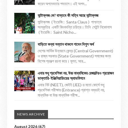
করেন অপদেবতার পদতলে। এই অপদ...
সান্টাক্লজ কে? বাস্তবে কী সত্যি আছে সান্টাক্লজ
সান্টাক্লজ ( ইংরেজি : Santa Claus ) পাশ্চাত্য
সংস্কৃতির একটি কিংবদন্তি চরিত্র। তিনি সেইন্ট নিকোলাস
( ইংরেজি : Saint Nicho...
বাড়িতে কন্যা সন্তান থাকলে পাবেন বিপুল অর্থ
দেশের সার্বিক উন্নয়নে কেন্দ্র (Central Government)
ও রাজ্য সরকার (State Government) সমাজের জন্য
বিশেষ প্রকল্প রচনা করে। মূলত, আর...
এবার শুধু প্রবেশিকা নয়, উচ্চ মাধ্যমিকের রেজাল্টেরও প্রয়োজন
ডাক্তারি-ইঞ্জিনিয়ারিংয়ের অ্যাডমিশনে
এবার নিট (NEET), জেইই (JEE)-র মতো কোর্সে শুধু
প্রবেশিকা পরীক্ষায় (Entrance) প্রাপ্ত নম্বরই নয়,
মাধ্যমিক বা উচ্চ মাধ্যমিক পরীক্ষ...
NEWS ARCHIVE
August 2026
(67)