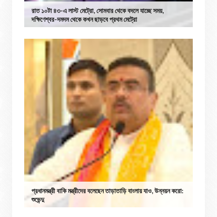
রাত ১০টা ৪৩-এ লাস্ট মেট্রো, সোমবার থেকে বদলে যাচ্ছে সময়,
দক্ষিণেশ্বর-দমদম থেকে কখন ছাড়বে প্রথম মেট্রো
প্রধানমন্ত্রী বাকি মন্ত্রীদের বলেছেন তাড়াতাড়ি বাংলায় যাও, উন্নয়ন করো:
শুভেন্দু