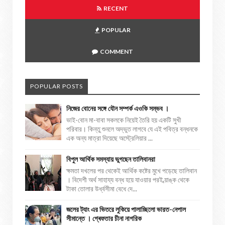
RECENT
POPULAR
COMMENT
POPULAR POSTS
নিজের বোনের সঙ্গে যৌন সম্পর্ক এওকি সম্ভব ।
ভাই-বোন মা-বাবা সকলকে নিয়েই তৈরি হয় একটি সুখী
পরিবার। কিন্তু শুনলে অদ্ভুত লাগবে যে এই পবিত্র বন্ধনকে
এক অন্য মাত্রা দিয়েছে অস্ট্রেলিয়ার ...
বিপুল আর্থিক সমস্যায় ভুগছেন তালিবানরা
ক্ষমতা দখলের পর থেকেই আর্থিক কষ্টের মুখে পড়েছে তালিবান
। বিদেশী অর্থ সাহায্য বন্ধ হয়ে যাওয়ার পরই ব্য়াঙ্ক থেকে
টাকা তোলার উর্ধ্বসীমা বেধে দে...
জলের ট্যাং এর ভিতরে লুকিয়ে পালাচ্ছিলো ভারত-নেপাল
সীমান্তে । গ্ৰেফতার চীনা নাগরিক