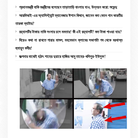
প্রধানমন্ত্রী বাকি মন্ত্রীদের বলেছেন তাড়াতাড়ি বাংলায় যাও, উন্নয়ন করো: শুভেন্দু
আরবিআই-এর অ্যাসিস্ট্যান্ট ম্যানেজার ঈশান কিষান, জানেন কত বেতন পান ভারতীয়
তারকা ব্যাটার?
রয়্যালটির টাকায় নাকি সংসার চলে মমতার! কী এই রয়্যালটি? কত টাকা পাওয়া যায়?
দিয়েও কথা না রাখতে পারার মাশুল, মহমেডান ক্লাবের সভাপতি পদ থেকে বরখাস্ত
হুমায়ুন কবীর!
জল্পনার মাঝেই হঠাৎ শাহের দুয়ারে হাজির আবু তাহের-খলিলুর-ইউসুফ!