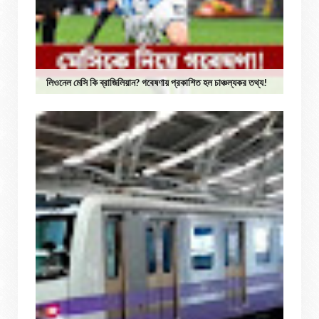
লিওনেল মেসি কি ব্রাজিলিয়ান? গবেষণায় প্রকাশিত হল চাঞ্চল্যকর তথ্য!