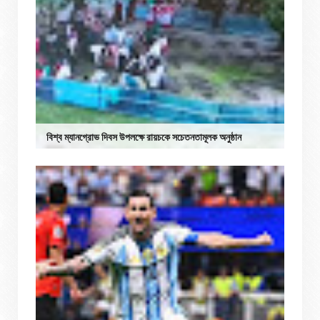
বিশ্ব ম্যানগ্রোভ দিবস উপলক্ষে রায়চকে সচেতনতামূলক অনুষ্ঠান