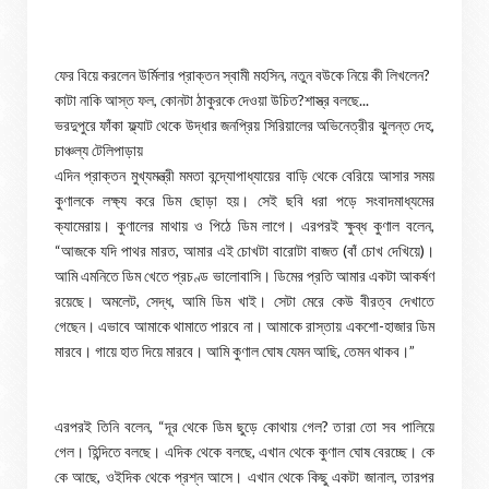
ফের বিয়ে করলেন উর্মিলার প্রাক্তন স্বামী মহসিন, নতুন বউকে নিয়ে কী লিখলেন?
কাটা নাকি আস্ত ফল, কোনটা ঠাকুরকে দেওয়া উচিত?শাস্ত্র বলছে...
ভরদুপুরে ফাঁকা ফ্ল্যাট থেকে উদ্ধার জনপ্রিয় সিরিয়ালের অভিনেত্রীর ঝুলন্ত দেহ,
চাঞ্চল্য টেলিপাড়ায়
এদিন প্রাক্তন মুখ্যমন্ত্রী মমতা বন্দ্যোপাধ্যায়ের বাড়ি থেকে বেরিয়ে আসার সময়
কুণালকে লক্ষ্য করে ডিম ছোড়া হয়। সেই ছবি ধরা পড়ে সংবাদমাধ্যমের
ক্যামেরায়। কুণালের মাথায় ও পিঠে ডিম লাগে। এরপরই ক্ষুব্ধ কুণাল বলেন,
“আজকে যদি পাথর মারত, আমার এই চোখটা বারোটা বাজত (বাঁ চোখ দেখিয়ে)।
আমি এমনিতে ডিম খেতে প্রচণ্ড ভালোবাসি। ডিমের প্রতি আমার একটা আকর্ষণ
রয়েছে। অমলেট, সেদ্ধ, আমি ডিম খাই। সেটা মেরে কেউ বীরত্ব দেখাতে
গেছেন। এভাবে আমাকে থামাতে পারবে না। আমাকে রাস্তায় একশো-হাজার ডিম
মারবে। গায়ে হাত দিয়ে মারবে। আমি কুণাল ঘোষ যেমন আছি, তেমন থাকব।”
এরপরই তিনি বলেন, “দূর থেকে ডিম ছুড়ে কোথায় গেল? তারা তো সব পালিয়ে
গেল। হিন্দিতে বলছে। এদিক থেকে বলছে, এখান থেকে কুণাল ঘোষ বেরচ্ছে। কে
কে আছে, ওইদিক থেকে প্রশ্ন আসে। এখান থেকে কিছু একটা জানাল, তারপর