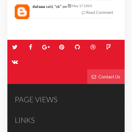
May 17 2020
dataaa
said, "
ok
" on
Read Comment
Contact Us
PAGE VIEWS
LINKS