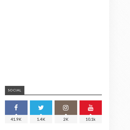
SOCIAL
41.9K
1.4K
2K
10.1k