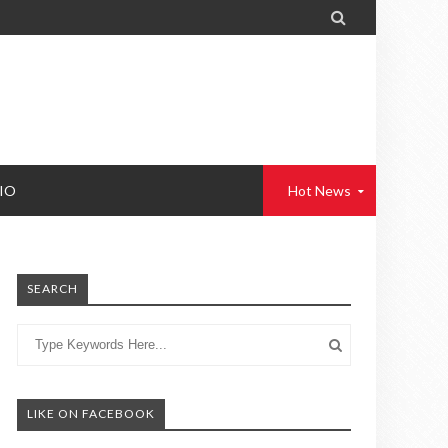

IO
Hot News
SEARCH
LIKE ON FACEBOOK