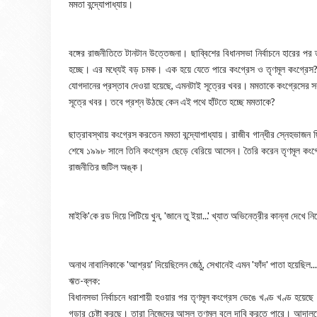
মমতা বন্দ্যোপাধ্যায়।
বঙ্গের রাজনীতিতে টানটান উত্তেজনা। ছাব্বিশের বিধানসভা নির্বাচনে হারের প
হচ্ছে। এর মধ্যেই বড় চমক। এক হয়ে যেতে পারে কংগ্রেস ও তৃণমূল কংগ্রে
যোগদানের প্রস্তাব দেওয়া হয়েছে, এমনটাই সূত্রের খবর। মমতাকে কংগ্রেসের স
সূত্রে খবর। তবে প্রশ্ন উঠছে কেন এই পথে হাঁটতে হচ্ছে মমতাকে?
ছাত্রাবস্থায় কংগ্রেস করতেন মমতা বন্দ্যোপাধ্যায়। রাজীব গান্ধীর স্নেহভাজন 
শেষে ১৯৯৮ সালে তিনি কংগ্রেস ছেড়ে বেরিয়ে আসেন। তৈরি করেন তৃণমূল কং
রাজনীতির জটিল অঙ্ক।
মাইকি'কে রড দিয়ে পিটিয়ে খুন, 'জানে তু ইয়া...' খ্যাত অভিনেত্রীর কান্না দেখে ন
অনাথ নাবালিকাকে 'আশ্রয়' দিয়েছিলেন জেঠু, সেখানেই এমন 'ফাঁদ' পাতা হয়েছিল...
ঋত-ব্লক:
বিধানসভা নির্বাচনে ধরাশায়ী হওয়ার পর তৃণমূল কংগ্রেস ভেঙে খণ্ড খণ্ড হয়
গড়ার চেষ্টা করছে। তারা নিজেদের আসল তৃণমূল বলে দাবি করতে পারে। আদাল