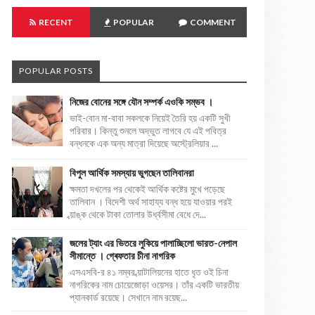
RECENT
POPULAR
COMMENT
POPULAR POSTS
নিজের বোনের সঙ্গে যৌন সম্পর্ক এওকি সম্ভব ।
ভাই-বোন মা-বাবা সকলকে নিয়েই তৈরি হয় একটি সুখী
পরিবার। কিন্তু শুনলে অদ্ভুত লাগবে যে এই পবিত্র
বন্ধনকে এক অন্য মাত্রা দিয়েছে অস্ট্রেলিয়ার ...
বিপুল আর্থিক সমস্যায় ভুগছেন তালিবানরা
ক্ষমতা দখলের পর থেকেই আর্থিক কষ্টের মুখে পড়েছে
তালিবান । বিদেশী অর্থ সাহায্য বন্ধ হয়ে যাওয়ার পরই
ব্য়াঙ্ক থেকে টাকা তোলার উর্ধ্বসীমা বেধে দে...
জলের ট্যাং এর ভিতরে লুকিয়ে পালাচ্ছিলো ভারত-নেপাল
সীমান্তে । গ্ৰেফতার চীনা নাগরিক
এসএসবি-র ৪১ নম্বর ব্য়াটালিয়নের হাতে ধৃত ওই চিনা
নাগরিকের নাম চোয়েজোড়া ওয়েসর। তাঁর একটি ভারতীয়
প্যানকার্ড রয়েছে। সেখানে নাম রয়েছ...