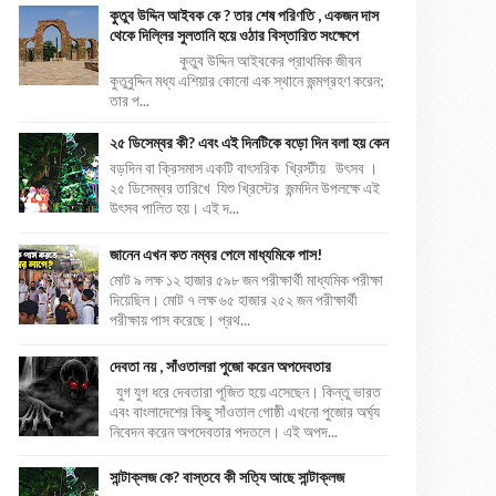
কুতুব উদ্দিন আইবক কে ? তার শেষ পরিণতি , একজন দাস
থেকে দিল্লির সুলতানি হয়ে ওঠার বিস্তারিত সংক্ষেপে
কুতুব উদ্দিন আইবকের প্রাথমিক জীবন
কুতুবুদ্দিন মধ্য এশিয়ার কোনো এক স্থানে জন্মগ্রহণ করেন;
তার প...
২৫ ডিসেম্বর কী? এবং এই দিনটিকে বড়ো দিন বলা হয় কেন
বড়দিন বা ক্রিসমাস একটি বাৎসরিক খ্রিস্টীয় উৎসব ।
২৫ ডিসেম্বর তারিখে যিশু খ্রিস্টের জন্মদিন উপলক্ষে এই
উৎসব পালিত হয়। এই দ...
জানেন এখন কত নম্বর পেলে মাধ্যমিকে পাস!
মোট ৯ লক্ষ ১২ হাজার ৫৯৮ জন পরীক্ষার্থী মাধ্যমিক পরীক্ষা
দিয়েছিল। মোট ৭ লক্ষ ৬৫ হাজার ২৫২ জন পরীক্ষার্থী
পরীক্ষায় পাস করেছে। প্রথ...
দেবতা নয় , সাঁওতালরা পুজো করেন অপদেবতার
যুগ যুগ ধরে দেবতারা পূজিত হয়ে এসেছেন। কিন্তু ভারত
এবং বাংলাদেশের কিছু সাঁওতাল গোষ্ঠী এখনো পুজোর অর্ঘ্য
নিবেদন করেন অপদেবতার পদতলে। এই অপদ...
সান্টাক্লজ কে? বাস্তবে কী সত্যি আছে সান্টাক্লজ