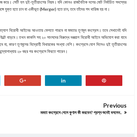
কাজ করে। সেটি হল দুই-তৃতীয়াংশের নিয়ম। যদি কোনও রাজনৈতিক দলের মোট নির্বাচিত সদস্যের
সঙ্গে যুক্ত হতে চান বা একীভূত (Merger) হতে চান, তবে তাঁদের পদ খারিজ হয় না।
দলত্যাগ বিরোধী আইনের আওতায় ফেলতে পারবে না মমতার তৃণমূল কংগ্রেস। তবে সেখানেই যদি
না, উল্টে বাড়বে। তখন কাকলি সহ ২০ সাংসদের বিরুদ্ধে দলত্য়াগ বিরোধী আইনে অভিযোগ করা যাবে
ে না, কারণ তৃণমূলের বিদ্রোহী বিধায়কের সংখ্যা বেশি। কংগ্রেসে যোগ দিলেও দুই তৃতীয়াংশের
্দ্যোপাধ্যায় ২৮ বছর পর কংগ্রেসে ফিরতে পারেন।
Previous
মমতা কংগ্রেসে গেলে কুণাল কী করবেন? প্রশ্ন শুনেই বললেন..