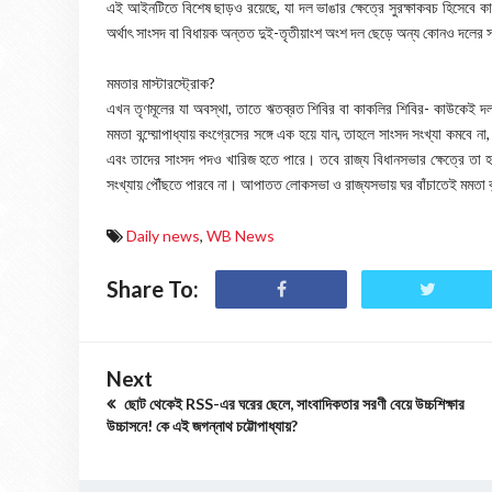
এই আইনটিতে বিশেষ ছাড়ও রয়েছে, যা দল ভাঙার ক্ষেত্রে সুরক্ষাকবচ হিসেবে 
অর্থাৎ সাংসদ বা বিধায়ক অন্তত দুই-তৃতীয়াংশ অংশ দল ছেড়ে অন্য কোনও দলের 
মমতার মাস্টারস্ট্রোক?
এখন তৃণমূলের যা অবস্থা, তাতে ঋতব্রত শিবির বা কাকলির শিবির- কাউকেই 
মমতা বন্দ্য়োপাধ্যায় কংগ্রেসের সঙ্গে এক হয়ে যান, তাহলে সাংসদ সংখ্যা কমবে 
এবং তাদের সাংসদ পদও খারিজ হতে পারে। তবে রাজ্য বিধানসভার ক্ষেত্রে তা হব
সংখ্যায় পৌঁছতে পারবে না। আপাতত লোকসভা ও রাজ্যসভায় ঘর বাঁচাতেই মমতা বন
Daily news
,
WB News
Share To:
Next
ছোট থেকেই RSS-এর ঘরের ছেলে, সাংবাদিকতার সরণী বেয়ে উচ্চশিক্ষার
উচ্চাসনে! কে এই জগন্নাথ চট্টোপাধ্যায়?