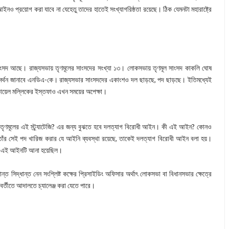
নও প্রয়োগ করা যাবে না যেহেতু তাদের হাতেই সংখ্যাগরিষ্ঠতা রয়েছে। ঠিক যেমনটা মহারাষ্ট্রে
সদ আছে। রাজ্যসভায় তৃণমূলের সাংসদের সংখ্যা ১৩। লোকসভায় তৃণমূল সাংসদ কাকলি ঘোষ
মর্থন জানাবে এনডিএ-কে। রাজ্যসভার সাংসদদের একাংশও দল ছাড়ছে, পদ ছাড়ছে। ইতিমধ্যেই
া কোয়েল মল্লিকের ইস্তফাও এখন সময়ের অপেক্ষা।
ি তৃণমূলের এই স্ট্র্যাটেজি? এর জন্য বুঝতে হবে দলত্যাগ বিরোধী আইন। কী এই আইন? কোনও
তাঁর সেই পদ খারিজ করার যে আইনি ব্যবস্থা রয়েছে, তাকেই দলত্যাগ বিরোধী আইন বলা হয়।
ন্য এই আইনটি আনা হয়েছিল।
 সিদ্ধান্ত নেন সংশ্লিষ্ট কক্ষের প্রিসাইডিং অফিসার অর্থাৎ লোকসভা বা বিধানসভার ক্ষেত্রে
রবর্তীতে আদালতে চ্যালেঞ্জ করা যেতে পারে।