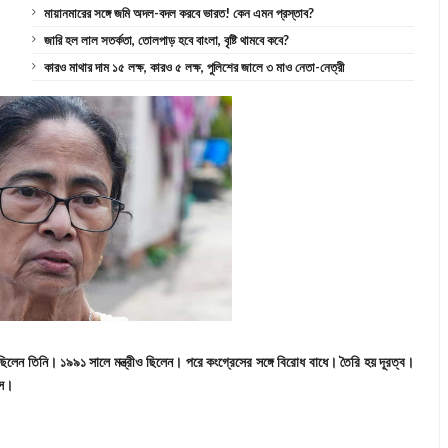
মায়ানমারের সঙ্গে জমি অদল-বদল করবে ভারত! কেন এমন প্রস্তাব?
জারি হল লাল সতর্কতা, তোলপাড় হবে বাংলা, বৃষ্টি থামবে কবে?
কারও মাথার দাম ১৫ লক্ষ, কারও ৫ লক্ষ, পুলিশের জালে ৩ মাও নেতা-নেত্রী
 ছিলেন তিনি। ১৯৯১ সালে মন্ত্রীও ছিলেন। পরে কংগ্রেসের সঙ্গে বিরোধ বাধে। তৈরি হয় দূরত্ব।
েস।