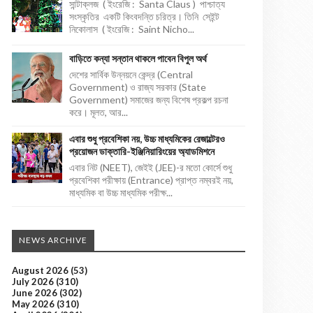
সান্টাক্লজ ( ইংরেজি : Santa Claus ) পাশ্চাত্য
সংস্কৃতির একটি কিংবদন্তি চরিত্র। তিনি সেইন্ট
নিকোলাস ( ইংরেজি : Saint Nicho...
বাড়িতে কন্যা সন্তান থাকলে পাবেন বিপুল অর্থ
দেশের সার্বিক উন্নয়নে কেন্দ্র (Central
Government) ও রাজ্য সরকার (State
Government) সমাজের জন্য বিশেষ প্রকল্প রচনা
করে। মূলত, আর...
এবার শুধু প্রবেশিকা নয়, উচ্চ মাধ্যমিকের রেজাল্টেরও
প্রয়োজন ডাক্তারি-ইঞ্জিনিয়ারিংয়ের অ্যাডমিশনে
এবার নিট (NEET), জেইই (JEE)-র মতো কোর্সে শুধু
প্রবেশিকা পরীক্ষায় (Entrance) প্রাপ্ত নম্বরই নয়,
মাধ্যমিক বা উচ্চ মাধ্যমিক পরীক্ষ...
NEWS ARCHIVE
August 2026
(53)
July 2026
(310)
June 2026
(302)
May 2026
(310)