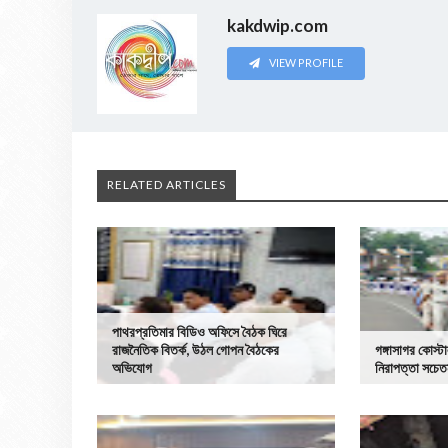
kakdwip.com
VIEW PROFILE
RELATED ARTICLES
পাথরপ্রতিমার বিডিও অফিসে বৈঠক ঘিরে
রাজনৈতিক বিতর্ক, উঠল গোপন বৈঠকের
গঙ্গাসাগর কোস্
অভিযোগ
নিরাপত্তা সচেত