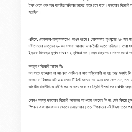
টাকা থেকে শুরু করে যাবতীয় অধিকার তাদের হাতে চলে যাবে। দলত্যাগ বিরোধী আই
হয়েছিল।
এদিকে, লোকসভা-রাজ্যসভাতেও ভাঙন ধরছে। লোকসভায় তৃণমূলের ২৮ জন সাং
দস্তিদারের নেতৃত্বে ২০ জন সাংসদ আলাদা ব্লক তৈরি করতে চাইছেন। তারা স
ইস্তফা দিয়েছেন সুখেন্দু শেখর রায়, সুস্মিতা দেব। সদ্য রাজ্যসভার সাংসদ হওয়
দলত্যাগ বিরোধী আইন কী?
দল যাতে হাতছাড়া না হয় এবং এনডিএ-র হাত শক্তিশালী না হয়, তার জন্যই ক
সাংসদ বা বিধায়ক যদি এক দলের টিকিটে জেতার পর অন্য দলে যোগ দেন, তবে 
ভারতীয় রাজনীতিতে দুর্নীতি কমানো এবং সরকারের স্থিতিশীলতা বজায় রাখার জ
কোনও সদস্য দলত্যাগ বিরোধী আইনের আওতায় পড়ছেন কি না, সেই বিষয়ে চূড়ান্ত
স্পিকার এবং রাজ্যসভার ক্ষেত্রে চেয়ারম্যান। তবে স্পিকারের এই সিদ্ধান্তকে প