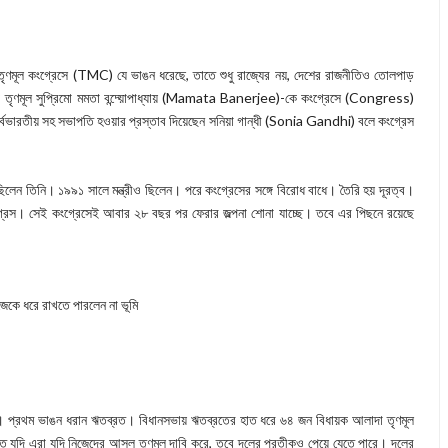
র তৃণমূল কংগ্রেসে (TMC) যে ভাঙন ধরেছে, তাতে শুধু রাজ্যের নয়, দেশের রাজনীতিও তোলপাড়
স? তৃণমূল সুপ্রিমো মমতা বন্দ্য়োপাধ্যায় (Mamata Banerjee)-কে কংগ্রেসে (Congress)
র্বভারতীয় সহ সভাপতি হওয়ার প্রস্তাব দিয়েছেন সনিয়া গান্ধী (Sonia Gandhi) বলে কংগ্রেস
ছিলেন তিনি। ১৯৯১ সালে মন্ত্রীও ছিলেন। পরে কংগ্রেসের সঙ্গে বিরোধ বাধে। তৈরি হয় দূরত্ব।
গ্রেস। সেই কংগ্রেসেই আবার ২৮ বছর পর ফেরার জল্পনা শোনা যাচ্ছে। তবে এর পিছনে রয়েছে
িজেকে ধরে রাখতে পারলেন না ভূমি
েছে। প্রথম ভাঙন ধরান ঋতব্রত। বিধানসভায় ঋতব্রতের হাত ধরে ৬৪ জন বিধায়ক আলাদা তৃণমূল
তে যদি এরা যদি নিজেদের আসল তৃণমূল দাবি করে, তবে দলের প্রতীকও পেয়ে যেতে পারে। দলের