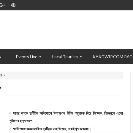
y
Events Live
Local Tourism
KAKDWIP.COM RAD
ভ?
?
সাগর ব্লকে দুর্নীতির অভিযোগে উপপ্রধান বিপিন পড়ুয়াকে ঘিরে বিক্ষোভ, নিয়ন্ত্রণে এলো
পুলিশের হস্তক্ষেপে
আদি গঙ্গায় অজ্ঞাতপরিচয় ব্যক্তির দেহ উদ্ধার, বারুইপুরে চাঞ্চল্য।