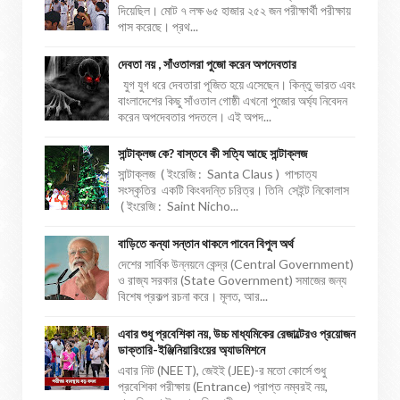
দিয়েছিল। মোট ৭ লক্ষ ৬৫ হাজার ২৫২ জন পরীক্ষার্থী পরীক্ষায়
পাস করেছে। প্রথ...
দেবতা নয় , সাঁওতালরা পুজো করেন অপদেবতার
যুগ যুগ ধরে দেবতারা পূজিত হয়ে এসেছেন। কিন্তু ভারত এবং
বাংলাদেশের কিছু সাঁওতাল গোষ্ঠী এখনো পুজোর অর্ঘ্য নিবেদন
করেন অপদেবতার পদতলে। এই অপদ...
সান্টাক্লজ কে? বাস্তবে কী সত্যি আছে সান্টাক্লজ
সান্টাক্লজ ( ইংরেজি : Santa Claus ) পাশ্চাত্য
সংস্কৃতির একটি কিংবদন্তি চরিত্র। তিনি সেইন্ট নিকোলাস
( ইংরেজি : Saint Nicho...
বাড়িতে কন্যা সন্তান থাকলে পাবেন বিপুল অর্থ
দেশের সার্বিক উন্নয়নে কেন্দ্র (Central Government)
ও রাজ্য সরকার (State Government) সমাজের জন্য
বিশেষ প্রকল্প রচনা করে। মূলত, আর...
এবার শুধু প্রবেশিকা নয়, উচ্চ মাধ্যমিকের রেজাল্টেরও প্রয়োজন
ডাক্তারি-ইঞ্জিনিয়ারিংয়ের অ্যাডমিশনে
এবার নিট (NEET), জেইই (JEE)-র মতো কোর্সে শুধু
প্রবেশিকা পরীক্ষায় (Entrance) প্রাপ্ত নম্বরই নয়,