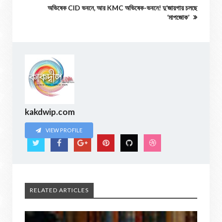
অভিষেক CID ভবনে, আর KMC অভিষেক-ভবনে! দু’জায়গায় চলছে
‘মাপজোক’
kakdwip.com
VIEW PROFILE
RELATED ARTICLES