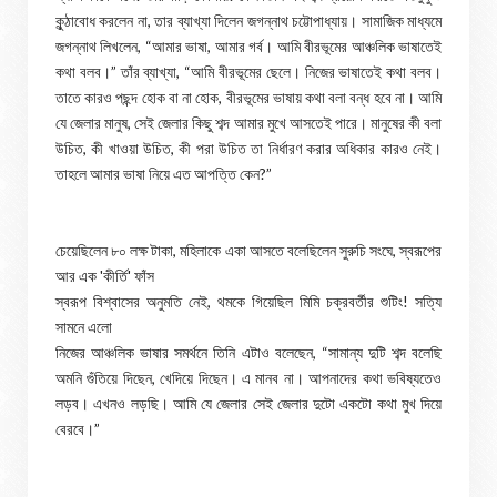
কুন্ঠাবোধ করলেন না, তার ব্যাখ্যা দিলেন জগন্নাথ চট্টোপাধ্যায়। সামাজিক মাধ্যমে
জগন্নাথ লিখলেন, “আমার ভাষা, আমার গর্ব। আমি বীরভূমের আঞ্চলিক ভাষাতেই
কথা বলব।” তাঁর ব্যাখ্যা, “আমি বীরভূমের ছেলে। নিজের ভাষাতেই কথা বলব।
তাতে কারও পছন্দ হোক বা না হোক, বীরভূমের ভাষায় কথা বলা বন্ধ হবে না। আমি
যে জেলার মানুষ, সেই জেলার কিছু শব্দ আমার মুখে আসতেই পারে। মানুষের কী বলা
উচিত, কী খাওয়া উচিত, কী পরা উচিত তা নির্ধারণ করার অধিকার কারও নেই।
তাহলে আমার ভাষা নিয়ে এত আপত্তি কেন?”
চেয়েছিলেন ৮০ লক্ষ টাকা, মহিলাকে একা আসতে বলেছিলেন সুরুচি সংঘে, স্বরূপের
আর এক 'কীর্তি' ফাঁস
স্বরূপ বিশ্বাসের অনুমতি নেই, থমকে গিয়েছিল মিমি চক্রবর্তীর শুটিং! সত্যি
সামনে এলো
নিজের আঞ্চলিক ভাষার সমর্থনে তিনি এটাও বলেছেন, “সামান্য দুটি শব্দ বলেছি
অমনি গুঁতিয়ে দিছেন, খেদিয়ে দিছেন। এ মানব না। আপনাদের কথা ভবিষ্যতেও
লড়ব। এখনও লড়ছি। আমি যে জেলার সেই জেলার দুটো একটো কথা মুখ দিয়ে
বেরবে।”