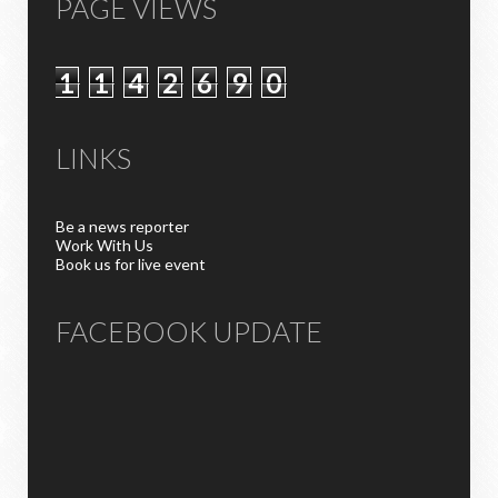
PAGE VIEWS
1
1
4
2
6
9
0
LINKS
Be a news reporter
Work With Us
Book us for live event
FACEBOOK UPDATE