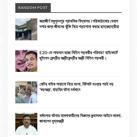
RANDOM POST
জরাজীর্ণ মধুসূদনপুর প্রাথমিক বিদ্যালয়।পরিকাঠামোর বেহাল
দশার জন্য জীবনের ঝুঁকি নিয়ে পড়াশোনা করছে ছাত্রছাত্রীরা
E20-তে লাভবান হচ্ছে নিতিন গড়করীর পরিবার? হাইকোর্টে
ছুটলেন কেন্দ্রীয় মন্ত্রীকেন্দ্রীয় মন্ত্রী নিতিন গড়করী।
মোটর বাইক সারানো নিয়ে বচসা, মিটমাট হওয়ার পরই বড়
‘ষড়যন্ত্র’, হাড়হিম ঘটনা বর্ধমানে
ধর্মতলার ঘটনায় হামলাকারীদের বিরুদ্ধে গুন্ডাদমন আইনে মামলা,
জানালেন মুখ্যমন্ত্রী