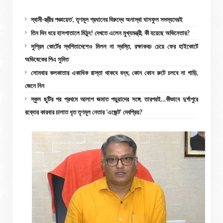
স্বামী-স্ত্রীর পঞ্চায়েত’, তৃণমূল প্রধানের বিরুদ্ধে অনাস্থা ঘাসফুল সদস্যদেরই
তিন দিন ধরে হাসপাতালে মিঠুন! দেখতে এলেন মুখ্যমন্ত্রী, কী হয়েছে অভিনেতার?
সুপ্রিম কোর্টের স্থগিতাদেশেও মিলল না স্বস্তি, রক্ষাকবচ চেয়ে ফের হাইকোর্টে
অভিষেকের পিএ সুমিত
সোমবার কলকাতার একাধিক রাস্তা থাকবে বন্ধ, কোন কোন রুটে চলবে না গাড়ি,
জেনে নিন
স্কুল ছুটির পর প্রথমে আলাপ জমাত পড়ুয়াদের সঙ্গে, তারপরই…কীভাবে দুর্গাপুরে
রক্তের কারবার চালাত ধৃত তৃণমূল নেতার ‘এজেন্ট’ দেবপ্রিয়?