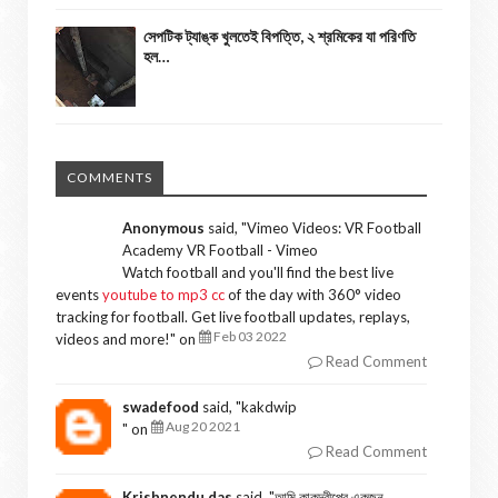
সেপটিক ট্যাঙ্ক খুলতেই বিপত্তি, ২ শ্রমিকের যা পরিণতি
হল…
COMMENTS
Anonymous
said, "
Vimeo Videos: VR Football
Academy VR Football - Vimeo
Watch football and you'll find the best live
events
youtube to mp3 cc
of the day with 360° video
tracking for football. Get live football updates, replays,
Feb 03 2022
videos and more!
" on
Read Comment
swadefood
said, "
kakdwip
Aug 20 2021
" on
Read Comment
Krishnendu das
said, "
আমি কাকদ্বীপের একজন