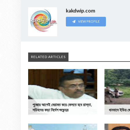
kakdwip.com
VIEW PROFILE
RELATED ARTICLES
পুজোর আগেই মেরামত করে ফেলতে হবে রাস্তা,
সচিবদের কড়া নির্দেশ শুভেন্দুর
ধানবাদে ইডির জো