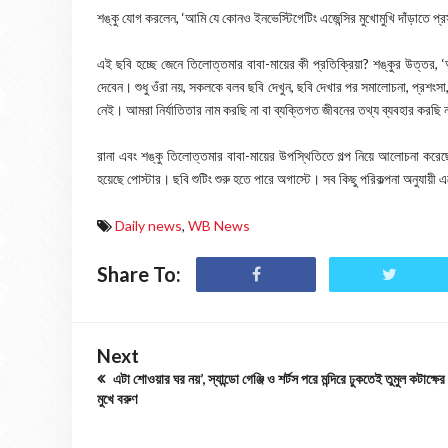
শঙ্কু যোগ করলেন, ‘আমি যে কোনও ইনভেস্টিগেটিং এজেন্সির মুখোমুখি দাঁড়াতে প্রস
এই ছবি হচ্ছে জেনে তিলোত্তমার বাবা-মায়ের কী প্রতিক্রিয়া? শঙ্কুর উত্তর, ‘
দেবেন। শুধু ওঁরা নয়, সকলকে বলব ছবি দেখুন, ছবি দেখার পর সমালোচনা, প্রশংসা,
নেই। আমরা নির্যাতিতার নাম করছি না বা ব্যক্তিগত জীবনের তথ্য ব্যবহার করছ
রানা এবং শঙ্কু তিলোত্তমার বাবা-মায়ের উপস্থিতিতে গল্প নিয়ে আলোচনা করেছ
হয়েছে পোস্টার। ছবি শুটিং শুরু হতে পারে অগাস্টে। সব কিছু পরিকল্পনা অনুযায়ী
Daily news
,
WB News
Share To:
Next
এটা শোওয়ার ঘর নয়’, স্যান্ডো গেঞ্জি ও শর্টস পরে মন্দিরে ঢুকতেই তুমুল কটাক্ষের
মুখে বরুণ