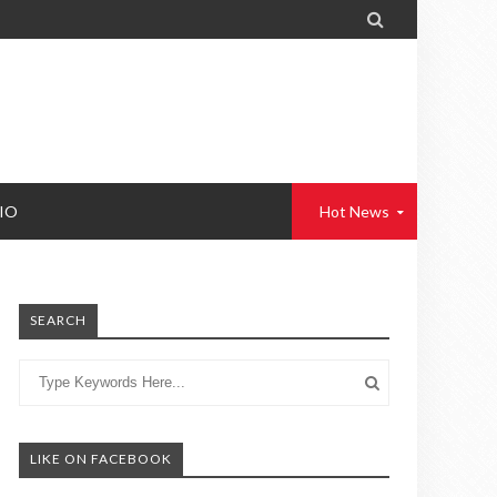

IO
Hot News
SEARCH
LIKE ON FACEBOOK