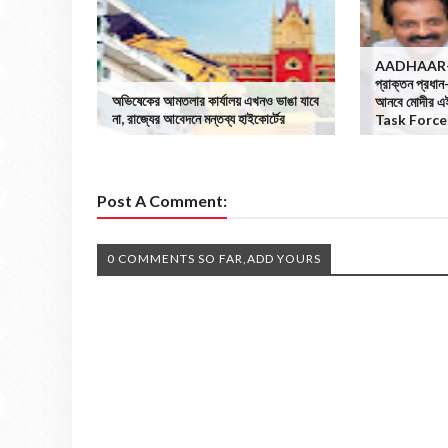
AADHAAR-র 
প্রাক্তন প্রধান
অভিষেকের আমতলার কার্যালয় এখনও ভাঙা যাবে
আনবে মোদীর এ
না, রাজ্যের আবেদনে মন্তব্য হাইকোর্টের
Task Force
Post A Comment:
0 COMMENTS SO FAR,ADD YOURS