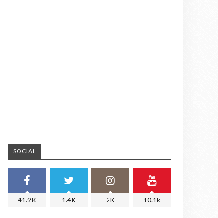
SOCIAL
41.9K
1.4K
2K
10.1k