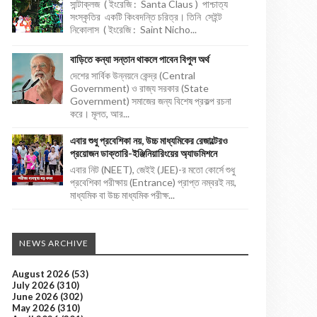
সান্টাক্লজ ( ইংরেজি : Santa Claus ) পাশ্চাত্য
সংস্কৃতির একটি কিংবদন্তি চরিত্র। তিনি সেইন্ট
নিকোলাস ( ইংরেজি : Saint Nicho...
বাড়িতে কন্যা সন্তান থাকলে পাবেন বিপুল অর্থ
দেশের সার্বিক উন্নয়নে কেন্দ্র (Central
Government) ও রাজ্য সরকার (State
Government) সমাজের জন্য বিশেষ প্রকল্প রচনা
করে। মূলত, আর...
এবার শুধু প্রবেশিকা নয়, উচ্চ মাধ্যমিকের রেজাল্টেরও
প্রয়োজন ডাক্তারি-ইঞ্জিনিয়ারিংয়ের অ্যাডমিশনে
এবার নিট (NEET), জেইই (JEE)-র মতো কোর্সে শুধু
প্রবেশিকা পরীক্ষায় (Entrance) প্রাপ্ত নম্বরই নয়,
মাধ্যমিক বা উচ্চ মাধ্যমিক পরীক্ষ...
NEWS ARCHIVE
August 2026
(53)
July 2026
(310)
June 2026
(302)
May 2026
(310)