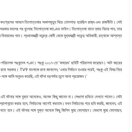
 কংগ্রেসের আমলে তিলোত্তমার অকালমৃত‍্যু ঘিরে তোলপাড় হয়েছিল রাজ‍্য এবং রাজনীতি। সেই
ে সরকার বদলের পর খুলেছে তিলোত্তমা কাণ্ডের ফাইল। তিলোত্তমা যাতে ন‍্যায় বিচার পান, তার
কের পদে। প্রধানমন্ত্রী নরেন্দ্র মোদী থেকে মুখ‍্যমন্ত্রী শুভেন্দু অধিকারী, রত্নাকে আশ্বস্ত
া-পরিচালক শঙ্কুদেব পণ্ডা। শঙ্কু ২০১৭-তে ‘কমরেড’ ছবিটি পরিচালনা করেছেন। আট বছরের
ানা সরকার। TV9 বাংলাকে রানা জানালেন, ‘‍এবার নির্বাচন হওয়ার পরেই, শঙ্কু এই বিষয় নিয়ে
্গে-সঙ্গে আমি অনুভব করেছি, এই ঘটনা বড়পর্দায় তুলে আনা প্রয়োজন।’
 বা এই ঘটনার সঙ্গে যুক্ত অনেকেও, অনেক কিছু জানেন না। সেগুলো ছবিতে দেখতে পাবেন। সেটা
রোপাগান্ডা করার হলে, নির্বাচনের আগেই করতাম। যখন নির্বাচনের পরে ছবি করছি, জানবেন, এই
খতে হবে। এই ঘটনার সঙ্গে যুক্ত অনেকে কিছু জিনিস মুছে ফেলেছেন। যেগুলো মুছে ফেলেছেন,