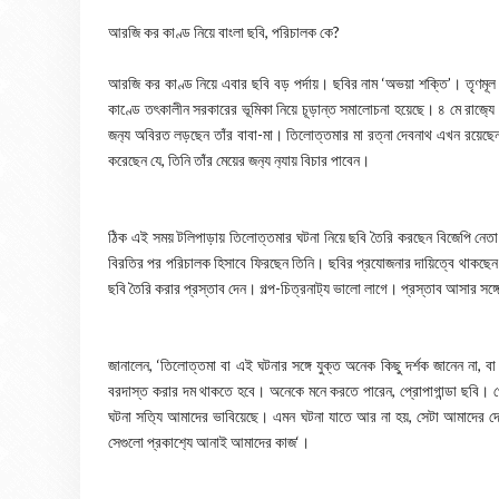
আরজি কর কাণ্ড নিয়ে বাংলা ছবি, পরিচালক কে?
আরজি কর কাণ্ড নিয়ে এবার ছবি বড় পর্দায়। ছবির নাম ‘অভয়া শক্তি’। তৃণমূল
কাণ্ডে তৎকালীন সরকারের ভূমিকা নিয়ে চূড়ান্ত সমালোচনা হয়েছে। ৪ মে রাজ‍্য
জন‍্য অবিরত লড়ছেন তাঁর বাবা-মা। তিলোত্তমার মা রত্না দেবনাথ এখন রয়েছেন বিধায়
করেছেন যে, তিনি তাঁর মেয়ের জন‍্য ন‍্যায় বিচার পাবেন।
ঠিক এই সময় টলিপাড়ায় তিলোত্তমার ঘটনা নিয়ে ছবি তৈরি করছেন বিজেপি নেত
বিরতির পর পরিচালক হিসাবে ফিরছেন তিনি। ছবির প্রযোজনার দায়িত্বে থাকছেন র
ছবি তৈরি করার প্রস্তাব দেন। গল্প-চিত্রনাট‍্য ভালো লাগে। প্রস্তাব আসার সঙ
জানালেন, ‘তিলোত্তমা বা এই ঘটনার সঙ্গে যুক্ত অনেক কিছু দর্শক জানেন না,
বরদাস্ত করার দম থাকতে হবে। অনেকে মনে করতে পারেন, প্রোপাগান্ডা ছবি। প্
ঘটনা সত‍্যি আমাদের ভাবিয়েছে। এমন ঘটনা যাতে আর না হয়, সেটা আমাদের দে
সেগুলো প্রকাশ‍্যে আনাই আমাদের কাজ‘।