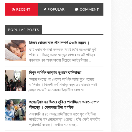
RECENT
POPULAR
COMMENT
POPULAR POSTS
নিজের বোনের সঙ্গে যৌন সম্পর্ক এওকি সম্ভব ।
ভাই-বোন মা-বাবা সকলকে নিয়েই তৈরি হয় একটি সুখী
পরিবার। কিন্তু শুনলে অদ্ভুত লাগবে যে এই পবিত্র
বন্ধনকে এক অন্য মাত্রা দিয়েছে অস্ট্রেলিয়ার ...
বিপুল আর্থিক সমস্যায় ভুগছেন তালিবানরা
ক্ষমতা দখলের পর থেকেই আর্থিক কষ্টের মুখে পড়েছে
তালিবান । বিদেশী অর্থ সাহায্য বন্ধ হয়ে যাওয়ার পরই
ব্য়াঙ্ক থেকে টাকা তোলার উর্ধ্বসীমা বেধে দে...
জলের ট্যাং এর ভিতরে লুকিয়ে পালাচ্ছিলো ভারত-নেপাল
সীমান্তে । গ্ৰেফতার চীনা নাগরিক
এসএসবি-র ৪১ নম্বর ব্য়াটালিয়নের হাতে ধৃত ওই চিনা
নাগরিকের নাম চোয়েজোড়া ওয়েসর। তাঁর একটি ভারতীয়
প্যানকার্ড রয়েছে। সেখানে নাম রয়েছ...