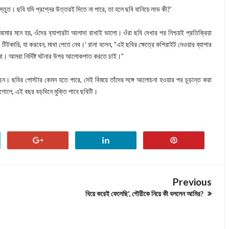
্তুত। ছবি ‍যদি প্রশ্নের উত্তরই দিতে না পারে, তা হলে ছবি বানিয়ে লাভ কী?’
আমার মনে হয়, ওঁদের ব‍্যাপারটা আলাদা রাখাই ভালো। ওঁরা ছবি দেখার পর নিশ্চয়ই প্রতিক্রিয়া
 টিটকারি, যা করবেন, মাথা পেতে নেব।’ রানা বলেন, ”এই ছবির ক্ষেত্রে কপিরাইট নেওয়ার ব্যাপার
ি না। আমরা নির্দিষ্ট ঘটনার উপর আলোকপাত করতে চাই।”
েন। ছবির পোস্টার কেমন হতে পারে, সেই বিষয়ে তাঁদের সঙ্গে আলোচনা হওয়ার পর চূড়ান্ত করা
 এগোলে, এই বছর বড়দিনে মুক্তি পাবে ছবিটি।
Previous
বিয়ে করেই ফেলেছি’, গৌরীকে নিয়ে কী বললেন আমির?