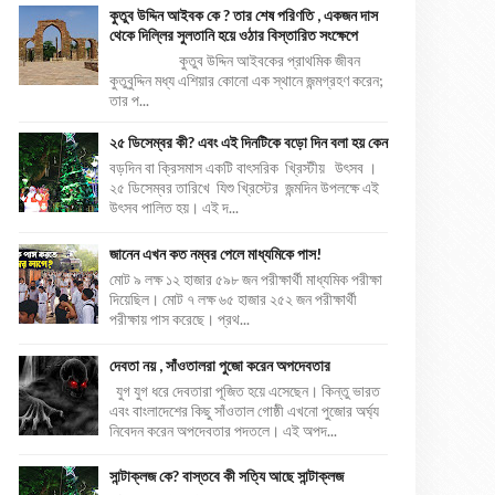
কুতুব উদ্দিন আইবক কে ? তার শেষ পরিণতি , একজন দাস
থেকে দিল্লির সুলতানি হয়ে ওঠার বিস্তারিত সংক্ষেপে
কুতুব উদ্দিন আইবকের প্রাথমিক জীবন
কুতুবুদ্দিন মধ্য এশিয়ার কোনো এক স্থানে জন্মগ্রহণ করেন;
তার প...
২৫ ডিসেম্বর কী? এবং এই দিনটিকে বড়ো দিন বলা হয় কেন
বড়দিন বা ক্রিসমাস একটি বাৎসরিক খ্রিস্টীয় উৎসব ।
২৫ ডিসেম্বর তারিখে যিশু খ্রিস্টের জন্মদিন উপলক্ষে এই
উৎসব পালিত হয়। এই দ...
জানেন এখন কত নম্বর পেলে মাধ্যমিকে পাস!
মোট ৯ লক্ষ ১২ হাজার ৫৯৮ জন পরীক্ষার্থী মাধ্যমিক পরীক্ষা
দিয়েছিল। মোট ৭ লক্ষ ৬৫ হাজার ২৫২ জন পরীক্ষার্থী
পরীক্ষায় পাস করেছে। প্রথ...
দেবতা নয় , সাঁওতালরা পুজো করেন অপদেবতার
যুগ যুগ ধরে দেবতারা পূজিত হয়ে এসেছেন। কিন্তু ভারত
এবং বাংলাদেশের কিছু সাঁওতাল গোষ্ঠী এখনো পুজোর অর্ঘ্য
নিবেদন করেন অপদেবতার পদতলে। এই অপদ...
সান্টাক্লজ কে? বাস্তবে কী সত্যি আছে সান্টাক্লজ