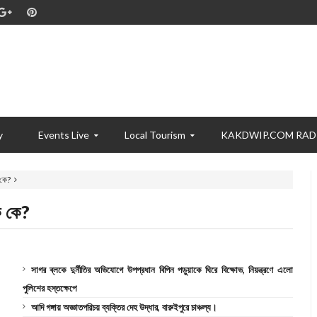
y
Events Live
Local Tourism
KAKDWIP.COM RAD
 কে?
ক কে?
সাগর ব্লকে দুর্নীতির অভিযোগে উপপ্রধান বিপিন পড়ুয়াকে ঘিরে বিক্ষোভ, নিয়ন্ত্রণে এলো
পুলিশের হস্তক্ষেপে
আদি গঙ্গায় অজ্ঞাতপরিচয় ব্যক্তির দেহ উদ্ধার, বারুইপুরে চাঞ্চল্য।