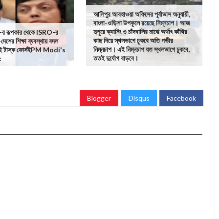
আলিপুর আবহাওয়া অফিসের পূর্বাভাস অনুযায়ী,
বাংলা-ওড়িশা উপকূলে রয়েছে নিম্নচাপ। আজ
দুপুরে ক্যানিং ও চাঁদবালির মাঝে অর্থাৎ কাঁথির
রূপকার থেকে ISRO-র
কাছ দিয়ে স্থলভাগে ঢুকবে অতি গভীর
-দেশের শিক্ষা ব্যবস্থায় বদল
নিম্নচাপ। এই নিম্নচাপ যত স্থলভাগে ঢুকবে,
ই টাস্ক ফোর্সইPM Modi's
ততই দুর্যোগ বাড়বে।
:
Blogger
Disqus
Facebook