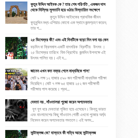
কুতুব উদ্দিন আইবক কে ? তার শেষ পরিণতি , একজন দাস
থেকে দিল্লির সুলতানি হয়ে ওঠার বিস্তারিত সংক্ষেপে
কুতুব উদ্দিন আইবকের প্রাথমিক জীবন
কুতুবুদ্দিন মধ্য এশিয়ার কোনো এক স্থানে জন্মগ্রহণ করেন;
তার প...
২৫ ডিসেম্বর কী? এবং এই দিনটিকে বড়ো দিন বলা হয় কেন
বড়দিন বা ক্রিসমাস একটি বাৎসরিক খ্রিস্টীয় উৎসব ।
২৫ ডিসেম্বর তারিখে যিশু খ্রিস্টের জন্মদিন উপলক্ষে এই
উৎসব পালিত হয়। এই দ...
জানেন এখন কত নম্বর পেলে মাধ্যমিকে পাস!
মোট ৯ লক্ষ ১২ হাজার ৫৯৮ জন পরীক্ষার্থী মাধ্যমিক পরীক্ষা
দিয়েছিল। মোট ৭ লক্ষ ৬৫ হাজার ২৫২ জন পরীক্ষার্থী
পরীক্ষায় পাস করেছে। প্রথ...
দেবতা নয় , সাঁওতালরা পুজো করেন অপদেবতার
যুগ যুগ ধরে দেবতারা পূজিত হয়ে এসেছেন। কিন্তু ভারত
এবং বাংলাদেশের কিছু সাঁওতাল গোষ্ঠী এখনো পুজোর অর্ঘ্য
নিবেদন করেন অপদেবতার পদতলে। এই অপদ...
সান্টাক্লজ কে? বাস্তবে কী সত্যি আছে সান্টাক্লজ