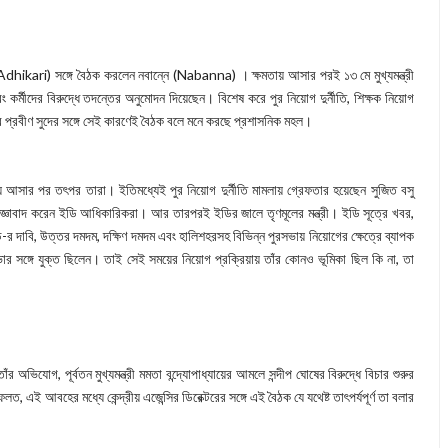
du Adhikari) সঙ্গে বৈঠক করলেন নবান্নে (Nabanna) । ক্ষমতায় আসার পরই ১৩ মে মুখ্যমন্ত্রী
ং কর্মীদের বিরুদ্ধে তদন্তের অনুমোদন দিয়েছেন। বিশেষ করে পুর নিয়োগ দুর্নীতি, শিক্ষক নিয়োগ
্টর প্রবীণ সুদের সঙ্গে সেই কারণেই বৈঠক বলে মনে করছে প্রশাসনিক মহল।
তায় আসার পর তৎপর তারা। ইতিমধ্যেই পুর নিয়োগ দুর্নীতি মামলায় গ্রেফতার হয়েছেন সুজিত বসু
জ্ঞাবাদ করেন ইডি আধিকারিকরা। আর তারপরই ইডির জালে তৃণমূলের মন্ত্রী। ইডি সূত্রে খবর,
র দাবি, উত্তর দমদম, দক্ষিণ দমদম এবং হালিশহরসহ বিভিন্ন পুরসভায় নিয়োগের ক্ষেত্রে ব্যাপক
র সঙ্গে যুক্ত ছিলেন। তাই সেই সময়ের নিয়োগ প্রক্রিয়ায় তাঁর কোনও ভূমিকা ছিল কি না, তা
 অভিযোগ, পূর্বতন মুখ্যমন্ত্রী মমতা বন্দ্যোপাধ্যায়ের আমলে সন্দীপ ঘোষের বিরুদ্ধে বিচার শুরুর
 এই আবহের মধ্যে কেন্দ্রীয় এজেন্সির ডিরেক্টরের সঙ্গে এই বৈঠক যে যথেষ্ট তাৎপর্যপূর্ণ তা বলার