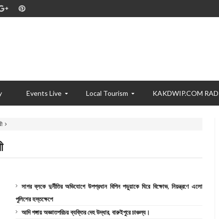
y
Events Live
Local Tourism
KAKDWIP.COM RAD
রী
ী
সাগর ব্লকে দুর্নীতির অভিযোগে উপপ্রধান বিপিন পড়ুয়াকে ঘিরে বিক্ষোভ, নিয়ন্ত্রণে এলো
পুলিশের হস্তক্ষেপে
আদি গঙ্গায় অজ্ঞাতপরিচয় ব্যক্তির দেহ উদ্ধার, বারুইপুরে চাঞ্চল্য।