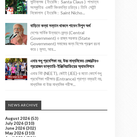
সান্টাক্লজ ( ইংরেজি : Santa Claus ) পাশ্চাত্য
সংস্কৃতির একটি কিংবদন্তি চরিত্র। তিনি সেইন্ট
নিকোলাস ( ইংরেজি : Saint Nicho...
বাড়িতে কন্যা সন্তান থাকলে পাবেন বিপুল অর্থ
দেশের সার্বিক উন্নয়নে কেন্দ্র (Central
Government) ও রাজ্য সরকার (State
Government) সমাজের জন্য বিশেষ প্রকল্প রচনা
করে। মূলত, আর...
এবার শুধু প্রবেশিকা নয়, উচ্চ মাধ্যমিকের রেজাল্টেরও
প্রয়োজন ডাক্তারি-ইঞ্জিনিয়ারিংয়ের অ্যাডমিশনে
এবার নিট (NEET), জেইই (JEE)-র মতো কোর্সে শুধু
প্রবেশিকা পরীক্ষায় (Entrance) প্রাপ্ত নম্বরই নয়,
মাধ্যমিক বা উচ্চ মাধ্যমিক পরীক্ষ...
NEWS ARCHIVE
August 2026
(53)
July 2026
(310)
June 2026
(302)
May 2026
(310)