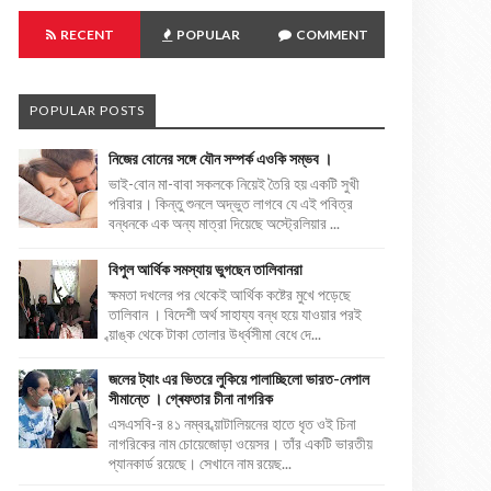
RECENT
POPULAR
COMMENT
POPULAR POSTS
নিজের বোনের সঙ্গে যৌন সম্পর্ক এওকি সম্ভব ।
ভাই-বোন মা-বাবা সকলকে নিয়েই তৈরি হয় একটি সুখী
পরিবার। কিন্তু শুনলে অদ্ভুত লাগবে যে এই পবিত্র
বন্ধনকে এক অন্য মাত্রা দিয়েছে অস্ট্রেলিয়ার ...
বিপুল আর্থিক সমস্যায় ভুগছেন তালিবানরা
ক্ষমতা দখলের পর থেকেই আর্থিক কষ্টের মুখে পড়েছে
তালিবান । বিদেশী অর্থ সাহায্য বন্ধ হয়ে যাওয়ার পরই
ব্য়াঙ্ক থেকে টাকা তোলার উর্ধ্বসীমা বেধে দে...
জলের ট্যাং এর ভিতরে লুকিয়ে পালাচ্ছিলো ভারত-নেপাল
সীমান্তে । গ্ৰেফতার চীনা নাগরিক
এসএসবি-র ৪১ নম্বর ব্য়াটালিয়নের হাতে ধৃত ওই চিনা
নাগরিকের নাম চোয়েজোড়া ওয়েসর। তাঁর একটি ভারতীয়
প্যানকার্ড রয়েছে। সেখানে নাম রয়েছ...