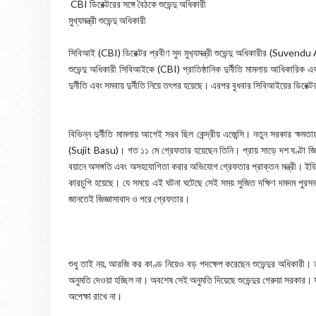
CBI ডিরেক্টরের সঙ্গে বৈঠকে শুভেন্দু অধিকারী
মুখ্যমন্ত্রী শুভেন্দু অধিকারী
সিবিআই (CBI) ডিরেক্টর প্রবীণ সুদ মুখ‍্যমন্ত্রী শুভেন্দু অধিকারীর (Suven
শুভেন্দু অধিকারী সিবিআইকে (CBI) প্রাতিষ্ঠানিক দুর্নীতি মামলায় আধিকারিক এব
দুর্নীতি এবং সমবায় দুর্নীতি নিয়ে তৎপর হয়েছে। এরপর বুধবার সিবিআইয়ের ডিরেক
বিভিন্ন দুর্নীতি মামলায় আগেই সরব ছিল কেন্দ্রীয় এজেন্সি। নতুন সরকার ক্ষম
(Sujit Basu)। গত ১১ মে গ্রেফতার হয়েছেন তিনি। প্রায় সাড়ে দশ ঘণ্টা জি
বয়ানে অসঙ্গতি এবং অসহযোগিতা করার অভিযোগ গ্রেফতার প্রাক্তন মন্ত্রী। ইডি-
কারচুপি হয়েছে। যে সময়ে এই ঘটনা ঘটেছে সেই সময় সুজিত দক্ষিণ দমদম পুরসভা
জানতেই জিজ্ঞাসাবাদ ও পরে গ্রেফতার।
শুধু তাই নয়, আরজি কর কাণ্ড নিয়েও বড় পদক্ষেপ করেছেন শুভেন্দুর অধিকারী। তাঁর
অনুমতি দেওয়া হচ্ছিল না। অবশেষ সেই অনুমতি দিয়েছে শুভেন্দুর গেরুয়া সরকার। ফলত,
অপেক্ষা রাখে না।