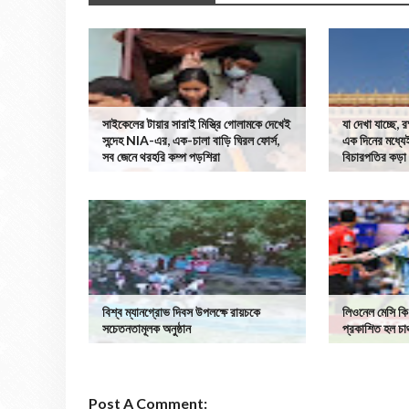
সাইকেলের টায়ার সারাই মিস্ত্রি গোলামকে দেখেই
যা দেখা যাচ্ছে, 
সন্দেহ NIA-এর, এক-চালা বাড়ি ঘিরল ফোর্স,
এক দিনের মধ্যে
সব জেনে থরহরি কম্প পড়শিরা
বিচারপতির কড়া প
বিশ্ব ম্যানগ্রোভ দিবস উপলক্ষে রায়চকে
লিওনেল মেসি কি
সচেতনতামূলক অনুষ্ঠান
প্রকাশিত হল চাঞ
Post A Comment: