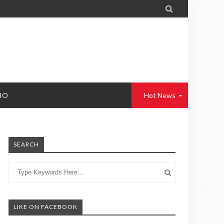

IO
Hot News
SEARCH
LIKE ON FACEBOOK