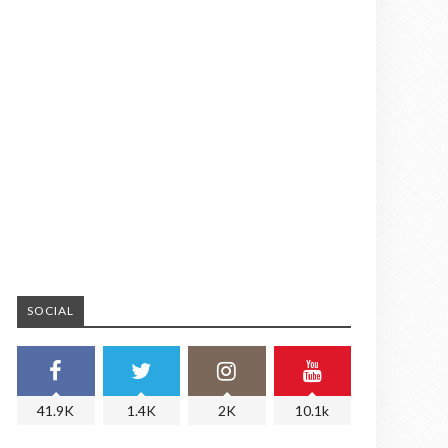
SOCIAL
41.9K
1.4K
2K
10.1k