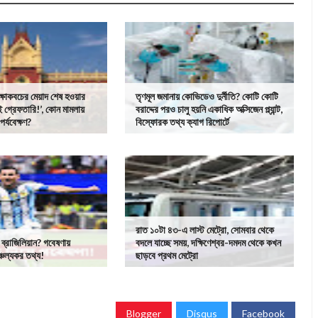
রক্ষাকবচের মেয়াদ শেষ হওয়ার
তৃণমূল জমানায় কোভিডেও দুর্নীতি? কোটি কোটি
ই গ্রেফতারি!’, কোন মামলায়
বরাদ্দের পরও চালু হয়নি একাধিক অক্সিজেন প্ল্যান্ট,
র্যবেক্ষণ?
বিস্ফোরক তথ্য ক্যাগ রিপোর্টে
রাত ১০টা ৪৩-এ লাস্ট মেট্রো, সোমবার থেকে
 ব্রাজিলিয়ান? গবেষণায়
বদলে যাচ্ছে সময়, দক্ষিণেশ্বর-দমদম থেকে কখন
্চল্যকর তথ্য!
ছাড়বে প্রথম মেট্রো
Blogger
Disqus
Facebook