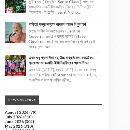
সান্টাক্লজ ( ইংরেজি : Santa Claus ) পাশ্চাত্য
সংস্কৃতির একটি কিংবদন্তি চরিত্র। তিনি সেইন্ট
নিকোলাস ( ইংরেজি : Saint Nicho...
বাড়িতে কন্যা সন্তান থাকলে পাবেন বিপুল অর্থ
দেশের সার্বিক উন্নয়নে কেন্দ্র (Central
Government) ও রাজ্য সরকার (State
Government) সমাজের জন্য বিশেষ প্রকল্প রচনা
করে। মূলত, আর...
এবার শুধু প্রবেশিকা নয়, উচ্চ মাধ্যমিকের রেজাল্টেরও
প্রয়োজন ডাক্তারি-ইঞ্জিনিয়ারিংয়ের অ্যাডমিশনে
এবার নিট (NEET), জেইই (JEE)-র মতো কোর্সে শুধু
প্রবেশিকা পরীক্ষায় (Entrance) প্রাপ্ত নম্বরই নয়,
মাধ্যমিক বা উচ্চ মাধ্যমিক পরীক্ষ...
NEWS ARCHIVE
August 2026
(79)
July 2026
(310)
June 2026
(302)
May 2026
(310)