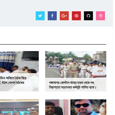
িডিও অফিসে বৈঠক ঘিরে
্ক, উঠল গোপন বৈঠকের
গঙ্গাসাগর কোস্টাল থানার তরফ থেকে পথ
নিরাপত্তা সচেতনতা কর্মসূচি পালিত হলো।