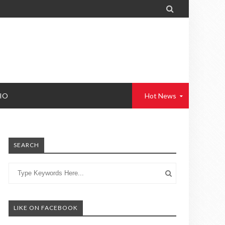

IO
Hot News
SEARCH
LIKE ON FACEBOOK