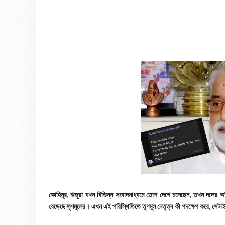
কোহিনূর, ঋজুরা যখন বিভিন্ন সংবাদমাধ্যমে তোপ দেগে চলেছেন, তখন দলের অ
বেড়েছে তৃণমূলের। এখন এই পরিস্থিতিতে তৃণমূল নেতৃত্ব কী পদক্ষেপ করে, সেট