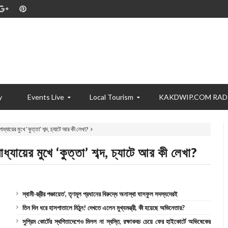
y
Events Live
Local Tourism
KAKDWIP.COM RAD
াধ্যায়ের মুখে ‘কুত্তা’ শব্দ, চ্যাটে আর কী লেখা?
াধ্যায়ের মুখে ‘কুত্তা’ শব্দ, চ্যাটে আর কী লেখা?
স্বামী-স্ত্রীর পঞ্চায়েত’, তৃণমূল প্রধানের বিরুদ্ধে অনাস্থা ঘাসফুল সদস্যদেরই
তিন দিন ধরে হাসপাতালে মিঠুন! দেখতে এলেন মুখ্যমন্ত্রী, কী হয়েছে অভিনেতার?
সুপ্রিম কোর্টের স্থগিতাদেশেও মিলল না স্বস্তি, রক্ষাকবচ চেয়ে ফের হাইকোর্টে অভিষেকের