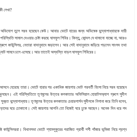
 কী লেখা?
ার অভিযোগ তুলে সরব হয়েছেন কেউ। আবার ভোটে হারের জন্য অভিষেক বন্দ্যোপাধ্যায়কে দায়ী
িস্থিতি সামাল দেওয়ার চেষ্টা করছে ঘাসফুল শিবির। কিন্তু, কোন্দল যে থামানো যাচ্ছে না, আরও
ুপে কাউন্সিলর, নেতারা বাদানুবাদে জড়ালেন। আর সেই বাদানুবাদে জড়িয়ে পড়লেন সাংসদ তথা
াপ চ্যাট সামনে চলে এসেছে। আর তাতেই অস্বস্তি বাড়ল ঘাসফুল শিবিরের।
ধিক আসনে হেরেছে তারা। ভোটে হারার পর একাধিক জায়গায় ভোট পরবর্তী হিংসা নিয়ে সরব হয়েছেন
 খুলছেন। এই পরিস্থিতিতে তৃণমূলের উত্তর কলকাতার অফিসিয়াল হোয়াটসঅ্যাপ গ্রুপে সুদীপ
 সুব্রত বন্দ্যোপাধ্যায়। তৃণমূলের উত্তর কলকাতার চেয়ারপার্সন সুদীপকে নিশানা করে তিনি বলেন,
ড়াদের ঘরে ঢোকানো। সেই জায়গায় আপনি তো নিজেই ঘরে ঢুকে আছেন। অনেক দিন ধরে পদ
ঠ কাউন্সিলররা। বিধানসভা ভোটে শ্যামপুকুরের পরাজিত প্রার্থী শশী পাঁজার ভূমিকা নিয়ে প্রশ্ন