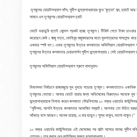
তৃণমূলের হোয়াটসঅ্যাপ ফাঁস, সুদীপ বন্দ্যোপাধ্যায়ের মুখে 'কুত্তা' শব্দ, চ্যাটে আর
সামনে এল তৃণমূলের হোয়াটসঅ্যাপ চ্যাট
ভোটে ভরাডুবি হতেই কোন্দল প্রকট হচ্ছে তৃণমূলে। টিকিট পেতে টাকা চাওয়
করেছেন কেউ। ঋজু দত্ত, কোহিনূর মজুমদারদের মতো মুখপাত্রদের সাসপেন্ড করে পর
একবার স্পষ্ট হল। এবার তৃণমূলের উত্তর কলকাতার অফিসিয়াল হোয়াটসঅ্যাপ গ্র
তৃণমূলের উত্তর কলকাতার চেয়ারপার্সন সুদীপ বন্দ্যোপাধ্যায়। সেই হোয়াটসঅ্য
তৃণমূলের অফিসিয়াল হোয়াটসঅ্যাপ গ্রুপে বাদানুবাদ-
বিধানসভা নির্বাচনে রাজ্যজুড়ে মুখ খুবড়ে পড়েছে তৃণমূল। কলকাতাতেও একা
তৃণমূলের নেতারা। আবার ভোটে হারার জন্য অভিষেকের বিরুদ্ধেও অনেকে মুখ
বন্দ্যোপাধ্যায়কে নিশানা করেন কলকাতা পৌরনিগমের ১০ নম্বর ওয়ার্ডের কাউন্সিলর
“সুদীপদা, আপনি উত্তর কলকাতার অঘোষিত সম্রাট। আপনার তো উচিত ঘরছা
আঁকড়ে বসে আছে‌ন। অনেক হয়েছে, এ বার ছাড়ুন। সুস্থ থাকুন, ভালো থাকুন।’’
১০ নম্বর ওয়ার্ডের কাউন্সিলরের এই মেসেজের পর পাল্টা আসরে নামের সুদীপ ঘনিষ্
তোলেন। তার জবাব দেন কাউন্সিলর সুব্রত বন্দ্যোপাধ্যায়।