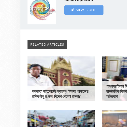
VIEW PROFILE
RELATED ARTICLES
পাথরপ্রতিমার ব
কলকাতা হাইকোর্টের দ্বারস্থ ‘টাকার পাহাড়ে’র
রাজনৈতিক বিতর
মালিক টুলু মণ্ডল, বিদেশ থেকেই মামলা?
অভিযোগ