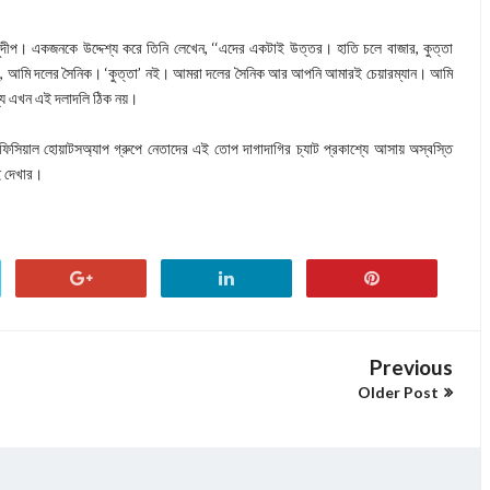
ুদীপ। একজনকে উদ্দেশ্য করে তিনি লেখেন, ‘‘এদের একটাই উত্তর। হাতি চলে বাজার, কুত্তা
‘দাদা, আমি দলের সৈনিক। ‘কুত্তা’ নই। আমরা দলের সৈনিক আর আপনি আমারই চেয়ারম্যান। আমি
্যে এখন এই দলাদলি ঠিক নয়।
ফিসিয়াল হোয়াটসঅ্যাপ গ্রুপে নেতাদের এই তোপ দাগাদাগির চ্যাট প্রকাশ্যে আসায় অস্বস্তি
ই দেখার।
Previous
Older Post