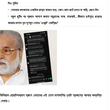
পিএ সুমিত
সোমবার কলকাতার একাধিক রাস্তা থাকবে বন্ধ, কোন কোন রুটে চলবে না গাড়ি, জেনে নিন
স্কুল ছুটির পর প্রথমে আলাপ জমাত পড়ুয়াদের সঙ্গে, তারপরই…কীভাবে দুর্গাপুরে রক্তের
কারবার চালাত ধৃত তৃণমূল নেতার ‘এজেন্ট’ দেবপ্রিয়?
ফিসিয়াল হোয়াটসঅ্যাপ গ্রুপে নেতাদের এই তোপ দাগাদাগির চ্যাট প্রকাশ্যে আসায় অস্বস্তি
াই দেখার।