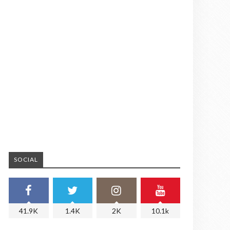
SOCIAL
41.9K
1.4K
2K
10.1k