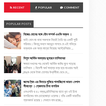
RECENT
POPULAR
COMMENT
POPULAR POSTS
নিজের বোনের সঙ্গে যৌন সম্পর্ক এওকি সম্ভব ।
ভাই-বোন মা-বাবা সকলকে নিয়েই তৈরি হয় একটি সুখী
পরিবার। কিন্তু শুনলে অদ্ভুত লাগবে যে এই পবিত্র
বন্ধনকে এক অন্য মাত্রা দিয়েছে অস্ট্রেলিয়ার ...
বিপুল আর্থিক সমস্যায় ভুগছেন তালিবানরা
ক্ষমতা দখলের পর থেকেই আর্থিক কষ্টের মুখে পড়েছে
তালিবান । বিদেশী অর্থ সাহায্য বন্ধ হয়ে যাওয়ার পরই
ব্য়াঙ্ক থেকে টাকা তোলার উর্ধ্বসীমা বেধে দে...
জলের ট্যাং এর ভিতরে লুকিয়ে পালাচ্ছিলো ভারত-নেপাল
সীমান্তে । গ্ৰেফতার চীনা নাগরিক
এসএসবি-র ৪১ নম্বর ব্য়াটালিয়নের হাতে ধৃত ওই চিনা
নাগরিকের নাম চোয়েজোড়া ওয়েসর। তাঁর একটি ভারতীয়
প্যানকার্ড রয়েছে। সেখানে নাম রয়েছ...