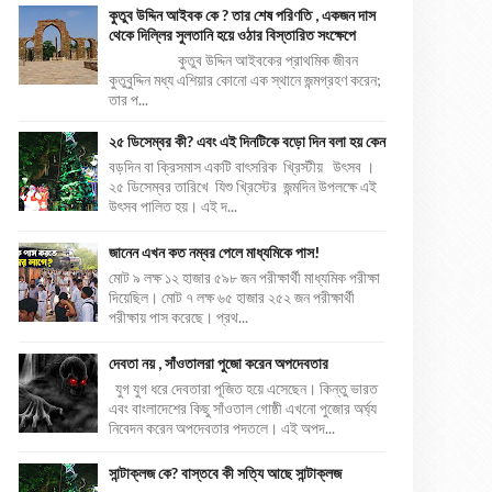
কুতুব উদ্দিন আইবক কে ? তার শেষ পরিণতি , একজন দাস
থেকে দিল্লির সুলতানি হয়ে ওঠার বিস্তারিত সংক্ষেপে
কুতুব উদ্দিন আইবকের প্রাথমিক জীবন
কুতুবুদ্দিন মধ্য এশিয়ার কোনো এক স্থানে জন্মগ্রহণ করেন;
তার প...
২৫ ডিসেম্বর কী? এবং এই দিনটিকে বড়ো দিন বলা হয় কেন
বড়দিন বা ক্রিসমাস একটি বাৎসরিক খ্রিস্টীয় উৎসব ।
২৫ ডিসেম্বর তারিখে যিশু খ্রিস্টের জন্মদিন উপলক্ষে এই
উৎসব পালিত হয়। এই দ...
জানেন এখন কত নম্বর পেলে মাধ্যমিকে পাস!
মোট ৯ লক্ষ ১২ হাজার ৫৯৮ জন পরীক্ষার্থী মাধ্যমিক পরীক্ষা
দিয়েছিল। মোট ৭ লক্ষ ৬৫ হাজার ২৫২ জন পরীক্ষার্থী
পরীক্ষায় পাস করেছে। প্রথ...
দেবতা নয় , সাঁওতালরা পুজো করেন অপদেবতার
যুগ যুগ ধরে দেবতারা পূজিত হয়ে এসেছেন। কিন্তু ভারত
এবং বাংলাদেশের কিছু সাঁওতাল গোষ্ঠী এখনো পুজোর অর্ঘ্য
নিবেদন করেন অপদেবতার পদতলে। এই অপদ...
সান্টাক্লজ কে? বাস্তবে কী সত্যি আছে সান্টাক্লজ