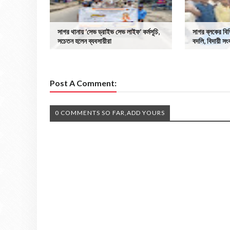
সাগর থানায় ‘সেভ ড্রাইভ সেভ লাইফ’ কর্মসূচি,
সাগর ব্লকের বিড
সচেতন হলেন ব্যবসায়ীরা
বদলি, বিদায়ী সংব
Post A Comment:
0 COMMENTS SO FAR,ADD YOURS