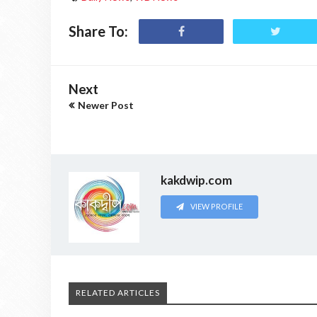
Share To:
Next
Newer Post
kakdwip.com
VIEW PROFILE
RELATED ARTICLES