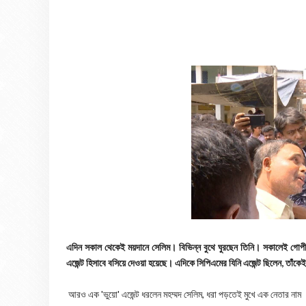
এদিন সকাল থেকেই ময়দানে সেলিম। বিভিন্ন বুথে ঘুরছেন তিনি। সকালেই গোপীনা
এজেন্ট হিসাবে বসিয়ে দেওয়া হয়েছে। এদিকে সিপিএমের যিনি এজেন্ট ছিলেন, তা
আরও এক 'ভুয়ো' এজেন্ট ধরলেন মহম্মদ সেলিম, ধরা পড়তেই মুখে এক নেতার নাম