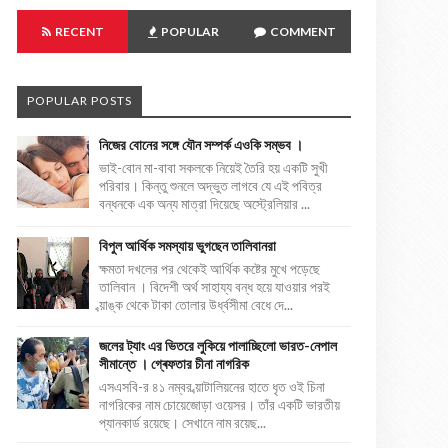
RECENT
POPULAR
COMMENT
POPULAR POSTS
নিজের বোনের সঙ্গে যৌন সম্পর্ক এওকি সম্ভব ।
ভাই-বোন মা-বাবা সকলকে নিয়েই তৈরি হয় একটি সুখী
পরিবার। কিন্তু শুনলে অদ্ভুত লাগবে যে এই পবিত্র
বন্ধনকে এক অন্য মাত্রা দিয়েছে অস্ট্রেলিয়ার ...
বিপুল আর্থিক সমস্যায় ভুগছেন তালিবানরা
ক্ষমতা দখলের পর থেকেই আর্থিক কষ্টের মুখে পড়েছে
তালিবান । বিদেশী অর্থ সাহায্য বন্ধ হয়ে যাওয়ার পরই
ব্য়াঙ্ক থেকে টাকা তোলার উর্ধ্বসীমা বেধে দে...
জলের ট্যাং এর ভিতরে লুকিয়ে পালাচ্ছিলো ভারত-নেপাল
সীমান্তে । গ্ৰেফতার চীনা নাগরিক
এসএসবি-র ৪১ নম্বর ব্য়াটালিয়নের হাতে ধৃত ওই চিনা
নাগরিকের নাম চোয়েজোড়া ওয়েসর। তাঁর একটি ভারতীয়
প্যানকার্ড রয়েছে। সেখানে নাম রয়েছ...