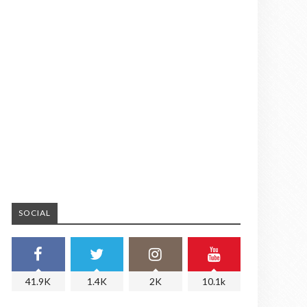
SOCIAL
41.9K
1.4K
2K
10.1k