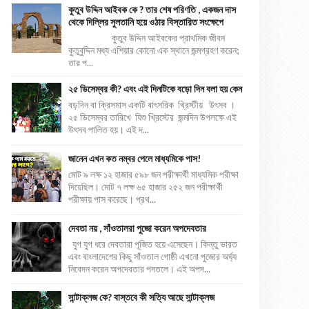
কুতুব উদ্দিন আইবক কে ? তার শেষ পরিণতি , একজন দাস
থেকে দিল্লির সুলতানি হয়ে ওঠার বিস্তারিত সংক্ষেপে
কুতুব উদ্দিন আইবকের প্রাথমিক জীবন
কুতুবুদ্দিন মধ্য এশিয়ার কোনো এক স্থানে জন্মগ্রহণ করেন;
তার প...
২৫ ডিসেম্বর কী? এবং এই দিনটিকে বড়ো দিন বলা হয় কেন
বড়দিন বা ক্রিসমাস একটি বাৎসরিক খ্রিস্টীয় উৎসব ।
২৫ ডিসেম্বর তারিখে যিশু খ্রিস্টের জন্মদিন উপলক্ষে এই
উৎসব পালিত হয়। এই দ...
জানেন এখন কত নম্বর পেলে মাধ্যমিকে পাস!
মোট ৯ লক্ষ ১২ হাজার ৫৯৮ জন পরীক্ষার্থী মাধ্যমিক পরীক্ষা
দিয়েছিল। মোট ৭ লক্ষ ৬৫ হাজার ২৫২ জন পরীক্ষার্থী
পরীক্ষায় পাস করেছে। প্রথ...
দেবতা নয় , সাঁওতালরা পুজো করেন অপদেবতার
যুগ যুগ ধরে দেবতারা পূজিত হয়ে এসেছেন। কিন্তু ভারত
এবং বাংলাদেশের কিছু সাঁওতাল গোষ্ঠী এখনো পুজোর অর্ঘ্য
নিবেদন করেন অপদেবতার পদতলে। এই অপদ...
সান্টাক্লজ কে? বাস্তবে কী সত্যি আছে সান্টাক্লজ