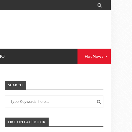

IO
Hot News
SEARCH
LIKE ON FACEBOOK