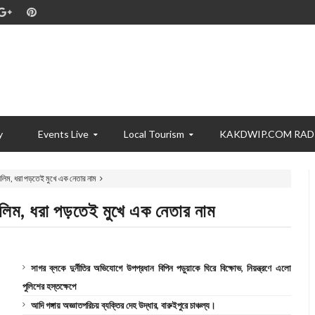
y
Events Live
Local Tourism
KAKDWIP.COM RAD
েলিম, ধরা পড়তেই মুখে এক নেতার নাম
লিম, ধরা পড়তেই মুখে এক নেতার নাম
সাগর ব্লকে দুর্নীতির অভিযোগে উপপ্রধান বিপিন পড়ুয়াকে ঘিরে বিক্ষোভ, নিয়ন্ত্রণে এলো
পুলিশের হস্তক্ষেপে
আদি গঙ্গায় অজ্ঞাতপরিচয় ব্যক্তির দেহ উদ্ধার, বারুইপুরে চাঞ্চল্য।