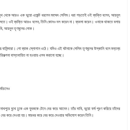
 বুথ থেকে আরও এক ভুয়ো এজেন্ট ধরলেন মহম্মদ সেলিম। ধরা পড়তেই ওই ব্যক্তি বলেন, আয়নুল
হয়ে বসতে। ওই ব্যক্তি আরও বলেন, তিনি কোনও দল করেন না। ব্যবসা করেন। ওনাকে থাকতে বলায়
বি, আয়নুল তৃণমূলের লোক।
 বাসিন্দারা। গো ব্যাক স্লোগান ওঠে। যদিও এই ঘটনাকে সেলিম তৃণমূলের উস্কানি বলে মন্তব্য
রিকল্পনা বাস্তবায়িত না হওয়ায় এসব করানো হচ্ছে।
্বাচনেও
থপুরে বুথে ঢুকে এক যুবককে টেনে বের করে আনেন। তাঁর দাবি, ভুয়ো ফর্ম পূরণ করিয়ে তাঁদের
কেই বের করে দেওয়া হয়। মারধর করে বের করে দেওয়ার অভিযোগ করেন তিনি।