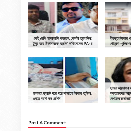
একটু বেশি লাফালাফি করছেন, কেসটা তুলে নিন’,
বীরভূমে টাকার 
টুলুর হয়ে ঠিকাদারকে ‘হুমকি’ অভিষেকের PA-র
গোয়েন্দা-পুলিশে
ছাত্র আন্দোলন 
মালদহে ফ্ল্যাটে থরে থরে সাজানো টাকার বান্ডিল,
ককরোচদের আন্দো
গুনতে আনা হল মেশিন
দেখছেন তসলিমা
Post A Comment: