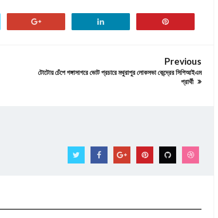
Previous
টোটোয় চেঁপে গঙ্গাসাগরে ভোট প্রচারে মথুরাপুর লোকসভা কেন্দ্রের সিপিআইএম
প্রার্থী