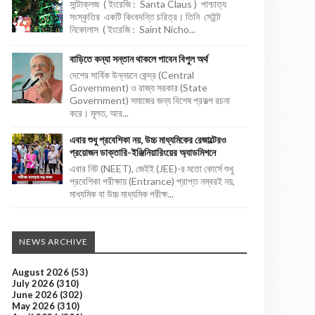
সান্টাক্লজ ( ইংরেজি : Santa Claus ) পাশ্চাত্য
সংস্কৃতির একটি কিংবদন্তি চরিত্র। তিনি সেইন্ট
নিকোলাস ( ইংরেজি : Saint Nicho...
বাড়িতে কন্যা সন্তান থাকলে পাবেন বিপুল অর্থ
দেশের সার্বিক উন্নয়নে কেন্দ্র (Central
Government) ও রাজ্য সরকার (State
Government) সমাজের জন্য বিশেষ প্রকল্প রচনা
করে। মূলত, আর...
এবার শুধু প্রবেশিকা নয়, উচ্চ মাধ্যমিকের রেজাল্টেরও
প্রয়োজন ডাক্তারি-ইঞ্জিনিয়ারিংয়ের অ্যাডমিশনে
এবার নিট (NEET), জেইই (JEE)-র মতো কোর্সে শুধু
প্রবেশিকা পরীক্ষায় (Entrance) প্রাপ্ত নম্বরই নয়,
মাধ্যমিক বা উচ্চ মাধ্যমিক পরীক্ষ...
NEWS ARCHIVE
August 2026
(53)
July 2026
(310)
June 2026
(302)
May 2026
(310)