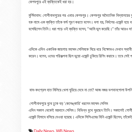
কেশবপুরে এই ব্যক্তিকেই ধরা হয়।
মুর্শিদাবাদ: গোপীনাথপুরের পর এবার কেশবপুর। কেশবপুর অবৈতনিক বিদ্যালয়ের
হক নামে এক ব্যক্তি তাঁকে ফর্ম পূরণ করতে বলেন। বলা হয়, নির্দলের এজেন্ট 
বসেছিলেন তিনি। ধরা পড়ে ওই ব্যক্তি বলেন, “আমি ভুল করেছি।” তাঁর আরও দা
এদিকে এদিন একাধিক জায়গায় মহম্মদ সেলিমকে ঘিরে ধরে বিক্ষোভও দেখান স্থানীয়
করেন। বলেন, ওদের পরিকল্পনা ছিল ভুয়ো এজেন্ট ঢুকিয়ে রিগিং করাবে। তবে সেই প
বাম-কংগ্রেস হাত মিলিয়ে খেলা ঘুরিয়ে দেবে না তো? আজ নজর ভগবানগোলা উপনির
গোপীনাথপুরে বুথে ঢুকে বড় ‘কেলেঙ্কারি’ ধরলেন মহম্মদ সেলিম
এদিন সকাল থেকেই ময়দানে সেলিম। বিভিন্ন বুথে ঘুরছেন তিনি। সকালেই গোপীনা
এজেন্ট হিসাবে বসিয়ে দেওয়া হয়েছে। এদিকে সিপিএমের যিনি এজেন্ট ছিলেন, তাঁ
Daily News
,
WB News