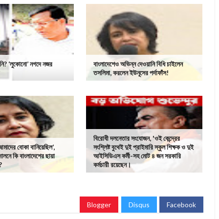
খনি? ‘লুকোনো’ নগদে নজর
বাংলাদেশেও অভিন্ন দেওয়ানি বিধি চাইলেন
র
তসলিমা, করলেন ইউনূসের পর্দাফাঁস!
বিরোধী দলনেতার সংযোজন, 'ওই কেন্দ্রের
আমাদের বোকা বানিয়েছিল’,
সংশ্লিষ্ট বুথেই দুই প্রাইমারি স্কুল শিক্ষক ও দুই
লনে কি বাংলাদেশের ছায়া
আইসিডিএস কর্মী-সহ মোট ৪ জন সরকারি
?
কর্মচারী রয়েছেন।
Blogger
Disqus
Facebook