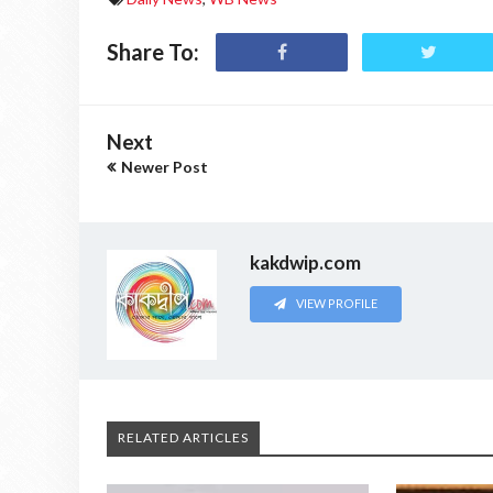
Share To:
Next
Newer Post
kakdwip.com
VIEW PROFILE
RELATED ARTICLES