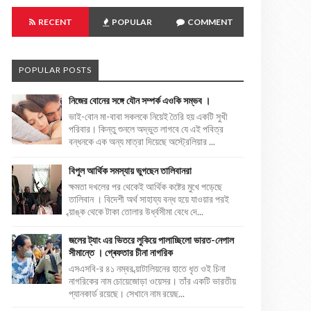
RECENT
POPULAR
COMMENT
POPULAR POSTS
নিজের বোনের সঙ্গে যৌন সম্পর্ক এওকি সম্ভব ।
ভাই-বোন মা-বাবা সকলকে নিয়েই তৈরি হয় একটি সুখী
পরিবার। কিন্তু শুনলে অদ্ভুত লাগবে যে এই পবিত্র
বন্ধনকে এক অন্য মাত্রা দিয়েছে অস্ট্রেলিয়ার ...
বিপুল আর্থিক সমস্যায় ভুগছেন তালিবানরা
ক্ষমতা দখলের পর থেকেই আর্থিক কষ্টের মুখে পড়েছে
তালিবান । বিদেশী অর্থ সাহায্য বন্ধ হয়ে যাওয়ার পরই
ব্য়াঙ্ক থেকে টাকা তোলার উর্ধ্বসীমা বেধে দে...
জলের ট্যাং এর ভিতরে লুকিয়ে পালাচ্ছিলো ভারত-নেপাল
সীমান্তে । গ্ৰেফতার চীনা নাগরিক
এসএসবি-র ৪১ নম্বর ব্য়াটালিয়নের হাতে ধৃত ওই চিনা
নাগরিকের নাম চোয়েজোড়া ওয়েসর। তাঁর একটি ভারতীয়
প্যানকার্ড রয়েছে। সেখানে নাম রয়েছ...