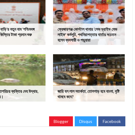
াড়ি’র নতুন নাম ‘পশ্চিমবঙ্গ
ফ্রেজারগঞ্জ কোস্টাল থানার ‘সেভ ড্রাইভ সেভ
কিস্তির টাকা প্রদান শুরু
লাইফ’ কর্মসূচি, পথনিরাপত্তার বার্তায় সচেতন
হলেন ব্যবসায়ী ও পড়ুয়ারা
াতপরিচয় ব্যক্তির দেহ উদ্ধার,
জারি হল লাল সতর্কতা, তোলপাড় হবে বাংলা, বৃষ্টি
্য।
থামবে কবে?
Blogger
Disqus
Facebook