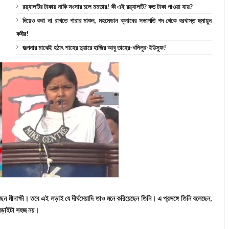
রয়্যালটির টাকায় নাকি সংসার চলে মমতার! কী এই রয়্যালটি? কত টাকা পাওয়া যায়?
দিয়েও কথা না রাখতে পারার মাশুল, মহমেডান ক্লাবের সভাপতি পদ থেকে বরখাস্ত হুমায়ুন
কবীর!
জল্পনার মাঝেই হঠাৎ শাহের দুয়ারে হাজির আবু তাহের-খলিলুর-ইউসুফ!
ছেন মীনাক্ষী। তবে এই লড়াই যে দীর্ঘমেয়াদি তাও মনে করিয়েছেন তিনি। এ প্রসঙ্গে তিনি বলেছেন,
লড়াইটা সহজ নয়।