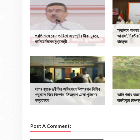
অবশেষে ‘বাংলার ব
প্রতি মাসে কোন তারিখে অন্নপূর্ণার টাকা ঢুকবে,
আবাস’, দ্বিতীয় 
জানিয়ে দিলেন মুখ্যমন্ত্রী
রাজ্যের
সাগর ব্লকে দুর্নীতির অভিযোগে উপপ্রধান বিপিন
পড়ুয়াকে ঘিরে বিক্ষোভ, নিয়ন্ত্রণে এলো পুলিশের
আদি গঙ্গায় অজ্ঞ
হস্তক্ষেপে
বারুইপুরে চাঞ্চল
Post A Comment: