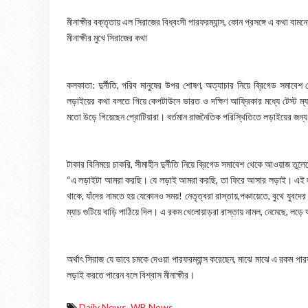
মীনাক্ষীর বক্তৃতায় এল সিরাজের বিধ্বংসী পারফরম্যান্স, কোন প্রসঙ্গে এ কথা বামন
মীনাক্ষীর মুখে সিরাজের কথা
কলকাতা: দুর্নীতি, গরিব মানুষের উপর শোষণ, অত্যাচার নিয়ে ব্রিগেড সমাবে
লড়াইয়ের কথা বলতে গিয়ে কেপটাউনে ভারত ও দক্ষিণ আফ্রিকার মধ্যে টেস্ট ম্যা
মতো উড়ে গিয়েছেন প্রোটিয়ারা। বর্তমান রাজনৈতিক পরিস্থিতিতে লড়াইয়ের জন্য
টাকার বিনিময়ে চাকরি, সীমাহীন দুর্নীতি নিয়ে ব্রিগেড সমাবেশ থেকে আওয়াজ তুলে
“এ লড়াইটা আমরা করছি। যে লড়াই আমরা করছি, তা ফিরে আসার লড়াই। এই ল
থাকে, যাঁদের নামতে হয় যেকোনও সময়! নেতৃত্বরা রাস্তায়,পঞ্চায়েতে, বুথে যুবদ
ম্যাচ গুটিয়ে বাড়ি পাঠিয়ে দিল। এ রকম খেলোয়াড়রা রাস্তায় নামল, নেমেছে, লড়ে
অর্থাৎ সিরাজ যে ভাবে চমকে দেওয়া পারফরম্যান্স করেছেন, মাঝে মাঝে এ রকম প
লড়াই করতে পারেন বলে বিশ্বাস মীনাক্ষীর।
Daily News
,
WB News