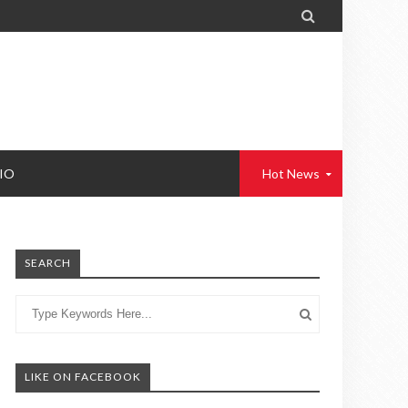

IO
Hot News
SEARCH
LIKE ON FACEBOOK