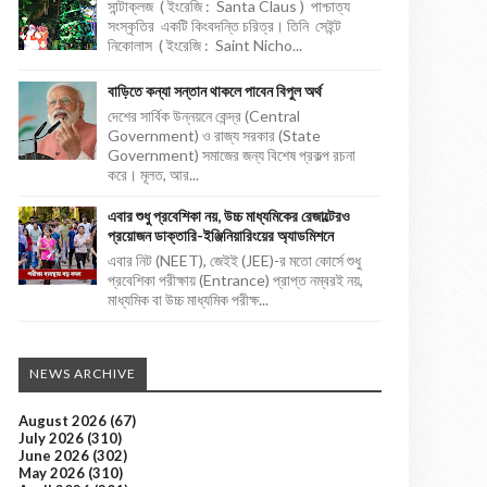
সান্টাক্লজ ( ইংরেজি : Santa Claus ) পাশ্চাত্য
সংস্কৃতির একটি কিংবদন্তি চরিত্র। তিনি সেইন্ট
নিকোলাস ( ইংরেজি : Saint Nicho...
বাড়িতে কন্যা সন্তান থাকলে পাবেন বিপুল অর্থ
দেশের সার্বিক উন্নয়নে কেন্দ্র (Central
Government) ও রাজ্য সরকার (State
Government) সমাজের জন্য বিশেষ প্রকল্প রচনা
করে। মূলত, আর...
এবার শুধু প্রবেশিকা নয়, উচ্চ মাধ্যমিকের রেজাল্টেরও
প্রয়োজন ডাক্তারি-ইঞ্জিনিয়ারিংয়ের অ্যাডমিশনে
এবার নিট (NEET), জেইই (JEE)-র মতো কোর্সে শুধু
প্রবেশিকা পরীক্ষায় (Entrance) প্রাপ্ত নম্বরই নয়,
মাধ্যমিক বা উচ্চ মাধ্যমিক পরীক্ষ...
NEWS ARCHIVE
August 2026
(67)
July 2026
(310)
June 2026
(302)
May 2026
(310)