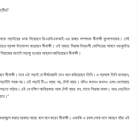
েত্রীর?
শ থেকে লড়াইয়ের ডাক দিয়েছেন ডিওয়াইএফআই-এর রাজ্য সম্পাদক মীনাক্ষী মুখোপাধ্যায়। সেই
চের প্রসঙ্গ উত্থাপন করেছেন মীনাক্ষী। ওই ম্যাচে সিরাজ বিধ্বংসী বোলিংয়ের সামনে খড়কুটোর
 সিরাজের মতোই লড়াকু হওয়ার আহ্বান জানিয়েছেন মীনাক্ষী।
ছেন মীনাক্ষী। তবে এই লড়াই যে দীর্ঘমেয়াদি তাও মনে করিয়েছেন তিনি। এ প্রসঙ্গে তিনি বলেছেন,
ড়াইটা সহজ নয়। এই লড়াই টি২০ ম্যাচ নয়, টেস্ট ম্যাচ। যদিও কখনও কখনও এমন খেলোয়াড়
ের লড়তে পাঠায়। এই যে দক্ষিণ আফ্রিকার সঙ্গে টেস্ট ম্যাচ হল, তাতে সিরাজ নামল। আর দেড়দিনে
 যাবে।”
ারফরম্যান্স করার দরকার আছে বলে মনে করেন মীনাক্ষী। এমনকি এ রকম লোক দলে আছেন যাঁরা এই