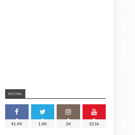
SOCIAL
41.9K
1.4K
2K
10.1k