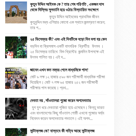
কুতুব উদ্দিন আইবক কে ? তার শেষ পরিণতি , একজন দাস
থেকে দিল্লির সুলতানি হয়ে ওঠার বিস্তারিত সংক্ষেপে
কুতুব উদ্দিন আইবকের প্রাথমিক জীবন
কুতুবুদ্দিন মধ্য এশিয়ার কোনো এক স্থানে জন্মগ্রহণ করেন;
তার প...
২৫ ডিসেম্বর কী? এবং এই দিনটিকে বড়ো দিন বলা হয় কেন
বড়দিন বা ক্রিসমাস একটি বাৎসরিক খ্রিস্টীয় উৎসব ।
২৫ ডিসেম্বর তারিখে যিশু খ্রিস্টের জন্মদিন উপলক্ষে এই
উৎসব পালিত হয়। এই দ...
জানেন এখন কত নম্বর পেলে মাধ্যমিকে পাস!
মোট ৯ লক্ষ ১২ হাজার ৫৯৮ জন পরীক্ষার্থী মাধ্যমিক পরীক্ষা
দিয়েছিল। মোট ৭ লক্ষ ৬৫ হাজার ২৫২ জন পরীক্ষার্থী
পরীক্ষায় পাস করেছে। প্রথ...
দেবতা নয় , সাঁওতালরা পুজো করেন অপদেবতার
যুগ যুগ ধরে দেবতারা পূজিত হয়ে এসেছেন। কিন্তু ভারত
এবং বাংলাদেশের কিছু সাঁওতাল গোষ্ঠী এখনো পুজোর অর্ঘ্য
নিবেদন করেন অপদেবতার পদতলে। এই অপদ...
সান্টাক্লজ কে? বাস্তবে কী সত্যি আছে সান্টাক্লজ