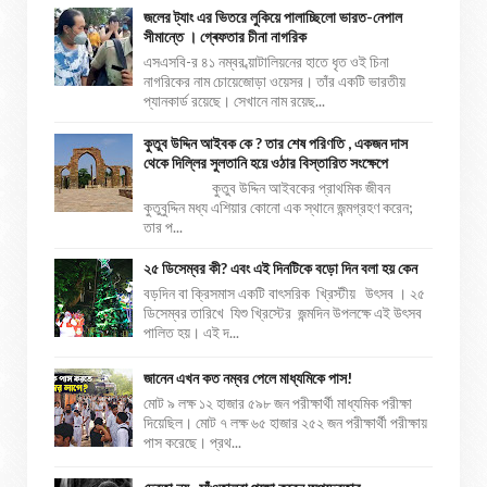
জলের ট্যাং এর ভিতরে লুকিয়ে পালাচ্ছিলো ভারত-নেপাল
সীমান্তে । গ্ৰেফতার চীনা নাগরিক
এসএসবি-র ৪১ নম্বর ব্য়াটালিয়নের হাতে ধৃত ওই চিনা
নাগরিকের নাম চোয়েজোড়া ওয়েসর। তাঁর একটি ভারতীয়
প্যানকার্ড রয়েছে। সেখানে নাম রয়েছ...
কুতুব উদ্দিন আইবক কে ? তার শেষ পরিণতি , একজন দাস
থেকে দিল্লির সুলতানি হয়ে ওঠার বিস্তারিত সংক্ষেপে
কুতুব উদ্দিন আইবকের প্রাথমিক জীবন
কুতুবুদ্দিন মধ্য এশিয়ার কোনো এক স্থানে জন্মগ্রহণ করেন;
তার প...
২৫ ডিসেম্বর কী? এবং এই দিনটিকে বড়ো দিন বলা হয় কেন
বড়দিন বা ক্রিসমাস একটি বাৎসরিক খ্রিস্টীয় উৎসব । ২৫
ডিসেম্বর তারিখে যিশু খ্রিস্টের জন্মদিন উপলক্ষে এই উৎসব
পালিত হয়। এই দ...
জানেন এখন কত নম্বর পেলে মাধ্যমিকে পাস!
মোট ৯ লক্ষ ১২ হাজার ৫৯৮ জন পরীক্ষার্থী মাধ্যমিক পরীক্ষা
দিয়েছিল। মোট ৭ লক্ষ ৬৫ হাজার ২৫২ জন পরীক্ষার্থী পরীক্ষায়
পাস করেছে। প্রথ...