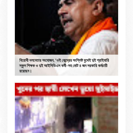
বিরোধী দলনেতার সংযোজন, 'ওই কেন্দ্রের সংশ্লিষ্ট বুথেই দুই প্রাইমারি
স্কুল শিক্ষক ও দুই আইসিডিএস কর্মী-সহ মোট ৪ জন সরকারি কর্মচারী
রয়েছেন।