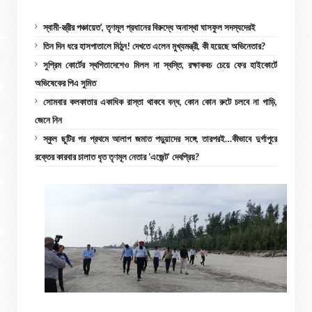
স্বামী-স্ত্রীর পঞ্চায়েত’, তৃণমূল প্রধানের বিরুদ্ধে অনাস্থা ঘাসফুল সদস্যদেরই
তিন দিন ধরে হাসপাতালে মিঠুন! দেখতে এলেন মুখ্যমন্ত্রী, কী হয়েছে অভিনেতার?
সুপ্রিম কোর্টের স্থগিতাদেশেও মিলল না স্বস্তি, রক্ষাকবচ চেয়ে ফের হাইকোর্টে
অভিষেকের পিএ সুমিত
সোমবার কলকাতার একাধিক রাস্তা থাকবে বন্ধ, কোন কোন রুটে চলবে না গাড়ি,
জেনে নিন
স্কুল ছুটির পর প্রথমে আলাপ জমাত পড়ুয়াদের সঙ্গে, তারপরই…কীভাবে দুর্গাপুরে
রক্তের কারবার চালাত ধৃত তৃণমূল নেতার ‘এজেন্ট’ দেবপ্রিয়?