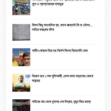
খুদে ও প্রাপ্তবয়স্ক দাবাড়ুরা
মিলল কিছু সাংকেতিক শব্দ, ধাতব বাক্সতেই কি না এইসব…
বর্ডারে ভয়ঙ্কর ঘটনা
অতীন ঘোষকে নিয়ে বড় নির্দেশ দিলেন বিচারপতি ঘোষ
নিয়োগ হবে ১ লক্ষ পুলিশকর্মী, রেশন ভাতা বাড়ানোর ঘোষণা
শুভেন্দুর
লাইনের ধার থেকে যুগলের দেহ উদ্ধার, মৃত্যু ঘিরে রহস্য