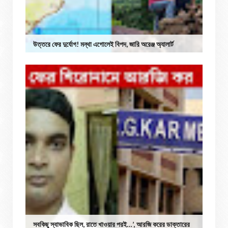
উত্তরে ফের দুর্যোগ! মন্থা এগোলেই বিপদ, জারি অরেঞ্জ অ্যালার্ট
সবকিছু স্বাভাবিক ছিল, রাতে খাওয়ার পরই…’, আরজি করের ডাক্তারের