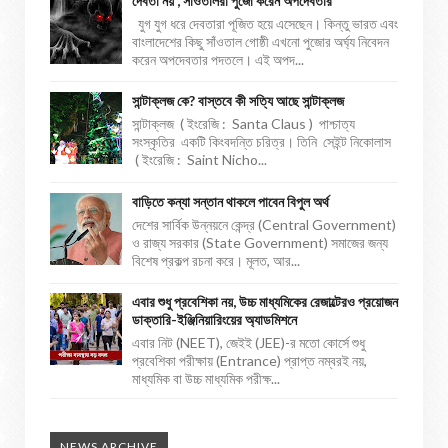
দেবতা নয় , সাঁওতালরা পুজো করেন অপদেবতার
যুগ যুগ ধরে দেবতারা পূজিত হয়ে এসেছেন। কিন্তু ভারত এবং
বাংলাদেশের কিছু সাঁওতাল গোষ্ঠী এখনো পুজোর অর্ঘ্য নিবেদন
করেন অপদেবতার পদতলে। এই অপদ...
সান্টাক্লজ কে? বাস্তবে কী সত্যি আছে সান্টাক্লজ
সান্টাক্লজ ( ইংরেজি : Santa Claus ) পাশ্চাত্য
সংস্কৃতির একটি কিংবদন্তি চরিত্র। তিনি সেইন্ট নিকোলাস
( ইংরেজি : Saint Nicho...
বাড়িতে কন্যা সন্তান থাকলে পাবেন বিপুল অর্থ
দেশের সার্বিক উন্নয়নে কেন্দ্র (Central Government)
ও রাজ্য সরকার (State Government) সমাজের জন্য
বিশেষ প্রকল্প রচনা করে। মূলত, আর...
এবার শুধু প্রবেশিকা নয়, উচ্চ মাধ্যমিকের রেজাল্টেরও প্রয়োজন
ডাক্তারি-ইঞ্জিনিয়ারিংয়ের অ্যাডমিশনে
এবার নিট (NEET), জেইই (JEE)-র মতো কোর্সে শুধু
প্রবেশিকা পরীক্ষায় (Entrance) প্রাপ্ত নম্বরই নয়,
মাধ্যমিক বা উচ্চ মাধ্যমিক পরীক্ষ...
NEWS ARCHIVE