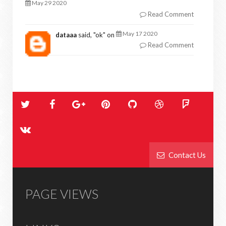
May 29 2020
Read Comment
May 17 2020
dataaa
said, "
ok
" on
Read Comment
Contact Us
PAGE VIEWS