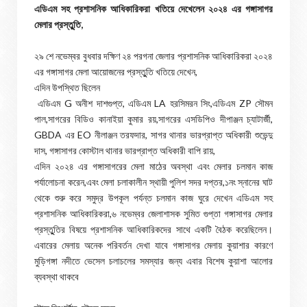
এডিএম সহ প্রশাসনিক আধিকারিকরা খতিয়ে দেখেলেন ২০২৪ এর গঙ্গাসাগর
মেলার প্রস্তুুতি,
২৯ শে নভেম্বর বুধবার দক্ষিণ ২৪ পরগনা জেলার প্রশাসনিক আধিকারিকরা ২০২৪
এর গঙ্গাসাগর মেলা আয়োজনের প্রস্তুুতি খতিয়ে দেখেন,
এদিন উপস্থিত ছিলেন
এডিএম G অনীশ দাশগুপ্ত, এডিএম LA হরসিমরন সিং,এডিএম ZP সৌমন
পাল,সাগরের বিডিও কানাইয়া কুমার রয়,সাগরের এসডিপিও দীপাঞ্জন চ্যাটার্জী,
GBDA এর EO নীলাঞ্জন তরফদার, সাগর থানার ভারপ্রাপ্ত অধিকারী শুভেন্দু
দাস, গঙ্গাসাগর কোস্টাল থানার ভারপ্রাপ্ত অধিকারী বাপি রায়,
এদিন ২০২৪ এর গঙ্গাসাগরের মেলা মাঠের অবস্থা এবং মেলার চলমান কাজ
পর্যালোচনা করেন,এবং মেলা চলাকালীন স্থায়ী পুলিশ সদর দপ্তর,১নং স্নানের ঘাট
থেকে শুরু করে সমুদ্র উপকূল পর্যন্ত চলমান কাজ ঘুরে দেখেন এডিএম সহ
প্রশাসনিক আধিকারিকরা,৬ নভেম্বর জেলাশাসক সুমিত গুপ্তা গঙ্গাসাগর মেলার
প্রস্তুুতির বিষয়ে প্রশাসনিক আধিকারিকদের সাথে একটি বৈঠক করেছিলেন।
এবারের মেলায় অনেক পরিবর্তন দেখা যাবে গঙ্গাসাগর মেলায় কুয়াশার কারণে
মুড়িগঙ্গা নদীতে ভেসেল চলাচলের সমস্যার জন্য এবার বিশেষ কুয়াশা আলোর
ব্যবস্থা থাকবে