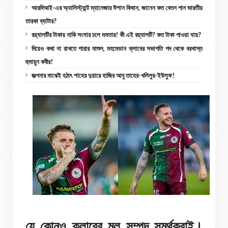
আরবিআই-এর অ্যাসিস্ট্যান্ট ম্যানেজার ঈশান কিষান, জানেন কত বেতন পান ভারতীয়
তারকা ব্যাটার?
রয়্যালটির টাকায় নাকি সংসার চলে মমতার! কী এই রয়্যালটি? কত টাকা পাওয়া যায়?
দিয়েও কথা না রাখতে পারার মাশুল, মহমেডান ক্লাবের সভাপতি পদ থেকে বরখাস্ত
হুমায়ুন কবীর!
জল্পনার মাঝেই হঠাৎ শাহের দুয়ারে হাজির আবু তাহের-খলিলুর-ইউসুফ!
যে কোনও ক্লাবের মূল সম্পদ সমর্থকরাই।