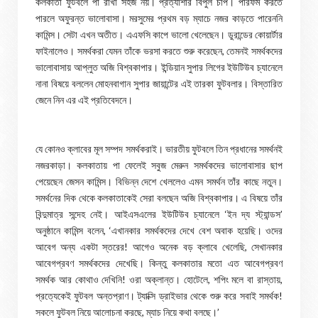
কলকাতা ফুটবলে পা রাখা সহজ নয়। প্রত্যাশার বিপুল চাপ। পারফর্ম করতে
পারলে অফুরন্ত ভালোবাসা। মরসুমের প্রথম বড় ম্যাচে নজর কাড়তে পারেননি
কামিন্স। সেটা এখন অতীত। এএফসি কাপে ভালো খেলেছেন। ডুরান্ডের কোয়ার্টার
ফাইনালেও। সমর্থকরা যেমন তাঁকে ভরসা করতে শুরু করেছেন, তেমনই সমর্থকদের
ভালোবাসায় আপ্লুত অজি বিশ্বকাপার। ইন্ডিয়ান সুপার লিগের ইউটিউব চ্যানেলে
নানা বিষয়ে বললেন মোহনবাগান সুপার জায়ান্টের এই তারকা ফুটবলার। বিস্তারিত
জেনে নিন এর এই প্রতিবেদনে।
যে কোনও ক্লাবের মূল সম্পদ সমর্থকরাই। ভারতীয় ফুটবলে তিন প্রধানের সমর্থনই
নজরকাড়া। কলকাতায় পা ফেলেই সবুজ মেরুন সমর্থকদের ভালোবাসার ছাপ
পেয়েছেন জেসন কামিন্স। বিভিন্ন দেশে খেললেও এমন সমর্থন তাঁর কাছে নতুন।
সমর্থনের দিক থেকে কলকাতাকেই সেরা বলছেন অজি বিশ্বকাপার। এ বিষয়ে তাঁর
বিন্দুমাত্র সন্দেহ নেই। আইএসএলের ইউটিউব চ্যানেলে ‘ইন দ্য স্ট্যান্ডস’
অনুষ্ঠানে কামিন্স বলেন, ‘এখানকার সমর্থকদের দেখে বেশ অবাক হয়েছি। ওদের
আবেগ অন্য একটা স্তরের! আগেও অনেক বড় ক্লাবে খেলেছি, সেখানকার
আবেগপ্রবণ সমর্থকদের দেখেছি। কিন্তু কলকাতার মতো এত আবেগপ্রবণ
সমর্থক আর কোথাও দেখিনি! ওরা অক্লান্ত। হোটেলে, শপিং মলে বা রাস্তায়,
প্রত্যেকেই ফুটবল অন্তপ্রাণ। ট্যাক্সি ড্রাইভার থেকে শুরু করে সবাই সমর্থক!
সকলে ফুটবল নিয়ে আলোচনা করছে, ম্যাচ নিয়ে কথা বলছে।’