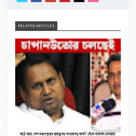
RELATED ARTICLES
মাঠে মারা গেল ভরতপুরের হুমায়ুনের সংখ্যালঘু কার্ড? বেঁকে বসলেন ডেবরার