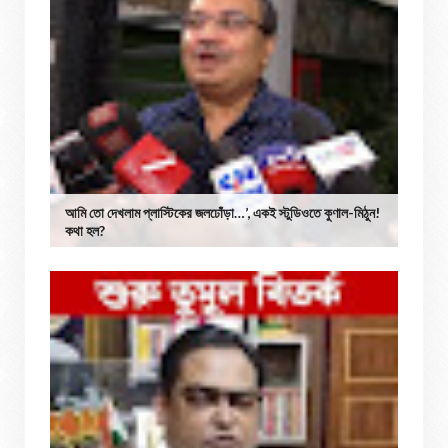
আমি তো দেখলাম প্লাস্টিকের জলঢোঁড়া…’, একই স্টুডিওতে কুণাল-মিঠুন!
কথা হল?