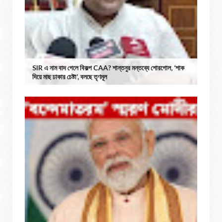
SIR এ নাম বাদ গেলে বিকল্প CAA? শান্তনুর মন্তব্যে শোরগোল, ‘শাক
দিয়ে মাছ ঢাকার চেষ্টা’, বলছে তৃণমূল