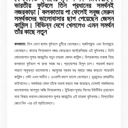
ভারতীয় ফুটবলে তিন প্রধানের সমর্থনই
নজরকাড়া। কলকাতায় পা ফেলেই সবুজ মেরুন
সমর্থকদের ভালোবাসার ছাপ পেয়েছেন জেসন
কামিন্স। বিভিন্ন দেশে খেললেও এমন সমর্থন
তাঁর কাছে নতুন
কলকাতা:
তিন দেশে ক্লাব ফুটবলে চুটিয়ে খেলেছেন। স্কটল্যান্ড এবং ইংল্যান্ডে
খেলেছেন। কাতার বিশ্বকাপে নজর কেড়েছেন অস্ট্রেলিয়ার এই ফুটবলার। তিনি
মোহনবাগান সুপার জায়ান্টের নতুন তারকা জেসন কামিন্স। বিশ্বকাপার তকমা নিয়ে
কলকাতা ফুটবলে পা রাখা সহজ নয়। প্রত্যাশার বিপুল চাপ। পারফর্ম করতে
পারলে অফুরন্ত ভালোবাসা। মরসুমের প্রথম বড় ম্যাচে নজর কাড়তে পারেননি
কামিন্স। সেটা এখন অতীত। এএফসি কাপে ভালো খেলেছেন। ডুরান্ডের কোয়ার্টার
ফাইনালেও। সমর্থকরা যেমন তাঁকে ভরসা করতে শুরু করেছেন, তেমনই সমর্থকদের
ভালোবাসায় আপ্লুত অজি বিশ্বকাপার। ইন্ডিয়ান সুপার লিগের ইউটিউব চ্যানেলে
নানা বিষয়ে বললেন মোহনবাগান সুপার জায়ান্টের এই তারকা ফুটবলার। বিস্তারিত
জেনে নিন -এর এই প্রতিবেদনে।