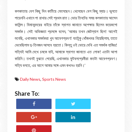
কলকাতায় বেশ কিছু দিন কাটিয়ে ফেলেছেন। খেলেছেন বেশ কিছু ম্যাচ। ভুলতে
পারেননি এখানে পা রাখার সেই প্রথম রাত। ভোর তিনটের সময় কলকাতায় আসেন
কামিন্স। বিমানবন্দরের বাইরে তাঁকে স্বাগত জানাতে অপেক্ষায় ছিলেন কয়েকশো
সমর্থক। সেই অভিজ্ঞতা প্রসঙ্গে বলেন, ‘আমার তখন জেটল্যাগ ছিল! আগেই
শুনেছি, এখানকার সমর্থকরা খুব আবেগপ্রবণ! যতটুকু খোঁজখবর নিয়েছিলাম, তাতে
ভেবেছিলাম দু-তিনজন আসবে হয়তো। কিন্তু ওই ভোরে দেখি এত সমর্থক হাজির!
সত্যিই আমি দেখে চমকে যাই, আমাকে স্বাগত জানাতে এত লোক! এতটা আশা
করিনি। তখনই বুঝতে পেরেছি, এখানকার ফুটবলপ্রেমীরা কতটা আবেগপ্রবণ।
সত্যি বলতে, এর আগে আমার সঙ্গে এমন কখনও হয়নি।’
Daily News
,
Sports News
Share To: