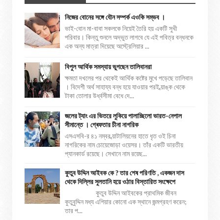
নিজের বোনের সঙ্গে যৌন সম্পর্ক এওকি সম্ভব ।
ভাই-বোন মা-বাবা সকলকে নিয়েই তৈরি হয় একটি সুখী
পরিবার। কিন্তু শুনলে অদ্ভুত লাগবে যে এই পবিত্র বন্ধনকে
এক অন্য মাত্রা দিয়েছে অস্ট্রেলিয়ার ...
বিপুল আর্থিক সমস্যায় ভুগছেন তালিবানরা
ক্ষমতা দখলের পর থেকেই আর্থিক কষ্টের মুখে পড়েছে তালিবান
। বিদেশী অর্থ সাহায্য বন্ধ হয়ে যাওয়ার পরই ব্য়াঙ্ক থেকে
টাকা তোলার উর্ধ্বসীমা বেধে দে...
জলের ট্যাং এর ভিতরে লুকিয়ে পালাচ্ছিলো ভারত-নেপাল
সীমান্তে । গ্ৰেফতার চীনা নাগরিক
এসএসবি-র ৪১ নম্বর ব্য়াটালিয়নের হাতে ধৃত ওই চিনা
নাগরিকের নাম চোয়েজোড়া ওয়েসর। তাঁর একটি ভারতীয়
প্যানকার্ড রয়েছে। সেখানে নাম রয়েছ...
কুতুব উদ্দিন আইবক কে ? তার শেষ পরিণতি , একজন দাস
থেকে দিল্লির সুলতানি হয়ে ওঠার বিস্তারিত সংক্ষেপে
কুতুব উদ্দিন আইবকের প্রাথমিক জীবন
কুতুবুদ্দিন মধ্য এশিয়ার কোনো এক স্থানে জন্মগ্রহণ করেন;
তার প...