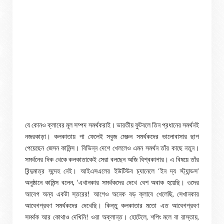
যে কোনও ক্লাবের মূল সম্পদ সমর্থকরাই। ভারতীয় ফুটবলে তিন প্রধানের সমর্থনই
নজরকাড়া। কলকাতায় পা ফেলেই সবুজ মেরুন সমর্থকদের ভালোবাসার ছাপ
পেয়েছেন জেসন কামিন্স। বিভিন্ন দেশে খেললেও এমন সমর্থন তাঁর কাছে নতুন।
সমর্থনের দিক থেকে কলকাতাকেই সেরা বলছেন অজি বিশ্বকাপার। এ বিষয়ে তাঁর
বিন্দুমাত্র সন্দেহ নেই। আইএসএলের ইউটিউব চ্যানেলে ‘ইন দ্য স্ট্যান্ডস’
অনুষ্ঠানে কামিন্স বলেন, ‘এখানকার সমর্থকদের দেখে বেশ অবাক হয়েছি। ওদের
আবেগ অন্য একটা স্তরের! আগেও অনেক বড় ক্লাবে খেলেছি, সেখানকার
আবেগপ্রবণ সমর্থকদের দেখেছি। কিন্তু কলকাতার মতো এত আবেগপ্রবণ
সমর্থক আর কোথাও দেখিনি! ওরা অক্লান্ত। হোটেলে, শপিং মলে বা রাস্তায়,