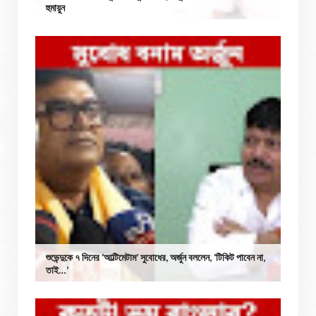
হুমায়ুন
শুভেন্দুকে ৭ দিনের ‘আল্টিমেটাম’ সুবোধের, অর্জুন বললেন, ‘টিকিট পাবেন না,
তাই…’