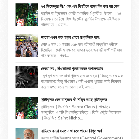
২৫ ডিসেম্বর কী? এবং এই দিনটিকে বড়ো দিন বলা হয় কেন
বড়দিন বা ক্রিসমাস একটি বাৎসরিক খ্রিস্টীয় উৎসব । ২৫
ডিসেম্বর তারিখে যিশু খ্রিস্টের জন্মদিন উপলক্ষে এই উৎসব
পালিত হয়। এই দ...
জানেন এখন কত নম্বর পেলে মাধ্যমিকে পাস!
মোট ৯ লক্ষ ১২ হাজার ৫৯৮ জন পরীক্ষার্থী মাধ্যমিক পরীক্ষা
দিয়েছিল। মোট ৭ লক্ষ ৬৫ হাজার ২৫২ জন পরীক্ষার্থী পরীক্ষায়
পাস করেছে। প্রথ...
দেবতা নয় , সাঁওতালরা পুজো করেন অপদেবতার
যুগ যুগ ধরে দেবতারা পূজিত হয়ে এসেছেন। কিন্তু ভারত এবং
বাংলাদেশের কিছু সাঁওতাল গোষ্ঠী এখনো পুজোর অর্ঘ্য নিবেদন
করেন অপদেবতার পদতলে। এই অপদ...
সান্টাক্লজ কে? বাস্তবে কী সত্যি আছে সান্টাক্লজ
সান্টাক্লজ ( ইংরেজি : Santa Claus ) পাশ্চাত্য
সংস্কৃতির একটি কিংবদন্তি চরিত্র। তিনি সেইন্ট নিকোলাস
( ইংরেজি : Saint Nicho...
বাড়িতে কন্যা সন্তান থাকলে পাবেন বিপুল অর্থ
দেশের সার্বিক উন্নয়নে কেন্দ্র (Central Government)