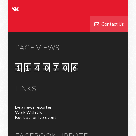
Contact Us
PAGE VIEWS
1
1
4
0
7
0
6
LINKS
Be a news reporter
Work With Us
Book us for live event
FACEBOOK UPDATE