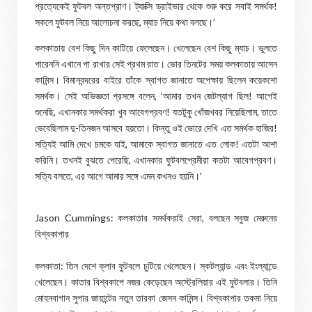
প্রত্যেকেই ফুটবল অন্তপ্রাণ। ট্যাক্সি ড্রাইভার থেকে শুরু করে সবাই সমর্থক!
সকলে ফুটবল নিয়ে আলোচনা করছে, ম্যাচ নিয়ে কথা বলছে।’
কলকাতায় বেশ কিছু দিন কাটিয়ে ফেলেছেন। খেলেছেন বেশ কিছু ম্যাচ। ভুলতে
পারেননি এখানে পা রাখার সেই প্রথম রাত। ভোর তিনটের সময় কলকাতায় আসেন
কামিন্স। বিমানবন্দরের বাইরে তাঁকে স্বাগত জানাতে অপেক্ষায় ছিলেন কয়েকশো
সমর্থক। সেই অভিজ্ঞতা প্রসঙ্গে বলেন, ‘আমার তখন জেটল্যাগ ছিল! আগেই
শুনেছি, এখানকার সমর্থকরা খুব আবেগপ্রবণ! যতটুকু খোঁজখবর নিয়েছিলাম, তাতে
ভেবেছিলাম দু-তিনজন আসবে হয়তো। কিন্তু ওই ভোরে দেখি এত সমর্থক হাজির!
সত্যিই আমি দেখে চমকে যাই, আমাকে স্বাগত জানাতে এত লোক! এতটা আশা
করিনি। তখনই বুঝতে পেরেছি, এখানকার ফুটবলপ্রেমীরা কতটা আবেগপ্রবণ।
সত্যি বলতে, এর আগে আমার সঙ্গে এমন কখনও হয়নি।’
Jason Cummings: কলকাতার সমর্থকরাই সেরা, বলছেন সবুজ মেরুনের
বিশ্বকাপার
কলকাতা: তিন দেশে ক্লাব ফুটবলে চুটিয়ে খেলেছেন। স্কটল্যান্ড এবং ইংল্যান্ডে
খেলেছেন। কাতার বিশ্বকাপে নজর কেড়েছেন অস্ট্রেলিয়ার এই ফুটবলার। তিনি
মোহনবাগান সুপার জায়ান্টের নতুন তারকা জেসন কামিন্স। বিশ্বকাপার তকমা নিয়ে