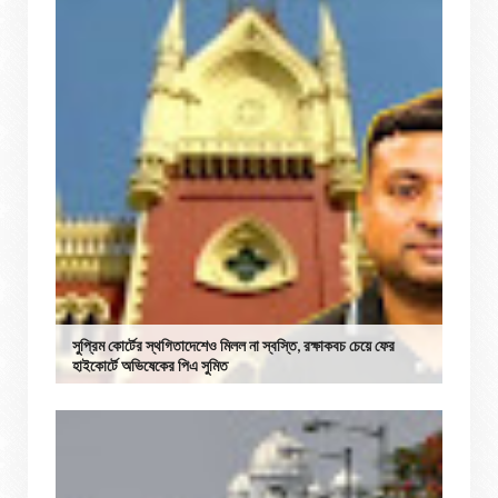
সুপ্রিম কোর্টের স্থগিতাদেশেও মিলল না স্বস্তি, রক্ষাকবচ চেয়ে ফের
হাইকোর্টে অভিষেকের পিএ সুমিত