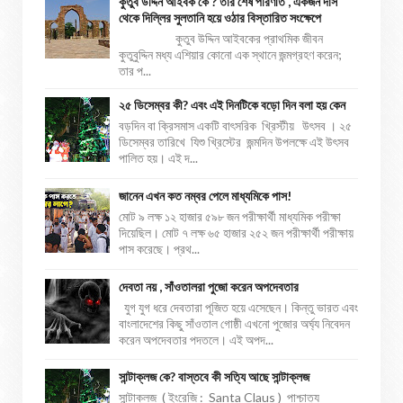
কুতুব উদ্দিন আইবক কে ? তার শেষ পরিণতি , একজন দাস
থেকে দিল্লির সুলতানি হয়ে ওঠার বিস্তারিত সংক্ষেপে
কুতুব উদ্দিন আইবকের প্রাথমিক জীবন
কুতুবুদ্দিন মধ্য এশিয়ার কোনো এক স্থানে জন্মগ্রহণ করেন;
তার প...
২৫ ডিসেম্বর কী? এবং এই দিনটিকে বড়ো দিন বলা হয় কেন
বড়দিন বা ক্রিসমাস একটি বাৎসরিক খ্রিস্টীয় উৎসব । ২৫
ডিসেম্বর তারিখে যিশু খ্রিস্টের জন্মদিন উপলক্ষে এই উৎসব
পালিত হয়। এই দ...
জানেন এখন কত নম্বর পেলে মাধ্যমিকে পাস!
মোট ৯ লক্ষ ১২ হাজার ৫৯৮ জন পরীক্ষার্থী মাধ্যমিক পরীক্ষা
দিয়েছিল। মোট ৭ লক্ষ ৬৫ হাজার ২৫২ জন পরীক্ষার্থী পরীক্ষায়
পাস করেছে। প্রথ...
দেবতা নয় , সাঁওতালরা পুজো করেন অপদেবতার
যুগ যুগ ধরে দেবতারা পূজিত হয়ে এসেছেন। কিন্তু ভারত এবং
বাংলাদেশের কিছু সাঁওতাল গোষ্ঠী এখনো পুজোর অর্ঘ্য নিবেদন
করেন অপদেবতার পদতলে। এই অপদ...
সান্টাক্লজ কে? বাস্তবে কী সত্যি আছে সান্টাক্লজ
সান্টাক্লজ ( ইংরেজি : Santa Claus ) পাশ্চাত্য