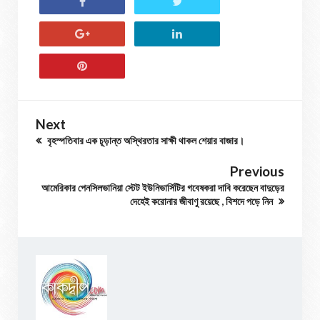
Next
বৃহস্পতিবার এক চূড়ান্ত অস্থিরতার সাক্ষী থাকল শেয়ার বাজার।
Previous
আমেরিকার পেনসিলভানিয়া স্টেট ইউনিভার্সিটির গবেষকরা দাবি করেছেন বাদুড়ের
দেহেই করোনার জীবাণু রয়েছে , বিশদে পড়ে নিন