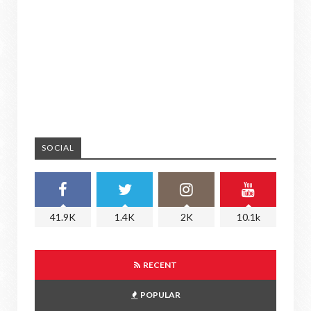
SOCIAL
41.9K
1.4K
2K
10.1k
RECENT
POPULAR