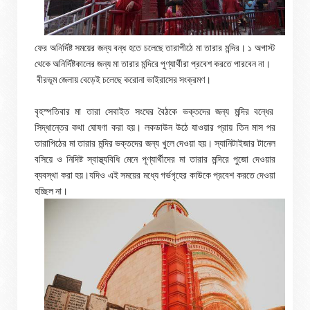
ফের অনির্দিষ্ট সময়ের জন্য বন্ধ হতে চলেছে তারাপীঠে মা তারার মন্দির। ১ অগাস্ট
থেকে অনির্দিষ্টকালের জন্য মা তারার মন্দিরে পুণ্যার্থীরা প্রবেশ করতে পারবেন না।
বীরভূম জেলায় বেড়েই চলেছে করোনা ভাইরাসের সংক্রমণ।
বৃহস্পতিবার মা তারা সেবাইত সংঘের বৈঠকে ভক্তদের জন্য মন্দির বন্ধের
সিদ্ধান্তের কথা ঘোষণা করা হয়। লকডাউন উঠে যাওয়ার প্রায় তিন মাস পর
তারাপিঠের মা তারার মন্দির ভক্তদের জন্য খুলে দেওয়া হয়। স্যানিটাইজার টানেল
বসিয়ে ও নিদিষ্ট স্বাস্থ্যবিধি মেনে পূণ্যার্থীদের মা তারার মন্দিরে পুজো দেওয়ার
ব্যবস্থা করা হয়।যদিও এই সময়ের মধ্যে গর্ভগৃহের কাউকে প্রবেশ করতে দেওয়া
হচ্ছিল না।