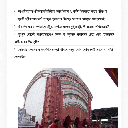
বকখালিতে আধুনিক বাস টার্মিনাল গড়ার উদ্যোগ, পর্যটন উন্নয়নে নতুন পরিকল্পনা
স্বামী-স্ত্রীর পঞ্চায়েত’, তৃণমূল প্রধানের বিরুদ্ধে অনাস্থা ঘাসফুল সদস্যদেরই
তিন দিন ধরে হাসপাতালে মিঠুন! দেখতে এলেন মুখ্যমন্ত্রী, কী হয়েছে অভিনেতার?
সুপ্রিম কোর্টের স্থগিতাদেশেও মিলল না স্বস্তি, রক্ষাকবচ চেয়ে ফের হাইকোর্টে
অভিষেকের পিএ সুমিত
সোমবার কলকাতার একাধিক রাস্তা থাকবে বন্ধ, কোন কোন রুটে চলবে না গাড়ি,
জেনে নিন