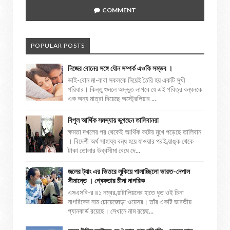
COMMENT
POPULAR POSTS
নিজের বোনের সঙ্গে যৌন সম্পর্ক এওকি সম্ভব ।
ভাই-বোন মা-বাবা সকলকে নিয়েই তৈরি হয় একটি সুখী
পরিবার। কিন্তু শুনলে অদ্ভুত লাগবে যে এই পবিত্র বন্ধনকে
এক অন্য মাত্রা দিয়েছে অস্ট্রেলিয়ার ...
বিপুল আর্থিক সমস্যায় ভুগছেন তালিবানরা
ক্ষমতা দখলের পর থেকেই আর্থিক কষ্টের মুখে পড়েছে তালিবান
। বিদেশী অর্থ সাহায্য বন্ধ হয়ে যাওয়ার পরই ব্য়াঙ্ক থেকে
টাকা তোলার উর্ধ্বসীমা বেধে দে...
জলের ট্যাং এর ভিতরে লুকিয়ে পালাচ্ছিলো ভারত-নেপাল
সীমান্তে । গ্ৰেফতার চীনা নাগরিক
এসএসবি-র ৪১ নম্বর ব্য়াটালিয়নের হাতে ধৃত ওই চিনা
নাগরিকের নাম চোয়েজোড়া ওয়েসর। তাঁর একটি ভারতীয়
প্যানকার্ড রয়েছে। সেখানে নাম রয়েছ...