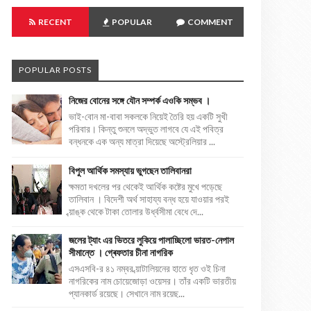
RECENT
POPULAR
COMMENT
POPULAR POSTS
নিজের বোনের সঙ্গে যৌন সম্পর্ক এওকি সম্ভব ।
ভাই-বোন মা-বাবা সকলকে নিয়েই তৈরি হয় একটি সুখী
পরিবার। কিন্তু শুনলে অদ্ভুত লাগবে যে এই পবিত্র
বন্ধনকে এক অন্য মাত্রা দিয়েছে অস্ট্রেলিয়ার ...
বিপুল আর্থিক সমস্যায় ভুগছেন তালিবানরা
ক্ষমতা দখলের পর থেকেই আর্থিক কষ্টের মুখে পড়েছে
তালিবান । বিদেশী অর্থ সাহায্য বন্ধ হয়ে যাওয়ার পরই
ব্য়াঙ্ক থেকে টাকা তোলার উর্ধ্বসীমা বেধে দে...
জলের ট্যাং এর ভিতরে লুকিয়ে পালাচ্ছিলো ভারত-নেপাল
সীমান্তে । গ্ৰেফতার চীনা নাগরিক
এসএসবি-র ৪১ নম্বর ব্য়াটালিয়নের হাতে ধৃত ওই চিনা
নাগরিকের নাম চোয়েজোড়া ওয়েসর। তাঁর একটি ভারতীয়
প্যানকার্ড রয়েছে। সেখানে নাম রয়েছ...