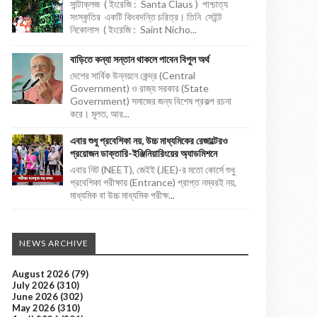
সান্টাক্লজ ( ইংরেজি : Santa Claus ) পাশ্চাত্য
সংস্কৃতির একটি কিংবদন্তি চরিত্র। তিনি সেইন্ট
নিকোলাস ( ইংরেজি : Saint Nicho...
বাড়িতে কন্যা সন্তান থাকলে পাবেন বিপুল অর্থ
দেশের সার্বিক উন্নয়নে কেন্দ্র (Central
Government) ও রাজ্য সরকার (State
Government) সমাজের জন্য বিশেষ প্রকল্প রচনা
করে। মূলত, আর...
এবার শুধু প্রবেশিকা নয়, উচ্চ মাধ্যমিকের রেজাল্টেরও
প্রয়োজন ডাক্তারি-ইঞ্জিনিয়ারিংয়ের অ্যাডমিশনে
এবার নিট (NEET), জেইই (JEE)-র মতো কোর্সে শুধু
প্রবেশিকা পরীক্ষায় (Entrance) প্রাপ্ত নম্বরই নয়,
মাধ্যমিক বা উচ্চ মাধ্যমিক পরীক্ষ...
NEWS ARCHIVE
August 2026
(79)
July 2026
(310)
June 2026
(302)
May 2026
(310)