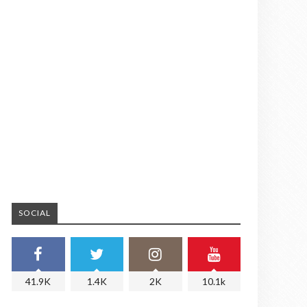
SOCIAL
41.9K
1.4K
2K
10.1k