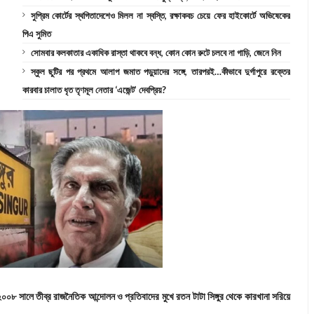
সুপ্রিম কোর্টের স্থগিতাদেশেও মিলল না স্বস্তি, রক্ষাকবচ চেয়ে ফের হাইকোর্টে অভিষেকের
পিএ সুমিত
সোমবার কলকাতার একাধিক রাস্তা থাকবে বন্ধ, কোন কোন রুটে চলবে না গাড়ি, জেনে নিন
স্কুল ছুটির পর প্রথমে আলাপ জমাত পড়ুয়াদের সঙ্গে, তারপরই…কীভাবে দুর্গাপুরে রক্তের
কারবার চালাত ধৃত তৃণমূল নেতার ‘এজেন্ট’ দেবপ্রিয়?
। ২০০৮ সালে তীব্র রাজনৈতিক আন্দোলন ও প্রতিবাদের মুখে রতন টাটা সিঙ্গুর থেকে কারখানা সরিয়ে