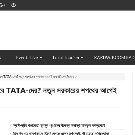
y
Events Live
Local Tourism
KAKDWIP.COM RAD
তে হবে TATA-দের? নতুন সরকারের শপথের আগেই এল হাইকোর্টের রায়
তে হবে TATA-দের? নতুন সরকারের শপথের আগেই
স্বামী-স্ত্রীর পঞ্চায়েত’, তৃণমূল প্রধানের বিরুদ্ধে অনাস্থা ঘাসফুল সদস্যদেরই
তিন দিন ধরে হাসপাতালে মিঠুন! দেখতে এলেন মুখ্যমন্ত্রী, কী হয়েছে অভিনেতার?