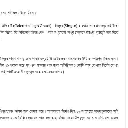
ের আগেই এল হাইকোর্টের রায়
াতা হাইকোর্ট (Calcutta High Court)। সিঙ্গুরে (Singur) কারখানা না করার জন্য ওই টাকা
 বিচারপতি অনিরুদ্ধ রায়ের বেঞ্চ। আট সপ্তাহের মধ্যে রাজ্যকে ব্যাঙ্ক গ্যারান্টি জমা দিতে
়।
িঙ্গুরে কারখানা গড়তে না পারার জন্য টাটা মোটরসকে ৭৬৫.৭৮ কোটি টাকা ক্ষতিপূরণ দিতে হবে।
বার্ষিক ১১ শতাংশ হারে সুদ এবং মামলার খরচ বাবদ অতিরিক্ত ১ কোটি টাকা দেওয়ার নির্দেশ দেওয়া
তা হাইকোর্টে তৎকালীন তৃণমূল সরকার আবেদন জানায়।
অধিগ্রহণকে ‘অবৈধ’ বলে ঘোষণা করে। আদালতের নির্দেশ ছিল, ১২ সপ্তাহের মধ্যে কৃষকদের জমি
ষকদের হাতে ফিরিয়ে দেওয়ার কাজ শুরু করে, যদিও চাষের উপযুক্ত নয় বলে অভিযোগ রয়েছে