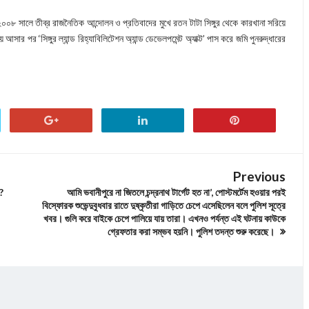
। ২০০৮ সালে তীব্র রাজনৈতিক আন্দোলন ও প্রতিবাদের মুখে রতন টাটা সিঙ্গুর থেকে কারখানা সরিয়ে
 আসার পর ‘সিঙ্গুর ল্যান্ড রিহ্যাবিলিটেশন অ্যান্ড ডেভেলপমেন্ট অ্যাক্ট’ পাস করে জমি পুনরুদ্ধারের
Previous
ক?
আমি ভবানীপুরে না জিতলে চন্দ্রনাথ টার্গেট হত না’, পোস্টমর্টেম হওয়ার পরই
বিস্ফোরক শুভেন্দুবুধবার রাতে দুষ্কৃতীরা গাড়িতে চেপে এসেছিলেন বলে পুলিশ সূত্রে
খবর। গুলি করে বাইকে চেপে পালিয়ে যায় তারা। এখনও পর্যন্ত এই ঘটনায় কাউকে
গ্রেফতার করা সম্ভব হয়নি। পুলিশ তদন্ত শুরু করেছে।