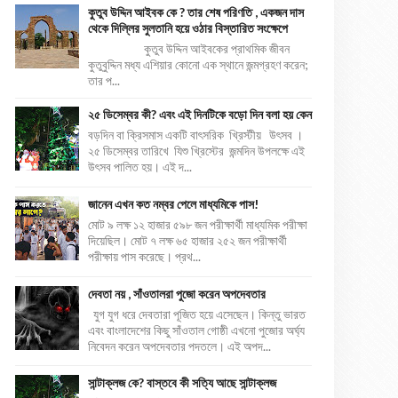
কুতুব উদ্দিন আইবক কে ? তার শেষ পরিণতি , একজন দাস
থেকে দিল্লির সুলতানি হয়ে ওঠার বিস্তারিত সংক্ষেপে
কুতুব উদ্দিন আইবকের প্রাথমিক জীবন
কুতুবুদ্দিন মধ্য এশিয়ার কোনো এক স্থানে জন্মগ্রহণ করেন;
তার প...
২৫ ডিসেম্বর কী? এবং এই দিনটিকে বড়ো দিন বলা হয় কেন
বড়দিন বা ক্রিসমাস একটি বাৎসরিক খ্রিস্টীয় উৎসব ।
২৫ ডিসেম্বর তারিখে যিশু খ্রিস্টের জন্মদিন উপলক্ষে এই
উৎসব পালিত হয়। এই দ...
জানেন এখন কত নম্বর পেলে মাধ্যমিকে পাস!
মোট ৯ লক্ষ ১২ হাজার ৫৯৮ জন পরীক্ষার্থী মাধ্যমিক পরীক্ষা
দিয়েছিল। মোট ৭ লক্ষ ৬৫ হাজার ২৫২ জন পরীক্ষার্থী
পরীক্ষায় পাস করেছে। প্রথ...
দেবতা নয় , সাঁওতালরা পুজো করেন অপদেবতার
যুগ যুগ ধরে দেবতারা পূজিত হয়ে এসেছেন। কিন্তু ভারত
এবং বাংলাদেশের কিছু সাঁওতাল গোষ্ঠী এখনো পুজোর অর্ঘ্য
নিবেদন করেন অপদেবতার পদতলে। এই অপদ...
সান্টাক্লজ কে? বাস্তবে কী সত্যি আছে সান্টাক্লজ