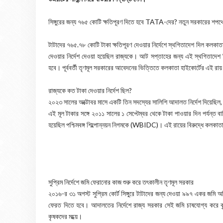
সিঙ্গুরের জন্য ৭৬৫ কোটি ক্ষতিপূরণ দিতে হবে TATA-দের? নতুন সরকারের শপথ
টাটাদের ৭৬৫.৭৮ কোটি টাকা ক্ষতিপূরণ দেওয়ার নির্দেশে স্থগিতাদেশ দিল কলক
দেওয়ার নির্দেশ দেওয়া হয়েছিল রাজ্যকে। আট সপ্তাহের জন্য এই স্থগিতাদেশ দিল
হবে। পূর্ববর্তী তৃণমূল সরকারের আবেদনের ভিত্তিতে কলকাতা হাইকোর্টের এই রায
রাজ্যকে কত টাকা দেওয়ার নির্দেশ ছিল?
২০২৩ সালের অক্টোবর মাসে একটি তিন সদস্যের সালিশি আদালত নির্দেশ দিয়েছিল, স
এই মূল টাকার সঙ্গে ২০১১ সালের ১ সেপ্টেম্বর থেকে টাকা পাওয়ার দিন পর্যন্ত 
হয়েছিল পশ্চিমবঙ্গ শিল্পোন্নয়ন নিগমকে (WBIDC)। এই রায়ের বিরুদ্ধে কলকা
সুপ্রিম নির্দেশে জমি ফেরানোর কাজ শুরু করে তৎকালীন তৃণমূল সরকার
২০১৬-র ৩১ অগস্ট সুপ্রিম কোর্ট সিঙ্গুরে টাটাদের জন্য দেওয়া ৯৯৭ একর জমি 
ফেরত দিতে হবে। আদালতের নির্দেশে রাজ্য সরকার সেই জমি চাষযোগ্য করে কৃ
কৃষকদের মধ্য়ে।