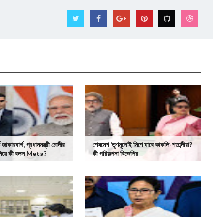
ক জাকারবার্গ, প্রধানমন্ত্রী মোদীর
শেষমেশ ‘তৃণমূলে’ই মিশে যাবে কাকলি-শতাব্দীরা?
 নিয়ে কী বলল Meta?
কী পরিকল্পনা বিজেপির