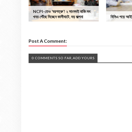
NCPI-তেও ‘ঘরশত্রু’! ২ সাংসদই নাকি সব
খবর পৌঁছে দিচ্ছেন কালীঘাটে, বড় জল্পনা
বিসিএ পড়ে আইটি
Post A Comment:
0 COMMENTS SO FAR,ADD YOURS