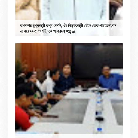
তখনকার মুখ্যমন্ত্রী তথ্য দেননি, ওঁর বিদ্যুৎমন্ত্রী ফেঁসে যেতে পারতেন’,নাম
না করে মমতা ও মণীশকে আক্রমণ শুভেন্দুর