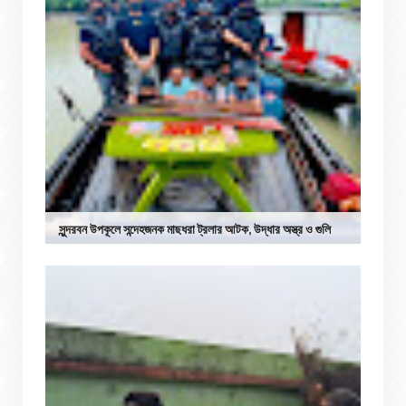
সুন্দরবন উপকূলে সন্দেহজনক মাছধরা ট্রলার আটক, উদ্ধার অস্ত্র ও গুলি