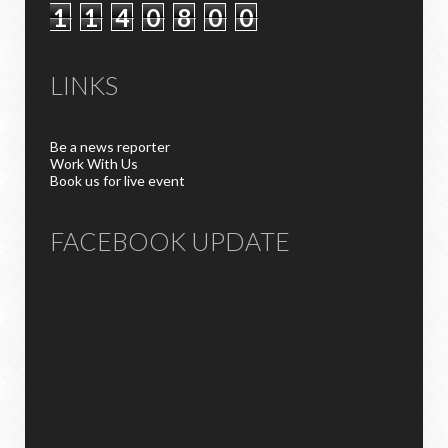
1
1
4
0
8
0
0
LINKS
Be a news reporter
Work With Us
Book us for live event
FACEBOOK UPDATE