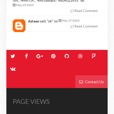
দেবো.. আমারও O+... আমার contact:- 9609023955
" on
May 29 2020
Read Comment
May 17 2020
dataaa
said, "
ok
" on
Read Comment
Contact Us
PAGE VIEWS