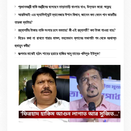
প্রধানমন্ত্রী বাকি মন্ত্রীদের বলেছেন তাড়াতাড়ি বাংলায় যাও, উন্নয়ন করো: শুভেন্দু
আরবিআই-এর অ্যাসিস্ট্যান্ট ম্যানেজার ঈশান কিষান, জানেন কত বেতন পান ভারতীয়
তারকা ব্যাটার?
রয়্যালটির টাকায় নাকি সংসার চলে মমতার! কী এই রয়্যালটি? কত টাকা পাওয়া যায়?
দিয়েও কথা না রাখতে পারার মাশুল, মহমেডান ক্লাবের সভাপতি পদ থেকে বরখাস্ত
হুমায়ুন কবীর!
জল্পনার মাঝেই হঠাৎ শাহের দুয়ারে হাজির আবু তাহের-খলিলুর-ইউসুফ!