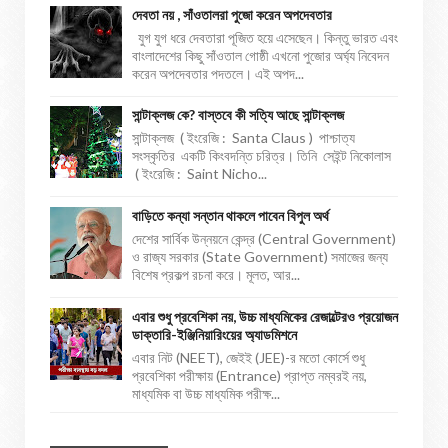
দেবতা নয় , সাঁওতালরা পুজো করেন অপদেবতার
যুগ যুগ ধরে দেবতারা পূজিত হয়ে এসেছেন। কিন্তু ভারত এবং
বাংলাদেশের কিছু সাঁওতাল গোষ্ঠী এখনো পুজোর অর্ঘ্য নিবেদন
করেন অপদেবতার পদতলে। এই অপদ...
সান্টাক্লজ কে? বাস্তবে কী সত্যি আছে সান্টাক্লজ
সান্টাক্লজ ( ইংরেজি : Santa Claus ) পাশ্চাত্য
সংস্কৃতির একটি কিংবদন্তি চরিত্র। তিনি সেইন্ট নিকোলাস
( ইংরেজি : Saint Nicho...
বাড়িতে কন্যা সন্তান থাকলে পাবেন বিপুল অর্থ
দেশের সার্বিক উন্নয়নে কেন্দ্র (Central Government)
ও রাজ্য সরকার (State Government) সমাজের জন্য
বিশেষ প্রকল্প রচনা করে। মূলত, আর...
এবার শুধু প্রবেশিকা নয়, উচ্চ মাধ্যমিকের রেজাল্টেরও প্রয়োজন
ডাক্তারি-ইঞ্জিনিয়ারিংয়ের অ্যাডমিশনে
এবার নিট (NEET), জেইই (JEE)-র মতো কোর্সে শুধু
প্রবেশিকা পরীক্ষায় (Entrance) প্রাপ্ত নম্বরই নয়,
মাধ্যমিক বা উচ্চ মাধ্যমিক পরীক্ষ...