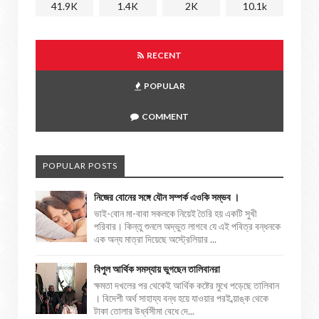
41.9K
1.4K
2K
10.1k
RECENT
POPULAR
COMMENT
POPULAR POSTS
নিজের বোনের সঙ্গে যৌন সম্পর্ক এওকি সম্ভব ।
ভাই-বোন মা-বাবা সকলকে নিয়েই তৈরি হয় একটি সুখী
পরিবার। কিন্তু শুনলে অদ্ভুত লাগবে যে এই পবিত্র বন্ধনকে
এক অন্য মাত্রা দিয়েছে অস্ট্রেলিয়ার ...
বিপুল আর্থিক সমস্যায় ভুগছেন তালিবানরা
ক্ষমতা দখলের পর থেকেই আর্থিক কষ্টের মুখে পড়েছে তালিবান
। বিদেশী অর্থ সাহায্য বন্ধ হয়ে যাওয়ার পরই ব্য়াঙ্ক থেকে
টাকা তোলার উর্ধ্বসীমা বেধে দে...