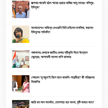
জল্পনার মাঝেই হঠাৎ শাহের দুয়ারে হাজির আবু তাহের-খলিলুর-
ইউসুফ!
বাংলাদেশেও অভিন্ন দেওয়ানি বিধি চাইলেন তসলিমা, করলেন
ইউনূসের পর্দাফাঁস!
গঙ্গাসাগর মেলাকে জাতীয় মেলার স্বীকৃতি দিতে উদ্যোগ
কেন্দ্রের, আশাবাদী সাংসদ বাপি হালদার
শেষমেশ ‘তৃণমূলে’ই মিশে যাবে কাকলি-শতাব্দীরা? কী পরিকল্পনা
বিজেপির
জারি হল লাল সতর্কতা, তোলপাড় হবে বাংলা, বৃষ্টি থামবে কবে?