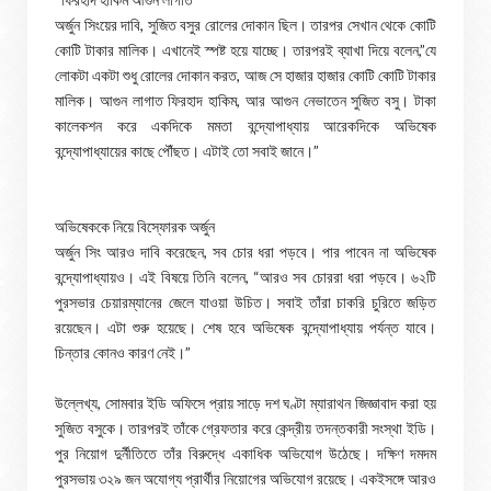
অর্জুন সিংয়ের দাবি, সুজিত বসুর রোলের দোকান ছিল। তারপর সেখান থেকে কোটি
কোটি টাকার মালিক। এখানেই স্পষ্ট হয়ে যাচ্ছে। তারপরই ব্যাখা দিয়ে বলেন,”যে
লোকটা একটা শুধু রোলের দোকান করত, আজ সে হাজার হাজার কোটি কোটি টাকার
মালিক। আগুন লাগাত ফিরহাদ হাকিম, আর আগুন নেভাতেন সুজিত বসু। টাকা
কালেকশন করে একদিকে মমতা বন্দ্যোপাধ্যায় আরেকদিকে অভিষেক
বন্দ্যোপাধ্যায়ের কাছে পৌঁছত। এটাই তো সবাই জানে।”
অভিষেককে নিয়ে বিস্ফোরক অর্জুন
অর্জুন সিং আরও দাবি করেছেন, সব চোর ধরা পড়বে। পার পাবেন না অভিষেক
বন্দ্যোপাধ্যায়ও। এই বিষয়ে তিনি বলেন, “আরও সব চোররা ধরা পড়বে। ৬২টি
পুরসভার চেয়ারম্যানের জেলে যাওয়া উচিত। সবাই তাঁরা চাকরি চুরিতে জড়িত
রয়েছেন। এটা শুরু হয়েছে। শেষ হবে অভিষেক বন্দ্যোপাধ্যায় পর্যন্ত যাবে।
চিন্তার কোনও কারণ নেই।”
উল্লেখ্য, সোমবার ইডি অফিসে প্রায় সাড়ে দশ ঘণ্টা ম্যারাথন জিজ্ঞাবাদ করা হয়
সুজিত বসুকে। তারপরই তাঁকে গ্রেফতার করে কেন্দ্রীয় তদন্তকারী সংস্থা ইডি।
পুর নিয়োগ দুর্নীতিতে তাঁর বিরুদ্ধে একাধিক অভিযোগ উঠেছে। দক্ষিণ দমদম
পুরসভায় ৩২৯ জন অযোগ্য প্রার্থীর নিয়োগের অভিযোগ রয়েছে। একইসঙ্গে আরও