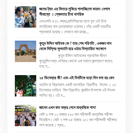
জলের ট্যাং এর ভিতরে লুকিয়ে পালাচ্ছিলো ভারত-নেপাল
সীমান্তে । গ্ৰেফতার চীনা নাগরিক
এসএসবি-র ৪১ নম্বর ব্য়াটালিয়নের হাতে ধৃত ওই চিনা
নাগরিকের নাম চোয়েজোড়া ওয়েসর। তাঁর একটি ভারতীয়
প্যানকার্ড রয়েছে। সেখানে নাম রয়েছ...
কুতুব উদ্দিন আইবক কে ? তার শেষ পরিণতি , একজন দাস
থেকে দিল্লির সুলতানি হয়ে ওঠার বিস্তারিত সংক্ষেপে
কুতুব উদ্দিন আইবকের প্রাথমিক জীবন
কুতুবুদ্দিন মধ্য এশিয়ার কোনো এক স্থানে জন্মগ্রহণ করেন;
তার প...
২৫ ডিসেম্বর কী? এবং এই দিনটিকে বড়ো দিন বলা হয় কেন
বড়দিন বা ক্রিসমাস একটি বাৎসরিক খ্রিস্টীয় উৎসব । ২৫
ডিসেম্বর তারিখে যিশু খ্রিস্টের জন্মদিন উপলক্ষে এই উৎসব
পালিত হয়। এই দ...
জানেন এখন কত নম্বর পেলে মাধ্যমিকে পাস!
মোট ৯ লক্ষ ১২ হাজার ৫৯৮ জন পরীক্ষার্থী মাধ্যমিক পরীক্ষা
দিয়েছিল। মোট ৭ লক্ষ ৬৫ হাজার ২৫২ জন পরীক্ষার্থী পরীক্ষায়
পাস করেছে। প্রথ...