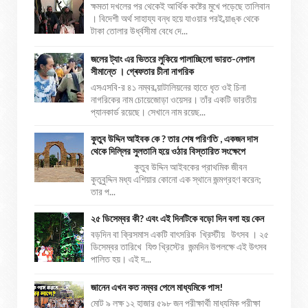
ক্ষমতা দখলের পর থেকেই আর্থিক কষ্টের মুখে পড়েছে তালিবান
। বিদেশী অর্থ সাহায্য বন্ধ হয়ে যাওয়ার পরই ব্য়াঙ্ক থেকে
টাকা তোলার উর্ধ্বসীমা বেধে দে...
জলের ট্যাং এর ভিতরে লুকিয়ে পালাচ্ছিলো ভারত-নেপাল
সীমান্তে । গ্ৰেফতার চীনা নাগরিক
এসএসবি-র ৪১ নম্বর ব্য়াটালিয়নের হাতে ধৃত ওই চিনা
নাগরিকের নাম চোয়েজোড়া ওয়েসর। তাঁর একটি ভারতীয়
প্যানকার্ড রয়েছে। সেখানে নাম রয়েছ...
কুতুব উদ্দিন আইবক কে ? তার শেষ পরিণতি , একজন দাস
থেকে দিল্লির সুলতানি হয়ে ওঠার বিস্তারিত সংক্ষেপে
কুতুব উদ্দিন আইবকের প্রাথমিক জীবন
কুতুবুদ্দিন মধ্য এশিয়ার কোনো এক স্থানে জন্মগ্রহণ করেন;
তার প...
২৫ ডিসেম্বর কী? এবং এই দিনটিকে বড়ো দিন বলা হয় কেন
বড়দিন বা ক্রিসমাস একটি বাৎসরিক খ্রিস্টীয় উৎসব । ২৫
ডিসেম্বর তারিখে যিশু খ্রিস্টের জন্মদিন উপলক্ষে এই উৎসব
পালিত হয়। এই দ...
জানেন এখন কত নম্বর পেলে মাধ্যমিকে পাস!
মোট ৯ লক্ষ ১২ হাজার ৫৯৮ জন পরীক্ষার্থী মাধ্যমিক পরীক্ষা