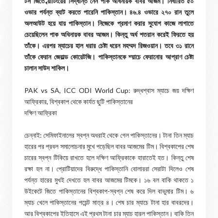
টস জিতে ব্য়াটিংয়ের সিদ্ধান্ত নেন পাক অধিনায়ক বাবর আজম। নির্ধারিত ৫০
ওভার পর্যন্ত ব্যাট করতে পারেনি পাকিস্তান। ৪৬.৪ ওভারে ২৭০ রান তুলে
অলআউট হয়ে যায় পাকিস্তান। নিজেকে প্রমাণ করার সুযোগ কাজে লাগাতে
চেয়েছিলেন পাক অধিনায়ক বাবর আজম। কিন্তু অর্ধ শতরান করেই ফিরতে হয়
তাঁকে। এরপর ম্যাচের হাল ধরার চেষ্টা ধরেন মহম্মদ রিজওয়ান। তবে ৩১ রানে
তাঁকে ফেরান জেরাল্ড কোয়েটজি। পাকিস্তানকে ম্য়াচে ফেরানোর আপ্রাণ চেষ্টা
চালান সাউদ শাকিল।
PAK vs SA, ICC ODI World Cup: রুদ্ধশ্বাস ম্যাচে জয় দক্ষিণ
আফ্রিকার, বিশ্বকাপ থেকে কার্যত ছুটি পাকিস্তানের
দক্ষিণ আফ্রিকা
চেন্নাই: সেমিফাইনালের স্বপ্ন অধরাই থেকে গেল পাকিস্তানের। টানা তিন ম্যাচ
হারের পর প্রবল সমালোচনার মুখে পড়েছিল বাবর আজমের টিম। বিশ্বকাপের শেষ
চারের স্বপ্ন টিকিয়ে রাখতে হলে দক্ষিণ আফ্রিকাকে হারাতেই হত। কিন্তু শেষ
রক্ষা হল না। প্রোটিয়াদের বিরুদ্ধে পাকিস্তানি বোলাররা সেরাটা দিলেও শেষ
পর্যন্ত হারের মুখই দেখতে হল বাবর আজমের টিমকে। ১৬ বল বাকি থাকতে ১
উইকেটে জিতে পাকিস্তানের বিশ্বকাপ-স্বপ্ন শেষ করে দিল বাভুমার টিম। ৬
ম্যাচ খেলে পাকিস্তানের পয়েন্ট মাত্র ৪। শেষ চার ম্যাচে টানা হার বাবরদের।
আর বিশ্বকাপের ইতিহাসে এই প্রথম টানা চার ম্যাচ হারল পাকিস্তান। বাকি তিন