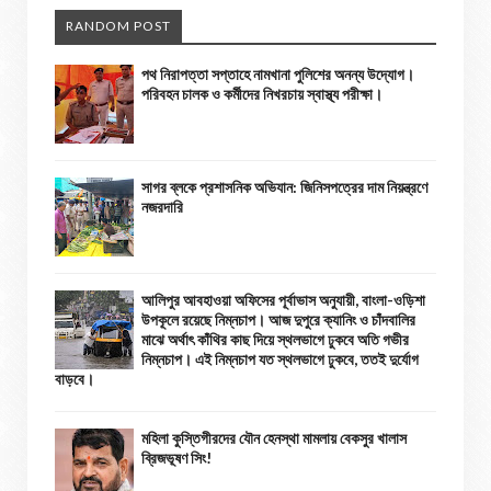
RANDOM POST
পথ নিরাপত্তা সপ্তাহে নামখানা পুলিশের অনন্য উদ্যোগ।
পরিবহন চালক ও কর্মীদের নিখরচায় স্বাস্থ্য পরীক্ষা।
সাগর ব্লকে প্রশাসনিক অভিযান: জিনিসপত্রের দাম নিয়ন্ত্রণে
নজরদারি
আলিপুর আবহাওয়া অফিসের পূর্বাভাস অনুযায়ী, বাংলা-ওড়িশা
উপকূলে রয়েছে নিম্নচাপ। আজ দুপুরে ক্যানিং ও চাঁদবালির
মাঝে অর্থাৎ কাঁথির কাছ দিয়ে স্থলভাগে ঢুকবে অতি গভীর
নিম্নচাপ। এই নিম্নচাপ যত স্থলভাগে ঢুকবে, ততই দুর্যোগ
বাড়বে।
মহিলা কুস্তিগীরদের যৌন হেনস্থা মামলায় বেকসুর খালাস
ব্রিজভূষণ সিং!