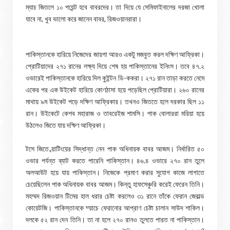
ম্যাচ জিতলে ১০ পয়েন্ট হবে বাবরদের। তা দিয়ে যে সেমিফাইনালের দরজা খোলা
যাবে না, খুব ভালো করে জানেন বাবর, রিজওয়ানরারা।
পাকিস্তানকে হারিয়ে নিজেদের জায়গা আরও একটু মজবুত করল দক্ষিণ আফ্রিকা।
প্রোটিয়াদের ২৭১ রানের লক্ষ্য দিয়ে শেষ হয় পাকিস্তানের ইনিংস। তবে ৪৭.২
ওভারেই পাকিস্তানকে হারিয়ে দিল কুইন্টন ডি-ককরা। ২৭১ রান তাড়া করতে নেমে
একের পর এক উইকেট হারিয়ে কোণঠাসা হয়ে পড়েছিল প্রোটিয়ারা। ২৬০ রানের
মাথায় ৯ম উইকেট পড়ে দক্ষিণ আফ্রিকার। তখনও জিততে হলে দরকার ছিল ১১
রান। উইকেটে কেশব মহারাজ ও তাবরেইজ শামসি। পাক বোলাররা মরিয়া হয়ে
উঠলেও জিতে যায় দক্ষিণ আফ্রিকা।
টসে জিতে ব্য়াটিংয়ের সিদ্ধান্ত নেন পাক অধিনায়ক বাবর আজম। নির্ধারিত ৫০
ওভার পর্যন্ত ব্যাট করতে পারেনি পাকিস্তান। ৪৬.৪ ওভারে ২৭০ রান তুলে
অলআউট হয়ে যায় পাকিস্তান। নিজেকে প্রমাণ করার সুযোগ কাজে লাগাতে
চেয়েছিলেন পাক অধিনায়ক বাবর আজম। কিন্তু হাফসেঞ্চুরি করেই ফেরেন তিনি।
মহম্মদ রিজওয়ান টিমের হাল ধরার চেষ্টা করলেও ৩১ রানে তাঁকে ফেরান জেরাল্ড
কোয়েটজি। পাকিস্তানকে ম্য়াচে ফেরানোর আপ্রাণ চেষ্টা চালান সাউদ শাকিল।
দলকে ৫২ রান দেন তিনি। তা না হলে ২৭০ রানও তুলতে পারত না পাকিস্তান।