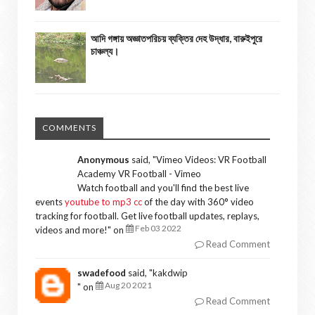
আদি গঙ্গায় অজ্ঞাতপরিচয় ব্যক্তির দেহ উদ্ধার, বারুইপুরে
চাঞ্চল্য।
COMMENTS
Anonymous
said, "
Vimeo Videos: VR Football
Academy VR Football - Vimeo
Watch football and you'll find the best live
events
youtube to mp3 cc
of the day with 360° video
tracking for football. Get live football updates, replays,
Feb 03 2022
videos and more!
" on
Read Comment
swadefood
said, "
kakdwip
Aug 20 2021
" on
Read Comment