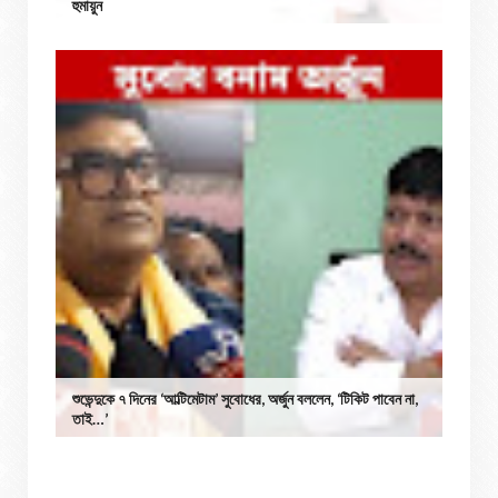
হুমায়ুন
শুভেন্দুকে ৭ দিনের ‘আল্টিমেটাম’ সুবোধের, অর্জুন বললেন, ‘টিকিট পাবেন না,
তাই…’