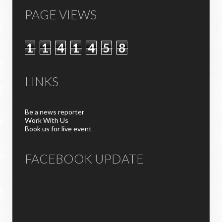
PAGE VIEWS
1
1
4
1
4
5
8
LINKS
Be a news reporter
Work With Us
Book us for live event
FACEBOOK UPDATE