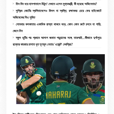
তিন দিন ধরে হাসপাতালে মিঠুন! দেখতে এলেন মুখ্যমন্ত্রী, কী হয়েছে অভিনেতার?
সুপ্রিম কোর্টের স্থগিতাদেশেও মিলল না স্বস্তি, রক্ষাকবচ চেয়ে ফের হাইকোর্টে
অভিষেকের পিএ সুমিত
সোমবার কলকাতার একাধিক রাস্তা থাকবে বন্ধ, কোন কোন রুটে চলবে না গাড়ি,
জেনে নিন
স্কুল ছুটির পর প্রথমে আলাপ জমাত পড়ুয়াদের সঙ্গে, তারপরই…কীভাবে দুর্গাপুরে
রক্তের কারবার চালাত ধৃত তৃণমূল নেতার ‘এজেন্ট’ দেবপ্রিয়?