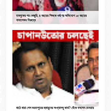
তমলুকের পর খেজুরি, ৪ বছরের শিশুকে ধর্ষণের অভিযোগ ১৫ বছরের
নাবালেকর বিরুদ্ধে
মাঠে মারা গেল ভরতপুরের হুমায়ুনের সংখ্যালঘু কার্ড? বেঁকে বসলেন ডেবরার