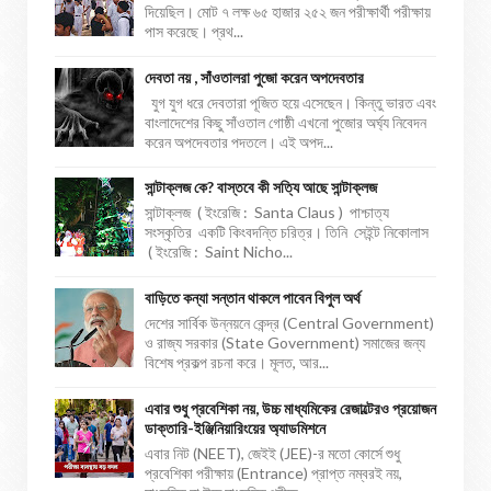
দিয়েছিল। মোট ৭ লক্ষ ৬৫ হাজার ২৫২ জন পরীক্ষার্থী পরীক্ষায়
পাস করেছে। প্রথ...
দেবতা নয় , সাঁওতালরা পুজো করেন অপদেবতার
যুগ যুগ ধরে দেবতারা পূজিত হয়ে এসেছেন। কিন্তু ভারত এবং
বাংলাদেশের কিছু সাঁওতাল গোষ্ঠী এখনো পুজোর অর্ঘ্য নিবেদন
করেন অপদেবতার পদতলে। এই অপদ...
সান্টাক্লজ কে? বাস্তবে কী সত্যি আছে সান্টাক্লজ
সান্টাক্লজ ( ইংরেজি : Santa Claus ) পাশ্চাত্য
সংস্কৃতির একটি কিংবদন্তি চরিত্র। তিনি সেইন্ট নিকোলাস
( ইংরেজি : Saint Nicho...
বাড়িতে কন্যা সন্তান থাকলে পাবেন বিপুল অর্থ
দেশের সার্বিক উন্নয়নে কেন্দ্র (Central Government)
ও রাজ্য সরকার (State Government) সমাজের জন্য
বিশেষ প্রকল্প রচনা করে। মূলত, আর...
এবার শুধু প্রবেশিকা নয়, উচ্চ মাধ্যমিকের রেজাল্টেরও প্রয়োজন
ডাক্তারি-ইঞ্জিনিয়ারিংয়ের অ্যাডমিশনে
এবার নিট (NEET), জেইই (JEE)-র মতো কোর্সে শুধু
প্রবেশিকা পরীক্ষায় (Entrance) প্রাপ্ত নম্বরই নয়,