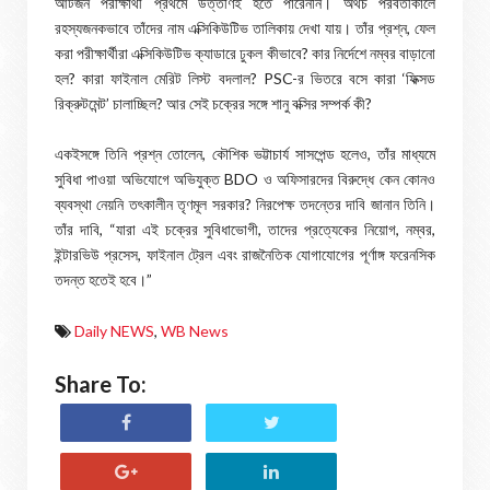
আটজন পরীক্ষার্থী প্রথমে উত্তীর্ণই হতে পারেননি। অথচ পরবর্তীকালে
রহস্যজনকভাবে তাঁদের নাম এক্সিকিউটিভ তালিকায় দেখা যায়। তাঁর প্রশ্ন, ফেল
করা পরীক্ষার্থীরা এক্সিকিউটিভ ক্যাডারে ঢুকল কীভাবে? কার নির্দেশে নম্বর বাড়ানো
হল? কারা ফাইনাল মেরিট লিস্ট বদলাল? PSC-র ভিতরে বসে কারা ‘ফিক্সড
রিক্রুটমেন্ট’ চালাচ্ছিল? আর সেই চক্রের সঙ্গে শানু বক্সির সম্পর্ক কী?
একইসঙ্গে তিনি প্রশ্ন তোলেন, কৌশিক ভট্টাচার্য সাসপেন্ড হলেও, তাঁর মাধ্যমে
সুবিধা পাওয়া অভিযোগে অভিযুক্ত BDO ও অফিসারদের বিরুদ্ধে কেন কোনও
ব্যবস্থা নেয়নি তৎকালীন তৃণমূল সরকার? নিরপেক্ষ তদন্তের দাবি জানান তিনি।
তাঁর দাবি, “যারা এই চক্রের সুবিধাভোগী, তাদের প্রত্যেকের নিয়োগ, নম্বর,
ইন্টারভিউ প্রসেস, ফাইনাল ট্রেল এবং রাজনৈতিক যোগাযোগের পূর্ণাঙ্গ ফরেনসিক
তদন্ত হতেই হবে।”
Daily NEWS
,
WB News
Share To: