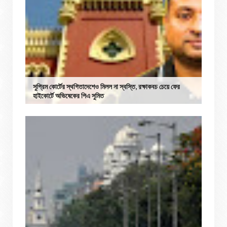
সুপ্রিম কোর্টের স্থগিতাদেশেও মিলল না স্বস্তি, রক্ষাকবচ চেয়ে ফের
হাইকোর্টে অভিষেকের পিএ সুমিত