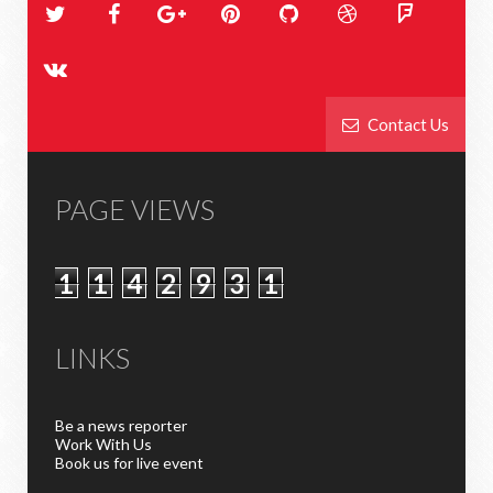
Contact Us
PAGE VIEWS
1
1
4
2
9
3
1
LINKS
Be a news reporter
Work With Us
Book us for live event