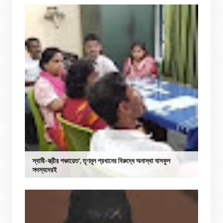
স্বামী-স্ত্রীর পঞ্চায়েত’, তৃণমূল প্রধানের বিরুদ্ধে অনাস্থা ঘাসফুল
সদস্যদেরই