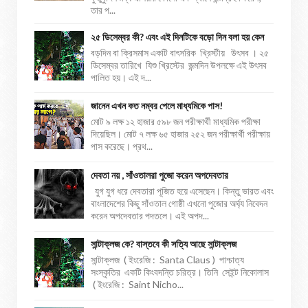
তার প...
২৫ ডিসেম্বর কী? এবং এই দিনটিকে বড়ো দিন বলা হয় কেন
বড়দিন বা ক্রিসমাস একটি বাৎসরিক খ্রিস্টীয় উৎসব । ২৫
ডিসেম্বর তারিখে যিশু খ্রিস্টের জন্মদিন উপলক্ষে এই উৎসব
পালিত হয়। এই দ...
জানেন এখন কত নম্বর পেলে মাধ্যমিকে পাস!
মোট ৯ লক্ষ ১২ হাজার ৫৯৮ জন পরীক্ষার্থী মাধ্যমিক পরীক্ষা
দিয়েছিল। মোট ৭ লক্ষ ৬৫ হাজার ২৫২ জন পরীক্ষার্থী পরীক্ষায়
পাস করেছে। প্রথ...
দেবতা নয় , সাঁওতালরা পুজো করেন অপদেবতার
যুগ যুগ ধরে দেবতারা পূজিত হয়ে এসেছেন। কিন্তু ভারত এবং
বাংলাদেশের কিছু সাঁওতাল গোষ্ঠী এখনো পুজোর অর্ঘ্য নিবেদন
করেন অপদেবতার পদতলে। এই অপদ...
সান্টাক্লজ কে? বাস্তবে কী সত্যি আছে সান্টাক্লজ
সান্টাক্লজ ( ইংরেজি : Santa Claus ) পাশ্চাত্য
সংস্কৃতির একটি কিংবদন্তি চরিত্র। তিনি সেইন্ট নিকোলাস
( ইংরেজি : Saint Nicho...