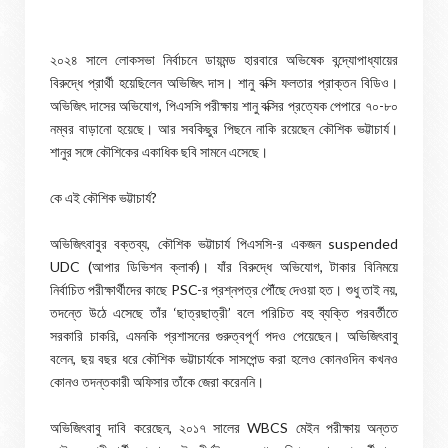
২০২৪ সালে লোকসভা নির্বাচনে ডায়মন্ড হারবারে অভিষেক বন্দ্যোপাধ্যায়ের
বিরুদ্ধে প্রার্থী হয়েছিলেন অভিজিৎ দাস। শানু বক্সি ফলতার প্রাক্তন বিডিও।
অভিজিৎ দাসের অভিযোগ, পিএসসি পরীক্ষায় শানু বক্সির প্রত্যেক পেপারে ৭০-৮০
নম্বর বাড়ানো হয়েছে। আর সবকিছুর পিছনে নাকি রয়েছেন কৌশিক ভট্টাচার্য।
শানুর সঙ্গে কৌশিকের একাধিক ছবি সামনে এসেছে।
কে এই কৌশিক ভট্টাচার্য?
অভিজিৎবাবুর বক্তব্য, কৌশিক ভট্টাচার্য পিএসসি-র একজন suspended
UDC (আপার ডিভিশন ক্লার্ক)। যাঁর বিরুদ্ধে অভিযোগ, টাকার বিনিময়ে
নির্বাচিত পরীক্ষার্থীদের কাছে PSC-র প্রশ্নপত্র পৌঁছে দেওয়া হত। শুধু তাই নয়,
তদন্তে উঠে এসেছে তাঁর ‘ছাত্রছাত্রী’ বলে পরিচিত বহু ব্যক্তি পরবর্তীতে
সরকারি চাকরি, এমনকি প্রশাসনের গুরুত্বপূর্ণ পদও পেয়েছেন। অভিজিৎবাবু
বলেন, ছয় বছর ধরে কৌশিক ভট্টাচার্যকে সাসপেন্ড করা হলেও কোনওদিন কখনও
কোনও তদন্তকারী অফিসার তাঁকে জেরা করেননি।
অভিজিৎবাবু দাবি করেছেন, ২০১৭ সালের WBCS মেইন পরীক্ষায় অন্তত