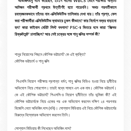
অভিজিৎবাবু দাবি করেছেন, ২০১৭ সালের WBCS মেইন পরীক্ষায় অন্তত
আটজন পরীক্ষার্থী প্রথমে উত্তীর্ণই হতে পারেননি। অথচ পরবর্তীকালে
রহস্যজনকভাবে তাঁদের নাম এক্সিকিউটিভ তালিকায় দেখা যায়। তাঁর প্রশ্ন, ফেল
করা পরীক্ষার্থীরা এক্সিকিউটিভ ক্যাডারে ঢুকল কীভাবে? কার নির্দেশে নম্বর বাড়ানো
হল? কারা ফাইনাল মেরিট লিস্ট বদলাল? PSC-র ভিতরে বসে কারা 'ফিক্সড
রিক্রুটমেন্ট' চালাচ্ছিল? আর সেই চক্রের সঙ্গে শানু বক্সির সম্পর্ক কী?
শানুর নিয়োগের পিছনে কৌশিক ভট্টাচার্য? কে এই ব্যক্তি?
কৌশিক ভট্টাচার্য ও শানু বক্সি
পিএসসি নিয়োগ পরীক্ষায় প্রশান্ত বর্মণ, শানু বক্সির বিডিও হওয়া নিয়ে দুর্নীতির
অভিযোগ নিয়ে শোরগোল। তারই মধ্যে সামনে এল এক নাম। কৌশিক ভট্টাচার্য।
কে এই কৌশিক ভট্টাচার্য? পিএসসি-র নিয়োগ দুর্নীতিতে তাঁর ভূমিকা কী? এই
কৌশিক ভট্টাচার্যকে নিয়ে একের পর এক অভিযোগ করলেন দক্ষিণ ২৪ পরগনার
বিজেপি নেতা অভিজিৎ দাস (ববি)। সোশ্যাল মিডিয়ায় এই নিয়ে কৌশিক ভট্টাচার্যের
বিরুদ্ধে বিস্ফোরক অভিযোগ করলেন তিনি।
সোশ্যাল মিডিয়ায় কী লিখেছেন অভিজিৎ দাস?