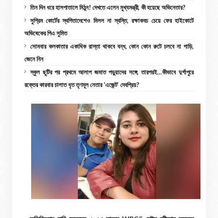
তিন দিন ধরে হাসপাতালে মিঠুন! দেখতে এলেন মুখ্যমন্ত্রী, কী হয়েছে অভিনেতার?
সুপ্রিম কোর্টের স্থগিতাদেশেও মিলল না স্বস্তি, রক্ষাকবচ চেয়ে ফের হাইকোর্টে
অভিষেকের পিএ সুমিত
সোমবার কলকাতার একাধিক রাস্তা থাকবে বন্ধ, কোন কোন রুটে চলবে না গাড়ি,
জেনে নিন
স্কুল ছুটির পর প্রথমে আলাপ জমাত পড়ুয়াদের সঙ্গে, তারপরই…কীভাবে দুর্গাপুরে
রক্তের কারবার চালাত ধৃত তৃণমূল নেতার ‘এজেন্ট’ দেবপ্রিয়?