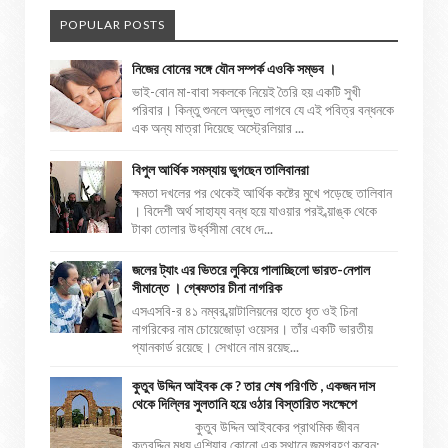
POPULAR POSTS
নিজের বোনের সঙ্গে যৌন সম্পর্ক এওকি সম্ভব ।
ভাই-বোন মা-বাবা সকলকে নিয়েই তৈরি হয় একটি সুখী
পরিবার। কিন্তু শুনলে অদ্ভুত লাগবে যে এই পবিত্র বন্ধনকে
এক অন্য মাত্রা দিয়েছে অস্ট্রেলিয়ার ...
বিপুল আর্থিক সমস্যায় ভুগছেন তালিবানরা
ক্ষমতা দখলের পর থেকেই আর্থিক কষ্টের মুখে পড়েছে তালিবান
। বিদেশী অর্থ সাহায্য বন্ধ হয়ে যাওয়ার পরই ব্য়াঙ্ক থেকে
টাকা তোলার উর্ধ্বসীমা বেধে দে...
জলের ট্যাং এর ভিতরে লুকিয়ে পালাচ্ছিলো ভারত-নেপাল
সীমান্তে । গ্ৰেফতার চীনা নাগরিক
এসএসবি-র ৪১ নম্বর ব্য়াটালিয়নের হাতে ধৃত ওই চিনা
নাগরিকের নাম চোয়েজোড়া ওয়েসর। তাঁর একটি ভারতীয়
প্যানকার্ড রয়েছে। সেখানে নাম রয়েছ...
কুতুব উদ্দিন আইবক কে ? তার শেষ পরিণতি , একজন দাস
থেকে দিল্লির সুলতানি হয়ে ওঠার বিস্তারিত সংক্ষেপে
কুতুব উদ্দিন আইবকের প্রাথমিক জীবন
কুতুবুদ্দিন মধ্য এশিয়ার কোনো এক স্থানে জন্মগ্রহণ করেন;