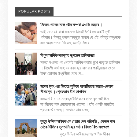
POPULAR POSTS
নিজের বোনের সঙ্গে যৌন সম্পর্ক এওকি সম্ভব ।
ভাই-বোন মা-বাবা সকলকে নিয়েই তৈরি হয় একটি সুখী
পরিবার। কিন্তু শুনলে অদ্ভুত লাগবে যে এই পবিত্র বন্ধনকে
এক অন্য মাত্রা দিয়েছে অস্ট্রেলিয়ার ...
বিপুল আর্থিক সমস্যায় ভুগছেন তালিবানরা
ক্ষমতা দখলের পর থেকেই আর্থিক কষ্টের মুখে পড়েছে তালিবান
। বিদেশী অর্থ সাহায্য বন্ধ হয়ে যাওয়ার পরই ব্য়াঙ্ক থেকে
টাকা তোলার উর্ধ্বসীমা বেধে দে...
জলের ট্যাং এর ভিতরে লুকিয়ে পালাচ্ছিলো ভারত-নেপাল
সীমান্তে । গ্ৰেফতার চীনা নাগরিক
এসএসবি-র ৪১ নম্বর ব্য়াটালিয়নের হাতে ধৃত ওই চিনা
নাগরিকের নাম চোয়েজোড়া ওয়েসর। তাঁর একটি ভারতীয়
প্যানকার্ড রয়েছে। সেখানে নাম রয়েছ...
কুতুব উদ্দিন আইবক কে ? তার শেষ পরিণতি , একজন দাস
থেকে দিল্লির সুলতানি হয়ে ওঠার বিস্তারিত সংক্ষেপে
কুতুব উদ্দিন আইবকের প্রাথমিক জীবন