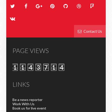
Contact Us
PAGE VIEWS
1
1
4
3
7
1
4
LINKS
Be a news reporter
Work With Us
Book us for live event