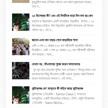
কুতুবুদ্দিন মধ্য এশিয়ার কোনো এক স্থানে জন্মগ্রহণ করেন;
তার প...
২৫ ডিসেম্বর কী? এবং এই দিনটিকে বড়ো দিন বলা হয় কেন
বড়দিন বা ক্রিসমাস একটি বাৎসরিক খ্রিস্টীয় উৎসব । ২৫
ডিসেম্বর তারিখে যিশু খ্রিস্টের জন্মদিন উপলক্ষে এই উৎসব
পালিত হয়। এই দ...
জানেন এখন কত নম্বর পেলে মাধ্যমিকে পাস!
মোট ৯ লক্ষ ১২ হাজার ৫৯৮ জন পরীক্ষার্থী মাধ্যমিক পরীক্ষা
দিয়েছিল। মোট ৭ লক্ষ ৬৫ হাজার ২৫২ জন পরীক্ষার্থী পরীক্ষায়
পাস করেছে। প্রথ...
দেবতা নয় , সাঁওতালরা পুজো করেন অপদেবতার
যুগ যুগ ধরে দেবতারা পূজিত হয়ে এসেছেন। কিন্তু ভারত এবং
বাংলাদেশের কিছু সাঁওতাল গোষ্ঠী এখনো পুজোর অর্ঘ্য নিবেদন
করেন অপদেবতার পদতলে। এই অপদ...
সান্টাক্লজ কে? বাস্তবে কী সত্যি আছে সান্টাক্লজ
সান্টাক্লজ ( ইংরেজি : Santa Claus ) পাশ্চাত্য
সংস্কৃতির একটি কিংবদন্তি চরিত্র। তিনি সেইন্ট নিকোলাস
( ইংরেজি : Saint Nicho...