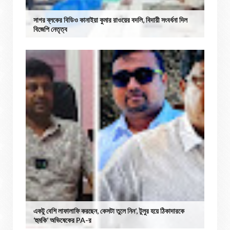
সাগর ব্লকের বিডিও কানাইয়া কুমার রাওয়ের বদলি, বিদায়ী সংবর্ধনা দিল
বিজেপি নেতৃত্ব
একটু বেশি লাফালাফি করছেন, কেসটা তুলে নিন’, টুলুর হয়ে ঠিকাদারকে
‘হুমকি’ অভিষেকের PA-র