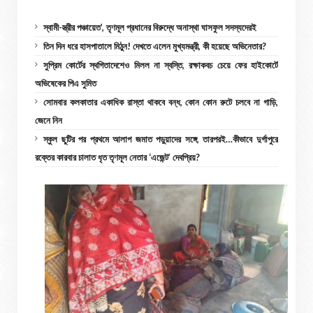
স্বামী-স্ত্রীর পঞ্চায়েত’, তৃণমূল প্রধানের বিরুদ্ধে অনাস্থা ঘাসফুল সদস্যদেরই
তিন দিন ধরে হাসপাতালে মিঠুন! দেখতে এলেন মুখ্যমন্ত্রী, কী হয়েছে অভিনেতার?
সুপ্রিম কোর্টের স্থগিতাদেশেও মিলল না স্বস্তি, রক্ষাকবচ চেয়ে ফের হাইকোর্টে
অভিষেকের পিএ সুমিত
সোমবার কলকাতার একাধিক রাস্তা থাকবে বন্ধ, কোন কোন রুটে চলবে না গাড়ি,
জেনে নিন
স্কুল ছুটির পর প্রথমে আলাপ জমাত পড়ুয়াদের সঙ্গে, তারপরই…কীভাবে দুর্গাপুরে
রক্তের কারবার চালাত ধৃত তৃণমূল নেতার ‘এজেন্ট’ দেবপ্রিয়?