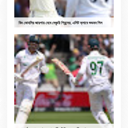
কিং কোহলির জায়গায় নেমে সেঞ্চুরি প্রিন্সের, এলিট ক্লাবে শুভমন গিল