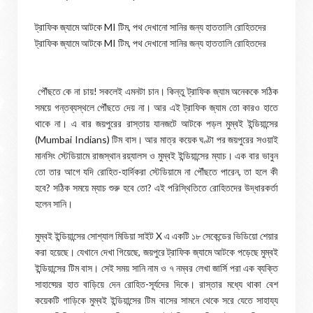
ট্রাফিক জ্যামে আটকে MI টিম, পথ দেখানো সানির জন্য হাততালি রোহিতদের
ট্রাফিক জ্যামে আটকে MI টিম, পথ দেখানো সানির জন্য হাততালি রোহিতদের
পৌঁছতে কে না চায়! সকলেই এমনটা চান। কিন্তু ট্রাফিক জ্যাম অনেককে সঠিক
সময়ে গন্তব্যস্থলে পৌঁছতে দেয় না। আর এই ট্রাফিক জ্যাম তো কারও হাতে
থাকে না। এ বার জয়পুরের রাস্তায় যানজটে আটকে পড়ল মুম্বই ইন্ডিয়ান্সের
(Mumbai Indians) টিম বাস। আর মাত্র কয়েক ঘণ্টা পর জয়পুরের সওয়াই
মানসিং স্টেডিয়ামে রাজস্থান রয়্যালস ও মুম্বই ইন্ডিয়ান্সের ম্যাচ। এক বার ভাবুন
তো তার আগে যদি রোহিত-হার্দিকরা স্টেডিয়ামে না পৌঁছতে পারেন, তা হলে কী
হবে? সঠিক সময়ে ম্যাচ শুরু হবে তো? এই পরিস্থিতিতে রোহিতদের উদ্ধারকর্তা
হলেন সানি।
মুম্বই ইন্ডিয়ান্সের সোশ্যাল মিডিয়া সাইট X এ একটি ১৮ সেকেন্ডের ভিডিয়ো শেয়ার
করা হয়েছে। যেখানে দেখা গিয়েছে, জয়পুরে ট্রাফিক জ্যামে আটকে পড়েছে মুম্বই
ইন্ডিয়ান্সের টিম বাস। সেই সময় সানি নাম ও ৭ নম্বর লেখা জার্সি পরা এক ব্যক্তি
সাহায্য়ের হাত বাড়িয়ে দেন রোহিত-সূর্যদের দিকে। রাস্তার মধ্যে থাকা বেশ
কয়েকটি গাড়িকে মুম্বই ইন্ডিয়ান্সের টিম বাসের সামনে থেকে সরে যেতে সাহায্য