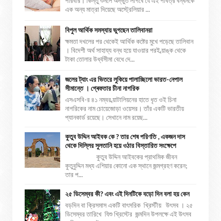
পরিবার। কিন্তু শুনলে অদ্ভুত লাগবে যে এই পবিত্র বন্ধনকে
এক অন্য মাত্রা দিয়েছে অস্ট্রেলিয়ার ...
বিপুল আর্থিক সমস্যায় ভুগছেন তালিবানরা
ক্ষমতা দখলের পর থেকেই আর্থিক কষ্টের মুখে পড়েছে তালিবান
। বিদেশী অর্থ সাহায্য বন্ধ হয়ে যাওয়ার পরই ব্য়াঙ্ক থেকে
টাকা তোলার উর্ধ্বসীমা বেধে দে...
জলের ট্যাং এর ভিতরে লুকিয়ে পালাচ্ছিলো ভারত-নেপাল
সীমান্তে । গ্ৰেফতার চীনা নাগরিক
এসএসবি-র ৪১ নম্বর ব্য়াটালিয়নের হাতে ধৃত ওই চিনা
নাগরিকের নাম চোয়েজোড়া ওয়েসর। তাঁর একটি ভারতীয়
প্যানকার্ড রয়েছে। সেখানে নাম রয়েছ...
কুতুব উদ্দিন আইবক কে ? তার শেষ পরিণতি , একজন দাস
থেকে দিল্লির সুলতানি হয়ে ওঠার বিস্তারিত সংক্ষেপে
কুতুব উদ্দিন আইবকের প্রাথমিক জীবন
কুতুবুদ্দিন মধ্য এশিয়ার কোনো এক স্থানে জন্মগ্রহণ করেন;
তার প...
২৫ ডিসেম্বর কী? এবং এই দিনটিকে বড়ো দিন বলা হয় কেন
বড়দিন বা ক্রিসমাস একটি বাৎসরিক খ্রিস্টীয় উৎসব । ২৫
ডিসেম্বর তারিখে যিশু খ্রিস্টের জন্মদিন উপলক্ষে এই উৎসব