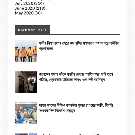
July 2020
(314)
June 2020
(119)
May 2020
(30)
RANDOM POST
গভীর নিম্নচাপের জেরে ঝড় বৃষ্টির সম্ভাবনা গঙ্গাসাগরে মাইকিং
প্রশাসনের
কলেজের পড়ার ফাঁকে মন্ত্রীর ছেলের প্রতি নজর, ছবি তুলে
পাঠাত, গ্রেফতার হামিমের আরও এক সঙ্গী আদিত্য
সাগর ব্লকের বিডিও কানাইয়া কুমার রাওয়ের বদলি, বিদায়ী
সংবর্ধনা দিল বিজেপি নেতৃত্ব