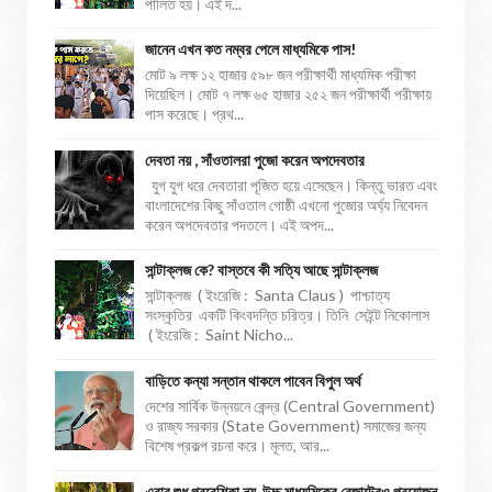
পালিত হয়। এই দ...
জানেন এখন কত নম্বর পেলে মাধ্যমিকে পাস!
মোট ৯ লক্ষ ১২ হাজার ৫৯৮ জন পরীক্ষার্থী মাধ্যমিক পরীক্ষা
দিয়েছিল। মোট ৭ লক্ষ ৬৫ হাজার ২৫২ জন পরীক্ষার্থী পরীক্ষায়
পাস করেছে। প্রথ...
দেবতা নয় , সাঁওতালরা পুজো করেন অপদেবতার
যুগ যুগ ধরে দেবতারা পূজিত হয়ে এসেছেন। কিন্তু ভারত এবং
বাংলাদেশের কিছু সাঁওতাল গোষ্ঠী এখনো পুজোর অর্ঘ্য নিবেদন
করেন অপদেবতার পদতলে। এই অপদ...
সান্টাক্লজ কে? বাস্তবে কী সত্যি আছে সান্টাক্লজ
সান্টাক্লজ ( ইংরেজি : Santa Claus ) পাশ্চাত্য
সংস্কৃতির একটি কিংবদন্তি চরিত্র। তিনি সেইন্ট নিকোলাস
( ইংরেজি : Saint Nicho...
বাড়িতে কন্যা সন্তান থাকলে পাবেন বিপুল অর্থ
দেশের সার্বিক উন্নয়নে কেন্দ্র (Central Government)
ও রাজ্য সরকার (State Government) সমাজের জন্য
বিশেষ প্রকল্প রচনা করে। মূলত, আর...
এবার শুধু প্রবেশিকা নয়, উচ্চ মাধ্যমিকের রেজাল্টেরও প্রয়োজন