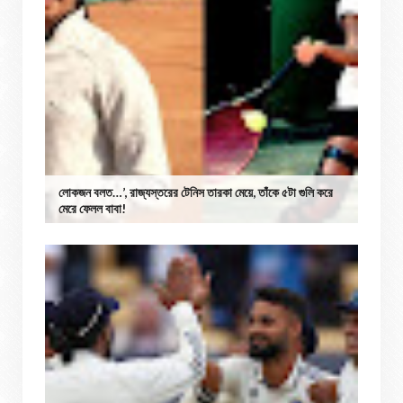
লোকজন বলত…’, রাজ্যস্তরের টেনিস তারকা মেয়ে, তাঁকে ৫টা গুলি করে
মেরে ফেলল বাবা!