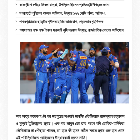
কাকদ্বীপে বর্ণাঢ্য তিরঙ্গা যাত্রা, উপস্থিত ছিলেন প্রতিমন্ত্রী দীপঙ্কর জানা
মগরাহাটে পুলিশের বড়সড় অভিযান, উদ্ধার ১২২ কেজি গাঁজা, আটক ২
পাথরপ্রতিমায় ছাত্রীর শ্লীলতাহানির অভিযোগ, গ্রেফতার গৃহশিক্ষক
গঙ্গাসাগরে লক্ষ লক্ষ টাকার সরকারি কৃষি সরঞ্জাম উদ্ধার, রাজনৈতিক যোগের অভিযোগ
আর মাত্র কয়েক ঘণ্টা পর জয়পুরের সওয়াই মানসিং স্টেডিয়ামে রাজস্থান রয়্যালস
ও মুম্বই ইন্ডিয়ান্সের ম্যাচ। এক বার ভাবুন তো তার আগে যদি রোহিত-হার্দিকরা
স্টেডিয়ামে না পৌঁছতে পারেন, তা হলে কী হবে? সঠিক সময়ে ম্যাচ শুরু হবে তো?
এই পরিস্থিতিতে রোহিতদের উদ্ধারকর্তা হলেন সানি।