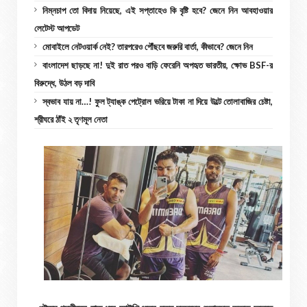
নিম্নচাপ তো বিদায় নিয়েছে, এই সপ্তাহেও কি বৃষ্টি হবে? জেনে নিন আবহাওয়ার
লেটেস্ট আপডেট
মোবাইলে নেটওয়ার্ক নেই? তারপরেও পৌঁছবে জরুরি বার্তা, কীভাবে? জেনে নিন
বাংলাদেশ ছাড়ছে না! দুই রাত পরও বাড়ি ফেরেনি অপহৃত ভারতীয়, ক্ষোভ BSF-র
বিরুদ্ধে, উঠল বড় দাবি
স্বভাব যায় না…! ফুল ট্যাঙ্ক পেট্রোল ভরিয়ে টাকা না দিয়ে উল্টে তোলাবাজির চেষ্টা,
শ্রীঘরে ঠাঁই ২ তৃণমূল নেতা