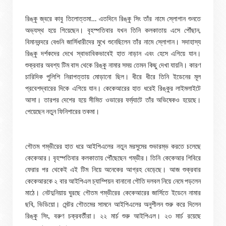
রিঙ্কু জ্বরে কাবু তিলোত্তমা… এতদিনে রিঙ্কু সিং তাঁর নামে স্লোগান শুনতে
অভ্যস্থ হয়ে গিয়েছেন। বৃহস্পতিবার যখন তিনি কলকাতায় এসে পৌঁছান,
বিমানবন্দরে বেগুনি জার্সিধারীদের মুখে শুনেছিলেন তাঁর নামে স্লোগান। সদাহাস্য
রিঙ্কু দর্শকদের দেখে স্বাভাবিকভাবেই হাত নাড়ান এবং হেসে এগিয়ে যান।
শুক্রবার অবশ্য টিম বাস থেকে রিঙ্কু নামার সময় তেমন কিছু দেখা যায়নি। কারণ
চারিদিক পুলিশি নিরাপত্তায় মোড়ানো ছিল। ধীরে ধীরে তিনি ইডেনের মূল
প্রবেশদ্বারের দিকে এগিয়ে যান। কেকেআরের হাত ধরেই রিঙ্কুর লাইমলাইটে
আসা। তারপর দেশের হয়ে সীমিত ওভারের ফর্ম্যাটে তাঁর অভিষেকও হয়েছে।
পেয়েছেন নতুন ফিনিশারের তকমা।
গৌতম গম্ভীরের হাত ধরে আইপিএলের নতুন মরসুমের শুভারম্ভ করতে চলেছে
কেকেআর। বৃহস্পতিবার কলকাতায় পৌঁছেছেন গম্ভীর। তিনি কেকেআর শিবিরে
ফেরার পর থেকেই এই টিম নিয়ে অনেকের আগ্রহ বেড়েছে। আজ শুক্রবার
কেকেআরকে ২ বার আইপিএল চ্যাম্পিয়ন বানানো গৌতি দলবল নিয়ে নেমে পড়লেন
মাঠে। নেটদুনিয়ায় ঘুরছে গৌতম গম্ভীরের কেকেআরের জার্সিতে ইডেনে নামার
ছবি, ভিডিয়ো। মেন্টর গৌতমের সামনে আইপিএলের অনুশীলন শুরু করে দিলেন
রিঙ্কু সিং, বরুণ চক্রবর্তীরা। ২২ মার্চ শুরু আইপিএল। ২৩ মার্চ রয়েছে