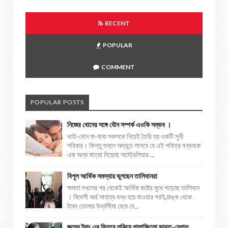
RECENT
POPULAR
COMMENT
POPULAR POSTS
নিজের বোনের সঙ্গে যৌন সম্পর্ক এওকি সম্ভব ।
ভাই-বোন মা-বাবা সকলকে নিয়েই তৈরি হয় একটি সুখী
পরিবার। কিন্তু শুনলে অদ্ভুত লাগবে যে এই পবিত্র বন্ধনকে
এক অন্য মাত্রা দিয়েছে অস্ট্রেলিয়ার ...
বিপুল আর্থিক সমস্যায় ভুগছেন তালিবানরা
ক্ষমতা দখলের পর থেকেই আর্থিক কষ্টের মুখে পড়েছে তালিবান
। বিদেশী অর্থ সাহায্য বন্ধ হয়ে যাওয়ার পরই ব্য়াঙ্ক থেকে
টাকা তোলার উর্ধ্বসীমা বেধে দে...
জলের ট্যাং এর ভিতরে লুকিয়ে পালাচ্ছিলো ভারত-নেপাল