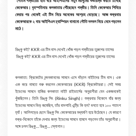
গৌতম গম্ভীরের হাত ধরে আইপিএলের নতুন মরসুমের শুভারম্ভ করতে চলেছে
কেকেআর। বৃহস্পতিবার কলকাতায় পৌঁছেছেন গম্ভীর। তিনি কেকেআর শিবিরে
ফেরার পর থেকেই এই টিম নিয়ে অনেকের আগ্রহ বেড়েছে। আজ শুক্রবার
কেকেআরকে ২ বার আইপিএল চ্যাম্পিয়ন বানানো গৌতি দলবল নিয়ে নেমে পড়লেন
মাঠে।
রিঙ্কু কই? KKR এর টিম বাস দেখেই খোঁজ পড়ল গম্ভীরের তুরুপের তাসের
রিঙ্কু কই? KKR এর টিম বাস দেখেই খোঁজ পড়ল গম্ভীরের তুরুপের তাসের
কলকাতা: ক্রিকেটের নন্দনকাননের সামনে এসে দাঁড়াল নাইটদের টিম বাস। এক
এক করে নামতে শুরু করলেন কেকেআরের (KKR) ক্রিকেটাররা। সেই সময়
ইডেনের সামনে হাজির কলকাতা নাইট রাইডার্সের অনুরাগীরা যেন একজনকেই
খুঁজছিলেন। তিনি রিঙ্কু সিং (Rinku Singh)। শুক্রবার বিকেলে যাঁর জন্য
ইডেনের সামনে ভিড় জমেছিল, তাঁর বাদশাহি এন্ট্রি কি হল? বলতে হবে ১০০ শতাংশ
হ্যাঁ। আলিগড়ের ছেলে রিঙ্কু সিং কেকেআরের মধ্যমণি হয়ে উঠেছেন। যে কারণে
শুক্র-বিকেলে তাঁকে দেখার জন্য ইডেনের সামনে হামলে পড়লেন তাঁর অনুরাগীরা।
সঙ্গে চলল রিঙ্কু… রিঙ্কু… স্লোগান।