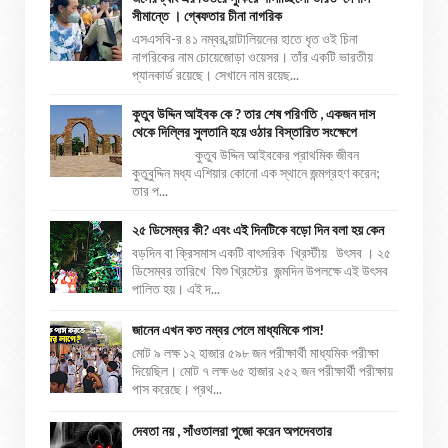
সীমান্তে । গ্ৰেফতার চীনা নাগরিক
এসএসবি-র ৪১ নম্বর ব্য়াটালিয়নের হাতে ধৃত ওই চিনা
নাগরিকের নাম চোয়েজোড়া ওয়েসর। তাঁর একটি ভারতীয়
প্যানকার্ড রয়েছে। সেখানে নাম রয়েছ...
কুতুব উদ্দিন আইবক কে ? তার শেষ পরিণতি , একজন দাস
থেকে দিল্লির সুলতানি হয়ে ওঠার বিস্তারিত সংক্ষেপে
কুতুব উদ্দিন আইবকের প্রাথমিক জীবন
কুতুবুদ্দিন মধ্য এশিয়ার কোনো এক স্থানে জন্মগ্রহণ করেন;
তার প...
২৫ ডিসেম্বর কী? এবং এই দিনটিকে বড়ো দিন বলা হয় কেন
বড়দিন বা ক্রিসমাস একটি বাৎসরিক খ্রিস্টীয় উৎসব । ২৫
ডিসেম্বর তারিখে যিশু খ্রিস্টের জন্মদিন উপলক্ষে এই উৎসব
পালিত হয়। এই দ...
জানেন এখন কত নম্বর পেলে মাধ্যমিকে পাস!
মোট ৯ লক্ষ ১২ হাজার ৫৯৮ জন পরীক্ষার্থী মাধ্যমিক পরীক্ষা
দিয়েছিল। মোট ৭ লক্ষ ৬৫ হাজার ২৫২ জন পরীক্ষার্থী পরীক্ষায়
পাস করেছে। প্রথ...
দেবতা নয় , সাঁওতালরা পুজো করেন অপদেবতার