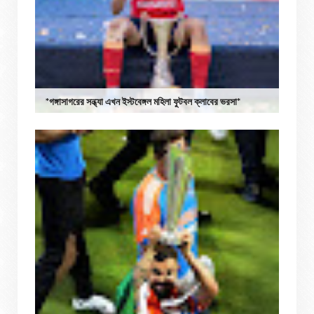
*গঙ্গাসাগরের সন্ধ্যা এখন ইস্টবেঙ্গল মহিলা ফুটবল ক্লাবের ভরসা*