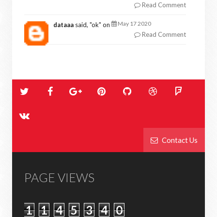
Read Comment
May 17 2020
dataaa
said, "
ok
" on
Read Comment
Contact Us
PAGE VIEWS
1
1
4
5
3
4
0