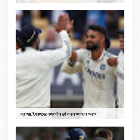
নয়ে জয়, ইংরেজদের এজবাস্টন দুর্গ ভাঙল শুভমনের ভারত