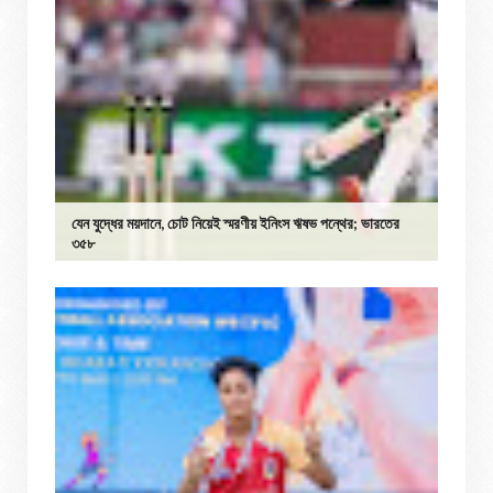
যেন যুদ্ধের ময়দানে, চোট নিয়েই স্মরণীয় ইনিংস ঋষভ পন্থের; ভারতের
৩৫৮