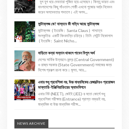
যুগ যুগ ধরে দেবতারা পূজিত হয়ে এসেছেন। কিন্তু ভারত এবং
বাংলাদেশের কিছু সাঁওতাল গোষ্ঠী এখনো পুজোর অর্ঘ্য নিবেদন
করেন অপদেবতার পদতলে। এই অপদ...
সান্টাক্লজ কে? বাস্তবে কী সত্যি আছে সান্টাক্লজ
সান্টাক্লজ ( ইংরেজি : Santa Claus ) পাশ্চাত্য
সংস্কৃতির একটি কিংবদন্তি চরিত্র। তিনি সেইন্ট নিকোলাস
( ইংরেজি : Saint Nicho...
বাড়িতে কন্যা সন্তান থাকলে পাবেন বিপুল অর্থ
দেশের সার্বিক উন্নয়নে কেন্দ্র (Central Government)
ও রাজ্য সরকার (State Government) সমাজের জন্য
বিশেষ প্রকল্প রচনা করে। মূলত, আর...
এবার শুধু প্রবেশিকা নয়, উচ্চ মাধ্যমিকের রেজাল্টেরও প্রয়োজন
ডাক্তারি-ইঞ্জিনিয়ারিংয়ের অ্যাডমিশনে
এবার নিট (NEET), জেইই (JEE)-র মতো কোর্সে শুধু
প্রবেশিকা পরীক্ষায় (Entrance) প্রাপ্ত নম্বরই নয়,
মাধ্যমিক বা উচ্চ মাধ্যমিক পরীক্ষ...
NEWS ARCHIVE