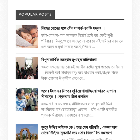
POPULAR POSTS
নিজের বোনের সঙ্গে যৌন সম্পর্ক এওকি সম্ভব ।
ভাই-বোন মা-বাবা সকলকে নিয়েই তৈরি হয় একটি সুখী
পরিবার। কিন্তু শুনলে অদ্ভুত লাগবে যে এই পবিত্র বন্ধনকে
এক অন্য মাত্রা দিয়েছে অস্ট্রেলিয়ার ...
বিপুল আর্থিক সমস্যায় ভুগছেন তালিবানরা
ক্ষমতা দখলের পর থেকেই আর্থিক কষ্টের মুখে পড়েছে তালিবান
। বিদেশী অর্থ সাহায্য বন্ধ হয়ে যাওয়ার পরই ব্য়াঙ্ক থেকে
টাকা তোলার উর্ধ্বসীমা বেধে দে...
জলের ট্যাং এর ভিতরে লুকিয়ে পালাচ্ছিলো ভারত-নেপাল
সীমান্তে । গ্ৰেফতার চীনা নাগরিক
এসএসবি-র ৪১ নম্বর ব্য়াটালিয়নের হাতে ধৃত ওই চিনা
নাগরিকের নাম চোয়েজোড়া ওয়েসর। তাঁর একটি ভারতীয়
প্যানকার্ড রয়েছে। সেখানে নাম রয়েছ...
কুতুব উদ্দিন আইবক কে ? তার শেষ পরিণতি , একজন দাস
থেকে দিল্লির সুলতানি হয়ে ওঠার বিস্তারিত সংক্ষেপে
কুতুব উদ্দিন আইবকের প্রাথমিক জীবন