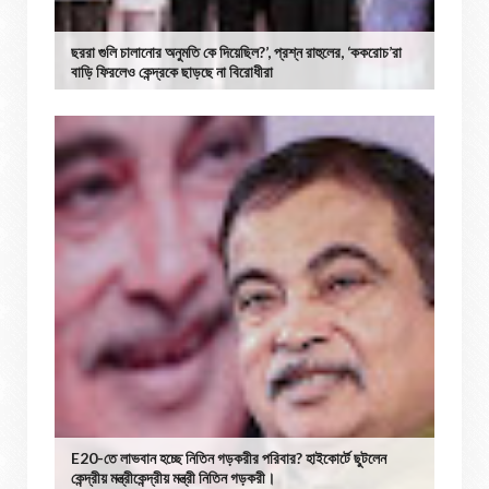
ছররা গুলি চালানোর অনুমতি কে দিয়েছিল?’, প্রশ্ন রাহুলের, ‘ককরোচ’রা
বাড়ি ফিরলেও কেন্দ্রকে ছাড়ছে না বিরোধীরা
E20-তে লাভবান হচ্ছে নিতিন গড়করীর পরিবার? হাইকোর্টে ছুটলেন
কেন্দ্রীয় মন্ত্রীকেন্দ্রীয় মন্ত্রী নিতিন গড়করী।