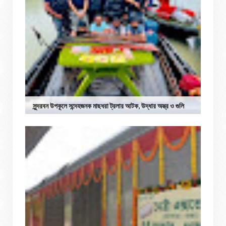
সুন্দরবন উপকূলে সন্দেহজনক মাছধরা ট্রলার আটক, উদ্ধার অস্ত্র ও গুলি