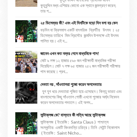
কুতুবুদ্দিন মধ্য এশিয়ার কোনো এক স্থানে জন্মগ্রহণ করেন;
তার প...
২৫ ডিসেম্বর কী? এবং এই দিনটিকে বড়ো দিন বলা হয় কেন
বড়দিন বা ক্রিসমাস একটি বাৎসরিক খ্রিস্টীয় উৎসব । ২৫
ডিসেম্বর তারিখে যিশু খ্রিস্টের জন্মদিন উপলক্ষে এই উৎসব
পালিত হয়। এই দ...
জানেন এখন কত নম্বর পেলে মাধ্যমিকে পাস!
মোট ৯ লক্ষ ১২ হাজার ৫৯৮ জন পরীক্ষার্থী মাধ্যমিক পরীক্ষা
দিয়েছিল। মোট ৭ লক্ষ ৬৫ হাজার ২৫২ জন পরীক্ষার্থী পরীক্ষায়
পাস করেছে। প্রথ...
দেবতা নয় , সাঁওতালরা পুজো করেন অপদেবতার
যুগ যুগ ধরে দেবতারা পূজিত হয়ে এসেছেন। কিন্তু ভারত এবং
বাংলাদেশের কিছু সাঁওতাল গোষ্ঠী এখনো পুজোর অর্ঘ্য নিবেদন
করেন অপদেবতার পদতলে। এই অপদ...
সান্টাক্লজ কে? বাস্তবে কী সত্যি আছে সান্টাক্লজ
সান্টাক্লজ ( ইংরেজি : Santa Claus ) পাশ্চাত্য
সংস্কৃতির একটি কিংবদন্তি চরিত্র। তিনি সেইন্ট নিকোলাস
( ইংরেজি : Saint Nicho...