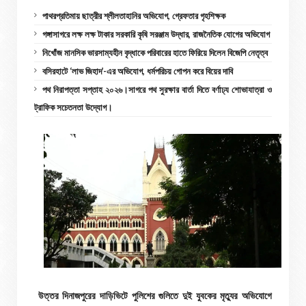
পাথরপ্রতিমায় ছাত্রীর শ্লীলতাহানির অভিযোগ, গ্রেফতার গৃহশিক্ষক
গঙ্গাসাগরে লক্ষ লক্ষ টাকার সরকারি কৃষি সরঞ্জাম উদ্ধার, রাজনৈতিক যোগের অভিযোগ
নিখোঁজ মানসিক ভারসাম্যহীন বৃদ্ধাকে পরিবারের হাতে ফিরিয়ে দিলেন বিজেপি নেতৃত্ব
বসিরহাটে ‘লাভ জিহাদ’-এর অভিযোগ, ধর্মপরিচয় গোপন করে বিয়ের দাবি
পথ নিরাপত্তা সপ্তাহ ২০২৬।সাগরে পথ সুরক্ষার বার্তা দিতে বর্ণাঢ্য শোভাযাত্রা ও
ট্রাফিক সচেতনতা উদ্যোগ।
উত্তর দিনাজপুরের দাড়িভিটে পুলিশের গুলিতে দুই যুবকের মৃত্যুর অভিযোগে