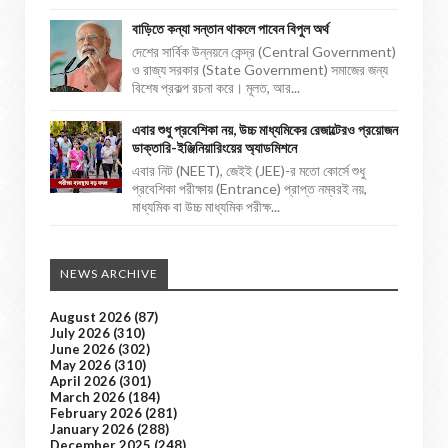
বাড়িতে কন্যা সন্তান থাকলে পাবেন বিপুল অর্থ
দেশের সার্বিক উন্নয়নে কেন্দ্র (Central Government)
ও রাজ্য সরকার (State Government) সমাজের জন্য
বিশেষ প্রকল্প রচনা করে। মূলত, আর...
এবার শুধু প্রবেশিকা নয়, উচ্চ মাধ্যমিকের রেজাল্টেরও প্রয়োজন
ডাক্তারি-ইঞ্জিনিয়ারিংয়ের অ্যাডমিশনে
এবার নিট (NEET), জেইই (JEE)-র মতো কোর্সে শুধু
প্রবেশিকা পরীক্ষায় (Entrance) প্রাপ্ত নম্বরই নয়,
মাধ্যমিক বা উচ্চ মাধ্যমিক পরীক্ষ...
NEWS ARCHIVE
August 2026
(87)
July 2026
(310)
June 2026
(302)
May 2026
(310)
April 2026
(301)
March 2026
(184)
February 2026
(281)
January 2026
(288)
December 2025
(248)