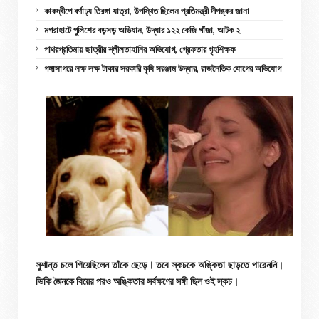
কাকদ্বীপে বর্ণাঢ্য তিরঙ্গা যাত্রা, উপস্থিত ছিলেন প্রতিমন্ত্রী দীপঙ্কর জানা
মগরাহাটে পুলিশের বড়সড় অভিযান, উদ্ধার ১২২ কেজি গাঁজা, আটক ২
পাথরপ্রতিমায় ছাত্রীর শ্লীলতাহানির অভিযোগ, গ্রেফতার গৃহশিক্ষক
গঙ্গাসাগরে লক্ষ লক্ষ টাকার সরকারি কৃষি সরঞ্জাম উদ্ধার, রাজনৈতিক যোগের অভিযোগ
সুশান্ত চলে গিয়েছিলেন তাঁকে ছেড়ে। তবে স্কচকে অঙ্কিতা ছাড়তে পারেননি।
ভিকি জৈনকে বিয়ের পরও অঙ্কিতার সর্বক্ষণের সঙ্গী ছিল ওই স্কচ।