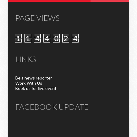
PAGE VIEWS
1
1
4
4
0
2
4
LINKS
Be a news reporter
Work With Us
Book us for live event
FACEBOOK UPDATE