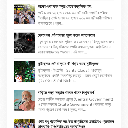
জানেন এখন কত নম্বর পেলে মাধ্যমিকে পাস!
মোট ৯ লক্ষ ১২ হাজার ৫৯৮ জন পরীক্ষার্থী মাধ্যমিক পরীক্ষা
দিয়েছিল। মোট ৭ লক্ষ ৬৫ হাজার ২৫২ জন পরীক্ষার্থী পরীক্ষায়
পাস করেছে। প্রথ...
দেবতা নয় , সাঁওতালরা পুজো করেন অপদেবতার
যুগ যুগ ধরে দেবতারা পূজিত হয়ে এসেছেন। কিন্তু ভারত এবং
বাংলাদেশের কিছু সাঁওতাল গোষ্ঠী এখনো পুজোর অর্ঘ্য নিবেদন
করেন অপদেবতার পদতলে। এই অপদ...
সান্টাক্লজ কে? বাস্তবে কী সত্যি আছে সান্টাক্লজ
সান্টাক্লজ ( ইংরেজি : Santa Claus ) পাশ্চাত্য
সংস্কৃতির একটি কিংবদন্তি চরিত্র। তিনি সেইন্ট নিকোলাস
( ইংরেজি : Saint Nicho...
বাড়িতে কন্যা সন্তান থাকলে পাবেন বিপুল অর্থ
দেশের সার্বিক উন্নয়নে কেন্দ্র (Central Government)
ও রাজ্য সরকার (State Government) সমাজের জন্য
বিশেষ প্রকল্প রচনা করে। মূলত, আর...
এবার শুধু প্রবেশিকা নয়, উচ্চ মাধ্যমিকের রেজাল্টেরও প্রয়োজন
ডাক্তারি-ইঞ্জিনিয়ারিংয়ের অ্যাডমিশনে