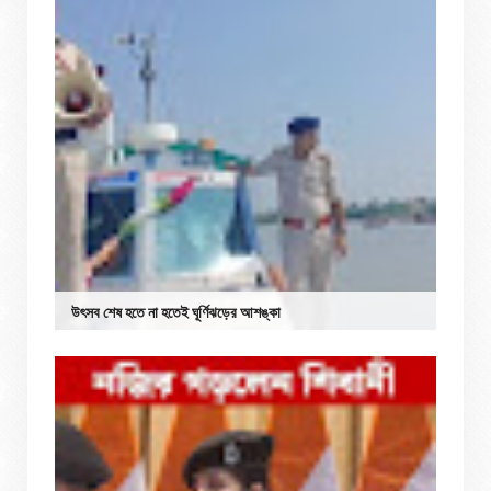
উৎসব শেষ হতে না হতেই ঘূর্ণিঝড়ের আশঙ্কা