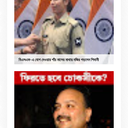
বিএসএফ-এ যোগ দেওয়ার পাঁচ মাসের মাথায় নজির গড়লেন শিবানী