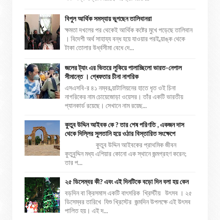
বিপুল আর্থিক সমস্যায় ভুগছেন তালিবানরা
ক্ষমতা দখলের পর থেকেই আর্থিক কষ্টের মুখে পড়েছে তালিবান
। বিদেশী অর্থ সাহায্য বন্ধ হয়ে যাওয়ার পরই ব্য়াঙ্ক থেকে
টাকা তোলার উর্ধ্বসীমা বেধে দে...
জলের ট্যাং এর ভিতরে লুকিয়ে পালাচ্ছিলো ভারত-নেপাল
সীমান্তে । গ্ৰেফতার চীনা নাগরিক
এসএসবি-র ৪১ নম্বর ব্য়াটালিয়নের হাতে ধৃত ওই চিনা
নাগরিকের নাম চোয়েজোড়া ওয়েসর। তাঁর একটি ভারতীয়
প্যানকার্ড রয়েছে। সেখানে নাম রয়েছ...
কুতুব উদ্দিন আইবক কে ? তার শেষ পরিণতি , একজন দাস
থেকে দিল্লির সুলতানি হয়ে ওঠার বিস্তারিত সংক্ষেপে
কুতুব উদ্দিন আইবকের প্রাথমিক জীবন
কুতুবুদ্দিন মধ্য এশিয়ার কোনো এক স্থানে জন্মগ্রহণ করেন;
তার প...
২৫ ডিসেম্বর কী? এবং এই দিনটিকে বড়ো দিন বলা হয় কেন
বড়দিন বা ক্রিসমাস একটি বাৎসরিক খ্রিস্টীয় উৎসব । ২৫
ডিসেম্বর তারিখে যিশু খ্রিস্টের জন্মদিন উপলক্ষে এই উৎসব
পালিত হয়। এই দ...