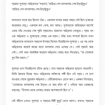
প্রয়াত সুশান্ত-অঙ্কিতার 'সন্তান', 'হারিয়ে গেল ভালবাসার শেষ চিহ্নটুকুও'
'হারিয়ে গেল ভালবাসার শেষ চিহ্নটুকুও'
ভালবেসে তাকে ঘরে ছিলেন ওঁরা। একসঙ্গে সংসার করার সময়ে সেই ছিল দু’জনের
মধ্যেকার সেতু। একসঙ্গে কত খেলা, কত আদর। সুশান্তকে হারিয়েছেন আগেই
এবার তাঁর দেওয়ার শেষ স্মৃতি স্কচকেও হারালেন অঙ্কিতা লোখন্ডে। স্কচ হল
এক অঙ্কিতা ও সুশান্তের পোষ্য এক ল্যাব। তাঁরা যখন সম্পর্কে ছিলেন তখন
অঙ্কিতাকে ভালবেসে স্কচকে উপহার হিসেবে দিয়েছিলেন সুশান্ত। এর পর থেকে
অঙ্কিতার কাছেই মায়ের মতো ভালবাসা পেয়ে এসেছে সে। সেই স্কচই আর
নেই। সেই খবর সামাজিক মাধ্যমে অঙ্কিতা শেয়ার করে লিখেছেন, “মা তোমাকে
খুব মিস করবে।”
সুশান্ত চলে গিয়েছিলেন তাঁকে ছেড়ে। তবে স্কচকে অঙ্কিতা ছাড়তে পারেননি।
ভিকি জৈনকে বিয়ের পরও অঙ্কিতার সর্বক্ষণের সঙ্গী ছিল ওই স্কচ। সে চলে
যাওয়ায় শোকে মুহ্যমান অঙ্কিতা। নেটিজেনদেরও চোখে জল। একজন লিখেছেন,
“তোমাদের ভালবাসার শেষ চিহ্নও যে আর রইল না”। ওদিকে আর একজনের
বক্তব্য, “বিগবস থেকে তোমার ফেরার অপেক্ষাতেই ছিল ও”।
নেট ঘাঁটলে এখনও সুশান্ত ও স্কচের মিষ্টি মুহূর্ত ভেসে আসে। কখনও স্কচকে