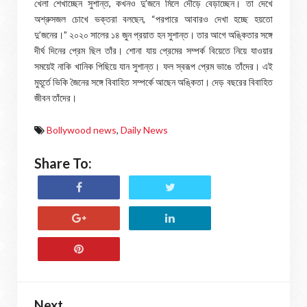
খেলা শেখাচ্ছেন সুশান্ত, কখনও দু’জনে মিলে দৌড়ে বেড়াচ্ছেন। তা দেখে
অশ্রুসজল চোখে ভক্তরা বলছেন, “পরপারে আবারও দেখা হচ্ছে হয়তো
দু’জনের।” ২০২০ সালের ১৪ জুন প্রয়াত হন সুশান্ত। তার আগে অঙ্কিতার সঙ্গে
দীর্ঘ দিনের প্রেম ছিল তাঁর। শোনা যায় প্রেমের সম্পর্ক বিয়েতে নিয়ে যাওয়ার
সময়েই নাকি খানিক পিছিয়ে যান সুশান্ত। ফল স্বরূপ প্রেম ভাঙে তাঁদের। এই
মুহূর্তে ভিকি জৈনের সঙ্গে বিবাহিত সম্পর্কে আছেন অঙ্কিতা। দেড় বছরের বিবাহিত
জীবন তাঁদের।
Bollywood news
,
Daily News
Share To:
Next