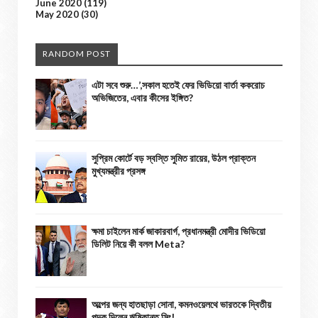
June 2020
(119)
May 2020
(30)
RANDOM POST
এটা সবে শুরু…’,সকাল হতেই ফের ভিডিয়ো বার্তা ককরোচ
অভিজিতের, এবার কীসের ইঙ্গিত?
সুপ্রিম কোর্টে বড় স্বস্তি সুমিত রায়ের, উঠল প্রাক্তন
মুখ্যমন্ত্রীর প্রসঙ্গ
ক্ষমা চাইলেন মার্ক জাকারবার্গ, প্রধানমন্ত্রী মোদীর ভিডিয়ো
ডিলিট নিয়ে কী বলল Meta?
অল্পের জন্য হাতছাড়া সোনা, কমনওয়েলথে ভারতকে দ্বিতীয়
পদক দিলেন ঋষিকান্ত সিং!