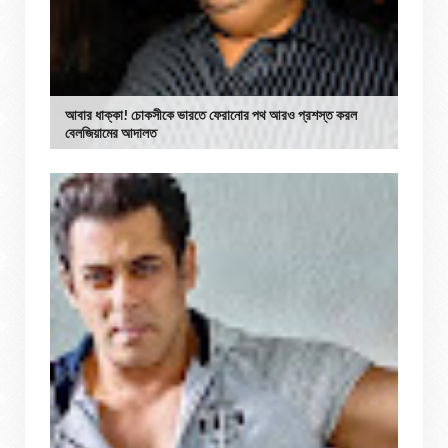
আবার ধাক্কা! চোকসীকে ভারতে ফেরানোর পথ আরও প্রশস্ত করল
বেলজিয়ামের আদালত