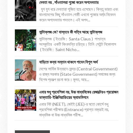
দেবতা নয় , সাঁওতালরা পুজো করেন অপদেবতার
যুগ যুগ ধরে দেবতারা পূজিত হয়ে এসেছেন। কিন্তু ভারত এবং
বাংলাদেশের কিছু সাঁওতাল গোষ্ঠী এখনো পুজোর অর্ঘ্য নিবেদন
করেন অপদেবতার পদতলে। এই অপদ...
সান্টাক্লজ কে? বাস্তবে কী সত্যি আছে সান্টাক্লজ
সান্টাক্লজ ( ইংরেজি : Santa Claus ) পাশ্চাত্য
সংস্কৃতির একটি কিংবদন্তি চরিত্র। তিনি সেইন্ট নিকোলাস
( ইংরেজি : Saint Nicho...
বাড়িতে কন্যা সন্তান থাকলে পাবেন বিপুল অর্থ
দেশের সার্বিক উন্নয়নে কেন্দ্র (Central Government)
ও রাজ্য সরকার (State Government) সমাজের জন্য
বিশেষ প্রকল্প রচনা করে। মূলত, আর...
এবার শুধু প্রবেশিকা নয়, উচ্চ মাধ্যমিকের রেজাল্টেরও প্রয়োজন
ডাক্তারি-ইঞ্জিনিয়ারিংয়ের অ্যাডমিশনে
এবার নিট (NEET), জেইই (JEE)-র মতো কোর্সে শুধু
প্রবেশিকা পরীক্ষায় (Entrance) প্রাপ্ত নম্বরই নয়,
মাধ্যমিক বা উচ্চ মাধ্যমিক পরীক্ষ...