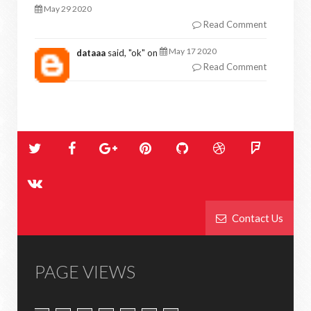
May 29 2020
Read Comment
May 17 2020
dataaa
said, "
ok
" on
Read Comment
Contact Us
PAGE VIEWS