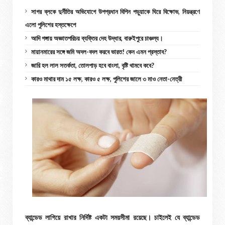
সাগর ব্লকে দুর্নীতির অভিযোগে উপপ্রধান বিপিন পড়ুয়াকে ঘিরে বিক্ষোভ, নিয়ন্ত্রণে
এলো পুলিশের হস্তক্ষেপে
আদি গঙ্গায় অজ্ঞাতপরিচয় ব্যক্তির দেহ উদ্ধার, বারুইপুরে চাঞ্চল্য।
মায়ানমারের সঙ্গে জমি অদল-বদল করবে ভারত! কেন এমন প্রস্তাব?
জারি হল লাল সতর্কতা, তোলপাড় হবে বাংলা, বৃষ্টি থামবে কবে?
কারও মাথার দাম ১৫ লক্ষ, কারও ৫ লক্ষ, পুলিশের জালে ৩ মাও নেতা-নেত্রী
ব্যান্ডেড লাগিয়ে রাখার নির্দিষ্ট একটা সময়সীমা রয়েছে। চাইলেই যে ব্যান্ডেড