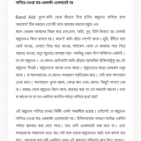
লাগিয়ে নেওয়া যায় এরকমটা একেবারেই নয়
Band Aid: ধুলো-বালি থেকে বাঁচাতে টানা দু'দিন ব্যান্ডেড লাগিয়ে রাখা
অভ্যাস? ঠিক করছেন তো!কী ভাবে ব্যবহার করবেন ব্যান্ড এড
মাসে যেরকম আমাদের নিয়ম করে চাল,ডাল, আটা, নুন, চিনি কিনতে হয় তেমনই
ব্যান্ডেডও কিনে রাখতে হয়। কারণ? কাটা ছেঁড়া লেগেই থাকে। ছুরি, বঁটিতে হাত
কেটে যাওয়া, খেলতে গিয়ে পড়ে যাওয়া, সাইকেল থেকে বে কায়দায় পড়ে গিয়ে
আছাড় খাওয়া, নতুন জুতোয় ফোস্কা পড়া- সবকিছু ওয়ান স্টপ সলিউশন একটাই।
তা হল ব্যান্ডেড। যে কোনও ছোটখাটো কাটা ছেঁড়ার প্রাথমিক চিকিৎসাটুকু হয় এই
ব্যান্ডেড দিয়েই। ব্যান্ডেডের অনেক গুণও আছে। ব্যান্ডেডের মধ্যে একরকম ওষুধ
থাকে। যা ক্ষতস্থানের যে কোনও সংক্রমণ প্রতিরোধ করে। সেই সঙ্গে ক্ষতস্থান
ঢেকে রাখে। ক্ষতস্থানে ধুলো-ময়লা, নোংরা জল এসব কোনও কিছুই লাগতে দেয়
না। বাজার থেকে ব্যান্ডেড কিনে আনা, ব্যবহার করা তা তো সকলেই জানেন। তবে
যা জানেন না তা হল একটানা কতদিন পর্যন্ত লাগিয়ে রাখা যায়?
এই ব্যান্ডেড লাগিয়ে রাখার নির্দিষ্ট একটা সময়সীমা রয়েছে। চাইলেই যে ব্যান্ডেড
লাগিয়ে নেওয়া যায় এরকমটা একেবারেই নয়। চিকিৎসকেরা বলছেন সর্বোচ্চ একদিন
পর্যন্ত ব্যবহার করা যেতে পারে। তার বেশি একেবারেই করা যাবে না। এতে
সংক্রমণের সম্ভাবনা বেড়ে যায় সেই সঙ্গে ত্বকে ব্যান্ডেডের আঠা বসে কালো হয়ে
যায়। সবথেকে ভাল যদি একদিনে দুবার এই ব্যান্ডেড পরিবর্তন করে নিতে পারেন।