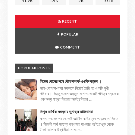
41.9K
1.4K
2K
10.1k
RECENT
POPULAR
COMMENT
POPULAR POSTS
নিজের বোনের সঙ্গে যৌন সম্পর্ক এওকি সম্ভব ।
ভাই-বোন মা-বাবা সকলকে নিয়েই তৈরি হয় একটি সুখী
পরিবার। কিন্তু শুনলে অদ্ভুত লাগবে যে এই পবিত্র বন্ধনকে
এক অন্য মাত্রা দিয়েছে অস্ট্রেলিয়ার ...
বিপুল আর্থিক সমস্যায় ভুগছেন তালিবানরা
ক্ষমতা দখলের পর থেকেই আর্থিক কষ্টের মুখে পড়েছে তালিবান
। বিদেশী অর্থ সাহায্য বন্ধ হয়ে যাওয়ার পরই ব্য়াঙ্ক থেকে
টাকা তোলার উর্ধ্বসীমা বেধে দে...