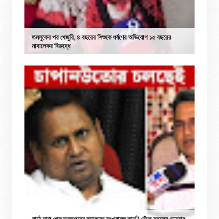
তমলুকের পর খেজুরি, ৪ বছরের শিশুকে ধর্ষণের অভিযোগ ১৫ বছরের
নাবালেকর বিরুদ্ধে
মাঠে মারা গেল ভরতপুরের হুমায়ুনের সংখ্যালঘু কার্ড? বেঁকে বসলেন ডেবরার