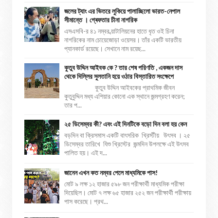
জলের ট্যাং এর ভিতরে লুকিয়ে পালাচ্ছিলো ভারত-নেপাল
সীমান্তে । গ্ৰেফতার চীনা নাগরিক
এসএসবি-র ৪১ নম্বর ব্য়াটালিয়নের হাতে ধৃত ওই চিনা
নাগরিকের নাম চোয়েজোড়া ওয়েসর। তাঁর একটি ভারতীয়
প্যানকার্ড রয়েছে। সেখানে নাম রয়েছ...
কুতুব উদ্দিন আইবক কে ? তার শেষ পরিণতি , একজন দাস
থেকে দিল্লির সুলতানি হয়ে ওঠার বিস্তারিত সংক্ষেপে
কুতুব উদ্দিন আইবকের প্রাথমিক জীবন
কুতুবুদ্দিন মধ্য এশিয়ার কোনো এক স্থানে জন্মগ্রহণ করেন;
তার প...
২৫ ডিসেম্বর কী? এবং এই দিনটিকে বড়ো দিন বলা হয় কেন
বড়দিন বা ক্রিসমাস একটি বাৎসরিক খ্রিস্টীয় উৎসব । ২৫
ডিসেম্বর তারিখে যিশু খ্রিস্টের জন্মদিন উপলক্ষে এই উৎসব
পালিত হয়। এই দ...
জানেন এখন কত নম্বর পেলে মাধ্যমিকে পাস!
মোট ৯ লক্ষ ১২ হাজার ৫৯৮ জন পরীক্ষার্থী মাধ্যমিক পরীক্ষা
দিয়েছিল। মোট ৭ লক্ষ ৬৫ হাজার ২৫২ জন পরীক্ষার্থী পরীক্ষায়
পাস করেছে। প্রথ...