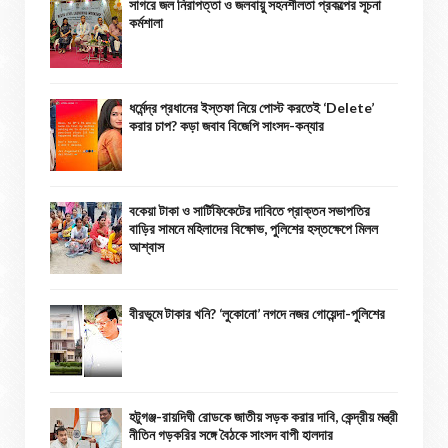
সাগরে জল নিরাপত্তা ও জলবায়ু সহনশীলতা প্রকল্পের সূচনা
কর্মশালা
ধর্মেন্দ্র প্রধানের ইস্তফা নিয়ে পোস্ট করতেই ‘Delete’
করার চাপ? কড়া জবাব বিজেপি সাংসদ-কন্যার
বকেয়া টাকা ও সার্টিফিকেটের দাবিতে প্রাক্তন সভাপতির
বাড়ির সামনে মহিলাদের বিক্ষোভ, পুলিশের হস্তক্ষেপে মিলল
আশ্বাস
বীরভূমে টাকার খনি? ‘লুকোনো’ নগদে নজর গোয়েন্দা-পুলিশের
হটুগঞ্জ-রায়দিঘী রোডকে জাতীয় সড়ক করার দাবি, কেন্দ্রীয় মন্ত্রী
নীতিন গড়করির সঙ্গে বৈঠকে সাংসদ বাপী হালদার