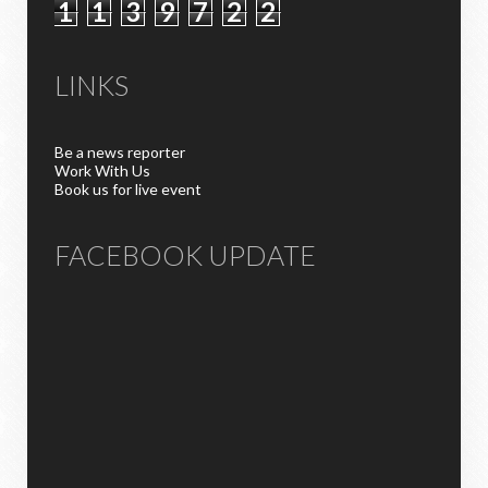
1
1
3
9
7
2
2
LINKS
Be a news reporter
Work With Us
Book us for live event
FACEBOOK UPDATE