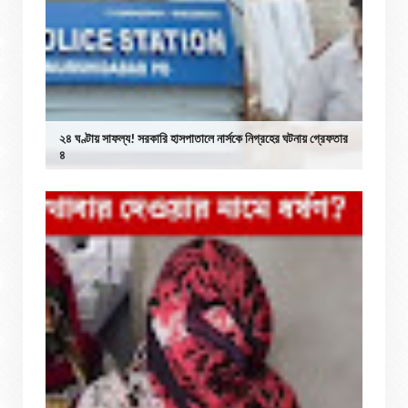
২৪ ঘণ্টায় সাফল্য! সরকারি হাসপাতালে নার্সকে নিগ্রহের ঘটনায় গ্রেফতার
৪