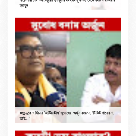
হুমায়ুন
শুভেন্দুকে ৭ দিনের ‘আল্টিমেটাম’ সুবোধের, অর্জুন বললেন, ‘টিকিট পাবেন না,
তাই…’