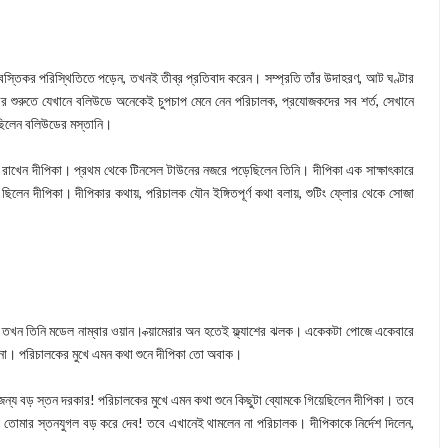
স্তিকর পরিস্থিতিতে পড়েন, তখনই তীব্র প্রতিবাদ করেন। সম্প্রতি তাঁর উদাহরণ, আট ঘণ্টার
ের শুরুতে যেখানে বলিউডে অনেকেই চুপচাপ মেনে নেন পরিচালক, প্রযোজকদের সব শর্ত, সেখানে
েছিলেন বলিউডের মস্তানি।
ায় পা রাখেন দীপিকা। প্রথম থেকে টিনসেল টাউনের নজরে পড়েছিলেন তিনি। দীপিকা এক সাক্ষাৎকারে
ে ছিলেন দীপিকা। দীপিকার কথায়, পরিচালক যৌন ইঙ্গিতপূর্ণ কথা বলায়, শুটিং ফ্লোর থেকে সোজা
া। তখন তিনি মডেল নাম্বার ওয়ান। ক্য়ামেরার অন হতেই ফ্ল্যাশের ঝলক। একেকটা পোজে একেবারে
না। পরিচালকের মুখে এমন কথা শুনে দীপিকা তো অবাক।
ন্য বড় স্তন দরকার! পরিচালকের মুখে এমন কথা শুনে কিছুটা ব্যোমকে গিয়েছিলেন দীপিকা। তবে
য় তোমার স্তনযুগল বড় করে দেব! তবে এখানেই থামলেন না পরিচালক। দীপিকাকে নির্দেশ দিলেন,