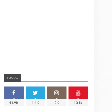
SOCIAL
41.9K
1.4K
2K
10.1k