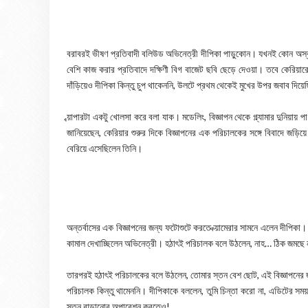
বরাবরই ভীষণ প্রতিবাদী বলিউড অভিনেত্রী দীপিকা পাড়ুকোন। যখনই কোন অস্ব
বেশি কাজ করার প্রতিবাদে দক্ষিণী বিগ বাজেট ছবি ছেড়ে দেওয়া। তবে কেরিয়ার
দাঁড়িয়েও দীপিকা কিন্তু চুপ থাকেননি, উলটে প্রথম থেকেই মুখের উপর জবাব দিয়
ব্য়াপারটা একটু খোলসা করে বলা যাক। মডেলিং, বিজ্ঞাপন থেকে গ্ল্যামার দুনিয়
জানিয়েছেন, কেরিয়ার শুরুর দিকে বিজ্ঞাপনের এক পরিচালকের সঙ্গে বিবাদে জড়িয়
বেরিয়ে এসেছিলেন তিনি।
অন্তর্বাসের এক বিজ্ঞাপনের জন্য ফটোশুটে করতে ক্য়ামেরার সামনে এলেন দীপিক
কামাল দেখাচ্ছিলেন অভিনেত্রী। হঠাৎই পরিচালক বলে উঠলেন, নাহ… ঠিক জমছে 
তারপরই হঠাৎই পরিচালকের বলে উঠলেন, তোমার স্তন বেশ ছোট, এই বিজ্ঞাপনের জ
পরিচালক কিন্তু থামেননি। দীপিকাকে বললেন, তুমি চিন্তা করো না, এডিটের সম
স্তন বাড়ানোর অপারেশন করতেও!