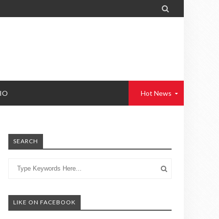

IO
Hot News
SEARCH
LIKE ON FACEBOOK