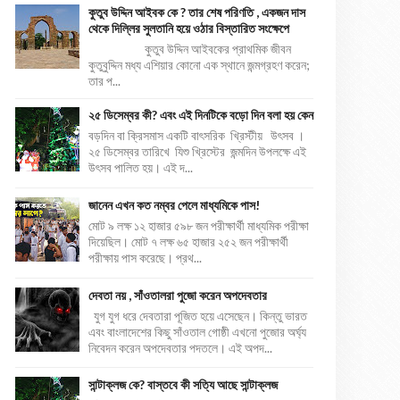
কুতুব উদ্দিন আইবক কে ? তার শেষ পরিণতি , একজন দাস
থেকে দিল্লির সুলতানি হয়ে ওঠার বিস্তারিত সংক্ষেপে
কুতুব উদ্দিন আইবকের প্রাথমিক জীবন
কুতুবুদ্দিন মধ্য এশিয়ার কোনো এক স্থানে জন্মগ্রহণ করেন;
তার প...
২৫ ডিসেম্বর কী? এবং এই দিনটিকে বড়ো দিন বলা হয় কেন
বড়দিন বা ক্রিসমাস একটি বাৎসরিক খ্রিস্টীয় উৎসব ।
২৫ ডিসেম্বর তারিখে যিশু খ্রিস্টের জন্মদিন উপলক্ষে এই
উৎসব পালিত হয়। এই দ...
জানেন এখন কত নম্বর পেলে মাধ্যমিকে পাস!
মোট ৯ লক্ষ ১২ হাজার ৫৯৮ জন পরীক্ষার্থী মাধ্যমিক পরীক্ষা
দিয়েছিল। মোট ৭ লক্ষ ৬৫ হাজার ২৫২ জন পরীক্ষার্থী
পরীক্ষায় পাস করেছে। প্রথ...
দেবতা নয় , সাঁওতালরা পুজো করেন অপদেবতার
যুগ যুগ ধরে দেবতারা পূজিত হয়ে এসেছেন। কিন্তু ভারত
এবং বাংলাদেশের কিছু সাঁওতাল গোষ্ঠী এখনো পুজোর অর্ঘ্য
নিবেদন করেন অপদেবতার পদতলে। এই অপদ...
সান্টাক্লজ কে? বাস্তবে কী সত্যি আছে সান্টাক্লজ