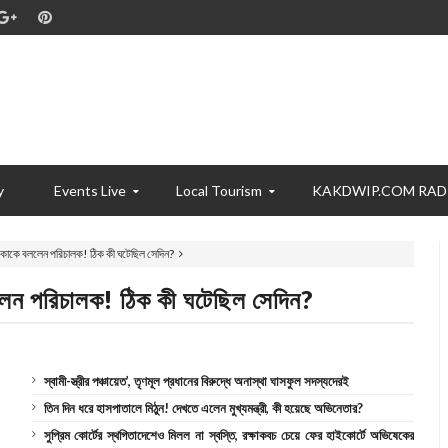
y
Events Live
Local Tourism
KAKDWIP.COM RAD
পিকাকে বললেন পরিচালক! ঠিক কী ঘটেছিল সেদিন?
ললেন পরিচালক! ঠিক কী ঘটেছিল সেদিন?
স্বামী-স্ত্রীর পঞ্চায়েত’, তৃণমূল প্রধানের বিরুদ্ধে অনাস্থা ঘাসফুল সদস্যদেরই
তিন দিন ধরে হাসপাতালে মিঠুন! দেখতে এলেন মুখ্যমন্ত্রী, কী হয়েছে অভিনেতার?
সুপ্রিম কোর্টের স্থগিতাদেশেও মিলল না স্বস্তি, রক্ষাকবচ চেয়ে ফের হাইকোর্টে অভিষেকের