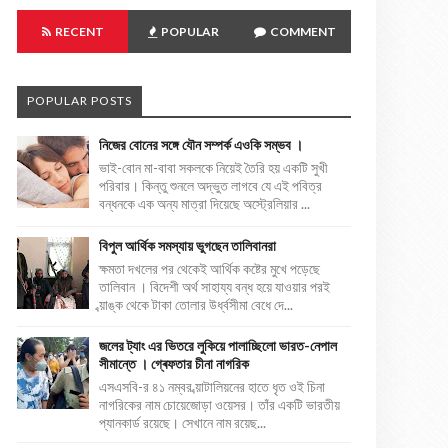
RECENT
POPULAR
COMMENT
POPULAR POSTS
নিজের বোনের সঙ্গে যৌন সম্পর্ক এওকি সম্ভব ।
ভাই-বোন মা-বাবা সকলকে নিয়েই তৈরি হয় একটি সুখী
পরিবার। কিন্তু শুনলে অদ্ভুত লাগবে যে এই পবিত্র
বন্ধনকে এক অন্য মাত্রা দিয়েছে অস্ট্রেলিয়ার ...
বিপুল আর্থিক সমস্যায় ভুগছেন তালিবানরা
ক্ষমতা দখলের পর থেকেই আর্থিক কষ্টের মুখে পড়েছে
তালিবান । বিদেশী অর্থ সাহায্য বন্ধ হয়ে যাওয়ার পরই
ব্য়াঙ্ক থেকে টাকা তোলার উর্ধ্বসীমা বেধে দে...
জলের ট্যাং এর ভিতরে লুকিয়ে পালাচ্ছিলো ভারত-নেপাল
সীমান্তে । গ্ৰেফতার চীনা নাগরিক
এসএসবি-র ৪১ নম্বর ব্য়াটালিয়নের হাতে ধৃত ওই চিনা
নাগরিকের নাম চোয়েজোড়া ওয়েসর। তাঁর একটি ভারতীয়
প্যানকার্ড রয়েছে। সেখানে নাম রয়েছ...