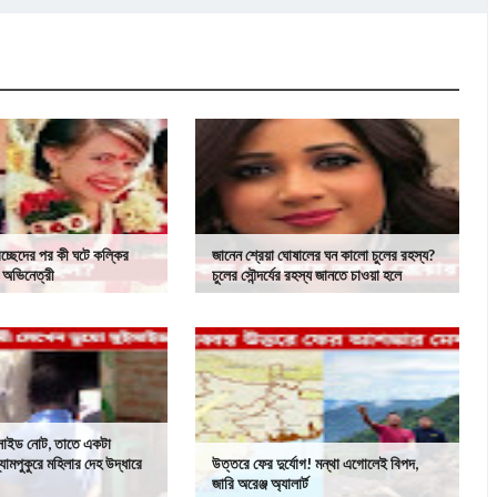
বিচ্ছেদের পর কী ঘটে কল্কির
জানেন শ্রেয়া ঘোষালের ঘন কালো চুলের রহস্য?
ক অভিনেত্রী
চুলের সৌন্দর্যের রহস্য জানতে চাওয়া হলে
ইসাইড নোট, তাতে একটা
 শ্যামপুকুরে মহিলার দেহ উদ্ধারে
উত্তরে ফের দুর্যোগ! মন্থা এগোলেই বিপদ,
জারি অরেঞ্জ অ্যালার্ট