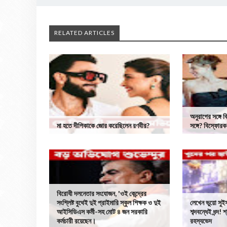
RELATED ARTICLES
অনুরাগের সঙ্গে 
মা হতে দীপিকাকে জোর করেছিলেন রণবীর?
সঙ্গে? বিস্ফোর
বিরোধী দলনেতার সংযোজন, 'ওই কেন্দ্রের
সংশ্লিষ্ট বুথেই দুই প্রাইমারি স্কুল শিক্ষক ও দুই
লেখেন ভুয়ো সু
আইসিডিএস কর্মী-সহ মোট ৪ জন সরকারি
শব্দবন্ধেই ধন্দ!
কর্মচারী রয়েছেন।
রহস্যভেদ