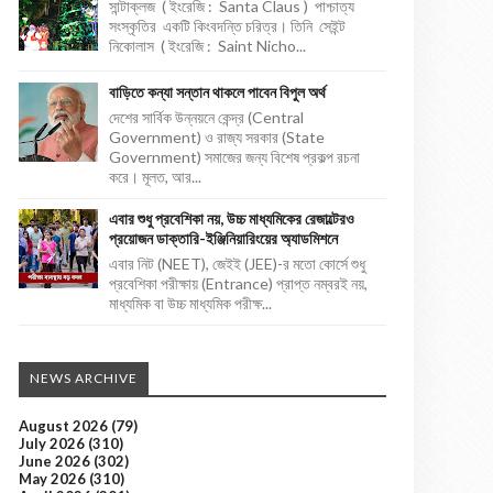
সান্টাক্লজ ( ইংরেজি : Santa Claus ) পাশ্চাত্য
সংস্কৃতির একটি কিংবদন্তি চরিত্র। তিনি সেইন্ট
নিকোলাস ( ইংরেজি : Saint Nicho...
বাড়িতে কন্যা সন্তান থাকলে পাবেন বিপুল অর্থ
দেশের সার্বিক উন্নয়নে কেন্দ্র (Central
Government) ও রাজ্য সরকার (State
Government) সমাজের জন্য বিশেষ প্রকল্প রচনা
করে। মূলত, আর...
এবার শুধু প্রবেশিকা নয়, উচ্চ মাধ্যমিকের রেজাল্টেরও
প্রয়োজন ডাক্তারি-ইঞ্জিনিয়ারিংয়ের অ্যাডমিশনে
এবার নিট (NEET), জেইই (JEE)-র মতো কোর্সে শুধু
প্রবেশিকা পরীক্ষায় (Entrance) প্রাপ্ত নম্বরই নয়,
মাধ্যমিক বা উচ্চ মাধ্যমিক পরীক্ষ...
NEWS ARCHIVE
August 2026
(79)
July 2026
(310)
June 2026
(302)
May 2026
(310)