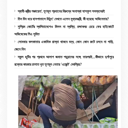
স্বামী-স্ত্রীর পঞ্চায়েত’, তৃণমূল প্রধানের বিরুদ্ধে অনাস্থা ঘাসফুল সদস্যদেরই
তিন দিন ধরে হাসপাতালে মিঠুন! দেখতে এলেন মুখ্যমন্ত্রী, কী হয়েছে অভিনেতার?
সুপ্রিম কোর্টের স্থগিতাদেশেও মিলল না স্বস্তি, রক্ষাকবচ চেয়ে ফের হাইকোর্টে
অভিষেকের পিএ সুমিত
সোমবার কলকাতার একাধিক রাস্তা থাকবে বন্ধ, কোন কোন রুটে চলবে না গাড়ি,
জেনে নিন
স্কুল ছুটির পর প্রথমে আলাপ জমাত পড়ুয়াদের সঙ্গে, তারপরই…কীভাবে দুর্গাপুরে
রক্তের কারবার চালাত ধৃত তৃণমূল নেতার ‘এজেন্ট’ দেবপ্রিয়?