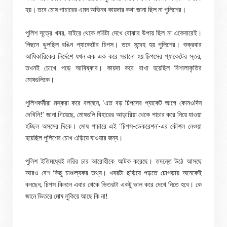
হয়। তবে মোষ পাচারের এমন অভিনব কায়দার কথা জানা ছিল না পুলিশের।
পুলিশ সূত্রে খবর, বাইরে থেকে লরিটা দেখে বোঝার উপায় ছিল না একেবারেই।
পিছনে ঝুলছিল রঙিন প্যাকেটের চিপস। তবে সন্দেহ হয় পুলিশের। শুক্রবার
আধিকারিকের নির্দেশে যখন এক এক করে সরানো হয় চিপসের প্যাকেটের স্তর,
তখনই চোখে পড়ে আবিষ্কার। কায়দা করে রাখা হয়েছিল বিশালাকৃতির
মোষগুলিকে।
পুলিশকর্মীরা মস্করা করে বলছেন, ‘এত বড় চিপসের প্যাকেট আগে কোনওদিন
দেখিনি!’ জানা গিয়েছে, মোষগুলি বিহারের আড়ারিয়া থেকে পাচার করে নিয়ে যাওয়া
হচ্ছিল অসমের দিকে। মোষ পাচারে এই ‘চিপস-ডেকরেশন’-এর কৌশল নেওয়া
হয়েছিল পুলিশের চোখ এড়িয়ে যাওয়ার জন্য।
পুলিশ ইতিমধ্যেই লরির চার আরোহীকে আটক করেছে। তদন্তে উঠে আসছে
আরও বেশ কিছু চাঞ্চল্যকর তথ্য। খবরটা ছড়িয়ে পড়তে চোপড়ায় অনেকেই
বলছেন, চিপস কিনলে এবার থেকে ভিতরটা একটু ভাল করে দেখে নিতে হবে। কে
জানে ভিতরে মোষ লুকিয়ে আছে কি না!