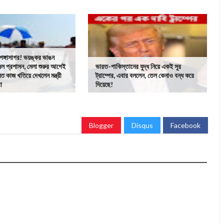
 গঙ্গাসাগর! ভয়ঙ্কর ভাঙন
ধল প্রশাসন, মেলা শুরুর আগেই
ভারত-পাকিস্তানের যুদ্ধ নিয়ে একই সুর
মত কাজ খতিয়ে দেখলেন মন্ত্রী
ট্রাম্পের, এবার বললেন, তেল কেনাও বন্ধ করে
রা
দিয়েছে!
Blogger
Disqus
Facebook