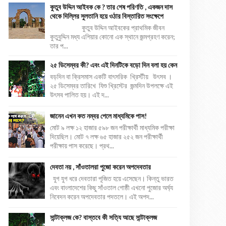
কুতুব উদ্দিন আইবক কে ? তার শেষ পরিণতি , একজন দাস
থেকে দিল্লির সুলতানি হয়ে ওঠার বিস্তারিত সংক্ষেপে
কুতুব উদ্দিন আইবকের প্রাথমিক জীবন
কুতুবুদ্দিন মধ্য এশিয়ার কোনো এক স্থানে জন্মগ্রহণ করেন;
তার প...
২৫ ডিসেম্বর কী? এবং এই দিনটিকে বড়ো দিন বলা হয় কেন
বড়দিন বা ক্রিসমাস একটি বাৎসরিক খ্রিস্টীয় উৎসব ।
২৫ ডিসেম্বর তারিখে যিশু খ্রিস্টের জন্মদিন উপলক্ষে এই
উৎসব পালিত হয়। এই দ...
জানেন এখন কত নম্বর পেলে মাধ্যমিকে পাস!
মোট ৯ লক্ষ ১২ হাজার ৫৯৮ জন পরীক্ষার্থী মাধ্যমিক পরীক্ষা
দিয়েছিল। মোট ৭ লক্ষ ৬৫ হাজার ২৫২ জন পরীক্ষার্থী
পরীক্ষায় পাস করেছে। প্রথ...
দেবতা নয় , সাঁওতালরা পুজো করেন অপদেবতার
যুগ যুগ ধরে দেবতারা পূজিত হয়ে এসেছেন। কিন্তু ভারত
এবং বাংলাদেশের কিছু সাঁওতাল গোষ্ঠী এখনো পুজোর অর্ঘ্য
নিবেদন করেন অপদেবতার পদতলে। এই অপদ...
সান্টাক্লজ কে? বাস্তবে কী সত্যি আছে সান্টাক্লজ