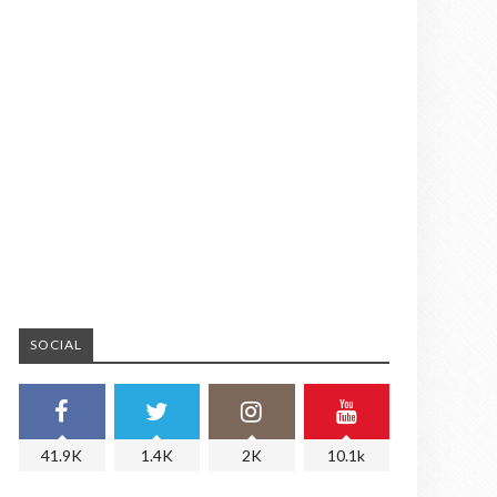
SOCIAL
41.9K
1.4K
2K
10.1k