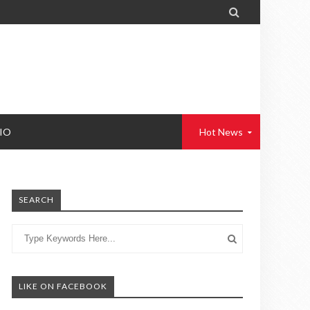

IO
Hot News
SEARCH
LIKE ON FACEBOOK