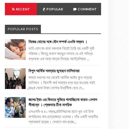
RECENT
POPULAR
COMMENT
POPULAR POSTS
নিজের বোনের সঙ্গে যৌন সম্পর্ক এওকি সম্ভব ।
ভাই-বোন মা-বাবা সকলকে নিয়েই তৈরি হয় একটি সুখী
পরিবার। কিন্তু শুনলে অদ্ভুত লাগবে যে এই পবিত্র
বন্ধনকে এক অন্য মাত্রা দিয়েছে অস্ট্রেলিয়ার ...
বিপুল আর্থিক সমস্যায় ভুগছেন তালিবানরা
ক্ষমতা দখলের পর থেকেই আর্থিক কষ্টের মুখে পড়েছে
তালিবান । বিদেশী অর্থ সাহায্য বন্ধ হয়ে যাওয়ার পরই
ব্য়াঙ্ক থেকে টাকা তোলার উর্ধ্বসীমা বেধে দে...
জলের ট্যাং এর ভিতরে লুকিয়ে পালাচ্ছিলো ভারত-নেপাল
সীমান্তে । গ্ৰেফতার চীনা নাগরিক
এসএসবি-র ৪১ নম্বর ব্য়াটালিয়নের হাতে ধৃত ওই চিনা
নাগরিকের নাম চোয়েজোড়া ওয়েসর। তাঁর একটি ভারতীয়
প্যানকার্ড রয়েছে। সেখানে নাম রয়েছ...