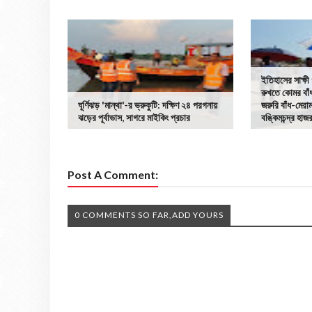
ইতিহাসের সাক্ষী
রুখতে কোমর বাঁ
ঘূর্ণিঝড় 'মান্থা'-র ভ্রুকুটি: দক্ষিণ ২৪ পরগনায়
জরুরি বাঁধ-মেরা
ঝড়ের পূর্বাভাস, সাগরে মাইকিং প্রচার
বঙ্কিমচন্দ্র হাজ
Post A Comment:
0 COMMENTS SO FAR,ADD YOURS