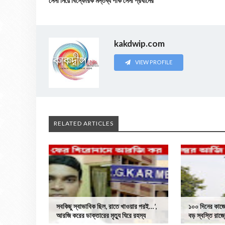
সেনা নিয়ে বিস্ফোরক মন্তব্য পাক সেনা প্রধানের
kakdwip.com
VIEW PROFILE
RELATED ARTICLES
সবকিছু স্বাভাবিক ছিল, রাতে খাওয়ার পরই…’,
১০০ দিনের কাজে 
আরজি করের ডাক্তারের মৃত্যু ঘিরে রহস্য
বড় স্বস্তি রাজ্