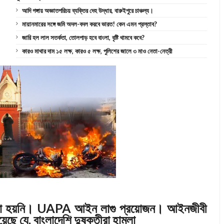
আদি গঙ্গায় অজ্ঞাতপরিচয় ব্যক্তির দেহ উদ্ধার, বারুইপুরে চাঞ্চল্য।
মায়ানমারের সঙ্গে জমি অদল-বদল করবে ভারত! কেন এমন প্রস্তাব?
জারি হল লাল সতর্কতা, তোলপাড় হবে বাংলা, বৃষ্টি থামবে কবে?
কারও মাথার দাম ১৫ লক্ষ, কারও ৫ লক্ষ, পুলিশের জালে ৩ মাও নেতা-নেত্রী
ছাড়া হয়নি। UAPA আইন লাগু প্রয়োজন। আইনজীবী
ছে যে, বাংলাদেশি দুষ্কৃতীরা হামলা