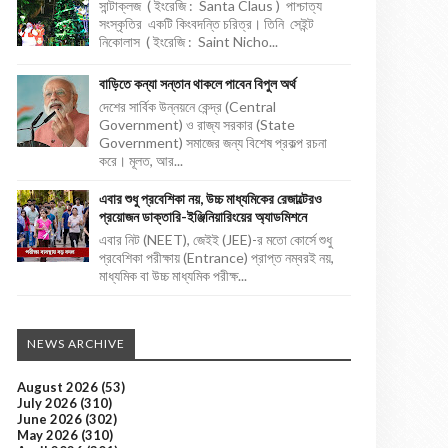
সান্টাক্লজ ( ইংরেজি : Santa Claus ) পাশ্চাত্য
সংস্কৃতির একটি কিংবদন্তি চরিত্র। তিনি সেইন্ট
নিকোলাস ( ইংরেজি : Saint Nicho...
বাড়িতে কন্যা সন্তান থাকলে পাবেন বিপুল অর্থ
দেশের সার্বিক উন্নয়নে কেন্দ্র (Central
Government) ও রাজ্য সরকার (State
Government) সমাজের জন্য বিশেষ প্রকল্প রচনা
করে। মূলত, আর...
এবার শুধু প্রবেশিকা নয়, উচ্চ মাধ্যমিকের রেজাল্টেরও
প্রয়োজন ডাক্তারি-ইঞ্জিনিয়ারিংয়ের অ্যাডমিশনে
এবার নিট (NEET), জেইই (JEE)-র মতো কোর্সে শুধু
প্রবেশিকা পরীক্ষায় (Entrance) প্রাপ্ত নম্বরই নয়,
মাধ্যমিক বা উচ্চ মাধ্যমিক পরীক্ষ...
NEWS ARCHIVE
August 2026
(53)
July 2026
(310)
June 2026
(302)
May 2026
(310)