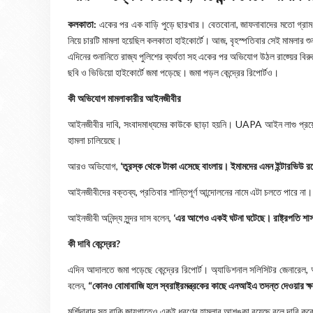
কলকাতা:
একের পর এক বাড়ি পুড়ে ছারখার। বেতবোনা, জাফনাবাদের মতো গ্রাম 
নিয়ে চারটি মামলা হয়েছিল কলকাতা হাইকোর্টে। আজ, বৃহস্পতিবার সেই মামলার শুন
এদিনের শুনানিতে রাজ্য পুলিশের ব্যর্থতা সহ একের পর অভিযোগ উঠল রাজ্য়ের ব
ছবি ও ভিডিয়ো হাইকোর্টে জমা পড়েছে। জমা পড়ল কেন্দ্রের রিপোর্টও।
কী অভিযোগ মামলাকারীর আইনজীবীর
আইনজীবীর দাবি, সংবাদমাধ্যমের কাউকে ছাড়া হয়নি। UAPA আইন লাগু প্রয়ো
হামলা চালিয়েছে।
আরও অভিযোগ,
‘তুরস্ক থেকে টাকা এসেছে বাংলায়। ইমামদের এমন ইন্টারভিউ রয়ে
আইনজীবীদের বক্তব্য, প্রতিবার শান্তিপূর্ণ আন্দোলনের নামে এটা চলতে পারে না
আইনজীবী অনিন্দ্য সুন্দর দাস বলেন,
‘এর আগেও একই ঘটনা ঘটেছে। রাষ্ট্রপতি শা
কী দাবি কেন্দ্রের?
এদিন আদালতে জমা পড়েছে কেন্দ্রের রিপোর্ট। অ্যাডিশনাল সলিসিটর জেনারেল, 
বলেন,
“কোনও বোমাবাজি হলে স্বরাষ্ট্রমন্ত্রকের কাছে এনআইএ তদন্ত দেওয়ার
মুর্শিদাবাদ সহ বাকি জায়গাতেও একই ধরণের হামলার আশঙ্কা রয়েছে বলে দাবি করে ক