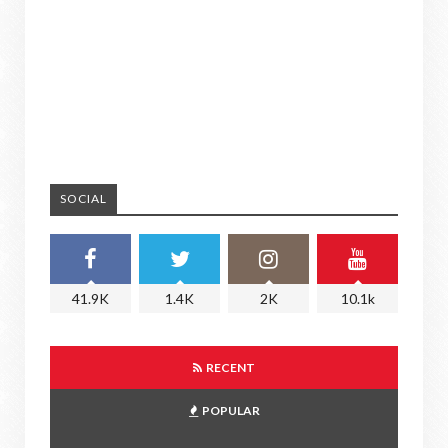
SOCIAL
41.9K
1.4K
2K
10.1k
RECENT
POPULAR