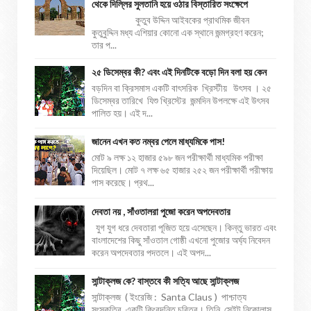
থেকে দিল্লির সুলতানি হয়ে ওঠার বিস্তারিত সংক্ষেপে
কুতুব উদ্দিন আইবকের প্রাথমিক জীবন
কুতুবুদ্দিন মধ্য এশিয়ার কোনো এক স্থানে জন্মগ্রহণ করেন;
তার প...
২৫ ডিসেম্বর কী? এবং এই দিনটিকে বড়ো দিন বলা হয় কেন
বড়দিন বা ক্রিসমাস একটি বাৎসরিক খ্রিস্টীয় উৎসব । ২৫
ডিসেম্বর তারিখে যিশু খ্রিস্টের জন্মদিন উপলক্ষে এই উৎসব
পালিত হয়। এই দ...
জানেন এখন কত নম্বর পেলে মাধ্যমিকে পাস!
মোট ৯ লক্ষ ১২ হাজার ৫৯৮ জন পরীক্ষার্থী মাধ্যমিক পরীক্ষা
দিয়েছিল। মোট ৭ লক্ষ ৬৫ হাজার ২৫২ জন পরীক্ষার্থী পরীক্ষায়
পাস করেছে। প্রথ...
দেবতা নয় , সাঁওতালরা পুজো করেন অপদেবতার
যুগ যুগ ধরে দেবতারা পূজিত হয়ে এসেছেন। কিন্তু ভারত এবং
বাংলাদেশের কিছু সাঁওতাল গোষ্ঠী এখনো পুজোর অর্ঘ্য নিবেদন
করেন অপদেবতার পদতলে। এই অপদ...
সান্টাক্লজ কে? বাস্তবে কী সত্যি আছে সান্টাক্লজ
সান্টাক্লজ ( ইংরেজি : Santa Claus ) পাশ্চাত্য
সংস্কৃতির একটি কিংবদন্তি চরিত্র। তিনি সেইন্ট নিকোলাস