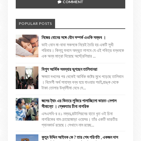
COMMENT
POPULAR POSTS
নিজের বোনের সঙ্গে যৌন সম্পর্ক এওকি সম্ভব ।
ভাই-বোন মা-বাবা সকলকে নিয়েই তৈরি হয় একটি সুখী
পরিবার। কিন্তু শুনলে অদ্ভুত লাগবে যে এই পবিত্র বন্ধনকে
এক অন্য মাত্রা দিয়েছে অস্ট্রেলিয়ার ...
বিপুল আর্থিক সমস্যায় ভুগছেন তালিবানরা
ক্ষমতা দখলের পর থেকেই আর্থিক কষ্টের মুখে পড়েছে তালিবান
। বিদেশী অর্থ সাহায্য বন্ধ হয়ে যাওয়ার পরই ব্য়াঙ্ক থেকে
টাকা তোলার উর্ধ্বসীমা বেধে দে...
জলের ট্যাং এর ভিতরে লুকিয়ে পালাচ্ছিলো ভারত-নেপাল
সীমান্তে । গ্ৰেফতার চীনা নাগরিক
এসএসবি-র ৪১ নম্বর ব্য়াটালিয়নের হাতে ধৃত ওই চিনা
নাগরিকের নাম চোয়েজোড়া ওয়েসর। তাঁর একটি ভারতীয়
প্যানকার্ড রয়েছে। সেখানে নাম রয়েছ...
কুতুব উদ্দিন আইবক কে ? তার শেষ পরিণতি , একজন দাস