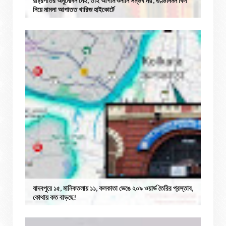
রাষ্ট্রপতির অনুমোদন নেই, তাই আগাম শুনানি সম্ভব নয়’, গুণ্ডাদমন বিল
নিয়ে মামলা আপাতত খারিজ হাইকোর্টে
যাদবপুরে ১৫, মানিকতলায় ১১, কলকাতা ভেঙে ২০৯ ওয়ার্ড তৈরির প্রস্তাব,
কোথায় কত বাড়ছে!