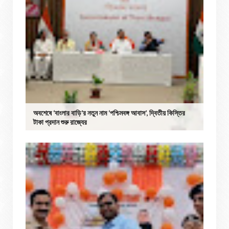
অবশেষে ‘বাংলার বাড়ি’র নতুন নাম ‘পশ্চিমবঙ্গ আবাস’, দ্বিতীয় কিস্তির
টাকা প্রদান শুরু রাজ্যের