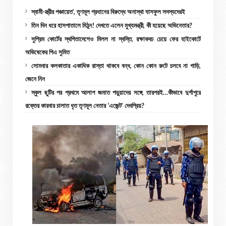
স্বামী-স্ত্রীর পঞ্চায়েত’, তৃণমূল প্রধানের বিরুদ্ধে অনাস্থা ঘাসফুল সদস্যদেরই
তিন দিন ধরে হাসপাতালে মিঠুন! দেখতে এলেন মুখ্যমন্ত্রী, কী হয়েছে অভিনেতার?
সুপ্রিম কোর্টের স্থগিতাদেশেও মিলল না স্বস্তি, রক্ষাকবচ চেয়ে ফের হাইকোর্টে
অভিষেকের পিএ সুমিত
সোমবার কলকাতার একাধিক রাস্তা থাকবে বন্ধ, কোন কোন রুটে চলবে না গাড়ি,
জেনে নিন
স্কুল ছুটির পর প্রথমে আলাপ জমাত পড়ুয়াদের সঙ্গে, তারপরই…কীভাবে দুর্গাপুরে
রক্তের কারবার চালাত ধৃত তৃণমূল নেতার ‘এজেন্ট’ দেবপ্রিয়?