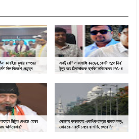
িও কানাইয়া কুমার রাওয়ের
একটু বেশি লাফালাফি করছেন, কেসটা তুলে নিন’,
র্ধনা দিল বিজেপি নেতৃত্ব
টুলুর হয়ে ঠিকাদারকে ‘হুমকি’ অভিষেকের PA-র
সপাতালে মিঠুন! দেখতে এলেন
সোমবার কলকাতার একাধিক রাস্তা থাকবে বন্ধ,
 হয়েছে অভিনেতার?
কোন কোন রুটে চলবে না গাড়ি, জেনে নিন