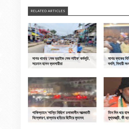
RELATED ARTICLES
সাগর থানায় ‘সেভ ড্রাইভ সেভ লাইফ’ কর্মসূচি,
সাগর ব্লকের বিড
সচেতন হলেন ব্যবসায়ীরা
বদলি, বিদায়ী সংব
পাকিস্তানে ‘শান্তি মিছিল’ চলাকালীন আত্মঘাতী
তিন দিন ধরে হা
বিস্ফোরণ, রাস্তায় ছড়িয়ে ছিটিয়ে মৃতদেহ
মুখ্যমন্ত্রী, কী