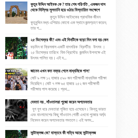
কুতুব উদ্দিন আইবক কে ? তার শেষ পরিণতি , একজন দাস
থেকে দিল্লির সুলতানি হয়ে ওঠার বিস্তারিত সংক্ষেপে
কুতুব উদ্দিন আইবকের প্রাথমিক জীবন
কুতুবুদ্দিন মধ্য এশিয়ার কোনো এক স্থানে জন্মগ্রহণ করেন;
তার প...
২৫ ডিসেম্বর কী? এবং এই দিনটিকে বড়ো দিন বলা হয় কেন
বড়দিন বা ক্রিসমাস একটি বাৎসরিক খ্রিস্টীয় উৎসব ।
২৫ ডিসেম্বর তারিখে যিশু খ্রিস্টের জন্মদিন উপলক্ষে এই
উৎসব পালিত হয়। এই দ...
জানেন এখন কত নম্বর পেলে মাধ্যমিকে পাস!
মোট ৯ লক্ষ ১২ হাজার ৫৯৮ জন পরীক্ষার্থী মাধ্যমিক পরীক্ষা
দিয়েছিল। মোট ৭ লক্ষ ৬৫ হাজার ২৫২ জন পরীক্ষার্থী
পরীক্ষায় পাস করেছে। প্রথ...
দেবতা নয় , সাঁওতালরা পুজো করেন অপদেবতার
যুগ যুগ ধরে দেবতারা পূজিত হয়ে এসেছেন। কিন্তু ভারত
এবং বাংলাদেশের কিছু সাঁওতাল গোষ্ঠী এখনো পুজোর অর্ঘ্য
নিবেদন করেন অপদেবতার পদতলে। এই অপদ...
সান্টাক্লজ কে? বাস্তবে কী সত্যি আছে সান্টাক্লজ