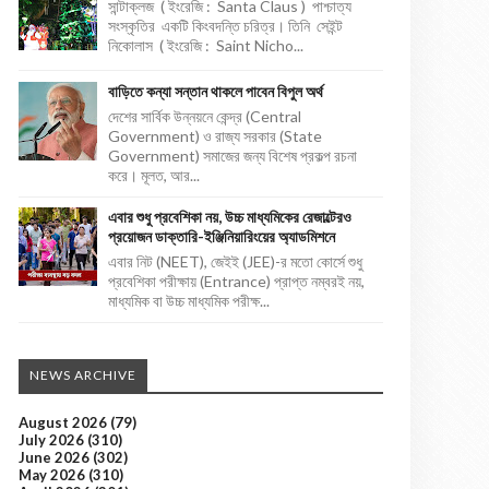
সান্টাক্লজ ( ইংরেজি : Santa Claus ) পাশ্চাত্য
সংস্কৃতির একটি কিংবদন্তি চরিত্র। তিনি সেইন্ট
নিকোলাস ( ইংরেজি : Saint Nicho...
বাড়িতে কন্যা সন্তান থাকলে পাবেন বিপুল অর্থ
দেশের সার্বিক উন্নয়নে কেন্দ্র (Central
Government) ও রাজ্য সরকার (State
Government) সমাজের জন্য বিশেষ প্রকল্প রচনা
করে। মূলত, আর...
এবার শুধু প্রবেশিকা নয়, উচ্চ মাধ্যমিকের রেজাল্টেরও
প্রয়োজন ডাক্তারি-ইঞ্জিনিয়ারিংয়ের অ্যাডমিশনে
এবার নিট (NEET), জেইই (JEE)-র মতো কোর্সে শুধু
প্রবেশিকা পরীক্ষায় (Entrance) প্রাপ্ত নম্বরই নয়,
মাধ্যমিক বা উচ্চ মাধ্যমিক পরীক্ষ...
NEWS ARCHIVE
August 2026
(79)
July 2026
(310)
June 2026
(302)
May 2026
(310)