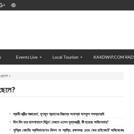
y
Events Live
Local Tourism
KAKDWIP.COM RAD
 ছেলে?
 ছেলে?
স্বামী-স্ত্রীর পঞ্চায়েত’, তৃণমূল প্রধানের বিরুদ্ধে অনাস্থা ঘাসফুল সদস্যদেরই
তিন দিন ধরে হাসপাতালে মিঠুন! দেখতে এলেন মুখ্যমন্ত্রী, কী হয়েছে অভিনেতার?
সুপ্রিম কোর্টের স্থগিতাদেশেও মিলল না স্বস্তি, রক্ষাকবচ চেয়ে ফের হাইকোর্টে অভিষেকের