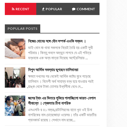
RECENT
POPULAR
COMMENT
POPULAR POSTS
নিজের বোনের সঙ্গে যৌন সম্পর্ক এওকি সম্ভব ।
ভাই-বোন মা-বাবা সকলকে নিয়েই তৈরি হয় একটি সুখী
পরিবার। কিন্তু শুনলে অদ্ভুত লাগবে যে এই পবিত্র
বন্ধনকে এক অন্য মাত্রা দিয়েছে অস্ট্রেলিয়ার ...
বিপুল আর্থিক সমস্যায় ভুগছেন তালিবানরা
ক্ষমতা দখলের পর থেকেই আর্থিক কষ্টের মুখে পড়েছে
তালিবান । বিদেশী অর্থ সাহায্য বন্ধ হয়ে যাওয়ার পরই
ব্য়াঙ্ক থেকে টাকা তোলার উর্ধ্বসীমা বেধে দে...
জলের ট্যাং এর ভিতরে লুকিয়ে পালাচ্ছিলো ভারত-নেপাল
সীমান্তে । গ্ৰেফতার চীনা নাগরিক
এসএসবি-র ৪১ নম্বর ব্য়াটালিয়নের হাতে ধৃত ওই চিনা
নাগরিকের নাম চোয়েজোড়া ওয়েসর। তাঁর একটি ভারতীয়
প্যানকার্ড রয়েছে। সেখানে নাম রয়েছ...