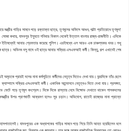
 মন্ত্রীর গাড়ির সামনে পড়ে রক্তাক্ত ছাত্র, তৃণমূলের অফিসে আগুন, পাল্টা প্রতিরোধে তৃণমূল!
ে। সোজা কথায়, যাদবপুর ইস্যুতে শনিবার বিকাল থেকেই উত্তাল বাংলার রাজ্য-রাজনীতি। এদিকে
রকে ইতিমধ্যেই আবার গ্রেফতার করেছে পুলিশ। এরইমধ্যে এল আরও এক চাঞ্চল্যকর খবর। শুধু
এক ছাত্র। অভিনব বসু নামে ওই ছাত্র আবার সক্রিয় এসএফআই কর্মী। কিন্তু, গল্প এখানেই শেষ
 অমৃতকে প্রায়ই দলের নানা কর্মসূচিতে কর্মীদের নেতৃত্ব দিতেও দেখা যায়। অন্য়দিকে তাঁর ছেলে
। ক্যাম্পাসে সক্রিয় এসএফআই কর্মী। একাধিক আন্দোলনে নেতৃত্বও দিতে দেখা যায়। প্রসঙ্গত,
ক্ষোভে ফেটে পড়ে তৃণমূল কংগ্রেস। দিকে দিকে রাস্তায় নেমে বিক্ষোভ দেখাতে থাকেন শাসকদলের
মন্ত্রীর উপর প্রাণঘাতী আক্রমণ হলেও সুর চড়ান। অভিযোগ, রাতেই রাজ্যের নানা প্রান্তে
ন হাসপাতালেই। যাদবপুরের এক অধ্যাপকের গাড়ির সামনে পড়ে গিয়ে তিনি আহত হয়েছিলেন বলে
াবার রাজনৈতিক মত, বিশ্বাস এক জায়গায়। তার সঙ্গে আমার রাজনৈতিক বিশ্বাসের তো কোনও