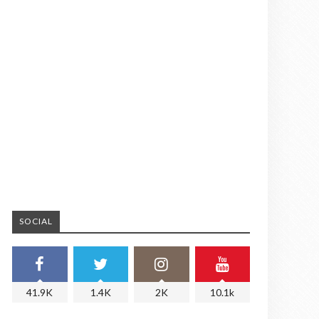
SOCIAL
41.9K
1.4K
2K
10.1k