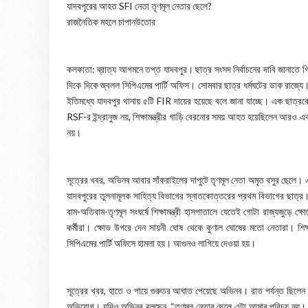
যাদবপুরের আহত SFI নেতা তৃণমূল নেতার ছেলে?
রাজনৈতিক মহলে চাপানউতোর
কলকাতা: ব্রাত্য আগমনে তপ্ত যাদবপুর। ছাত্র সংসদ নির্বাচনের দাবি জানাতে গিয়ে
দিকে দিকে জ্বলল সিপিএমের পার্টি অফিস। সোমবার ছাত্র ধর্মঘটের ডাক রাজ্য
ইতিমধ্যে যাদবপুর থানায় ৫টি FIR দায়ের হয়েছে বলে জানা যাচ্ছে। এক ছাত্
RSF-র ইন্দ্রানুজ নয়, শিক্ষামন্ত্রীর গাড়ি বেরনোর সময় আহত হয়েছিলেন আরও 
নয়।
সূত্রের খবর, অভিনব আবার সাঁকরাইলের দাপুটে তৃণমূল নেতা অমৃত বসুর ছেলে। এই
যাদবপুরের তুলনামূলক সাহিত্য বিভাগের স্নাতকোত্তরের প্রথম বিভাগের ছাত্র
বাম-অতিবাম-তৃণমূল সংঘর্ষে শিক্ষামন্ত্রী হাসপাতালে যেতেই গোটা রাজ্যজুড়ে 
কর্মীরা। ক্ষোভ উগরে দেন সায়নী ঘোষ থেকে কুণাল ঘোষের মতো নেতারা। শিক্ষ
সিপিএমের পার্টি অফিসে হামলা হয়। আগুনও লাগিয়ে দেওয়া হয়।
সূত্রের খবর, হাতে ও পায়ে গুরুতর আঘাত পেয়েছে অভিনব। রাত পর্যন্ত ছিলে
অভিযোগ। যদিও অভিনব বলছেন, “তৃণমূল নেতার ছেলে এটা আমার পরিচয় নয়। ব