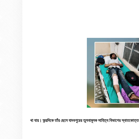
খা যায়। অন্য়দিকে তাঁর ছেলে যাদবপুরের তুলনামূলক সাহিত্য বিভাগের স্নাতকো