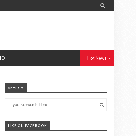

IO
Hot News
SEARCH
LIKE ON FACEBOOK