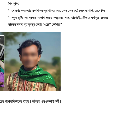
পিএ সুমিত
সোমবার কলকাতার একাধিক রাস্তা থাকবে বন্ধ, কোন কোন রুটে চলবে না গাড়ি, জেনে নিন
স্কুল ছুটির পর প্রথমে আলাপ জমাত পড়ুয়াদের সঙ্গে, তারপরই…কীভাবে দুর্গাপুরে রক্তের
কারবার চালাত ধৃত তৃণমূল নেতার ‘এজেন্ট’ দেবপ্রিয়?
ত্তরের প্রথম বিভাগের ছাত্র। সক্রিয় এসএফআই কর্মী।