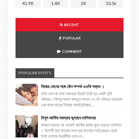
41.9K
1.4K
2K
10.1k
RECENT
POPULAR
COMMENT
POPULAR POSTS
নিজের বোনের সঙ্গে যৌন সম্পর্ক এওকি সম্ভব ।
ভাই-বোন মা-বাবা সকলকে নিয়েই তৈরি হয় একটি সুখী
পরিবার। কিন্তু শুনলে অদ্ভুত লাগবে যে এই পবিত্র বন্ধনকে
এক অন্য মাত্রা দিয়েছে অস্ট্রেলিয়ার ...
বিপুল আর্থিক সমস্যায় ভুগছেন তালিবানরা
ক্ষমতা দখলের পর থেকেই আর্থিক কষ্টের মুখে পড়েছে তালিবান
। বিদেশী অর্থ সাহায্য বন্ধ হয়ে যাওয়ার পরই ব্য়াঙ্ক থেকে
টাকা তোলার উর্ধ্বসীমা বেধে দে...