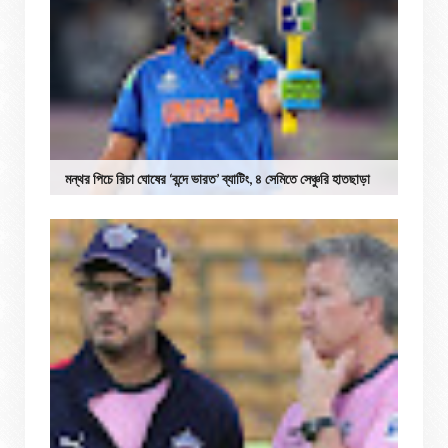
মন্থর পিচে রিচা ঘোষের ‘বন্দে ভারত’ ব্যাটিং, ৪ সেমিতে সেঞ্চুরি হাতছাড়া