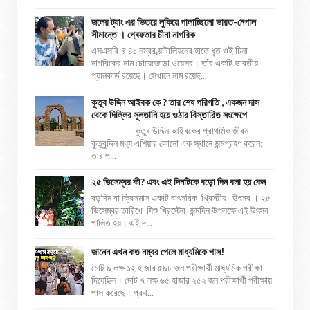
জলের ট্যাং এর ভিতরে লুকিয়ে পালাচ্ছিলো ভারত-নেপাল
সীমান্তে । গ্ৰেফতার চীনা নাগরিক
এসএসবি-র ৪১ নম্বর ব্য়াটালিয়নের হাতে ধৃত ওই চিনা
নাগরিকের নাম চোয়েজোড়া ওয়েসর। তাঁর একটি ভারতীয়
প্যানকার্ড রয়েছে। সেখানে নাম রয়েছ...
কুতুব উদ্দিন আইবক কে ? তার শেষ পরিণতি , একজন দাস
থেকে দিল্লির সুলতানি হয়ে ওঠার বিস্তারিত সংক্ষেপে
কুতুব উদ্দিন আইবকের প্রাথমিক জীবন
কুতুবুদ্দিন মধ্য এশিয়ার কোনো এক স্থানে জন্মগ্রহণ করেন;
তার প...
২৫ ডিসেম্বর কী? এবং এই দিনটিকে বড়ো দিন বলা হয় কেন
বড়দিন বা ক্রিসমাস একটি বাৎসরিক খ্রিস্টীয় উৎসব । ২৫
ডিসেম্বর তারিখে যিশু খ্রিস্টের জন্মদিন উপলক্ষে এই উৎসব
পালিত হয়। এই দ...
জানেন এখন কত নম্বর পেলে মাধ্যমিকে পাস!
মোট ৯ লক্ষ ১২ হাজার ৫৯৮ জন পরীক্ষার্থী মাধ্যমিক পরীক্ষা
দিয়েছিল। মোট ৭ লক্ষ ৬৫ হাজার ২৫২ জন পরীক্ষার্থী পরীক্ষায়
পাস করেছে। প্রথ...