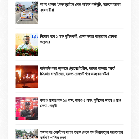
সাগর থানায় ‘সেভ ড্রাইভ সেভ লাইফ’ কর্মসূচি, সচেতন হলেন
ব্যবসায়ীরা
নিয়োগ হবে ১ লক্ষ পুলিশকর্মী, রেশন ভাতা বাড়ানোর ঘোষণা
শুভেন্দুর
দাউদাউ করে জ্বলছে ট্রেনের ইঞ্জিন, পরপর কামরা! আর্ত
চিৎকার যাত্রীদের, ব্যস্ত রেলস্টেশনে ভয়ঙ্কর ঘটনা
কারও মাথার দাম ১৫ লক্ষ, কারও ৫ লক্ষ, পুলিশের জালে ৩ মাও
নেতা-নেত্রী
গঙ্গাসাগর কোস্টাল থানার তরফ থেকে পথ নিরাপত্তা সচেতনতা
কর্মসূচি পালিত হলো।