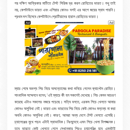
পর দক্ষিণ আফ্রিকার মাটিতে টেস্ট সিরিজ ড্র করল রোহিতের ভারত। শুধু তাই
নয়, কেপটাউনে ভারত এবং এশিয়ার কোনও দলই এর আগে জয়ের স্বাদ পায়নি।
প্রথম দল হিসেবে কেপটাউনে প্রোটিয়াদের হারাল রোহিতের ভারত।
ম্যাচ শেষে অবশ্য পিচ নিয়ে অসন্তোষের কথা শুনিয়ে গেলেন ক্যাপ্টেন রোহিত।
সাংবাদিক সম্মেলনে বলেন, ‘এই ম্যাচে কী হল সকলেই দেখেছে। পিচ কেমন আচরণ
করেছে এটাও সকলের নজরে পড়েছে। সত্যি বলতে, এরকম পিচে খেলতে আমার
কোনও অসুবিধা নেই। ভারত এবং ভারতের পিচ নিয়ে কেউ কোনও মন্তব্য না করা
অবধি কোনও অসুবিধা নেই। কারণ, আমরা অন্য দেশে টেস্ট খেলতে এসেছি।
চ্যালেঞ্জের মুখে পড়ব এটাই স্বাভাবিক। নিঃসন্দেহে এমন পিচে খেলা বিপজ্জনক।
তবে ভারতে কেউ খেলতে গেলে সেখানকার পিচও চ্যালেঞ্জিং হবে এমনটাই