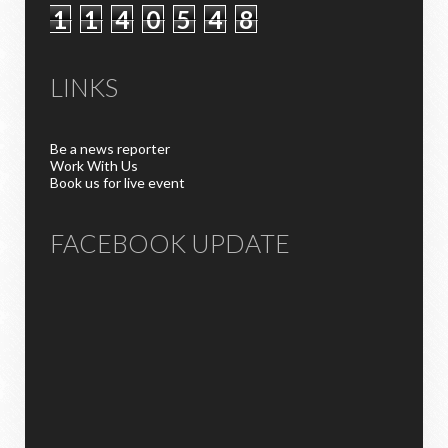
1
1
4
0
5
4
8
LINKS
Be a news reporter
Work With Us
Book us for live event
FACEBOOK UPDATE