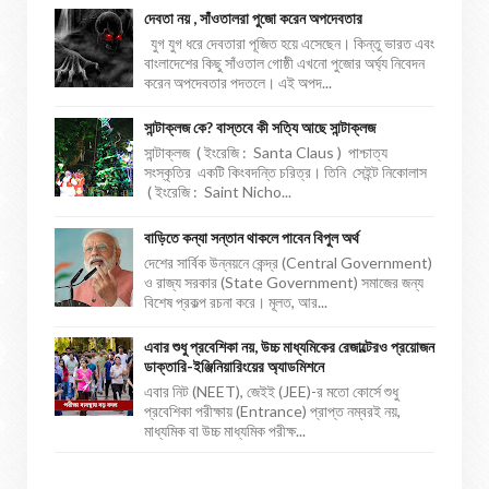
দেবতা নয় , সাঁওতালরা পুজো করেন অপদেবতার
যুগ যুগ ধরে দেবতারা পূজিত হয়ে এসেছেন। কিন্তু ভারত এবং
বাংলাদেশের কিছু সাঁওতাল গোষ্ঠী এখনো পুজোর অর্ঘ্য নিবেদন
করেন অপদেবতার পদতলে। এই অপদ...
সান্টাক্লজ কে? বাস্তবে কী সত্যি আছে সান্টাক্লজ
সান্টাক্লজ ( ইংরেজি : Santa Claus ) পাশ্চাত্য
সংস্কৃতির একটি কিংবদন্তি চরিত্র। তিনি সেইন্ট নিকোলাস
( ইংরেজি : Saint Nicho...
বাড়িতে কন্যা সন্তান থাকলে পাবেন বিপুল অর্থ
দেশের সার্বিক উন্নয়নে কেন্দ্র (Central Government)
ও রাজ্য সরকার (State Government) সমাজের জন্য
বিশেষ প্রকল্প রচনা করে। মূলত, আর...
এবার শুধু প্রবেশিকা নয়, উচ্চ মাধ্যমিকের রেজাল্টেরও প্রয়োজন
ডাক্তারি-ইঞ্জিনিয়ারিংয়ের অ্যাডমিশনে
এবার নিট (NEET), জেইই (JEE)-র মতো কোর্সে শুধু
প্রবেশিকা পরীক্ষায় (Entrance) প্রাপ্ত নম্বরই নয়,
মাধ্যমিক বা উচ্চ মাধ্যমিক পরীক্ষ...