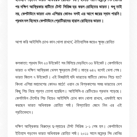
পর দক্ষিণ আফ্রিকার মাটিতে টেস্ট সিরিজ ড্র করল রোহিতের ভারত। শুধু তাই
নয়, কেপটাউনে ভারত এবং এশিয়ার কোনও দলই এর আগে জয়ের স্বাদ পায়নি।
প্রথম দল হিসেবে কেপটাউনে প্রোটিয়াদের হারাল রোহিতের ভারত।
আশা করি আইসিসি চোখ-কান খোলা রাখবে', ঐতিহাসিক জয়েও ক্ষুব্ধ রোহিত
কলকাতা: প্রথম দিন ২৩ উইকেট! সব মিলিয়ে দেড়দিনে ৩৩ উইকেট। কেপটাউনে
ভারত ও দক্ষিণ আফ্রিকা খেলল ক্ষুদ্রতম টেস্ট। মাত্র ৬৪২ বলেই খেলা শেষ।
ভারত জিতল ৭ উইকেটে। এই বিষয়টাই যদি ভারতের মাটিতে কোনও পিচে হত?
কিংবা এশিয়া মহাদেশের কোনও মাঠে! ওয়ান ডে বিশ্বকাপের সময় ভারতের বেশ
কিছু পিচ নিয়ে প্রশ্ন তোলা হয়েছিল। আইসিসি-র রেটিংয়েও প্রভাব পড়েছে।
কেপটাউন টেস্টের পিচ নিয়েও আইসিসি চোখ কান খোলা রাখবে, এমনটাই মনে
করছেন ভারত অধিনায়ক রোহিত শর্মা। বিস্তারিত জেনে নিন এর এই
প্রতিবেদনে।
দক্ষিণ আফ্রিকার বিরুদ্ধে দু-ম্যাচের টেস্ট সিরিজ ১-১ শেষ হল। কেপটাউনে
ইতিহাস গড়লেন ভারত অধিনায়ক রোহিত শর্মা। ২০১১ সালে মহেন্দ্র সিং ধোনির