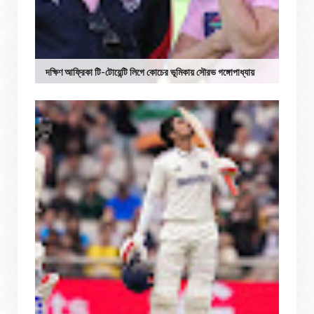
দক্ষিণ আফ্রিকা টি-টোয়েন্টি লিগে কোচের ভূমিকায় সৌরভ গঙ্গোপাধ্যায়