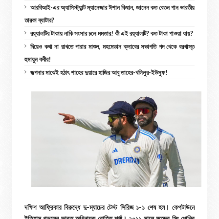
আরবিআই-এর অ্যাসিস্ট্যান্ট ম্যানেজার ঈশান কিষান, জানেন কত বেতন পান ভারতীয়
তারকা ব্যাটার?
রয়্যালটির টাকায় নাকি সংসার চলে মমতার! কী এই রয়্যালটি? কত টাকা পাওয়া যায়?
দিয়েও কথা না রাখতে পারার মাশুল, মহমেডান ক্লাবের সভাপতি পদ থেকে বরখাস্ত
হুমায়ুন কবীর!
জল্পনার মাঝেই হঠাৎ শাহের দুয়ারে হাজির আবু তাহের-খলিলুর-ইউসুফ!
দক্ষিণ আফ্রিকার বিরুদ্ধে দু-ম্যাচের টেস্ট সিরিজ ১-১ শেষ হল। কেপটাউনে
ইতিহাস গড়লেন ভারত অধিনায়ক রোহিত শর্মা। ২০১১ সালে মহেন্দ্র সিং ধোনির