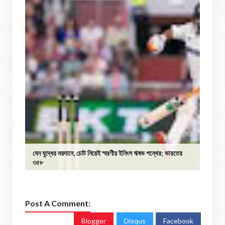
যেন যুদ্ধের ময়দানে, চোট নিয়েই স্মরণীয় ইনিংস ঋষভ পন্থের; ভারতের
৩৫৮
Post A Comment:
Blogger
Disqus
Facebook