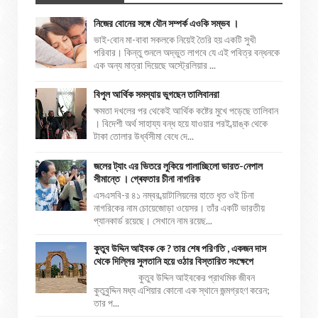
নিজের বোনের সঙ্গে যৌন সম্পর্ক এওকি সম্ভব ।
ভাই-বোন মা-বাবা সকলকে নিয়েই তৈরি হয় একটি সুখী
পরিবার। কিন্তু শুনলে অদ্ভুত লাগবে যে এই পবিত্র বন্ধনকে
এক অন্য মাত্রা দিয়েছে অস্ট্রেলিয়ার ...
বিপুল আর্থিক সমস্যায় ভুগছেন তালিবানরা
ক্ষমতা দখলের পর থেকেই আর্থিক কষ্টের মুখে পড়েছে তালিবান
। বিদেশী অর্থ সাহায্য বন্ধ হয়ে যাওয়ার পরই ব্য়াঙ্ক থেকে
টাকা তোলার উর্ধ্বসীমা বেধে দে...
জলের ট্যাং এর ভিতরে লুকিয়ে পালাচ্ছিলো ভারত-নেপাল
সীমান্তে । গ্ৰেফতার চীনা নাগরিক
এসএসবি-র ৪১ নম্বর ব্য়াটালিয়নের হাতে ধৃত ওই চিনা
নাগরিকের নাম চোয়েজোড়া ওয়েসর। তাঁর একটি ভারতীয়
প্যানকার্ড রয়েছে। সেখানে নাম রয়েছ...
কুতুব উদ্দিন আইবক কে ? তার শেষ পরিণতি , একজন দাস
থেকে দিল্লির সুলতানি হয়ে ওঠার বিস্তারিত সংক্ষেপে
কুতুব উদ্দিন আইবকের প্রাথমিক জীবন
কুতুবুদ্দিন মধ্য এশিয়ার কোনো এক স্থানে জন্মগ্রহণ করেন;
তার প...