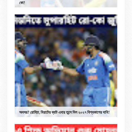
কো!
অবসর? রোহিত, বিরাটের ব্যাট এবার তুলে দিল ২০২৭ বিশ্বকাপের দাবি!