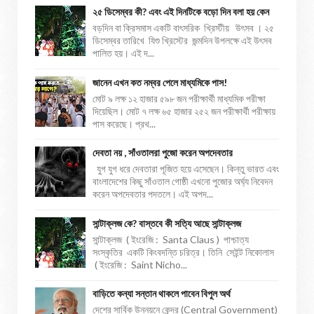
২৫ ডিসেম্বর কী? এবং এই দিনটিকে বড়ো দিন বলা হয় কেন
বড়দিন বা ক্রিসমাস একটি বাৎসরিক খ্রিস্টীয় উৎসব । ২৫
ডিসেম্বর তারিখে যিশু খ্রিস্টের জন্মদিন উপলক্ষে এই উৎসব
পালিত হয়। এই দ...
জানেন এখন কত নম্বর পেলে মাধ্যমিকে পাস!
মোট ৯ লক্ষ ১২ হাজার ৫৯৮ জন পরীক্ষার্থী মাধ্যমিক পরীক্ষা
দিয়েছিল। মোট ৭ লক্ষ ৬৫ হাজার ২৫২ জন পরীক্ষার্থী পরীক্ষায়
পাস করেছে। প্রথ...
দেবতা নয় , সাঁওতালরা পুজো করেন অপদেবতার
যুগ যুগ ধরে দেবতারা পূজিত হয়ে এসেছেন। কিন্তু ভারত এবং
বাংলাদেশের কিছু সাঁওতাল গোষ্ঠী এখনো পুজোর অর্ঘ্য নিবেদন
করেন অপদেবতার পদতলে। এই অপদ...
সান্টাক্লজ কে? বাস্তবে কী সত্যি আছে সান্টাক্লজ
সান্টাক্লজ ( ইংরেজি : Santa Claus ) পাশ্চাত্য
সংস্কৃতির একটি কিংবদন্তি চরিত্র। তিনি সেইন্ট নিকোলাস
( ইংরেজি : Saint Nicho...
বাড়িতে কন্যা সন্তান থাকলে পাবেন বিপুল অর্থ
দেশের সার্বিক উন্নয়নে কেন্দ্র (Central Government)