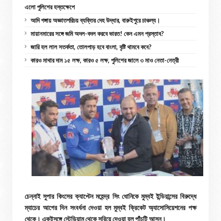
এলো পুলিশের হস্তক্ষেপে
আদি গঙ্গায় অজ্ঞাতপরিচয় ব্যক্তির দেহ উদ্ধার, বারুইপুরে চাঞ্চল্য।
মায়ানমারের সঙ্গে জমি অদল-বদল করবে ভারত! কেন এমন প্রস্তাব?
জারি হল লাল সতর্কতা, তোলপাড় হবে বাংলা, বৃষ্টি থামবে কবে?
কারও মাথার দাম ১৫ লক্ষ, কারও ৫ লক্ষ, পুলিশের জালে ৩ মাও নেতা-নেত্রী
চেন্নাই সুপার কিংসের ক্যাপ্টেন মহেন্দ্র সিং ধোনিকে মুম্বই ইন্ডিয়ান্সের বিরুদ্ধে
ম্যাচের আগের দিন সংবর্ধনা দেওয়া হল মুম্বই ক্রিকেট অ্যাসোসিয়েশনের পক্ষ
থেকে। একইসঙ্গে স্টেডিয়াম থেকে সরিয়ে দেওয়া হল পাঁচটি আসন।