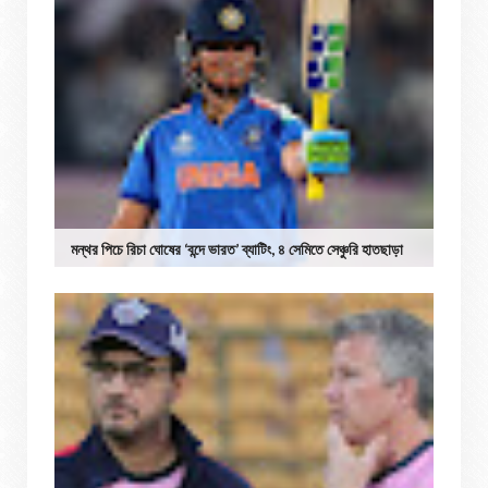
মন্থর পিচে রিচা ঘোষের ‘বন্দে ভারত’ ব্যাটিং, ৪ সেমিতে সেঞ্চুরি হাতছাড়া