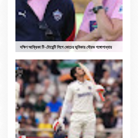
দক্ষিণ আফ্রিকা টি-টোয়েন্টি লিগে কোচের ভূমিকায় সৌরভ গঙ্গোপাধ্যায়