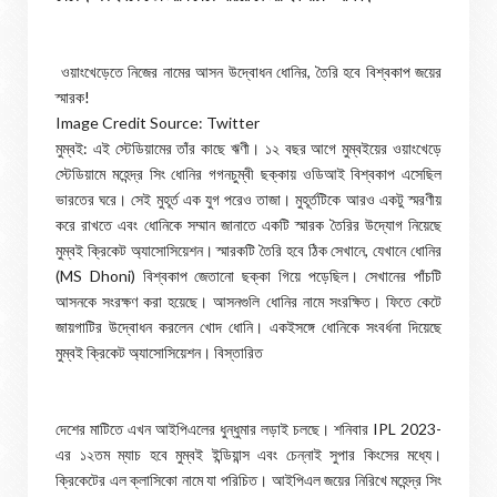
ওয়াংখেড়েতে নিজের নামের আসন উদ্বোধন ধোনির, তৈরি হবে বিশ্বকাপ জয়ের
স্মারক!
Image Credit Source: Twitter
মুম্বই: এই স্টেডিয়ামের তাঁর কাছে ঋণী। ১২ বছর আগে মুম্বইয়ের ওয়াংখেড়ে
স্টেডিয়ামে মহেন্দ্র সিং ধোনির গগনচুম্বী ছক্কায় ওডিআই বিশ্বকাপ এসেছিল
ভারতের ঘরে। সেই মুহূর্ত এক যুগ পরেও তাজা। মুহূর্তটিকে আরও একটু স্মরণীয়
করে রাখতে এবং ধোনিকে সম্মান জানাতে একটি স্মারক তৈরির উদ্যোগ নিয়েছে
মুম্বই ক্রিকেট অ্যাসোসিয়েশন। স্মারকটি তৈরি হবে ঠিক সেখানে, যেখানে ধোনির
(MS Dhoni) বিশ্বকাপ জেতানো ছক্কা গিয়ে পড়েছিল। সেখানের পাঁচটি
আসনকে সংরক্ষণ করা হয়েছে। আসনগুলি ধোনির নামে সংরক্ষিত। ফিতে কেটে
জায়গাটির উদ্বোধন করলেন খোদ ধোনি। একইসঙ্গে ধোনিকে সংবর্ধনা দিয়েছে
মুম্বই ক্রিকেট অ্যাসোসিয়েশন। বিস্তারিত
দেশের মাটিতে এখন আইপিএলের ধুন্ধুমার লড়াই চলছে। শনিবার IPL 2023-
এর ১২তম ম্যাচ হবে মুম্বই ইন্ডিয়ান্স এবং চেন্নাই সুপার কিংসের মধ্যে।
ক্রিকেটের এল ক্লাসিকো নামে যা পরিচিত। আইপিএল জয়ের নিরিখে মহেন্দ্র সিং