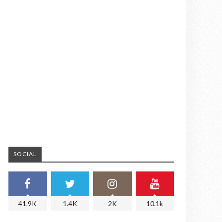
SOCIAL
41.9K
1.4K
2K
10.1k