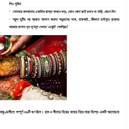
পিএ সুমিত
সোমবার কলকাতার একাধিক রাস্তা থাকবে বন্ধ, কোন কোন রুটে চলবে না গাড়ি, জেনে নিন
স্কুল ছুটির পর প্রথমে আলাপ জমাত পড়ুয়াদের সঙ্গে, তারপরই…কীভাবে দুর্গাপুরে রক্তের
কারবার চালাত ধৃত তৃণমূল নেতার ‘এজেন্ট’ দেবপ্রিয়?
মকুণ্ডলীতে সম্পূর্ণ ৩৬টি গুণ ছিল। রাম ও সীতার বিয়ের খাবার নিয়ে সারা বিশ্বে একটি আলোচনা