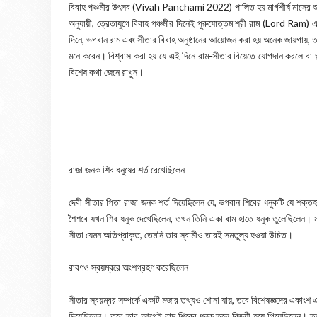
বিবাহ পঞ্চমীর উৎসব (Vivah Panchami 2022) পালিত হয় মার্গশীর্ষ মাসের শুক
অনুযায়ী, ত্রেতাযুগে বিবাহ পঞ্চমীর দিনেই পুরুষোত্তম শ্রী রাম (Lord Ram) এ
দিনে, ভগবান রাম এবং সীতার বিবাহ অনুষ্ঠানের আয়োজন করা হয় অনেক জায়গায়,
মনে করেন। বিশ্বাস করা হয় যে এই দিনে রাম-সীতার বিয়েতে যোগদান করলে বা গল্
বিশেষ কথা জেনে রাখুন।
রাজা জনক শিব ধনুষের শর্ত রেখেছিলেন
দেবী সীতার পিতা রাজা জনক শর্ত দিয়েছিলেন যে, ভগবান শিবের ধনুকটি যে শক্তহ
শৈশবে যখন শিব ধনুক দেখেছিলেন, তখন তিনি একা বাম হাতে ধনুক তুলেছিলেন। 
সীতা যেমন অতিপ্রাকৃত, তেমনি তার স্বামীও তারই সমতুল্য হওয়া উচিত।
রাবণও স্বয়ম্বরে অংশগ্রহণ করেছিলেন
সীতার স্বয়ম্বর সম্পর্কে একটি মজার তথ্যও শোনা যায়, তবে বিশেষজ্ঞদের একাংশ 
দিয়েছিলেন। তবে তার আগেই রাম শিবের ধনুক তুলে বিজয়ী হয়ে গিয়েছিলেন। তথ্