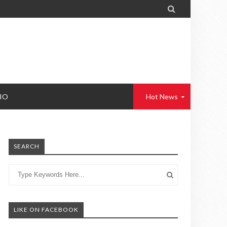

IO
Hot News
SEARCH
LIKE ON FACEBOOK