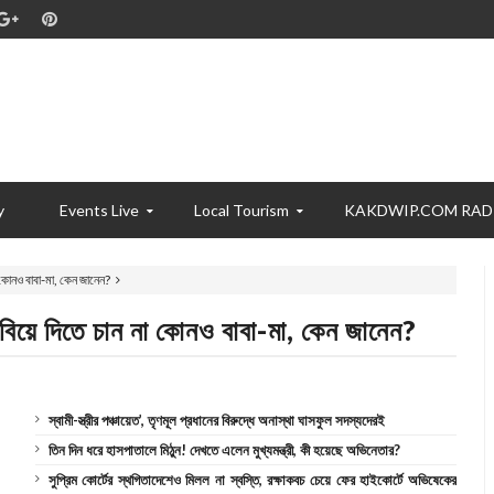
y
Events Live
Local Tourism
KAKDWIP.COM RAD
 কোনও বাবা-মা, কেন জানেন?
 বিয়ে দিতে চান না কোনও বাবা-মা, কেন জানেন?
স্বামী-স্ত্রীর পঞ্চায়েত’, তৃণমূল প্রধানের বিরুদ্ধে অনাস্থা ঘাসফুল সদস্যদেরই
তিন দিন ধরে হাসপাতালে মিঠুন! দেখতে এলেন মুখ্যমন্ত্রী, কী হয়েছে অভিনেতার?
সুপ্রিম কোর্টের স্থগিতাদেশেও মিলল না স্বস্তি, রক্ষাকবচ চেয়ে ফের হাইকোর্টে অভিষেকের