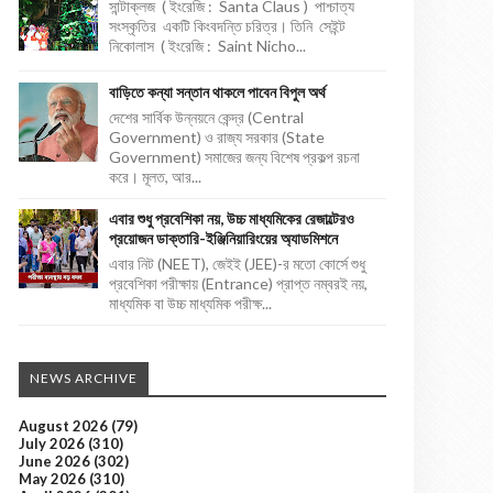
সান্টাক্লজ ( ইংরেজি : Santa Claus ) পাশ্চাত্য
সংস্কৃতির একটি কিংবদন্তি চরিত্র। তিনি সেইন্ট
নিকোলাস ( ইংরেজি : Saint Nicho...
বাড়িতে কন্যা সন্তান থাকলে পাবেন বিপুল অর্থ
দেশের সার্বিক উন্নয়নে কেন্দ্র (Central
Government) ও রাজ্য সরকার (State
Government) সমাজের জন্য বিশেষ প্রকল্প রচনা
করে। মূলত, আর...
এবার শুধু প্রবেশিকা নয়, উচ্চ মাধ্যমিকের রেজাল্টেরও
প্রয়োজন ডাক্তারি-ইঞ্জিনিয়ারিংয়ের অ্যাডমিশনে
এবার নিট (NEET), জেইই (JEE)-র মতো কোর্সে শুধু
প্রবেশিকা পরীক্ষায় (Entrance) প্রাপ্ত নম্বরই নয়,
মাধ্যমিক বা উচ্চ মাধ্যমিক পরীক্ষ...
NEWS ARCHIVE
August 2026
(79)
July 2026
(310)
June 2026
(302)
May 2026
(310)