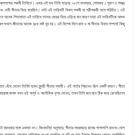
্লপক্ষের পঞ্চমী তিথিতে। এবার এই শুভ তিথি পড়েছে ২৮শে নভেম্বর, সোমবার। পুরাণ ও শাস্ত্র
বং দেবী সীতার বিয়ে হয়েছিল। তাই এই তারিখটি বিবাহ পঞ্চমী বা শ্রীপঞ্চমী নামে পরিচিত। এই
 তবে অনেক পিতামাতা এই তারিখে তাদের মেয়ের বিয়ে এড়িয়ে যান কারণ তারা এই তারিখটিকে অশুভ
প শুনলে জীবনের অনেক দুঃখ-কষ্ট দূর হয়। এই বিশেষ দিনে রাম ও মা সীতার বিবাহ সম্পর্কে কিছু
াতে বেঁধে দেবেন তিনিই হবেন সুন্দরী সীতার স্বামী। এই শর্তের পিছনেও ছিল একটি কারণ। সীতা
মহারাজ জনক যখন এই অপূর্ব ও অলৌকিক দৃশ্য দেখেন, তখন তিনি মনে মনে ঠিক করে রেখেছিলেন
এই ব্যাখ্যার সঙ্গে একমত নন। কিংবদন্তি অনুসারে, সীতার স্বয়ম্বরে রামের পাশাপাশি রাবণও যোগ
য অনুসারে, রাবণকে অভিশাপ দেওয়া হয়েছিল যে যদি সে তার ইচ্ছার বিরুদ্ধে কোনও অপরিচিত