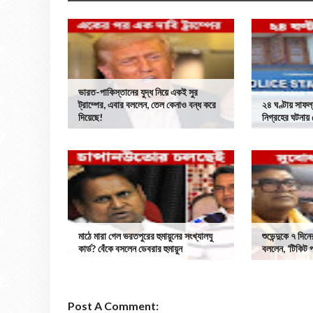
ভারত-পাকিস্তানের যুদ্ধ নিয়ে একই সুর
ট্রাম্পের, এবার বললেন, তেল কেনাও বন্ধ করে
২৪ ঘণ্টায় সাফল্
দিয়েছে!
নিগ্রহের ঘটনায়
মাঠে মারা গেল ভরতপুরের হুমায়ুনের সংখ্যালঘু
শুভেন্দুকে ৭ দিনে
কার্ড? বেঁকে বসলেন ডেবরার হুমায়ুন
বললেন, ‘টিকিট 
Post A Comment: