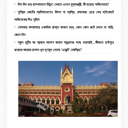
তিন দিন ধরে হাসপাতালে মিঠুন! দেখতে এলেন মুখ্যমন্ত্রী, কী হয়েছে অভিনেতার?
সুপ্রিম কোর্টের স্থগিতাদেশেও মিলল না স্বস্তি, রক্ষাকবচ চেয়ে ফের হাইকোর্টে
অভিষেকের পিএ সুমিত
সোমবার কলকাতার একাধিক রাস্তা থাকবে বন্ধ, কোন কোন রুটে চলবে না গাড়ি,
জেনে নিন
স্কুল ছুটির পর প্রথমে আলাপ জমাত পড়ুয়াদের সঙ্গে, তারপরই…কীভাবে দুর্গাপুরে
রক্তের কারবার চালাত ধৃত তৃণমূল নেতার ‘এজেন্ট’ দেবপ্রিয়?