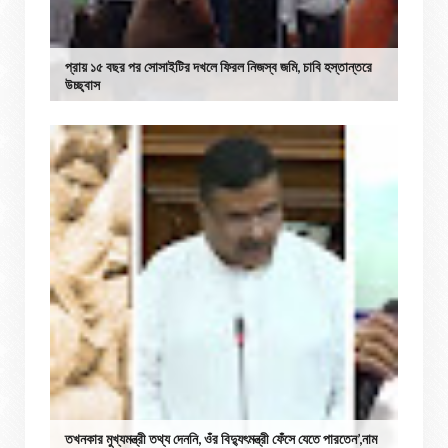
প্রায় ১৫ বছর পর সোসাইটির দখলে ফিরল নিজস্ব জমি, চাবি হস্তান্তরে
উচ্ছ্বাস
তখনকার মুখ্যমন্ত্রী তথ্য দেননি, ওঁর বিদ্যুৎমন্ত্রী ফেঁসে যেতে পারতেন’,নাম