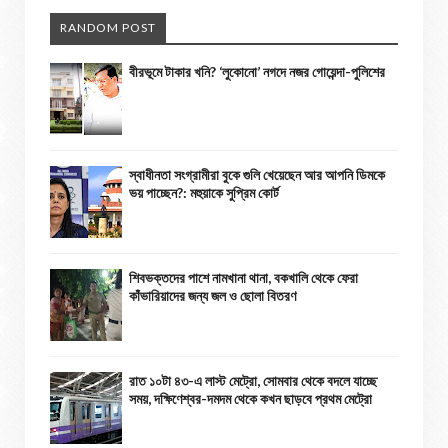
RANDOM POST
বীরভূমে টাকার খনি? ‘লুকোনো’ নগদে নজর গোয়েন্দা-পুলিশের
স্বাধীনতা সংগ্রামীরা বুকে গুলি খেয়েছেন আর আপনি ডিমকে
ভয় পাচ্ছেন?: মহুয়াকে সুপ্রিম কোর্ট
শিবভক্তদের পাশে নামখানা থানা, বকখালি থেকে ফেরা
কাঁভারিয়াদের জন্য জল ও ছোলা বিতরণ
রাত ১০টা ৪৩-এ লাস্ট মেট্রো, সোমবার থেকে বদলে যাচ্ছে
সময়, দক্ষিণেশ্বর-দমদম থেকে কখন ছাড়বে প্রথম মেট্রো