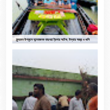
সুন্দরবন উপকূলে সন্দেহজনক মাছধরা ট্রলার আটক, উদ্ধার অস্ত্র ও গুলি