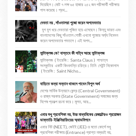
দিয়েছিল। মোট ৭ লক্ষ ৬৫ হাজার ২৫২ জন পরীক্ষার্থী পরীক্ষায়
পাস করেছে। প্রথ...
দেবতা নয় , সাঁওতালরা পুজো করেন অপদেবতার
যুগ যুগ ধরে দেবতারা পূজিত হয়ে এসেছেন। কিন্তু ভারত এবং
বাংলাদেশের কিছু সাঁওতাল গোষ্ঠী এখনো পুজোর অর্ঘ্য নিবেদন
করেন অপদেবতার পদতলে। এই অপদ...
সান্টাক্লজ কে? বাস্তবে কী সত্যি আছে সান্টাক্লজ
সান্টাক্লজ ( ইংরেজি : Santa Claus ) পাশ্চাত্য
সংস্কৃতির একটি কিংবদন্তি চরিত্র। তিনি সেইন্ট নিকোলাস
( ইংরেজি : Saint Nicho...
বাড়িতে কন্যা সন্তান থাকলে পাবেন বিপুল অর্থ
দেশের সার্বিক উন্নয়নে কেন্দ্র (Central Government)
ও রাজ্য সরকার (State Government) সমাজের জন্য
বিশেষ প্রকল্প রচনা করে। মূলত, আর...
এবার শুধু প্রবেশিকা নয়, উচ্চ মাধ্যমিকের রেজাল্টেরও প্রয়োজন
ডাক্তারি-ইঞ্জিনিয়ারিংয়ের অ্যাডমিশনে
এবার নিট (NEET), জেইই (JEE)-র মতো কোর্সে শুধু
প্রবেশিকা পরীক্ষায় (Entrance) প্রাপ্ত নম্বরই নয়,