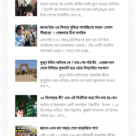
ক্ষমতা দখলের পর থেকেই আর্থিক কষ্টের মুখে পড়েছে তালিবান
। বিদেশী অর্থ সাহায্য বন্ধ হয়ে যাওয়ার পরই ব্য়াঙ্ক থেকে
টাকা তোলার উর্ধ্বসীমা বেধে দে...
জলের ট্যাং এর ভিতরে লুকিয়ে পালাচ্ছিলো ভারত-নেপাল
সীমান্তে । গ্ৰেফতার চীনা নাগরিক
এসএসবি-র ৪১ নম্বর ব্য়াটালিয়নের হাতে ধৃত ওই চিনা
নাগরিকের নাম চোয়েজোড়া ওয়েসর। তাঁর একটি ভারতীয়
প্যানকার্ড রয়েছে। সেখানে নাম রয়েছ...
কুতুব উদ্দিন আইবক কে ? তার শেষ পরিণতি , একজন দাস
থেকে দিল্লির সুলতানি হয়ে ওঠার বিস্তারিত সংক্ষেপে
কুতুব উদ্দিন আইবকের প্রাথমিক জীবন
কুতুবুদ্দিন মধ্য এশিয়ার কোনো এক স্থানে জন্মগ্রহণ করেন;
তার প...
২৫ ডিসেম্বর কী? এবং এই দিনটিকে বড়ো দিন বলা হয় কেন
বড়দিন বা ক্রিসমাস একটি বাৎসরিক খ্রিস্টীয় উৎসব । ২৫
ডিসেম্বর তারিখে যিশু খ্রিস্টের জন্মদিন উপলক্ষে এই উৎসব
পালিত হয়। এই দ...
জানেন এখন কত নম্বর পেলে মাধ্যমিকে পাস!
মোট ৯ লক্ষ ১২ হাজার ৫৯৮ জন পরীক্ষার্থী মাধ্যমিক পরীক্ষা