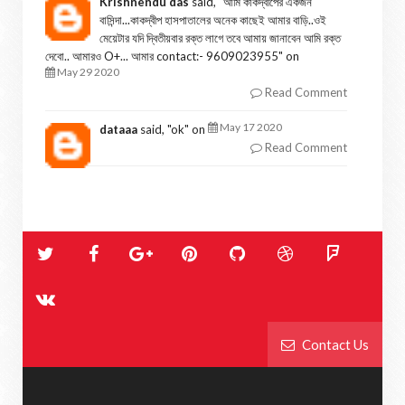
Krishnendu das
said, "
আমি কাকদ্বীপের একজন
বাসিন্দা...কাকদ্বীপ হাসপাতালের অনেক কাছেই আমার বাড়ি..ওই
মেয়েটার যদি দ্বিতীয়বার রক্ত লাগে তবে আমায় জানাবেন আমি রক্ত
দেবো.. আমারও O+... আমার contact:- 9609023955
" on
May 29 2020
Read Comment
May 17 2020
dataaa
said, "
ok
" on
Read Comment
Contact Us