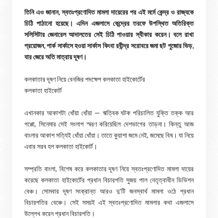
তিনি এও জানান, স্বতঃপ্রণোদিত মামলা দায়েরের পর এই মর্মে কেন্দ্র ও রাজ্যকে
চিঠি পাঠানো হয়েছে। এদিন এজলাসে কেন্দ্রের তরফে উপস্থিত অতিরিক্ত
সলিসিটার জেনারেল আদালতের সেই চিঠি পাওয়ার স্বীকার করেন। বলে রাখা
প্রয়োজন, পার্ক সার্কাসে হওয়া সার্কাস কিংবা রবীন্দ্র সরোবরে জমা ছট পুজোর ভিড়,
যার জেরে অতি মাত্রায় দূষণ।
কলকাতার দূষণ নিয়ে বেনজির পদক্ষেপ কলকাতা হাইকোর্টের
কলকাতা হাইকোর্ট
এখানকার আকাশটা ধোঁয়া ধোঁয়া — ঋত্বিক ঘটক পরিচালিত যুক্তি তক্ক আর
গপ্পো, সিনেমার সেই সংলাপ স্মরণ করিয়েছিল দেশভাগের তাড়না। কিন্তু আজ
বাংলার আকাশ সত্যিই ধোঁয়া ধোঁয়া। তাতে কুয়াশা জমে নেই, জমেছে বিষ। যা নিয়ে
এবার সরব হল কলকাতা হাইকোর্ট।
সম্প্রতি বাংলা, বিশেষ করে কলকাতার দূষণ নিয়ে স্বতঃপ্রণোদিত মামলা দায়ের
করেছে কলকাতা হাইকোর্টের প্রধান বিচারপতি সুজয় পাল নেতৃত্বাধীন ডিভিশন
বেঞ্চ। সোমবার দূষণ সংক্রান্ত আরও দু’টি জনস্বার্থ মামলা ওঠে প্রধান
বিচারপতির বেঞ্চে। সেই সময়ই এই স্বতঃপ্রণোদিত মামলার কথা এজলাসে
উল্লেখ করেন প্রধান বিচারপতি।