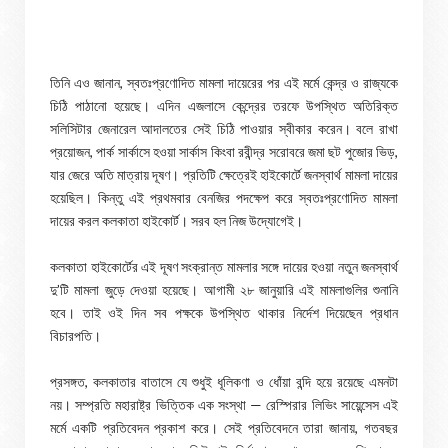
তিনি এও জানান, স্বতঃপ্রণোদিত মামলা দায়েরের পর এই মর্মে কেন্দ্র ও রাজ্যকে
চিঠি পাঠানো হয়েছে। এদিন এজলাসে কেন্দ্রের তরফে উপস্থিত অতিরিক্ত
সলিসিটার জেনারেল আদালতের সেই চিঠি পাওয়ার স্বীকার করেন। বলে রাখা
প্রয়োজন, পার্ক সার্কাসে হওয়া সার্কাস কিংবা রবীন্দ্র সরোবরে জমা ছট পুজোর ভিড়,
যার জেরে অতি মাত্রায় দূষণ। প্রতিটি ক্ষেত্রেই হাইকোর্টে জনস্বার্থ মামলা দায়ের
হয়েছিল। কিন্তু এই প্রথমবার বেনজির পদক্ষেপ করে স্বতঃপ্রণোদিত মামলা
দায়ের করল কলকাতা হাইকোর্ট। সরব হল নিজ উদ্যোগেই।
কলকাতা হাইকোর্টের এই দূষণ সংক্রান্ত মামলার সঙ্গে দায়ের হওয়া নতুন জনস্বার্থ
দু’টি মামলা জুড়ে দেওয়া হয়েছে। আগামী ২৮ জানুয়ারি এই মামলাগুলির শুনানি
হবে। তাই ওই দিন সব পক্ষকে উপস্থিত থাকার নির্দেশ দিয়েছেন প্রধান
বিচারপতি।
প্রসঙ্গত, কলকাতার বাতাসে যে শুধুই ধূলিকণা ও ধোঁয়া বন্দি হয়ে রয়েছে এমনটা
নয়। সম্প্রতি মহারাষ্ট্র ভিত্তিক এক সংস্থা — রেস্পিরার লিভিং সায়েন্সেস এই
মর্মে একটি প্রতিবেদন প্রকাশ করে। সেই প্রতিবেদনে তারা জানায়, গতবছর