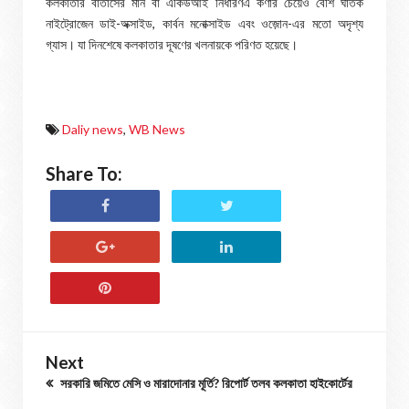
কলকাতার বাতাসের মান বা একিউআই নির্ধারণএ কণার চেয়েও বেশি ঘাতক
নাইট্রোজেন ডাই-অক্সাইড, কার্বন মনোক্সাইড এবং ওজ়োন-এর মতো অদৃশ্য
গ্যাস। যা দিনশেষে কলকাতার দূষণের খলনায়কে পরিণত হয়েছে।
Daliy news
,
WB News
Share To:
Next
সরকারি জমিতে মেসি ও মারাদোনার মূর্তি? রিপোর্ট তলব কলকাতা হাইকোর্টের