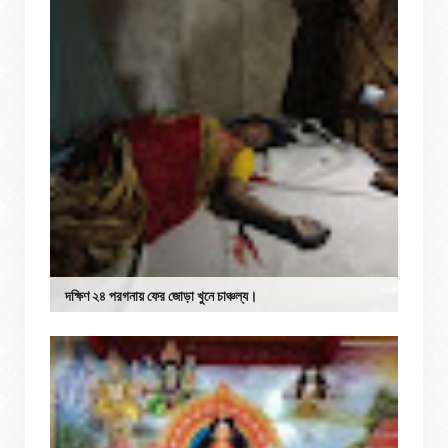
দক্ষিণ ২৪ পরগনায় ফের জোড়া খুনে চাঞ্চল্য।