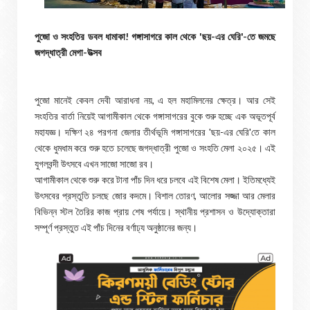
পুজো ও সংহতির ডবল ধামাকা! গঙ্গাসাগরে কাল থেকে 'ছয়-এর ঘেরি'-তে জমছে
জগদ্ধাত্রী মেগা-উত্সব
পুজো মানেই কেবল দেবী আরাধনা নয়, এ হল মহামিলনের ক্ষেত্র। আর সেই
সংহতির বার্তা নিয়েই আগামীকাল থেকে গঙ্গাসাগরের বুকে শুরু হচ্ছে এক অভূতপূর্ব
মহাযজ্ঞ। দক্ষিণ ২৪ পরগনা জেলার তীর্থভূমি গঙ্গাসাগরের 'ছয়-এর ঘেরি'তে কাল
থেকে ধুমধাম করে শুরু হতে চলেছে জগদ্ধাত্রী পুজো ও সংহতি মেলা ২০২৫। এই
যুগলবন্দী উৎসবে এখন সাজো সাজো রব।
আগামীকাল থেকে শুরু করে টানা পাঁচ দিন ধরে চলবে এই বিশেষ মেলা। ইতিমধ্যেই
উৎসবের প্রস্তুতি চলছে জোর কদমে। বিশাল তোরণ, আলোর সজ্জা আর মেলার
বিভিন্ন স্টল তৈরির কাজ প্রায় শেষ পর্যায়ে। স্থানীয় প্রশাসন ও উদ্যোক্তারা
সম্পূর্ণ প্রস্তুত এই পাঁচ দিনের বর্ণাঢ্য অনুষ্ঠানের জন্য।