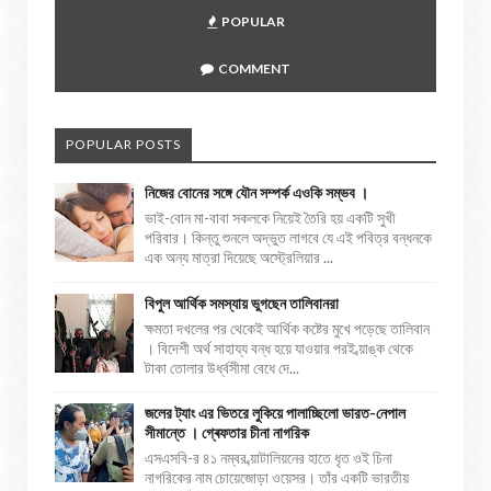
POPULAR
COMMENT
POPULAR POSTS
নিজের বোনের সঙ্গে যৌন সম্পর্ক এওকি সম্ভব ।
ভাই-বোন মা-বাবা সকলকে নিয়েই তৈরি হয় একটি সুখী
পরিবার। কিন্তু শুনলে অদ্ভুত লাগবে যে এই পবিত্র বন্ধনকে
এক অন্য মাত্রা দিয়েছে অস্ট্রেলিয়ার ...
বিপুল আর্থিক সমস্যায় ভুগছেন তালিবানরা
ক্ষমতা দখলের পর থেকেই আর্থিক কষ্টের মুখে পড়েছে তালিবান
। বিদেশী অর্থ সাহায্য বন্ধ হয়ে যাওয়ার পরই ব্য়াঙ্ক থেকে
টাকা তোলার উর্ধ্বসীমা বেধে দে...
জলের ট্যাং এর ভিতরে লুকিয়ে পালাচ্ছিলো ভারত-নেপাল
সীমান্তে । গ্ৰেফতার চীনা নাগরিক
এসএসবি-র ৪১ নম্বর ব্য়াটালিয়নের হাতে ধৃত ওই চিনা
নাগরিকের নাম চোয়েজোড়া ওয়েসর। তাঁর একটি ভারতীয়