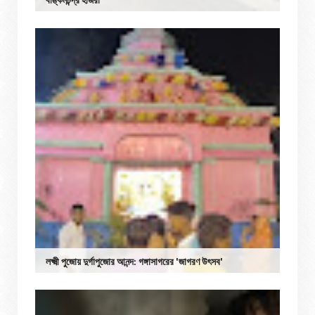
লক্ষ্মী পুজোয় দুর্গাপুজোর আনন্দ: গঙ্গাসাগরের 'জাগরণ উৎসব'