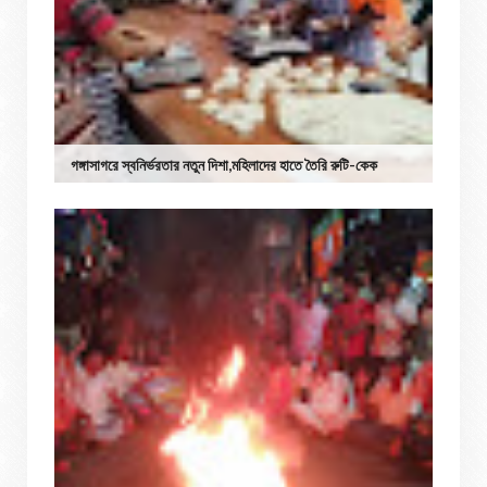
গঙ্গাসাগরে স্বনির্ভরতার নতুন দিশা,মহিলাদের হাতে তৈরি রুটি-কেক