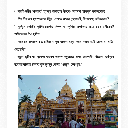
স্বামী-স্ত্রীর পঞ্চায়েত’, তৃণমূল প্রধানের বিরুদ্ধে অনাস্থা ঘাসফুল সদস্যদেরই
তিন দিন ধরে হাসপাতালে মিঠুন! দেখতে এলেন মুখ্যমন্ত্রী, কী হয়েছে অভিনেতার?
সুপ্রিম কোর্টের স্থগিতাদেশেও মিলল না স্বস্তি, রক্ষাকবচ চেয়ে ফের হাইকোর্টে
অভিষেকের পিএ সুমিত
সোমবার কলকাতার একাধিক রাস্তা থাকবে বন্ধ, কোন কোন রুটে চলবে না গাড়ি,
জেনে নিন
স্কুল ছুটির পর প্রথমে আলাপ জমাত পড়ুয়াদের সঙ্গে, তারপরই…কীভাবে দুর্গাপুরে
রক্তের কারবার চালাত ধৃত তৃণমূল নেতার ‘এজেন্ট’ দেবপ্রিয়?