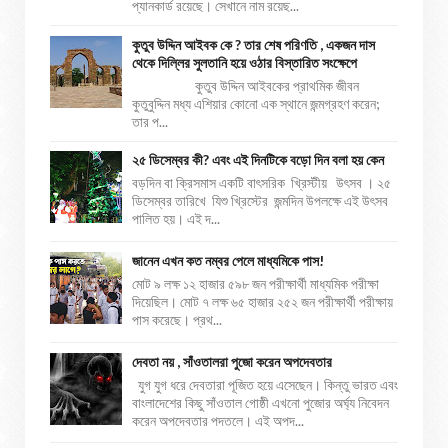
প্যানকার্ড রয়েছে। সেখানে নাম রয়েছ...
কুতুব উদ্দিন আইবক কে ? তার শেষ পরিণতি , একজন দাস
থেকে দিল্লির সুলতানি হয়ে ওঠার বিস্তারিত সংক্ষেপে
কুতুব উদ্দিন আইবকের প্রাথমিক জীবন
কুতুবুদ্দিন মধ্য এশিয়ার কোনো এক স্থানে জন্মগ্রহণ করেন;
তার প...
২৫ ডিসেম্বর কী? এবং এই দিনটিকে বড়ো দিন বলা হয় কেন
বড়দিন বা ক্রিসমাস একটি বাৎসরিক খ্রিস্টীয় উৎসব । ২৫
ডিসেম্বর তারিখে যিশু খ্রিস্টের জন্মদিন উপলক্ষে এই উৎসব
পালিত হয়। এই দ...
জানেন এখন কত নম্বর পেলে মাধ্যমিকে পাস!
মোট ৯ লক্ষ ১২ হাজার ৫৯৮ জন পরীক্ষার্থী মাধ্যমিক পরীক্ষা
দিয়েছিল। মোট ৭ লক্ষ ৬৫ হাজার ২৫২ জন পরীক্ষার্থী পরীক্ষায়
পাস করেছে। প্রথ...
দেবতা নয় , সাঁওতালরা পুজো করেন অপদেবতার
যুগ যুগ ধরে দেবতারা পূজিত হয়ে এসেছেন। কিন্তু ভারত এবং
বাংলাদেশের কিছু সাঁওতাল গোষ্ঠী এখনো পুজোর অর্ঘ্য নিবেদন
করেন অপদেবতার পদতলে। এই অপদ...