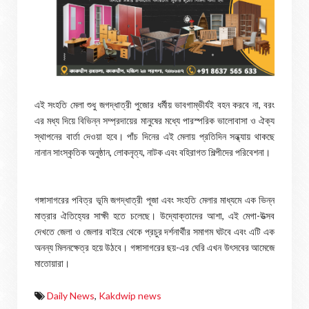
এই সংহতি মেলা শুধু জগদ্ধাত্রী পুজোর ধর্মীয় ভাবগাম্ভীর্যই বহন করবে না, বরং
এর মধ্য দিয়ে বিভিন্ন সম্প্রদায়ের মানুষের মধ্যে পারস্পরিক ভালোবাসা ও ঐক্য
স্থাপনের বার্তা দেওয়া হবে। পাঁচ দিনের এই মেলায় প্রতিদিন সন্ধ্যায় থাকছে
নানান সাংস্কৃতিক অনুষ্ঠান, লোকনৃত্য, নাটক এবং বহিরাগত শিল্পীদের পরিবেশনা।
গঙ্গাসাগরের পবিত্র ভূমি জগদ্ধাত্রী পূজা এবং সংহতি মেলার মাধ্যমে এক ভিন্ন
মাত্রার ঐতিহ্যের সাক্ষী হতে চলেছে। উদ্যোক্তাদের আশা, এই মেগা-উত্সব
দেখতে জেলা ও জেলার বাইরে থেকে প্রচুর দর্শনার্থীর সমাগম ঘটবে এবং এটি এক
অনন্য মিলনক্ষেত্র হয়ে উঠবে। গঙ্গাসাগরের ছয়-এর ঘেরি এখন উৎসবের আমেজে
মাতোয়ারা।
Daily News
,
Kakdwip news