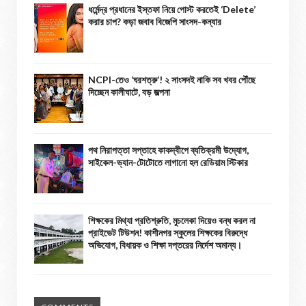
ধর্মেন্দ্র প্রধানের ইস্তফা নিয়ে পোস্ট করতেই ‘Delete’
করার চাপ? কড়া জবাব বিজেপি সাংসদ-কন্যার
NCPI-তেও ‘ঘরশত্রু’! ২ সাংসদই নাকি সব খবর পৌঁছে
দিচ্ছেন কালীঘাটে, বড় জল্পনা
পথ নিরাপত্তা সপ্তাহে কাকদ্বীপে ব্যতিক্রমী উদ্যোগ,
সাইকেল-ভ্যান-টোটোতে লাগানো হল রেডিয়াম স্টিকার
শিক্ষকের মিথ্যা প্রতিশ্রুতি, মুচলেকা দিয়েও বন্ধ করল না
প্রাইভেট টিউশন! কাশীনগর স্কুলের শিক্ষকের বিরুদ্ধে
অভিযোগ, বিধায়ক ও শিক্ষা দপ্তরের নির্দেশ অমান্য।