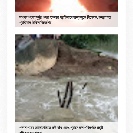
সাংসদ খগেন মুর্মুর ওপর হামলার প্রতিবাদে রাজ্যজুড়ে বিক্ষোভ, রুদ্রনগরে
প্রতিবাদ মিছিল বিজেপির
গঙ্গাসাগরের মহিষামারিতে নদী বাঁধ ভেঙে গ্রামে জল,পরিদর্শনে মন্ত্রী
বঙ্কিমচন্দ্র হাজরা