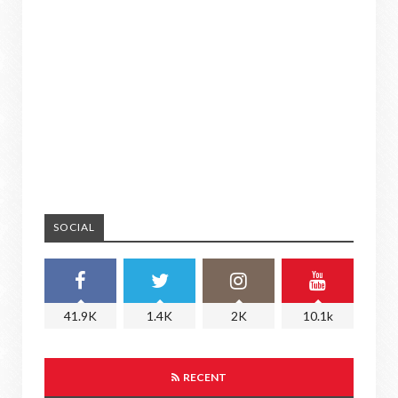
SOCIAL
41.9K
1.4K
2K
10.1k
RECENT