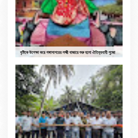
বৃষ্টিকে উপেক্ষা করে গঙ্গাসাগরের লক্ষ্মী বাজারে শুরু হলো ঐতিহ্যবাহী পুজো