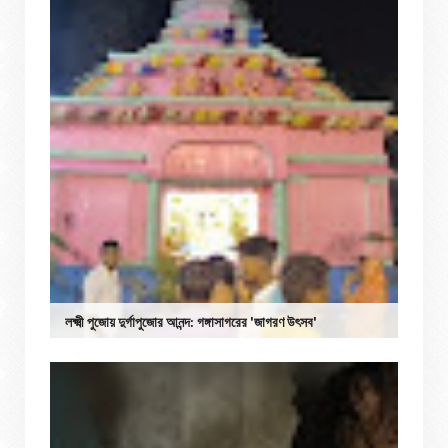
লক্ষ্মী পুজোয় দুর্গাপুজোর আনন্দ: গঙ্গাসাগরের 'জাগরণ উৎসব'