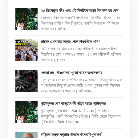
২৫ ডিসেম্বর কী? এবং এই দিনটিকে বড়ো দিন বলা হয় কেন
বড়দিন বা ক্রিসমাস একটি বাৎসরিক খ্রিস্টীয় উৎসব । ২৫
ডিসেম্বর তারিখে যিশু খ্রিস্টের জন্মদিন উপলক্ষে এই উৎসব
পালিত হয়। এই দ...
জানেন এখন কত নম্বর পেলে মাধ্যমিকে পাস!
মোট ৯ লক্ষ ১২ হাজার ৫৯৮ জন পরীক্ষার্থী মাধ্যমিক পরীক্ষা
দিয়েছিল। মোট ৭ লক্ষ ৬৫ হাজার ২৫২ জন পরীক্ষার্থী পরীক্ষায়
পাস করেছে। প্রথ...
দেবতা নয় , সাঁওতালরা পুজো করেন অপদেবতার
যুগ যুগ ধরে দেবতারা পূজিত হয়ে এসেছেন। কিন্তু ভারত এবং
বাংলাদেশের কিছু সাঁওতাল গোষ্ঠী এখনো পুজোর অর্ঘ্য নিবেদন
করেন অপদেবতার পদতলে। এই অপদ...
সান্টাক্লজ কে? বাস্তবে কী সত্যি আছে সান্টাক্লজ
সান্টাক্লজ ( ইংরেজি : Santa Claus ) পাশ্চাত্য
সংস্কৃতির একটি কিংবদন্তি চরিত্র। তিনি সেইন্ট নিকোলাস
( ইংরেজি : Saint Nicho...
বাড়িতে কন্যা সন্তান থাকলে পাবেন বিপুল অর্থ