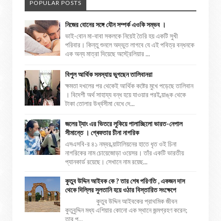
POPULAR POSTS
নিজের বোনের সঙ্গে যৌন সম্পর্ক এওকি সম্ভব ।
ভাই-বোন মা-বাবা সকলকে নিয়েই তৈরি হয় একটি সুখী
পরিবার। কিন্তু শুনলে অদ্ভুত লাগবে যে এই পবিত্র বন্ধনকে
এক অন্য মাত্রা দিয়েছে অস্ট্রেলিয়ার ...
বিপুল আর্থিক সমস্যায় ভুগছেন তালিবানরা
ক্ষমতা দখলের পর থেকেই আর্থিক কষ্টের মুখে পড়েছে তালিবান
। বিদেশী অর্থ সাহায্য বন্ধ হয়ে যাওয়ার পরই ব্য়াঙ্ক থেকে
টাকা তোলার উর্ধ্বসীমা বেধে দে...
জলের ট্যাং এর ভিতরে লুকিয়ে পালাচ্ছিলো ভারত-নেপাল
সীমান্তে । গ্ৰেফতার চীনা নাগরিক
এসএসবি-র ৪১ নম্বর ব্য়াটালিয়নের হাতে ধৃত ওই চিনা
নাগরিকের নাম চোয়েজোড়া ওয়েসর। তাঁর একটি ভারতীয়
প্যানকার্ড রয়েছে। সেখানে নাম রয়েছ...
কুতুব উদ্দিন আইবক কে ? তার শেষ পরিণতি , একজন দাস
থেকে দিল্লির সুলতানি হয়ে ওঠার বিস্তারিত সংক্ষেপে
কুতুব উদ্দিন আইবকের প্রাথমিক জীবন
কুতুবুদ্দিন মধ্য এশিয়ার কোনো এক স্থানে জন্মগ্রহণ করেন;
তার প...