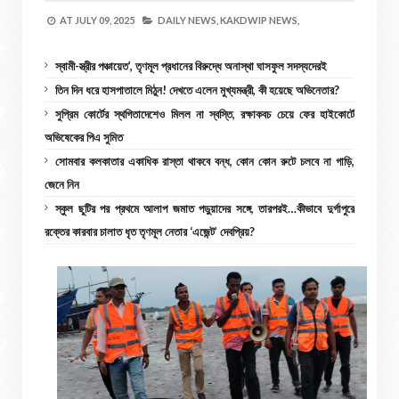
AT
JULY 09, 2025
DAILY NEWS,
KAKDWIP NEWS,
স্বামী-স্ত্রীর পঞ্চায়েত’, তৃণমূল প্রধানের বিরুদ্ধে অনাস্থা ঘাসফুল সদস্যদেরই
তিন দিন ধরে হাসপাতালে মিঠুন! দেখতে এলেন মুখ্যমন্ত্রী, কী হয়েছে অভিনেতার?
সুপ্রিম কোর্টের স্থগিতাদেশেও মিলল না স্বস্তি, রক্ষাকবচ চেয়ে ফের হাইকোর্টে
অভিষেকের পিএ সুমিত
সোমবার কলকাতার একাধিক রাস্তা থাকবে বন্ধ, কোন কোন রুটে চলবে না গাড়ি,
জেনে নিন
স্কুল ছুটির পর প্রথমে আলাপ জমাত পড়ুয়াদের সঙ্গে, তারপরই…কীভাবে দুর্গাপুরে
রক্তের কারবার চালাত ধৃত তৃণমূল নেতার ‘এজেন্ট’ দেবপ্রিয়?