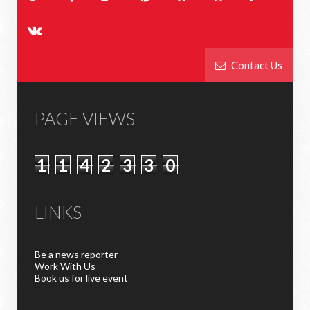
Contact Us
PAGE VIEWS
1
1
4
2
3
3
0
LINKS
Be a news reporter
Work With Us
Book us for live event