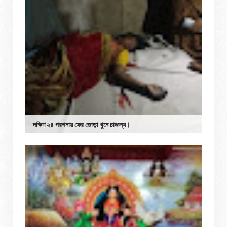
দক্ষিণ ২৪ পরগনায় ফের জোড়া খুনে চাঞ্চল্য।