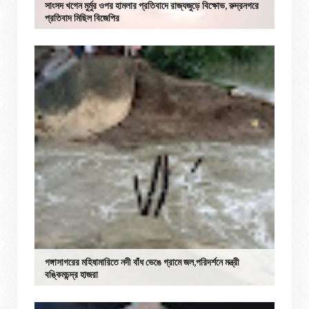
সাংসদ খগেন মুর্মুর ওপর হামলার প্রতিবাদে রাজ্যজুড়ে বিক্ষোভ, রুদ্রনগরে
প্রতিবাদ মিছিল বিজেপির
গঙ্গাসাগরের মহিষামারিতে নদী বাঁধ ভেঙে গ্রামে জল,পরিদর্শনে মন্ত্রী
বঙ্কিমচন্দ্র হাজরা