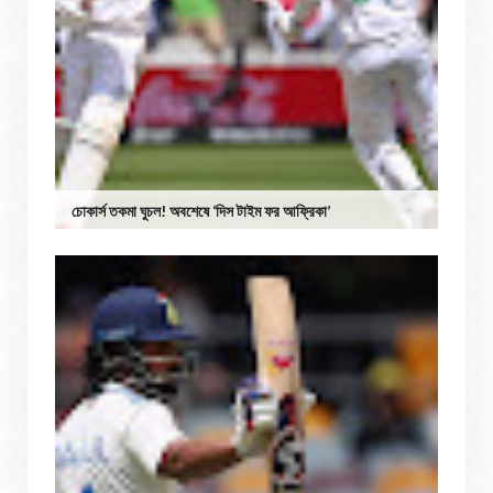
চোকার্স তকমা ঘুচল! অবশেষে ‘দিস টাইম ফর আফ্রিকা’