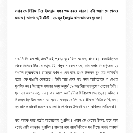
ওয়ান ডে সিরিজ দিয়ে ইংল্যান্ড সফর শুরু করবে ভারত। ৫টা ওয়ান ডে খেলবে
শুরুতে। তারপর দুটো টেস্ট। ২১ জুন ইংল্যান্ড যাবে ভারতের যুব দল।
বাঙালি কি কম পড়িয়াছে? এই প্রশ্ন ঘুরে ফিরে আসছে বারবার। বয়সভিত্তিক
থেকে সিনিয়র টিম, যে ফর্ম্যাটেই খেলুক না কেন বাংলা, আতসকাচ দিয়ে খুঁজতে হয়
বাঙালি ক্রিকেটার। রাজ্যের যখন এ হেন হাল, তখন উজ্জ্বল মুখ হয়ে আবির্ভাব
হচ্ছে এক বাঙালি পেসারের। তিনি আর কেউ নন, সদ্য আঠারোতে পা দেওয়া
যুধাজিৎ গুহ। ইংল্যান্ড সফরের জন্য অনূর্ধ্ব ১৯ ভারতীয় দলে সুযোগ পেলেন তিনি।
যুব দলে অবশ্য নতুন নন। এর আগে অস্ট্রেলিয়া সিরিজেও খেলেছেন। অজিদের
বিরুদ্ধে দ্বিতীয় ওয়ান ডে ম্যাচে দুরন্ত বোলিং করে টিমকে জিতিয়েওছিলেন।
স্বাভাবিক ভাবেই চেতলার ডানহাতি পেসারের উপরেই ভরসা রাখলেন নির্বাচকরা।
গত কয়েক বছর ধরেই আলোচনায় যুধাজিৎ। ওয়ান ডে খেলেন ঠিকই, তবে লাল
বলেই বেশি ভয়ঙ্কর যুধাজিৎ। বাংলার হয়ে বয়সভিত্তিক সব টিমের হয়েই পারফর্ম