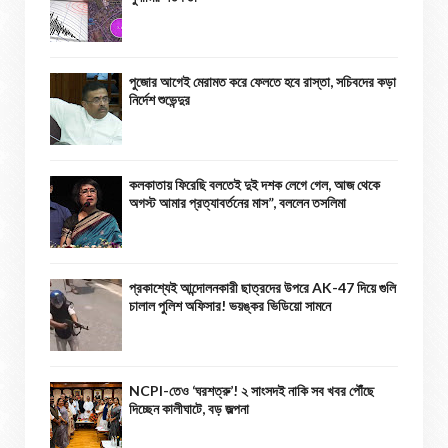
পুজোর আগেই মেরামত করে ফেলতে হবে রাস্তা, সচিবদের কড়া
নির্দেশ শুভেন্দুর
কলকাতায় ফিরেছি বলতেই দুই দশক লেগে গেল, আজ থেকে
অগস্ট আমার প্রত্যাবর্তনের মাস”, বললেন তসলিমা
প্রকাশ্যেই আন্দোলনকারী ছাত্রদের উপরে AK-47 দিয়ে গুলি
চালাল পুলিশ অফিসার! ভয়ঙ্কর ভিডিয়ো সামনে
NCPI-তেও ‘ঘরশত্রু’! ২ সাংসদই নাকি সব খবর পৌঁছে
দিচ্ছেন কালীঘাটে, বড় জল্পনা