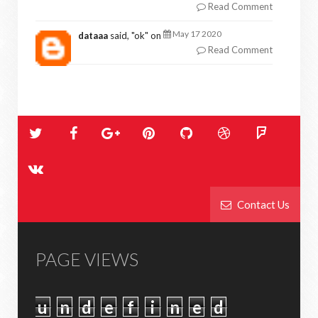
Read Comment
May 17 2020
dataaa
said, "
ok
" on
Read Comment
Contact Us
PAGE VIEWS
u
n
d
e
f
i
n
e
d