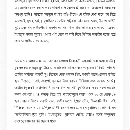
করেছেন। যুধাজিতের ধারাবাহিকতাই তাঁকে নিয়মিত চর্চায় রেখেছে। টাউন ক্লাবের
হয়ে ময়দানে খেলা ছেলেকে যে কারণে রঞ্জি ট্রফির টিমেও রাখা হয়েছিল। অভিষেক
অবশ্য হয়নি। সামনের মরসুমে বাংলার রঞ্জি টিমেও যে তাঁকে দেখা যাবে, তা নিয়ে
কারওরই সন্দেহ নেই। যুধাজিতের বোলিং স্ট্রেন্থ তাঁর মাপা লেংথ, ইন ও আউট
সুইং এবং ঘাতক ইয়র্কার। অবশ্য আগের থেকে ধারালো হয়েছেন আরও। ১৮তে
ইংল্যান্ড সফরে সুযোগ পাওয়া এই ছেলে আগামী দিনে সিনিয়র ভারতীয় দলের হয়ে
খেলাকে পাখির চোখ করেছেন।
তারকাদের আসা এবং চলে যাওয়ার মধ্যেও ক্রিকেটে কখনওই খরা দেখা যায়নি।
যুব দল থেকে নতুন মুখ উঠে এসে তারকার আসনে বসে পড়েছেন। বিরাট কোহলি,
রোহিত শর্মাদের পরবর্তী মুখ হিসেবে যেমন শুভমন গিল, যশস্বী জয়সওয়ালরা হাজির
হয়ে গিয়েছেন। এই কারণেই যুব দল নিয়ে বরাবর সিরিয়াস কাজ করেছে বোর্ড।
জাতীয় ক্রিকেট অ্যাকাডেমি অনেক দিন আগেই যুধাজিতের মধ্যে সফল হওয়ার
মশলা দেখেছে। ২৪ জনকে নিয়ে হাই পারফরম্যান্স ক্যাম্প শুরু ২৩ মে থেকে ১৮
জুন। যার দায়িত্বে বাঙালি কোচ রাজীব দত্ত, ইয়েরা গৌর, ভিআরভি সিং। এই
শিবিরের আগে ১-২৮ এপ্রিল এলিট ক্যাম্প করে এসেছেন যুধাজিৎ। কোচ ছিলেন
অস্ট্রেলিয়ান ট্রয় কুলি। ইংল্যান্ডের প্রাক্তন বোলিং কোচও যথেষ্ট সম্ভাবনা
দেখেছেন বাংলার এই ছেলের মধ্যে।