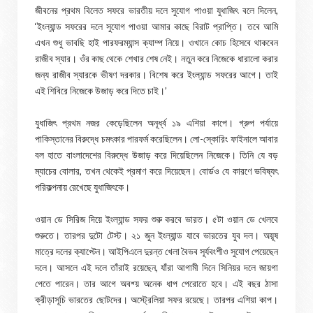
জীবনের প্রথম বিলেত সফরে ভারতীয় দলে সুযোগ পাওয়া যুধাজিৎ বলে দিলেন,
‘ইংল্যান্ড সফরের দলে সুযোগ পাওয়া আমার কাছে বিরাট প্রাপ্তি। তবে আমি
এখন শুধু ভাবছি হাই পারফরম্যান্স ক্যাম্প নিয়ে। ওখানে কোচ হিসেবে থাকবেন
রাজীব স্যার। ওঁর কাছ থেকে শেখার শেষ নেই। নতুন করে নিজেকে ধারালো করার
জন্য রাজীব স্যারকে ভীষণ দরকার। বিশেষ করে ইংল্যান্ড সফরের আগে। তাই
এই শিবিরে নিজেকে উজাড় করে দিতে চাই।’
যুধাজিৎ প্রথম নজর কেড়েছিলেন অনূর্ধ্ব ১৯ এশিয়া কাপে। গ্রুপ পর্যায়ে
পাকিস্তানের বিরুদ্ধে চমৎকার পারফর্ম করেছিলেন। লো-স্কোরিং ফাইনালে আবার
বল হাতে বাংলাদেশের বিরুদ্ধে উজাড় করে দিয়েছিলেন নিজেকে। তিনি যে বড়
ম্যাচের বোলার, তখন থেকেই প্রমাণ করে দিয়েছেন। বোর্ডও যে কারণে ভবিষ্যৎ
পরিকল্পনায় রেখেছে যুধাজিৎকে।
ওয়ান ডে সিরিজ দিয়ে ইংল্যান্ড সফর শুরু করবে ভারত। ৫টা ওয়ান ডে খেলবে
শুরুতে। তারপর দুটো টেস্ট। ২১ জুন ইংল্যান্ড যাবে ভারতের যুব দল। অয়ূষ
মাত্রে দলের ক্যাপ্টেন। আইপিএলে দুরন্ত খেলা বৈভব সূর্যবংশীও সুযোগ পেয়েছেন
দলে। আসলে এই দলে তাঁরাই রয়েছেন, যাঁরা আগামী দিনে সিনিয়র দলে জায়গা
পেতে পারেন। তার আগে অবশ্য় অনেক ধাপ পেরোতে হবে। এই বছর ঠাসা
ক্রীড়াসূচি ভারতের ছোটদের। অস্ট্রেলিয়া সফর রয়েছে। তারপর এশিয়া কাপ।