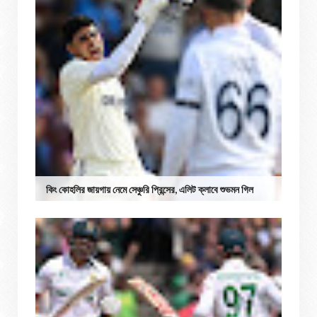
কিং কোহলির জায়গায় নেমে সেঞ্চুরি প্রিন্সের, এলিট ক্লাবে শুভমন গিল