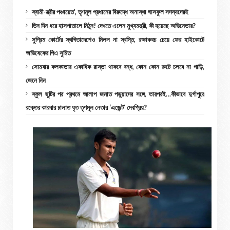
স্বামী-স্ত্রীর পঞ্চায়েত’, তৃণমূল প্রধানের বিরুদ্ধে অনাস্থা ঘাসফুল সদস্যদেরই
তিন দিন ধরে হাসপাতালে মিঠুন! দেখতে এলেন মুখ্যমন্ত্রী, কী হয়েছে অভিনেতার?
সুপ্রিম কোর্টের স্থগিতাদেশেও মিলল না স্বস্তি, রক্ষাকবচ চেয়ে ফের হাইকোর্টে
অভিষেকের পিএ সুমিত
সোমবার কলকাতার একাধিক রাস্তা থাকবে বন্ধ, কোন কোন রুটে চলবে না গাড়ি,
জেনে নিন
স্কুল ছুটির পর প্রথমে আলাপ জমাত পড়ুয়াদের সঙ্গে, তারপরই…কীভাবে দুর্গাপুরে
রক্তের কারবার চালাত ধৃত তৃণমূল নেতার ‘এজেন্ট’ দেবপ্রিয়?