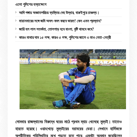
এলো পুলিশের হস্তক্ষেপে
আদি গঙ্গায় অজ্ঞাতপরিচয় ব্যক্তির দেহ উদ্ধার, বারুইপুরে চাঞ্চল্য।
মায়ানমারের সঙ্গে জমি অদল-বদল করবে ভারত! কেন এমন প্রস্তাব?
জারি হল লাল সতর্কতা, তোলপাড় হবে বাংলা, বৃষ্টি থামবে কবে?
কারও মাথার দাম ১৫ লক্ষ, কারও ৫ লক্ষ, পুলিশের জালে ৩ মাও নেতা-নেত্রী
সোমবার রাজস্থানের বিরুদ্ধে ঘরের মাঠে প্রথম ম্যাচ খেলেছে মুম্বই। তাতেও
হারতে হয়েছে। ওয়াংখেড়ে মুম্বইয়ের বরাবরের ডেরা। সেখানে হার্দিককে
অপ্রীতিকর পরিস্থিতির মুখে পড়তে হতে পারে, এমনটা অনুমান করেছিলেন