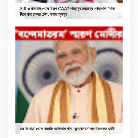
SIR এ নাম বাদ গেলে বিকল্প CAA? শান্তনুর মন্তব্যে শোরগোল, ‘শাক
দিয়ে মাছ ঢাকার চেষ্টা’, বলছে তৃণমূল
মন কি বাত’ থেকে বাঙালি অস্মিতায় শান, ‘বন্দেমাতরম’ স্মরণ করলেন মোদী