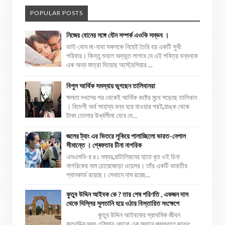
POPULAR POSTS
নিজের বোনের সঙ্গে যৌন সম্পর্ক এওকি সম্ভব ।
ভাই-বোন মা-বাবা সকলকে নিয়েই তৈরি হয় একটি সুখী
পরিবার। কিন্তু শুনলে অদ্ভুত লাগবে যে এই পবিত্র বন্ধনকে
এক অন্য মাত্রা দিয়েছে অস্ট্রেলিয়ার ...
বিপুল আর্থিক সমস্যায় ভুগছেন তালিবানরা
ক্ষমতা দখলের পর থেকেই আর্থিক কষ্টের মুখে পড়েছে তালিবান
। বিদেশী অর্থ সাহায্য বন্ধ হয়ে যাওয়ার পরই ব্য়াঙ্ক থেকে
টাকা তোলার উর্ধ্বসীমা বেধে দে...
জলের ট্যাং এর ভিতরে লুকিয়ে পালাচ্ছিলো ভারত-নেপাল
সীমান্তে । গ্ৰেফতার চীনা নাগরিক
এসএসবি-র ৪১ নম্বর ব্য়াটালিয়নের হাতে ধৃত ওই চিনা
নাগরিকের নাম চোয়েজোড়া ওয়েসর। তাঁর একটি ভারতীয়
প্যানকার্ড রয়েছে। সেখানে নাম রয়েছ...
কুতুব উদ্দিন আইবক কে ? তার শেষ পরিণতি , একজন দাস
থেকে দিল্লির সুলতানি হয়ে ওঠার বিস্তারিত সংক্ষেপে
কুতুব উদ্দিন আইবকের প্রাথমিক জীবন
কুতুবুদ্দিন মধ্য এশিয়ার কোনো এক স্থানে জন্মগ্রহণ করেন;