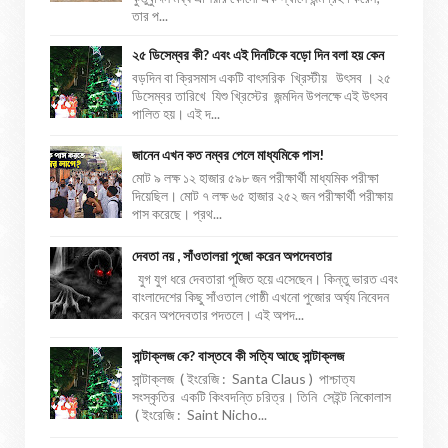
তার প...
২৫ ডিসেম্বর কী? এবং এই দিনটিকে বড়ো দিন বলা হয় কেন
বড়দিন বা ক্রিসমাস একটি বাৎসরিক খ্রিস্টীয় উৎসব । ২৫
ডিসেম্বর তারিখে যিশু খ্রিস্টের জন্মদিন উপলক্ষে এই উৎসব
পালিত হয়। এই দ...
জানেন এখন কত নম্বর পেলে মাধ্যমিকে পাস!
মোট ৯ লক্ষ ১২ হাজার ৫৯৮ জন পরীক্ষার্থী মাধ্যমিক পরীক্ষা
দিয়েছিল। মোট ৭ লক্ষ ৬৫ হাজার ২৫২ জন পরীক্ষার্থী পরীক্ষায়
পাস করেছে। প্রথ...
দেবতা নয় , সাঁওতালরা পুজো করেন অপদেবতার
যুগ যুগ ধরে দেবতারা পূজিত হয়ে এসেছেন। কিন্তু ভারত এবং
বাংলাদেশের কিছু সাঁওতাল গোষ্ঠী এখনো পুজোর অর্ঘ্য নিবেদন
করেন অপদেবতার পদতলে। এই অপদ...
সান্টাক্লজ কে? বাস্তবে কী সত্যি আছে সান্টাক্লজ
সান্টাক্লজ ( ইংরেজি : Santa Claus ) পাশ্চাত্য
সংস্কৃতির একটি কিংবদন্তি চরিত্র। তিনি সেইন্ট নিকোলাস
( ইংরেজি : Saint Nicho...