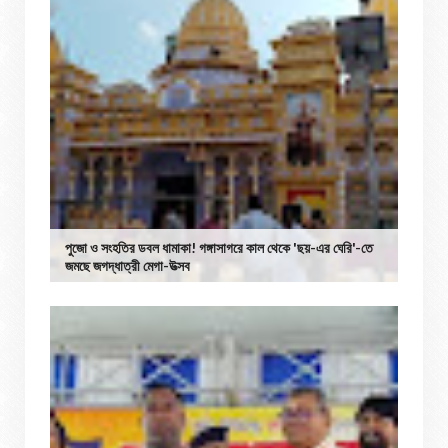
পুজো ও সংহতির ডবল ধামাকা! গঙ্গাসাগরে কাল থেকে 'ছয়-এর ঘেরি'-তে
জমছে জগদ্ধাত্রী মেগা-উত্সব