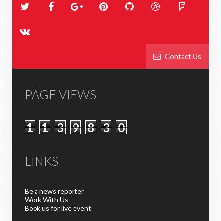
Contact Us
PAGE VIEWS
1
1
3
9
8
3
0
LINKS
Be a news reporter
Work With Us
Book us for live event