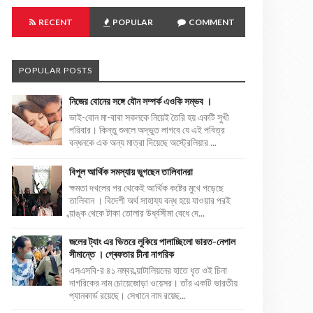
RECENT
POPULAR
COMMENT
POPULAR POSTS
নিজের বোনের সঙ্গে যৌন সম্পর্ক এওকি সম্ভব ।
ভাই-বোন মা-বাবা সকলকে নিয়েই তৈরি হয় একটি সুখী
পরিবার। কিন্তু শুনলে অদ্ভুত লাগবে যে এই পবিত্র
বন্ধনকে এক অন্য মাত্রা দিয়েছে অস্ট্রেলিয়ার ...
বিপুল আর্থিক সমস্যায় ভুগছেন তালিবানরা
ক্ষমতা দখলের পর থেকেই আর্থিক কষ্টের মুখে পড়েছে
তালিবান । বিদেশী অর্থ সাহায্য বন্ধ হয়ে যাওয়ার পরই
ব্য়াঙ্ক থেকে টাকা তোলার উর্ধ্বসীমা বেধে দে...
জলের ট্যাং এর ভিতরে লুকিয়ে পালাচ্ছিলো ভারত-নেপাল
সীমান্তে । গ্ৰেফতার চীনা নাগরিক
এসএসবি-র ৪১ নম্বর ব্য়াটালিয়নের হাতে ধৃত ওই চিনা
নাগরিকের নাম চোয়েজোড়া ওয়েসর। তাঁর একটি ভারতীয়
প্যানকার্ড রয়েছে। সেখানে নাম রয়েছ...