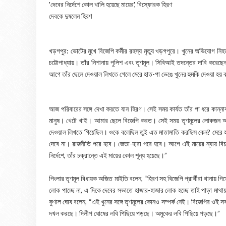
'দেবের নির্দেশে কোল খালি হয়েছে মায়ের', বিস্ফোরক হিরণ
দেবকে দুষলেন হিরণ
খড়গপুর: ভোটের মুখে বিজেপি কর্মীর রহস্য মৃত্যু খড়গপুরে। খুনের অভিযোগ নিহত 
চট্টোপাধ্যায়। তাঁর নিশানায় পুলিশ এবং তৃণমূল। সিবিআই তদন্তের দাবি কর
আগে তাঁর ছেলে দেওয়াল লিখতে গেলে মেরে হাত-পা ভেঙে খুনের হুমকি দেওয়া হয়
আজ পরিবারের সঙ্গে দেখা করতে যান হিরণ। সেই সময় কার্যত তাঁর পা ধরে কান্ন
মানুষ। খেটে খাই। আমার ছেলে বিজেপি করত। সেই সময় তৃণমূলের লোকজন অ
দেওয়াল লিখতে গিয়েছিল। ওকে বলেছিল তুই এত মাতামাতি করছিস কেন? মেরে 
দেবে না। রাজনীতি পরে হবে। জেতা-হারা পরে হবে। আগে এই মায়ের ন্যায় বিচার
নির্দেশে, তাঁর চক্রান্তে এই মায়ের কোল শূন্য হয়েছে।”
পিংলার তৃণমূল বিধায়ক অজিত মাইতি বলেন, “হিরণ সহ বিজেপি প্রার্থীরা থানায় গি
লোক পাচ্ছে না, এ দিকে দেবের সভাতে হাজার-হাজার লোক হচ্ছে তাই পাড়া মাথা
কুণাল ঘোষ বলেন, “এই খুনের সঙ্গে তৃণমূলের কোনও সম্পর্ক নেই। বিজেপির ওই সব
দখল করছে। দিলীপ ঘোষের লবি পিছিয়ে পড়ছে। অমুকের লবি পিছিয়ে পড়ছে।”