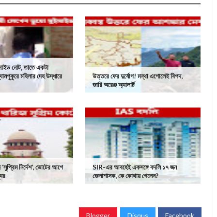
ইসাইড নোট, তাতে একটা
 শ্যামপুকুরে মহিলার দেহ উদ্ধারে
উত্তরে ফের দুর্যোগ! মন্থা এগোলেই বিপদ,
জারি অরেঞ্জ অ্যালার্ট
‘সুপ্রিম নির্দেশ’, ভোটের আগে
SIR-এর আবহেই একসঙ্গে বদলি ১৭ জন
যের
জেলাশাসক, কে কোথায় গেলেন?
Blogger
Disqus
Facebook