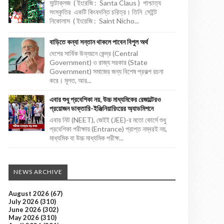
সান্টাক্লজ ( ইংরেজি : Santa Claus ) পাশ্চাত্য
সংস্কৃতির একটি কিংবদন্তি চরিত্র। তিনি সেইন্ট
নিকোলাস ( ইংরেজি : Saint Nicho...
বাড়িতে কন্যা সন্তান থাকলে পাবেন বিপুল অর্থ
দেশের সার্বিক উন্নয়নে কেন্দ্র (Central
Government) ও রাজ্য সরকার (State
Government) সমাজের জন্য বিশেষ প্রকল্প রচনা
করে। মূলত, আর...
এবার শুধু প্রবেশিকা নয়, উচ্চ মাধ্যমিকের রেজাল্টেরও
প্রয়োজন ডাক্তারি-ইঞ্জিনিয়ারিংয়ের অ্যাডমিশনে
এবার নিট (NEET), জেইই (JEE)-র মতো কোর্সে শুধু
প্রবেশিকা পরীক্ষায় (Entrance) প্রাপ্ত নম্বরই নয়,
মাধ্যমিক বা উচ্চ মাধ্যমিক পরীক্ষ...
NEWS ARCHIVE
August 2026
(67)
July 2026
(310)
June 2026
(302)
May 2026
(310)