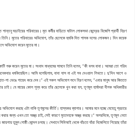
শান্তনু ঘড়াইয়ের পরিবারের। মৃত কর্মীর বাড়িতে ঘাটাল লোকসভা কেন্দ্রের বিজেপি প্রার্থী হিরণ
েছেন তিনি। মৃতের পরিবারের অভিযোগ, তাঁর ছেলেকে হুমকি দিত শাসক দলের লোকজন। দিন কয়েক
 বলে অভিযোগ করেন মৃতের মা।
াকাটি শুরু করেন মৃতের মা। সংবাদ মাধ্যমের সামনে তিনি বলেন, “কী বলব বাবা। আমরা তো গরিব
নেকবার ধমকিয়েছিল। আমি বলেছিলাম, বাবা যাস না এই সব দেওয়াল লিখতে। দু’দিন আগে ও
হাত-পা ভেঙে গায়েব করে দেব।” এই সকল অভিযোগ শুনে হিরণ বলেন, “এবার মানুষ আর জিততে
 চাই। যে মায়ের কোল শূন্য করে তাঁর ছেলেকে খুন করা হল, তৃণমূল হার্মাদরা দীপক অধিকারীর
য়ে অভিযোগ করছে এটা নাকি তৃণমূলের কীর্তি। হাস্যকর ব্যাপার। আমার মনে হচ্ছে যেহেতু প্রচারে
য় করার জন্য এখন তো অস্ত্র চাই, সেই কারণে মৃতদেহকে অস্ত্র করছে।” অপরদিকে, তৃণমূল নেতা
 জায়গায় তুমুল গোষ্ঠী কোন্দল চলছে। সেখানে সিবিআই থেকে বাঁচতে যাঁরা বিজেপিতে গিয়েছে তাঁরা