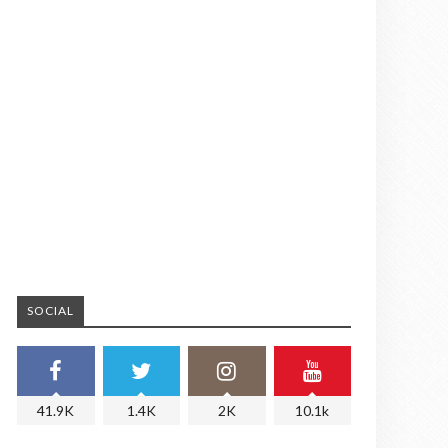
SOCIAL
41.9K
1.4K
2K
10.1k