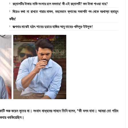
রয়্যালটির টাকায় নাকি সংসার চলে মমতার! কী এই রয়্যালটি? কত টাকা পাওয়া যায়?
দিয়েও কথা না রাখতে পারার মাশুল, মহমেডান ক্লাবের সভাপতি পদ থেকে বরখাস্ত হুমায়ুন
কবীর!
জল্পনার মাঝেই হঠাৎ শাহের দুয়ারে হাজির আবু তাহের-খলিলুর-ইউসুফ!
াকাটি শুরু করেন মৃতের মা। সংবাদ মাধ্যমের সামনে তিনি বলেন, "কী বলব বাবা। আমরা তো গরিব
েকবার ধমকিয়েছিল।