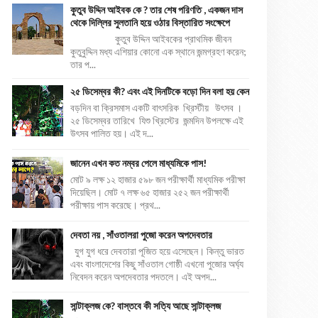
কুতুব উদ্দিন আইবক কে ? তার শেষ পরিণতি , একজন দাস
থেকে দিল্লির সুলতানি হয়ে ওঠার বিস্তারিত সংক্ষেপে
কুতুব উদ্দিন আইবকের প্রাথমিক জীবন
কুতুবুদ্দিন মধ্য এশিয়ার কোনো এক স্থানে জন্মগ্রহণ করেন;
তার প...
২৫ ডিসেম্বর কী? এবং এই দিনটিকে বড়ো দিন বলা হয় কেন
বড়দিন বা ক্রিসমাস একটি বাৎসরিক খ্রিস্টীয় উৎসব ।
২৫ ডিসেম্বর তারিখে যিশু খ্রিস্টের জন্মদিন উপলক্ষে এই
উৎসব পালিত হয়। এই দ...
জানেন এখন কত নম্বর পেলে মাধ্যমিকে পাস!
মোট ৯ লক্ষ ১২ হাজার ৫৯৮ জন পরীক্ষার্থী মাধ্যমিক পরীক্ষা
দিয়েছিল। মোট ৭ লক্ষ ৬৫ হাজার ২৫২ জন পরীক্ষার্থী
পরীক্ষায় পাস করেছে। প্রথ...
দেবতা নয় , সাঁওতালরা পুজো করেন অপদেবতার
যুগ যুগ ধরে দেবতারা পূজিত হয়ে এসেছেন। কিন্তু ভারত
এবং বাংলাদেশের কিছু সাঁওতাল গোষ্ঠী এখনো পুজোর অর্ঘ্য
নিবেদন করেন অপদেবতার পদতলে। এই অপদ...
সান্টাক্লজ কে? বাস্তবে কী সত্যি আছে সান্টাক্লজ