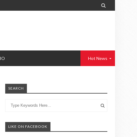

IO
Hot News
SEARCH
LIKE ON FACEBOOK