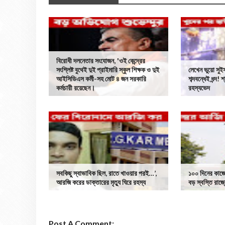
বিরোধী দলনেতার সংযোজন, 'ওই কেন্দ্রের
সংশ্লিষ্ট বুথেই দুই প্রাইমারি স্কুল শিক্ষক ও দুই
লেখেন ভুয়ো সু
আইসিডিএস কর্মী-সহ মোট ৪ জন সরকারি
শব্দবন্ধেই ধন্দ!
কর্মচারী রয়েছেন।
রহস্যভেদ
সবকিছু স্বাভাবিক ছিল, রাতে খাওয়ার পরই…’,
১০০ দিনের কাজে 
আরজি করের ডাক্তারের মৃত্যু ঘিরে রহস্য
বড় স্বস্তি রাজ্
Post A Comment: