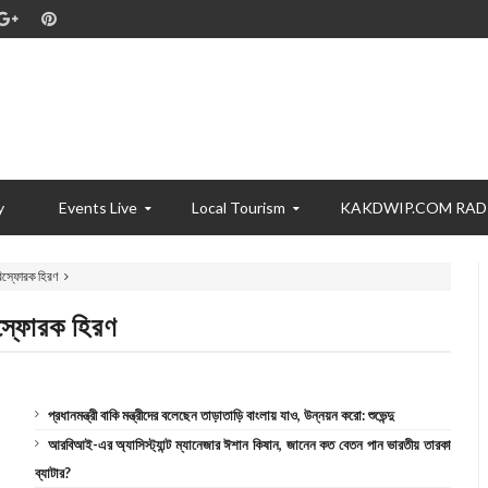
y
Events Live
Local Tourism
KAKDWIP.COM RAD
 বিস্ফোরক হিরণ
িস্ফোরক হিরণ
প্রধানমন্ত্রী বাকি মন্ত্রীদের বলেছেন তাড়াতাড়ি বাংলায় যাও, উন্নয়ন করো: শুভেন্দু
আরবিআই-এর অ্যাসিস্ট্যান্ট ম্যানেজার ঈশান কিষান, জানেন কত বেতন পান ভারতীয় তারকা
ব্যাটার?