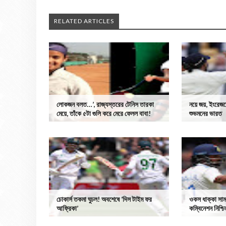
RELATED ARTICLES
লোকজন বলত…’, রাজ্যস্তরের টেনিস তারকা
নয়ে জয়, ইংরেজদে
মেয়ে, তাঁকে ৫টা গুলি করে মেরে ফেলল বাবা!
শুভমনের ভারত
চোকার্স তকমা ঘুচল! অবশেষে ‘দিস টাইম ফর
ওকস ধাক্কা সামল
আফ্রিকা’
কম্বিনেশন নিশ্চ