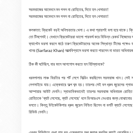
সরফরাজের আবেদনে মন গলল না রোহিতের, দিতে হল খেসারত!
সরফরাজের আবেদনে মন গলল না রোহিতের, দিতে হল খেসারত!
কলকাতা: ক্রিকেট বড়ই অনিশ্চয়তার খেলা। এ কথা প্রায়শই বলা হয়ে থাকে। ক্
তো টিমগেমই। যেখানে ক্রিকেটাররা ভালো পারফর্ম করে বিভিন্ন রেকর্ড নিজেদ
ক্যাপ্টেন ভরসা করলে মাঠে তরুণ ক্রিকেটারদের অনেক সিদ্ধান্ত টিমের পক্
খানর (Sarfaraz Khan) আত্মবিশ্বাসে ভরসা করতে পারলেন না ভারত অধিনায়ক র
ঠিক কী ঘটেছিল, যার ফলে আপশোস করতে হল হিটম্যানকে?
ধরমশালায় লাঞ্চ বিরতির পর শর্ট লেগে ফিল্ডিং করছিলেন সরফরাজ খান। সেই
লেগসাইডে যায়। এক্কেবারে অল্প শব্দ হয়। তারপর সেই বল ধ্রুব জুরেলের 
আম্পায়ার আউট দেননি। স্বাভাবিকভাবেই তারপর সরফরাজ অধিনায়ক রোহিত শর
রোহিতকে ‘ব্যাট লেগেছে, ব্যাট লেগেছে’ বলে ডিআরএস নেওয়ার জন্য বোঝানোর
বলতে। কিন্তু উইকেটকিপার ধ্রুব জুরেল নিশ্চিত ছিলেন না বলটি ব্যাটে লেগে
রিভিউ নেননি।
এরপর রিভিউতে দেখা যায় বল এক্কেবারে অল্প জ্যাক ক্রলির ব্যাটে লেগেছিল