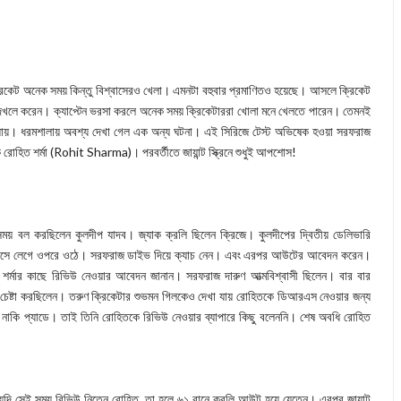
রিকেট অনেক সময় কিন্তু বিশ্বাসেরও খেলা। এমনটা বহুবার প্রমাণিতও হয়েছে। আসলে ক্রিকেট
ের দখলে করেন। ক্যাপ্টেন ভরসা করলে অনেক সময় ক্রিকেটাররা খোলা মনে খেলতে পারেন। তেমনই
ষেও যায়। ধরমশালায় অবশ্য দেখা গেল এক অন্য ঘটনা। এই সিরিজে টেস্ট অভিষেক হওয়া সরফরাজ
োহিত শর্মা (Rohit Sharma)। পরবর্তীতে জায়ান্ট স্ক্রিনে শুধুই আপশোস!
 সময় বল করছিলেন কুলদীপ যাদব। জ্যাক ক্রলি ছিলেন ক্রিজে। কুলদীপের দ্বিতীয় ডেলিভারি
গ্লাভসে লেগে ওপরে ওঠে। সরফরাজ ডাইভ দিয়ে ক্যাচ নেন। এবং এরপর আউটের আবেদন করেন।
্মার কাছে রিভিউ নেওয়ার আবেদন জানান। সরফরাজ দারুণ আত্মবিশ্বাসী ছিলেন। বার বার
 চেষ্টা করছিলেন। তরুণ ক্রিকেটার শুভমন গিলকেও দেখা যায় রোহিতকে ডিআরএস নেওয়ার জন্য
ছে নাকি প্যাডে। তাই তিনি রোহিতকে রিভিউ নেওয়ার ব্যাপারে কিছু বলেননি। শেষ অবধি রোহিত
। যদি সেই সময় রিভিউ নিতেন রোহিত, তা হলে ৬১ রানে ক্রলি আউট হয়ে যেতেন। এরপর জায়ান্ট