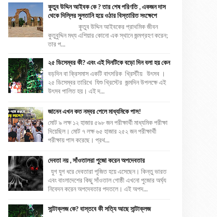
কুতুব উদ্দিন আইবক কে ? তার শেষ পরিণতি , একজন দাস
থেকে দিল্লির সুলতানি হয়ে ওঠার বিস্তারিত সংক্ষেপে
কুতুব উদ্দিন আইবকের প্রাথমিক জীবন
কুতুবুদ্দিন মধ্য এশিয়ার কোনো এক স্থানে জন্মগ্রহণ করেন;
তার প...
২৫ ডিসেম্বর কী? এবং এই দিনটিকে বড়ো দিন বলা হয় কেন
বড়দিন বা ক্রিসমাস একটি বাৎসরিক খ্রিস্টীয় উৎসব ।
২৫ ডিসেম্বর তারিখে যিশু খ্রিস্টের জন্মদিন উপলক্ষে এই
উৎসব পালিত হয়। এই দ...
জানেন এখন কত নম্বর পেলে মাধ্যমিকে পাস!
মোট ৯ লক্ষ ১২ হাজার ৫৯৮ জন পরীক্ষার্থী মাধ্যমিক পরীক্ষা
দিয়েছিল। মোট ৭ লক্ষ ৬৫ হাজার ২৫২ জন পরীক্ষার্থী
পরীক্ষায় পাস করেছে। প্রথ...
দেবতা নয় , সাঁওতালরা পুজো করেন অপদেবতার
যুগ যুগ ধরে দেবতারা পূজিত হয়ে এসেছেন। কিন্তু ভারত
এবং বাংলাদেশের কিছু সাঁওতাল গোষ্ঠী এখনো পুজোর অর্ঘ্য
নিবেদন করেন অপদেবতার পদতলে। এই অপদ...
সান্টাক্লজ কে? বাস্তবে কী সত্যি আছে সান্টাক্লজ