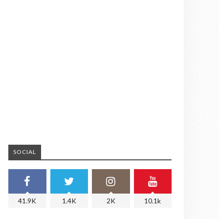
SOCIAL
41.9K
1.4K
2K
10.1k