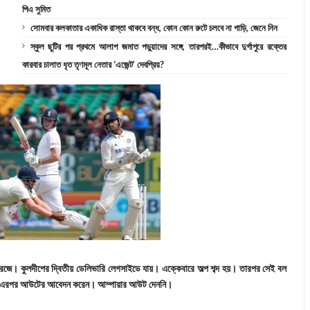
পিএ সুমিত
সোমবার কলকাতার একাধিক রাস্তা থাকবে বন্ধ, কোন কোন রুটে চলবে না গাড়ি, জেনে নিন
স্কুল ছুটির পর প্রথমে আলাপ জমাত পড়ুয়াদের সঙ্গে, তারপরই…কীভাবে দুর্গাপুরে রক্তের
কারবার চালাত ধৃত তৃণমূল নেতার ‘এজেন্ট’ দেবপ্রিয়?
রিজে। কুলদীপের দ্বিতীয় ডেলিভারি লেগসাইডে যায়। এক্কেবারে অল্প শব্দ হয়। তারপর সেই বল
 এবং এরপর আউটের আবেদন করেন। আম্পায়ার আউট দেননি।