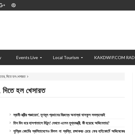
y
Events Live
Local Tourism
KAKDWIP.COM RAD
তের, দিতে হল খেসারত
 দিতে হল খেসারত
স্বামী-স্ত্রীর পঞ্চায়েত’, তৃণমূল প্রধানের বিরুদ্ধে অনাস্থা ঘাসফুল সদস্যদেরই
তিন দিন ধরে হাসপাতালে মিঠুন! দেখতে এলেন মুখ্যমন্ত্রী, কী হয়েছে অভিনেতার?
সুপ্রিম কোর্টের স্থগিতাদেশেও মিলল না স্বস্তি, রক্ষাকবচ চেয়ে ফের হাইকোর্টে অভিষেকের