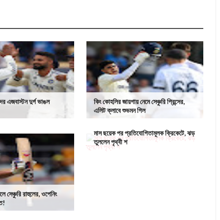
র এজবাস্টন দুর্গ ভাঙল
কিং কোহলির জায়গায় নেমে সেঞ্চুরি প্রিন্সের,
এলিট ক্লাবে শুভমন গিল
মাস ছয়েক পর প্রতিযোগিতামূলক ক্রিকেটে, ঝড়
তুললেন পৃথ্বী শ
ে সেঞ্চুরি রাহুলের, ওপেনিং
িত!