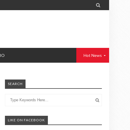

IO
Hot News
SEARCH
LIKE ON FACEBOOK