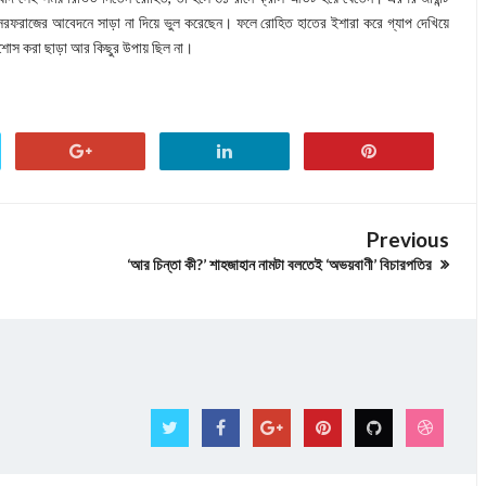
 সরফরাজের আবেদনে সাড়া না দিয়ে ভুল করেছেন। ফলে রোহিত হাতের ইশারা করে গ্যাপ দেখিয়ে
আপশোস করা ছাড়া আর কিছুর উপায় ছিল না।
Previous
‘আর চিন্তা কী?’ শাহজাহান নামটা বলতেই ‘অভয়বাণী’ বিচারপতির