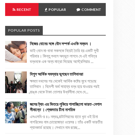
RECENT
POPULAR
COMMENT
POPULAR POSTS
নিজের বোনের সঙ্গে যৌন সম্পর্ক এওকি সম্ভব ।
ভাই-বোন মা-বাবা সকলকে নিয়েই তৈরি হয় একটি সুখী
পরিবার। কিন্তু শুনলে অদ্ভুত লাগবে যে এই পবিত্র
বন্ধনকে এক অন্য মাত্রা দিয়েছে অস্ট্রেলিয়ার ...
বিপুল আর্থিক সমস্যায় ভুগছেন তালিবানরা
ক্ষমতা দখলের পর থেকেই আর্থিক কষ্টের মুখে পড়েছে
তালিবান । বিদেশী অর্থ সাহায্য বন্ধ হয়ে যাওয়ার পরই
ব্য়াঙ্ক থেকে টাকা তোলার উর্ধ্বসীমা বেধে দে...
জলের ট্যাং এর ভিতরে লুকিয়ে পালাচ্ছিলো ভারত-নেপাল
সীমান্তে । গ্ৰেফতার চীনা নাগরিক
এসএসবি-র ৪১ নম্বর ব্য়াটালিয়নের হাতে ধৃত ওই চিনা
নাগরিকের নাম চোয়েজোড়া ওয়েসর। তাঁর একটি ভারতীয়
প্যানকার্ড রয়েছে। সেখানে নাম রয়েছ...