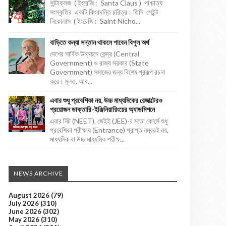
সান্টাক্লজ ( ইংরেজি : Santa Claus ) পাশ্চাত্য
সংস্কৃতির একটি কিংবদন্তি চরিত্র। তিনি সেইন্ট
নিকোলাস ( ইংরেজি : Saint Nicho...
বাড়িতে কন্যা সন্তান থাকলে পাবেন বিপুল অর্থ
দেশের সার্বিক উন্নয়নে কেন্দ্র (Central
Government) ও রাজ্য সরকার (State
Government) সমাজের জন্য বিশেষ প্রকল্প রচনা
করে। মূলত, আর...
এবার শুধু প্রবেশিকা নয়, উচ্চ মাধ্যমিকের রেজাল্টেরও
প্রয়োজন ডাক্তারি-ইঞ্জিনিয়ারিংয়ের অ্যাডমিশনে
এবার নিট (NEET), জেইই (JEE)-র মতো কোর্সে শুধু
প্রবেশিকা পরীক্ষায় (Entrance) প্রাপ্ত নম্বরই নয়,
মাধ্যমিক বা উচ্চ মাধ্যমিক পরীক্ষ...
NEWS ARCHIVE
August 2026
(79)
July 2026
(310)
June 2026
(302)
May 2026
(310)