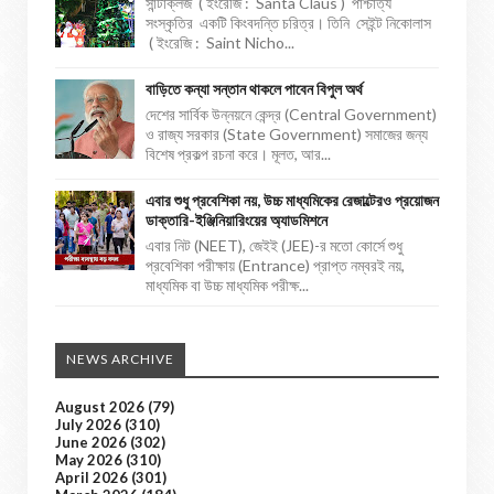
সান্টাক্লজ ( ইংরেজি : Santa Claus ) পাশ্চাত্য
সংস্কৃতির একটি কিংবদন্তি চরিত্র। তিনি সেইন্ট নিকোলাস
( ইংরেজি : Saint Nicho...
বাড়িতে কন্যা সন্তান থাকলে পাবেন বিপুল অর্থ
দেশের সার্বিক উন্নয়নে কেন্দ্র (Central Government)
ও রাজ্য সরকার (State Government) সমাজের জন্য
বিশেষ প্রকল্প রচনা করে। মূলত, আর...
এবার শুধু প্রবেশিকা নয়, উচ্চ মাধ্যমিকের রেজাল্টেরও প্রয়োজন
ডাক্তারি-ইঞ্জিনিয়ারিংয়ের অ্যাডমিশনে
এবার নিট (NEET), জেইই (JEE)-র মতো কোর্সে শুধু
প্রবেশিকা পরীক্ষায় (Entrance) প্রাপ্ত নম্বরই নয়,
মাধ্যমিক বা উচ্চ মাধ্যমিক পরীক্ষ...
NEWS ARCHIVE
August 2026
(79)
July 2026
(310)
June 2026
(302)
May 2026
(310)
April 2026
(301)