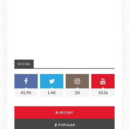
SOCIAL
41.9K
1.4K
2K
10.1k
RECENT
POPULAR