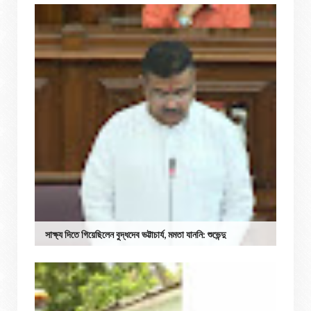
সাক্ষ্য দিতে গিয়েছিলেন বুদ্ধদেব ভট্টাচার্য, মমতা যাননি: শুভেন্দু