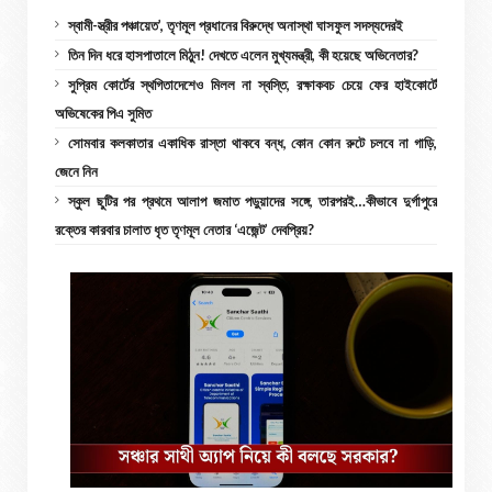
স্বামী-স্ত্রীর পঞ্চায়েত’, তৃণমূল প্রধানের বিরুদ্ধে অনাস্থা ঘাসফুল সদস্যদেরই
তিন দিন ধরে হাসপাতালে মিঠুন! দেখতে এলেন মুখ্যমন্ত্রী, কী হয়েছে অভিনেতার?
সুপ্রিম কোর্টের স্থগিতাদেশেও মিলল না স্বস্তি, রক্ষাকবচ চেয়ে ফের হাইকোর্টে
অভিষেকের পিএ সুমিত
সোমবার কলকাতার একাধিক রাস্তা থাকবে বন্ধ, কোন কোন রুটে চলবে না গাড়ি,
জেনে নিন
স্কুল ছুটির পর প্রথমে আলাপ জমাত পড়ুয়াদের সঙ্গে, তারপরই…কীভাবে দুর্গাপুরে
রক্তের কারবার চালাত ধৃত তৃণমূল নেতার ‘এজেন্ট’ দেবপ্রিয়?