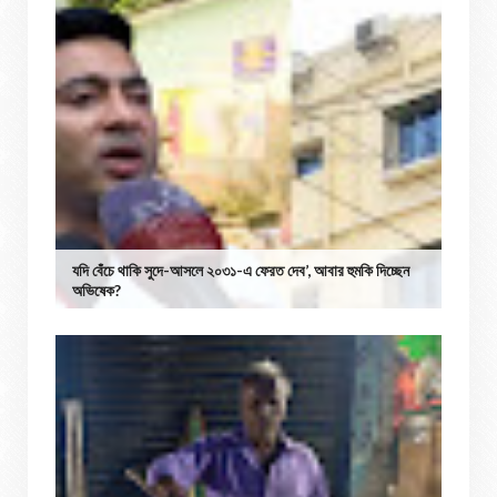
যদি বেঁচে থাকি সুদে-আসলে ২০৩১-এ ফেরত দেব’, আবার হুমকি দিচ্ছেন
অভিষেক?