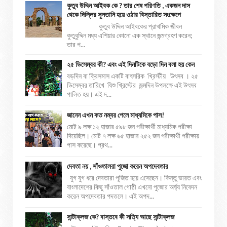
কুতুব উদ্দিন আইবক কে ? তার শেষ পরিণতি , একজন দাস
থেকে দিল্লির সুলতানি হয়ে ওঠার বিস্তারিত সংক্ষেপে
কুতুব উদ্দিন আইবকের প্রাথমিক জীবন
কুতুবুদ্দিন মধ্য এশিয়ার কোনো এক স্থানে জন্মগ্রহণ করেন;
তার প...
২৫ ডিসেম্বর কী? এবং এই দিনটিকে বড়ো দিন বলা হয় কেন
বড়দিন বা ক্রিসমাস একটি বাৎসরিক খ্রিস্টীয় উৎসব । ২৫
ডিসেম্বর তারিখে যিশু খ্রিস্টের জন্মদিন উপলক্ষে এই উৎসব
পালিত হয়। এই দ...
জানেন এখন কত নম্বর পেলে মাধ্যমিকে পাস!
মোট ৯ লক্ষ ১২ হাজার ৫৯৮ জন পরীক্ষার্থী মাধ্যমিক পরীক্ষা
দিয়েছিল। মোট ৭ লক্ষ ৬৫ হাজার ২৫২ জন পরীক্ষার্থী পরীক্ষায়
পাস করেছে। প্রথ...
দেবতা নয় , সাঁওতালরা পুজো করেন অপদেবতার
যুগ যুগ ধরে দেবতারা পূজিত হয়ে এসেছেন। কিন্তু ভারত এবং
বাংলাদেশের কিছু সাঁওতাল গোষ্ঠী এখনো পুজোর অর্ঘ্য নিবেদন
করেন অপদেবতার পদতলে। এই অপদ...
সান্টাক্লজ কে? বাস্তবে কী সত্যি আছে সান্টাক্লজ