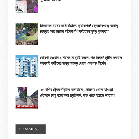
নিজেদের চাষের জমি বাঁচাতে অ্যাকশন! ফ্রেজারগঞ্জে অসাধু
চক্রের মাছ চাষের অবৈধ বাঁধ কাটলেন ক্ষুব্ধ কৃষকরা*
ঘোষণা হওয়ার ১ মাসের মধ্যেই বদলে গেল নিয়ম! ছুটির সকালে
সরকারি কর্মীদের জন্য নবান্ন থেকে এল বড় নির্দেশ
২৬ বগির ট্রেন দাঁড়াবে অনায়াসে, সোমবার থেকে হাওড়া
স্টেশনে চালু হচ্ছে নয়া প্ল্যাটফর্ম, কত খরচ হয়েছে জানেন?
COMMENTS