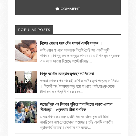
COMMENT
POPULAR POSTS
নিজের বোনের সঙ্গে যৌন সম্পর্ক এওকি সম্ভব ।
ভাই-বোন মা-বাবা সকলকে নিয়েই তৈরি হয় একটি সুখী
পরিবার। কিন্তু শুনলে অদ্ভুত লাগবে যে এই পবিত্র বন্ধনকে
এক অন্য মাত্রা দিয়েছে অস্ট্রেলিয়ার ...
বিপুল আর্থিক সমস্যায় ভুগছেন তালিবানরা
ক্ষমতা দখলের পর থেকেই আর্থিক কষ্টের মুখে পড়েছে তালিবান
। বিদেশী অর্থ সাহায্য বন্ধ হয়ে যাওয়ার পরই ব্য়াঙ্ক থেকে
টাকা তোলার উর্ধ্বসীমা বেধে দে...
জলের ট্যাং এর ভিতরে লুকিয়ে পালাচ্ছিলো ভারত-নেপাল
সীমান্তে । গ্ৰেফতার চীনা নাগরিক
এসএসবি-র ৪১ নম্বর ব্য়াটালিয়নের হাতে ধৃত ওই চিনা
নাগরিকের নাম চোয়েজোড়া ওয়েসর। তাঁর একটি ভারতীয়
প্যানকার্ড রয়েছে। সেখানে নাম রয়েছ...