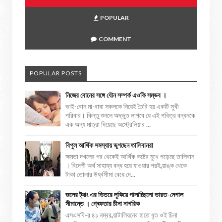
POPULAR
COMMENT
POPULAR POSTS
নিজের বোনের সঙ্গে যৌন সম্পর্ক এওকি সম্ভব ।
ভাই-বোন মা-বাবা সকলকে নিয়েই তৈরি হয় একটি সুখী
পরিবার। কিন্তু শুনলে অদ্ভুত লাগবে যে এই পবিত্র বন্ধনকে
এক অন্য মাত্রা দিয়েছে অস্ট্রেলিয়ার ...
বিপুল আর্থিক সমস্যায় ভুগছেন তালিবানরা
ক্ষমতা দখলের পর থেকেই আর্থিক কষ্টের মুখে পড়েছে তালিবান
। বিদেশী অর্থ সাহায্য বন্ধ হয়ে যাওয়ার পরই ব্য়াঙ্ক থেকে
টাকা তোলার উর্ধ্বসীমা বেধে দে...
জলের ট্যাং এর ভিতরে লুকিয়ে পালাচ্ছিলো ভারত-নেপাল
সীমান্তে । গ্ৰেফতার চীনা নাগরিক
এসএসবি-র ৪১ নম্বর ব্য়াটালিয়নের হাতে ধৃত ওই চিনা