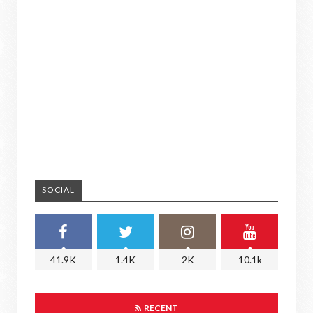
SOCIAL
41.9K
1.4K
2K
10.1k
RECENT