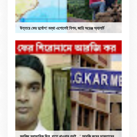
উত্তরে ফের দুর্যোগ! মন্থা এগোলেই বিপদ, জারি অরেঞ্জ অ্যালার্ট
সবকিছু স্বাভাবিক ছিল, রাতে খাওয়ার পরই…’, আরজি করের ডাক্তারের