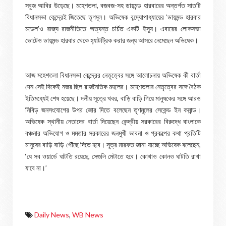
সবুজ আবির উড়েছে। মহেশতলা, বজবজ-সহ ডায়মন্ড হারবারের অন্তর্গত সাতটি
বিধানসভা কেন্দ্রেই জিতেছে তৃণমূল। অভিষেক বন্দ্যোপাধ্যায়ের ‘ডায়মন্ড হারবার
মডেল’ও রাজ্য রাজনীতিতে অত্যন্ত চর্চিত একটি ইস্যু। এবারের লোকসভা
ভোটেও ডায়মন্ড হারবার থেকে হ্যাটট্রিক করার জন্য আসরে নেমেছেন অভিষেক।
আজ মহেশতলা বিধানসভা কেন্দ্রের নেতৃত্বের সঙ্গে আলোচনায় অভিষেক কী বার্তা
দেন সেই দিকেই নজর ছিল রাজনৈতিক মহলের। মহেশতলার নেতৃত্বের সঙ্গে বৈঠক
ইতিমধ্যেই শেষ হয়েছে। দলীয় সূত্রে খবর, বাড়ি বাড়ি গিয়ে মানুষকের সঙ্গে আরও
নিবিড় জনসংযোগের উপর জোর দিতে বলেছেন তৃণমূলের সেকেন্ড ইন কমান্ড।
অভিষেক স্থানীয় নেতাদের বার্তা দিয়েছেন কেন্দ্রীয় সরকারের বিরুদ্ধে বাংলাকে
বঞ্চনার অভিযোগ ও মমতার সরকারের জনমুখী ভাবনা ও প্রকল্পের কথা প্রতিটি
মানুষের বাড়ি বাড়ি পৌঁছে দিতে হবে। সূত্র মারফত জানা যাচ্ছে অভিষেক বলেছেন,
‘যে সব ওয়ার্ডে ঘাটতি রয়েছে, সেগুলি মেটাতে হবে। কোথাও কোনও ঘাটতি রাখা
যাবে না।’
Daily News
,
WB News