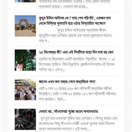
নাগরিকের নাম চোয়েজোড়া ওয়েসর। তাঁর একটি ভারতীয়
প্যানকার্ড রয়েছে। সেখানে নাম রয়েছ...
কুতুব উদ্দিন আইবক কে ? তার শেষ পরিণতি , একজন দাস
থেকে দিল্লির সুলতানি হয়ে ওঠার বিস্তারিত সংক্ষেপে
কুতুব উদ্দিন আইবকের প্রাথমিক জীবন
কুতুবুদ্দিন মধ্য এশিয়ার কোনো এক স্থানে জন্মগ্রহণ করেন;
তার প...
২৫ ডিসেম্বর কী? এবং এই দিনটিকে বড়ো দিন বলা হয় কেন
বড়দিন বা ক্রিসমাস একটি বাৎসরিক খ্রিস্টীয় উৎসব । ২৫
ডিসেম্বর তারিখে যিশু খ্রিস্টের জন্মদিন উপলক্ষে এই উৎসব
পালিত হয়। এই দ...
জানেন এখন কত নম্বর পেলে মাধ্যমিকে পাস!
মোট ৯ লক্ষ ১২ হাজার ৫৯৮ জন পরীক্ষার্থী মাধ্যমিক পরীক্ষা
দিয়েছিল। মোট ৭ লক্ষ ৬৫ হাজার ২৫২ জন পরীক্ষার্থী পরীক্ষায়
পাস করেছে। প্রথ...
দেবতা নয় , সাঁওতালরা পুজো করেন অপদেবতার
যুগ যুগ ধরে দেবতারা পূজিত হয়ে এসেছেন। কিন্তু ভারত এবং
বাংলাদেশের কিছু সাঁওতাল গোষ্ঠী এখনো পুজোর অর্ঘ্য নিবেদন
করেন অপদেবতার পদতলে। এই অপদ...