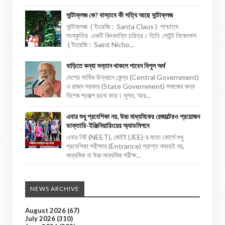
সান্টাক্লজ কে? বাস্তবে কী সত্যি আছে সান্টাক্লজ
সান্টাক্লজ ( ইংরেজি : Santa Claus ) পাশ্চাত্য
সংস্কৃতির একটি কিংবদন্তি চরিত্র। তিনি সেইন্ট নিকোলাস
( ইংরেজি : Saint Nicho...
বাড়িতে কন্যা সন্তান থাকলে পাবেন বিপুল অর্থ
দেশের সার্বিক উন্নয়নে কেন্দ্র (Central Government)
ও রাজ্য সরকার (State Government) সমাজের জন্য
বিশেষ প্রকল্প রচনা করে। মূলত, আর...
এবার শুধু প্রবেশিকা নয়, উচ্চ মাধ্যমিকের রেজাল্টেরও প্রয়োজন
ডাক্তারি-ইঞ্জিনিয়ারিংয়ের অ্যাডমিশনে
এবার নিট (NEET), জেইই (JEE)-র মতো কোর্সে শুধু
প্রবেশিকা পরীক্ষায় (Entrance) প্রাপ্ত নম্বরই নয়,
মাধ্যমিক বা উচ্চ মাধ্যমিক পরীক্ষ...
NEWS ARCHIVE
August 2026
(67)
July 2026
(310)