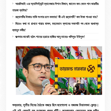
আরবিআই-এর অ্যাসিস্ট্যান্ট ম্যানেজার ঈশান কিষান, জানেন কত বেতন পান ভারতীয়
তারকা ব্যাটার?
রয়্যালটির টাকায় নাকি সংসার চলে মমতার! কী এই রয়্যালটি? কত টাকা পাওয়া যায়?
দিয়েও কথা না রাখতে পারার মাশুল, মহমেডান ক্লাবের সভাপতি পদ থেকে বরখাস্ত
হুমায়ুন কবীর!
জল্পনার মাঝেই হঠাৎ শাহের দুয়ারে হাজির আবু তাহের-খলিলুর-ইউসুফ!
শুক্রবার, তৃতীয় দিনের বৈঠকে নজরে ছিল মহেশতলা ও বজবজ বিধানসভা কেন্দ্র।
এই দুই কেন্দ্রই হল তৃণমূলের শক্ত ঘাঁটি। মহেশতলার নেতৃত্বের সঙ্গে দলীয়