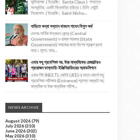
সান্টাক্লজ ( ইংরেজি : Santa Claus ) পাশ্চাত্য
সংস্কৃতির একটি কিংবদন্তি চরিত্র। তিনি সেইন্ট
নিকোলাস ( ইংরেজি : Saint Nicho...
বাড়িতে কন্যা সন্তান থাকলে পাবেন বিপুল অর্থ
দেশের সার্বিক উন্নয়নে কেন্দ্র (Central
Government) ও রাজ্য সরকার (State
Government) সমাজের জন্য বিশেষ প্রকল্প রচনা
করে। মূলত, আর...
এবার শুধু প্রবেশিকা নয়, উচ্চ মাধ্যমিকের রেজাল্টেরও
প্রয়োজন ডাক্তারি-ইঞ্জিনিয়ারিংয়ের অ্যাডমিশনে
এবার নিট (NEET), জেইই (JEE)-র মতো কোর্সে শুধু
প্রবেশিকা পরীক্ষায় (Entrance) প্রাপ্ত নম্বরই নয়,
মাধ্যমিক বা উচ্চ মাধ্যমিক পরীক্ষ...
NEWS ARCHIVE
August 2026
(79)
July 2026
(310)
June 2026
(302)
May 2026
(310)