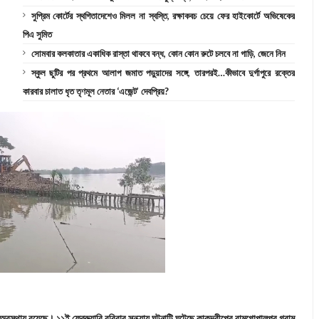
সুপ্রিম কোর্টের স্থগিতাদেশেও মিলল না স্বস্তি, রক্ষাকবচ চেয়ে ফের হাইকোর্টে অভিষেকের
পিএ সুমিত
সোমবার কলকাতার একাধিক রাস্তা থাকবে বন্ধ, কোন কোন রুটে চলবে না গাড়ি, জেনে নিন
স্কুল ছুটির পর প্রথমে আলাপ জমাত পড়ুয়াদের সঙ্গে, তারপরই…কীভাবে দুর্গাপুরে রক্তের
কারবার চালাত ধৃত তৃণমূল নেতার ‘এজেন্ট’ দেবপ্রিয়?
্থায় রয়েছে। ১১ই ফেব্রুয়ারি রবিবার সন্ধ্যায় ঘটনাটি ঘটেছে কাকদ্বীপের রামগোপালপুর গ্রাম