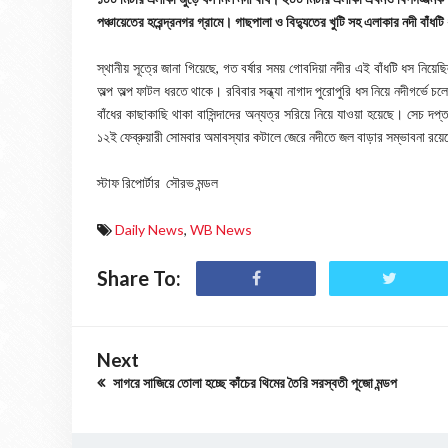
পঞ্চায়েতের হরেন্দ্রনগর গ্রামে। গাছপালা ও বিদ্যুতের খুটি সহ এলাকার নদী বাঁধট
স্থানীয় সূত্রে জানা গিয়েছে, গত বর্ষার সময় গোবদিয়া নদীর এই বাঁধটি ধস নিয়
অল্প অল্প ফাটল ধরতে থাকে। রবিবার সন্ধ্যা নাগাদ পুরোপুরি ধস নিয়ে নদীগর্ভে চ
বাঁধের কাছাকাছি থাকা বাসিন্দাদের অন্যত্র সরিয়ে নিয়ে যাওয়া হয়েছে। সেচ 
১২ই ফেব্রুয়ারী সোমবার অমাবস্যার কটালে জেরে নদীতে জল বাড়ার সম্ভাবনা রয
স্টাফ রিপোর্টার সৌরভ মন্ডল
Daily News
,
WB News
Share To:
Next
সাগরে সাজিয়ে তোলা হচ্ছে কাঁচের থিমের তৈরি সরস্বতী পূজো মন্ডপ