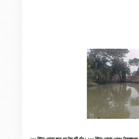
১০০ মিটার এলাকা জুড়ে ধস নিল নদী বাঁধ। ২০০ মিটার এলাকা এখনও বিপদজ্জনক অবস