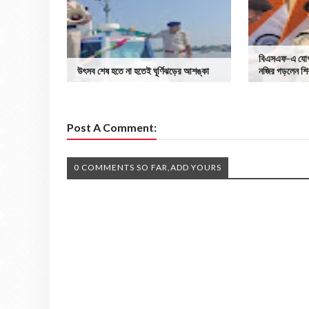
বিএসএফ-এ যোগ 
উৎসব শেষ হতে না হতেই ঘূর্ণিঝড়ের আশঙ্কা
নজির গড়লেন শি
Post A Comment:
0 COMMENTS SO FAR,ADD YOURS