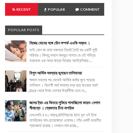
RECENT
POPULAR
COMMENT
POPULAR POSTS
নিজের বোনের সঙ্গে যৌন সম্পর্ক এওকি সম্ভব ।
ভাই-বোন মা-বাবা সকলকে নিয়েই তৈরি হয় একটি সুখী
পরিবার। কিন্তু শুনলে অদ্ভুত লাগবে যে এই পবিত্র
বন্ধনকে এক অন্য মাত্রা দিয়েছে অস্ট্রেলিয়ার ...
বিপুল আর্থিক সমস্যায় ভুগছেন তালিবানরা
ক্ষমতা দখলের পর থেকেই আর্থিক কষ্টের মুখে পড়েছে
তালিবান । বিদেশী অর্থ সাহায্য বন্ধ হয়ে যাওয়ার পরই
ব্য়াঙ্ক থেকে টাকা তোলার উর্ধ্বসীমা বেধে দে...
জলের ট্যাং এর ভিতরে লুকিয়ে পালাচ্ছিলো ভারত-নেপাল
সীমান্তে । গ্ৰেফতার চীনা নাগরিক
এসএসবি-র ৪১ নম্বর ব্য়াটালিয়নের হাতে ধৃত ওই চিনা
নাগরিকের নাম চোয়েজোড়া ওয়েসর। তাঁর একটি ভারতীয়
প্যানকার্ড রয়েছে। সেখানে নাম রয়েছ...