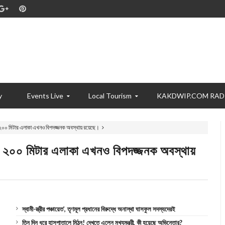
y
Events Live
Local Tourism
KAKDWIP.COM RAD
। ২০০ মিটার এলাকা এখনও বিপদজ্জনক অবস্থায় রয়েছে।
ধ। ২০০ মিটার এলাকা এখনও বিপদজ্জনক অবস্থায়
স্বামী-স্ত্রীর পঞ্চায়েত’, তৃণমূল প্রধানের বিরুদ্ধে অনাস্থা ঘাসফুল সদস্যদেরই
তিন দিন ধরে হাসপাতালে মিঠুন! দেখতে এলেন মুখ্যমন্ত্রী, কী হয়েছে অভিনেতার?