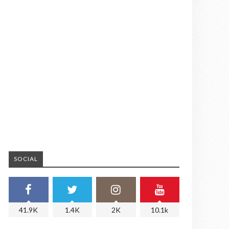
SOCIAL
41.9K
1.4K
2K
10.1k