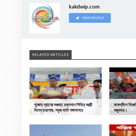
kakdwip.com
VIEW PROFILE
RELATED ARTICLES
পুজোয় প্রাণের সঞ্চার! রক্তদান শিবিরে মন্ত্রী
কাকদ্বীপে বিজেপ
দিলেন চারাগাছ, সবুজ বার্তা গঙ্গাসাগরে
মজুমদার।