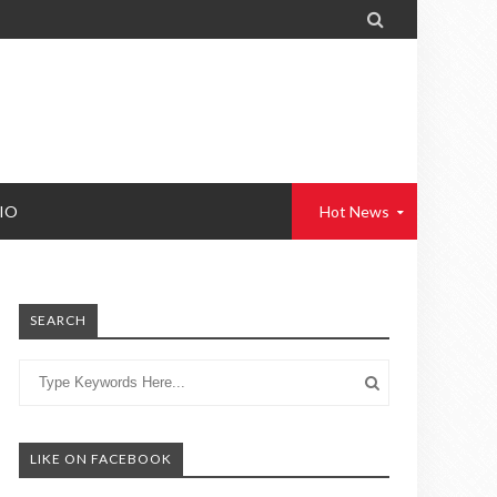

IO
Hot News
SEARCH
LIKE ON FACEBOOK