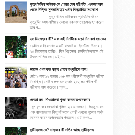
কুতুব উদ্দিন আইবক কে ? তার শেষ পরিণতি , একজন দাস
থেকে দিল্লির সুলতানি হয়ে ওঠার বিস্তারিত সংক্ষেপে
কুতুব উদ্দিন আইবকের প্রাথমিক জীবন
কুতুবুদ্দিন মধ্য এশিয়ার কোনো এক স্থানে জন্মগ্রহণ করেন;
তার প...
২৫ ডিসেম্বর কী? এবং এই দিনটিকে বড়ো দিন বলা হয় কেন
বড়দিন বা ক্রিসমাস একটি বাৎসরিক খ্রিস্টীয় উৎসব ।
২৫ ডিসেম্বর তারিখে যিশু খ্রিস্টের জন্মদিন উপলক্ষে এই
উৎসব পালিত হয়। এই দ...
জানেন এখন কত নম্বর পেলে মাধ্যমিকে পাস!
মোট ৯ লক্ষ ১২ হাজার ৫৯৮ জন পরীক্ষার্থী মাধ্যমিক পরীক্ষা
দিয়েছিল। মোট ৭ লক্ষ ৬৫ হাজার ২৫২ জন পরীক্ষার্থী
পরীক্ষায় পাস করেছে। প্রথ...
দেবতা নয় , সাঁওতালরা পুজো করেন অপদেবতার
যুগ যুগ ধরে দেবতারা পূজিত হয়ে এসেছেন। কিন্তু ভারত
এবং বাংলাদেশের কিছু সাঁওতাল গোষ্ঠী এখনো পুজোর অর্ঘ্য
নিবেদন করেন অপদেবতার পদতলে। এই অপদ...
সান্টাক্লজ কে? বাস্তবে কী সত্যি আছে সান্টাক্লজ