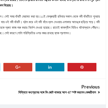
ি ধস নিয়েছে।
েছিল। সেই সময় বাঁধটি মেরামত করা হয়।১১ই ফেব্রুয়ারী রবিবার সকাল থেকে নদী বাঁধটিতে পুনরায়
লে যায় ওই নদী বাঁধটি। হঠাৎ করে ওই নদী বাঁধে ধ্বস নেওয়ায় এলাকায় আতঙ্ক ছড়িয়ে পড়ে। নদী
দপ্তরকে দ্রুত কাজ শুরু করার নির্দেশ দেওয়া হয়েছে। রাতেই কাকদ্বীপ বিডিও ঘটনাস্থলে পৌঁছন।
়েছে। সেই কারণে গোটা পরিস্থিতির ওপর নজর রাখছে ব্লক প্রশাসন।
Previous
দিল্লিতে কংগ্রেসের সঙ্গে কি জোট থাকছে আপ-র? স্পষ্ট করলেন কেজরীবাল