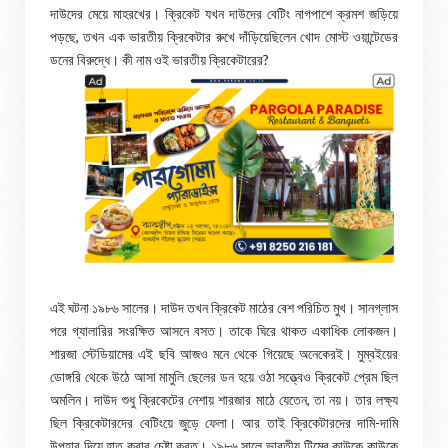
দাউদের মেয়ে মাহরখের। ক্রিকেট যখন দাউদের বেটিং নাগপাশে ক্রমশ জড়িয়ে
পড়ছে, তখন এক ভারতীয় ক্রিকেটার রুখে দাঁড়িয়েছিলেন খোদ মোস্ট ওয়ান্টেডের
ডনের বিরুদ্ধে। কী নাম ওই ভারতীয় ক্রিকেটারের?
এই ঘটনা ১৯৮৬ সালের। দাউদ তখন ক্রিকেট মাঠের বেশ পরিচিত মুখ। সানগ্লাস
পরে গ্যালারির সংরক্ষিত আসনে বসত। তাকে ঘিরে থাকত একাধিক লোকজন।
শারজা স্টেডিয়ামের এই ছবি আজও মনে থেকে গিয়েছে অনেকেরই। মুম্বইয়ের
ডোঙ্গরি থেকে উঠে আসা মামুলি ছেলের ডন হয়ে ওঠা সত্ত্বেও ক্রিকেট প্রেম ছিল
অমলিন। দাউদ শুধু ক্রিকেটের নেশায় শারজার মাঠে যেতেন, তা নয়। তার লক্ষ্য
ছিল ক্রিকেটারদের বেটিংয়ে জুড়ে ফেলা। আর তাই ক্রিকেটারদের দামি-দামি
উপহার দিয়ে হাত করার চেষ্টা করত। ১৯৮৬ সালে ভারতীয় টিমের কাউকে কাউকে