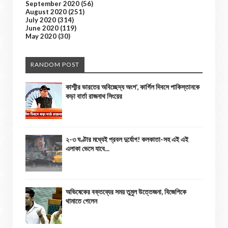
September 2020
(56)
August 2020
(251)
July 2020
(314)
June 2020
(119)
May 2020
(30)
RANDOM POST
কাশ্মীর ভারতের অবিচ্ছেদ্য অংশ’, কার্গিল দিবসে পাকিস্তানকে
কড়া বার্তা রাজনাথ সিংয়ের
২-৩ ঘণ্টার মধ্যেই প্রবল দুর্যোগ! কলকাতা-সহ এই এই
এলাকা ভেসে যাবে...
অভিষেকের বক্তব্যের সময় তুমুল উত্তেজনা, বিজেপিকে
থামাতে গেলেন