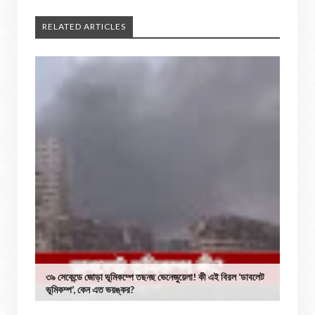
RELATED ARTICLES
৩৯ সেকেন্ডে জোড়া ভূমিকম্পে তছনছ ভেনেজুয়েলা! কী এই বিরল ‘ডাবলেট
ভূমিকম্প’, কেন এত ভয়ঙ্কর?