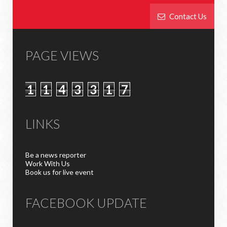
Contact Us
PAGE VIEWS
1
1
4
3
3
1
7
LINKS
Be a news reporter
Work With Us
Book us for live event
FACEBOOK UPDATE