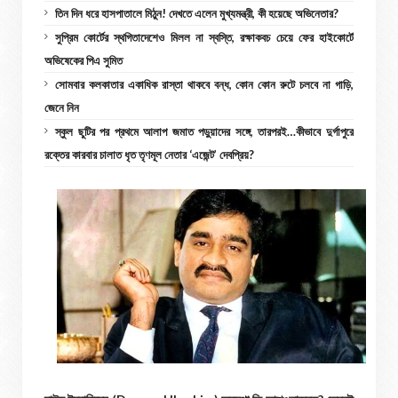
তিন দিন ধরে হাসপাতালে মিঠুন! দেখতে এলেন মুখ্যমন্ত্রী, কী হয়েছে অভিনেতার?
সুপ্রিম কোর্টের স্থগিতাদেশেও মিলল না স্বস্তি, রক্ষাকবচ চেয়ে ফের হাইকোর্টে
অভিষেকের পিএ সুমিত
সোমবার কলকাতার একাধিক রাস্তা থাকবে বন্ধ, কোন কোন রুটে চলবে না গাড়ি,
জেনে নিন
স্কুল ছুটির পর প্রথমে আলাপ জমাত পড়ুয়াদের সঙ্গে, তারপরই…কীভাবে দুর্গাপুরে
রক্তের কারবার চালাত ধৃত তৃণমূল নেতার ‘এজেন্ট’ দেবপ্রিয়?