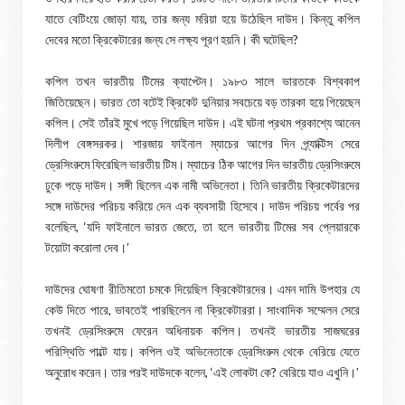
যাতে বেটিংয়ে জোড়া যায়, তার জন্য মরিয়া হয়ে উঠেছিল দাউদ। কিন্তু কপিল
দেবের মতো ক্রিকেটারের জন্য সে লক্ষ্য পূরণ হয়নি। কী ঘটেছিল?
কপিল তখন ভারতীয় টিমের ক্যাপ্টেন। ১৯৮৩ সালে ভারতকে বিশ্বকাপ
জিতিয়েছেন। ভারত তো বটেই ক্রিকেট দুনিয়ার সবচেয়ে বড় তারকা হয়ে গিয়েছেন
কপিল। সেই তাঁরই মুখে পড়ে গিয়েছিল দাউদ। এই ঘটনা প্রথম প্রকাশ্যে আনেন
দিলীপ বেঙ্গসরকর। শারজায় ফাইনাল ম্যাচের আগের দিন প্র্যাক্টিস সেরে
ড্রেসিংরুমে ফিরেছিল ভারতীয় টিম। ম্যাচের ঠিক আগের দিন ভারতীয় ড্রেসিংরুমে
ঢুকে পড়ে দাউদ। সঙ্গী ছিলেন এক নামী অভিনেতা। তিনি ভারতীয় ক্রিকেটারদের
সঙ্গে দাউদের পরিচয় করিয়ে দেন এক ব্যবসায়ী হিসেবে। দাউদ পরিচয় পর্বের পর
বলেছিল, ‘যদি ফাইনালে ভারত জেতে, তা হলে ভারতীয় টিমের সব প্লেয়ারকে
টয়োটা করোলা দেব।’
দাউদের ঘোষণা রীতিমতো চমকে দিয়েছিল ক্রিকেটারদের। এমন দামি উপহার যে
কেউ দিতে পারে, ভাবতেই পারছিলেন না ক্রিকেটাররা। সাংবাদিক সম্মেলন সেরে
তখনই ড্রেসিংরুমে ফেরেন অধিনায়ক কপিল। তখনই ভারতীয় সাজঘরের
পরিস্থিতি পাল্টে যায়। কপিল ওই অভিনেতাকে ড্রেসিংরুম থেকে বেরিয়ে যেতে
অনুরোধ করেন। তার পরই দাউদকে বলেন, ‘এই লোকটা কে? বেরিয়ে যাও এখুনি।’