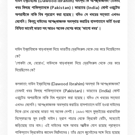
দাউদ ইব্রাহিমের (Dawood Ibrahim) অবস্থা কি আশঙ্কাজনক? তেমনই
খবর মিলছে পাকিস্তানকে (Pakistan)। ভারতের (India) মোস্ট ওয়ান্টেড
অপরাধীকে নাকি বিষ প্রয়োগ করা হয়েছে। যদিও সে খবরের সত্যতা এখনও
মেলেনি। কিন্তু দাউদের আশঙ্কাজনক অবস্থায় করাচির হাসপাতালে ভর্তি হওয়া
নিশ্চিত ভাবেই ভারত সহ আরও অনেক দেশের কাছে 'ভালো খবর'।
দাউদ ইব্রাহিমকে ঘাড়ধাক্কা দিয়ে ভারতীয় ড্রেসিংরুম থেকে বের করে দিয়েছিলেন
কে?
'লোকটা কে, বেরোও', দাউদকে ঘাড়ধাক্কা দিয়ে ড্রেসিংরুম থেকে বের করে
দিয়েছিলেন কে?
কলকাতা: দাউদ ইব্রাহিমের (Dawood Ibrahim) অবস্থা কি আশঙ্কাজনক?
তেমনই খবর মিলছে পাকিস্তানকে (Pakistan)। ভারতের (India) মোস্ট
ওয়ান্টেড অপরাধীকে নাকি বিষ প্রয়োগ করা হয়েছে। যদিও সে খবরের সত্যতা
এখনও মেলেনি। আশঙ্কাজনক অবস্থায় করাচির হাসপাতালে ভর্তি হওয়া দাউদের
দিকে চোখ রেখেছে ভারত সহ অনেক দেশই। ১৯৯৩ সালে মুম্বইয়ের ধারাবাহিক
বিস্ফোরণের মূল চক্রী দাউদ। ড্রাগ পাচার থেকে ক্রিকেট বেটিং, সবেতেই
জড়িয়েছে তার নাম। এই দাউদের সঙ্গে আবার আত্মীক যোগ রয়েছে প্রাক্তন
পাকিস্তান ক্রিকেটার জাভেদ মিয়াঁদাদের। তাঁর ছেলে জুনেইদের সঙ্গে বিয়ে হয়েছে