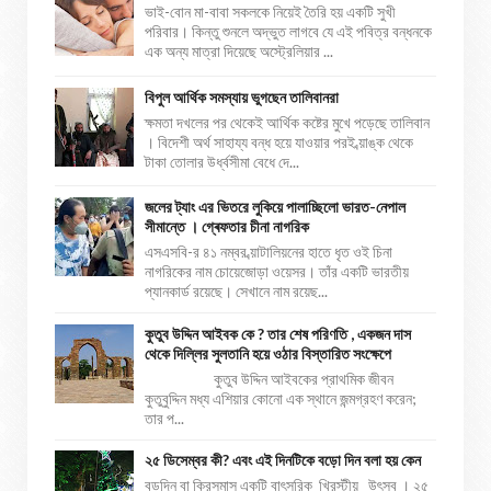
ভাই-বোন মা-বাবা সকলকে নিয়েই তৈরি হয় একটি সুখী
পরিবার। কিন্তু শুনলে অদ্ভুত লাগবে যে এই পবিত্র বন্ধনকে
এক অন্য মাত্রা দিয়েছে অস্ট্রেলিয়ার ...
বিপুল আর্থিক সমস্যায় ভুগছেন তালিবানরা
ক্ষমতা দখলের পর থেকেই আর্থিক কষ্টের মুখে পড়েছে তালিবান
। বিদেশী অর্থ সাহায্য বন্ধ হয়ে যাওয়ার পরই ব্য়াঙ্ক থেকে
টাকা তোলার উর্ধ্বসীমা বেধে দে...
জলের ট্যাং এর ভিতরে লুকিয়ে পালাচ্ছিলো ভারত-নেপাল
সীমান্তে । গ্ৰেফতার চীনা নাগরিক
এসএসবি-র ৪১ নম্বর ব্য়াটালিয়নের হাতে ধৃত ওই চিনা
নাগরিকের নাম চোয়েজোড়া ওয়েসর। তাঁর একটি ভারতীয়
প্যানকার্ড রয়েছে। সেখানে নাম রয়েছ...
কুতুব উদ্দিন আইবক কে ? তার শেষ পরিণতি , একজন দাস
থেকে দিল্লির সুলতানি হয়ে ওঠার বিস্তারিত সংক্ষেপে
কুতুব উদ্দিন আইবকের প্রাথমিক জীবন
কুতুবুদ্দিন মধ্য এশিয়ার কোনো এক স্থানে জন্মগ্রহণ করেন;
তার প...
২৫ ডিসেম্বর কী? এবং এই দিনটিকে বড়ো দিন বলা হয় কেন
বড়দিন বা ক্রিসমাস একটি বাৎসরিক খ্রিস্টীয় উৎসব । ২৫