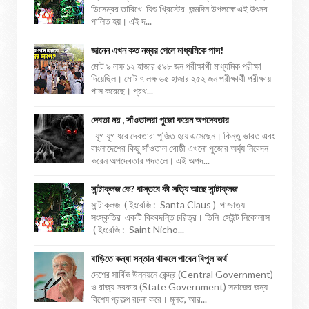
ডিসেম্বর তারিখে যিশু খ্রিস্টের জন্মদিন উপলক্ষে এই উৎসব
পালিত হয়। এই দ...
জানেন এখন কত নম্বর পেলে মাধ্যমিকে পাস!
মোট ৯ লক্ষ ১২ হাজার ৫৯৮ জন পরীক্ষার্থী মাধ্যমিক পরীক্ষা
দিয়েছিল। মোট ৭ লক্ষ ৬৫ হাজার ২৫২ জন পরীক্ষার্থী পরীক্ষায়
পাস করেছে। প্রথ...
দেবতা নয় , সাঁওতালরা পুজো করেন অপদেবতার
যুগ যুগ ধরে দেবতারা পূজিত হয়ে এসেছেন। কিন্তু ভারত এবং
বাংলাদেশের কিছু সাঁওতাল গোষ্ঠী এখনো পুজোর অর্ঘ্য নিবেদন
করেন অপদেবতার পদতলে। এই অপদ...
সান্টাক্লজ কে? বাস্তবে কী সত্যি আছে সান্টাক্লজ
সান্টাক্লজ ( ইংরেজি : Santa Claus ) পাশ্চাত্য
সংস্কৃতির একটি কিংবদন্তি চরিত্র। তিনি সেইন্ট নিকোলাস
( ইংরেজি : Saint Nicho...
বাড়িতে কন্যা সন্তান থাকলে পাবেন বিপুল অর্থ
দেশের সার্বিক উন্নয়নে কেন্দ্র (Central Government)
ও রাজ্য সরকার (State Government) সমাজের জন্য
বিশেষ প্রকল্প রচনা করে। মূলত, আর...