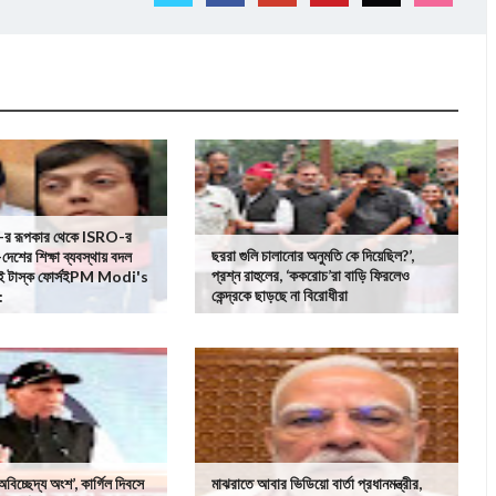
রূপকার থেকে ISRO-র
ছররা গুলি চালানোর অনুমতি কে দিয়েছিল?’,
-দেশের শিক্ষা ব্যবস্থায় বদল
প্রশ্ন রাহুলের, ‘ককরোচ’রা বাড়ি ফিরলেও
ই টাস্ক ফোর্সইPM Modi's
কেন্দ্রকে ছাড়ছে না বিরোধীরা
:
বিচ্ছেদ্য অংশ’, কার্গিল দিবসে
মাঝরাতে আবার ভিডিয়ো বার্তা প্রধানমন্ত্রীর,