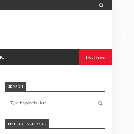

IO
Hot News
SEARCH
LIKE ON FACEBOOK