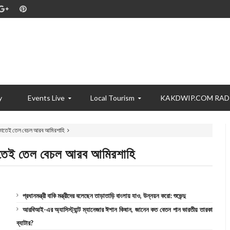
y
Events Live
Local Tourism
KAKDWIP.COM RAD
 টাকাতেই তেল বেচল আরব আমিরশাহি
াকাতেই তেল বেচল আরব আমিরশাহি
প্রধানমন্ত্রী বাকি মন্ত্রীদের বলেছেন তাড়াতাড়ি বাংলায় যাও, উন্নয়ন করো: শুভেন্দু
আরবিআই-এর অ্যাসিস্ট্যান্ট ম্যানেজার ঈশান কিষান, জানেন কত বেতন পান ভারতীয় তারকা
ব্যাটার?