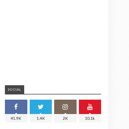
SOCIAL
41.9K
1.4K
2K
10.1k