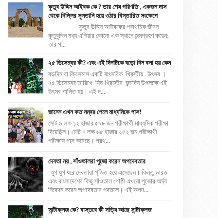
কুতুব উদ্দিন আইবক কে ? তার শেষ পরিণতি , একজন দাস
থেকে দিল্লির সুলতানি হয়ে ওঠার বিস্তারিত সংক্ষেপে
কুতুব উদ্দিন আইবকের প্রাথমিক জীবন
কুতুবুদ্দিন মধ্য এশিয়ার কোনো এক স্থানে জন্মগ্রহণ করেন;
তার প...
২৫ ডিসেম্বর কী? এবং এই দিনটিকে বড়ো দিন বলা হয় কেন
বড়দিন বা ক্রিসমাস একটি বাৎসরিক খ্রিস্টীয় উৎসব ।
২৫ ডিসেম্বর তারিখে যিশু খ্রিস্টের জন্মদিন উপলক্ষে এই
উৎসব পালিত হয়। এই দ...
জানেন এখন কত নম্বর পেলে মাধ্যমিকে পাস!
মোট ৯ লক্ষ ১২ হাজার ৫৯৮ জন পরীক্ষার্থী মাধ্যমিক পরীক্ষা
দিয়েছিল। মোট ৭ লক্ষ ৬৫ হাজার ২৫২ জন পরীক্ষার্থী
পরীক্ষায় পাস করেছে। প্রথ...
দেবতা নয় , সাঁওতালরা পুজো করেন অপদেবতার
যুগ যুগ ধরে দেবতারা পূজিত হয়ে এসেছেন। কিন্তু ভারত
এবং বাংলাদেশের কিছু সাঁওতাল গোষ্ঠী এখনো পুজোর অর্ঘ্য
নিবেদন করেন অপদেবতার পদতলে। এই অপদ...
সান্টাক্লজ কে? বাস্তবে কী সত্যি আছে সান্টাক্লজ