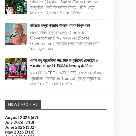
সান্টাক্লজ ( ইংরেজি : Santa Claus ) পাশ্চাত্য
সংস্কৃতির একটি কিংবদন্তি চরিত্র। তিনি সেইন্ট
নিকোলাস ( ইংরেজি : Saint Nicho...
বাড়িতে কন্যা সন্তান থাকলে পাবেন বিপুল অর্থ
দেশের সার্বিক উন্নয়নে কেন্দ্র (Central
Government) ও রাজ্য সরকার (State
Government) সমাজের জন্য বিশেষ প্রকল্প রচনা
করে। মূলত, আর...
এবার শুধু প্রবেশিকা নয়, উচ্চ মাধ্যমিকের রেজাল্টেরও
প্রয়োজন ডাক্তারি-ইঞ্জিনিয়ারিংয়ের অ্যাডমিশনে
এবার নিট (NEET), জেইই (JEE)-র মতো কোর্সে শুধু
প্রবেশিকা পরীক্ষায় (Entrance) প্রাপ্ত নম্বরই নয়,
মাধ্যমিক বা উচ্চ মাধ্যমিক পরীক্ষ...
NEWS ARCHIVE
August 2026
(67)
July 2026
(310)
June 2026
(302)
May 2026
(310)