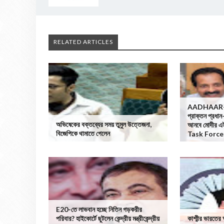
RELATED ARTICLES
AADHAAR-র 
প্রাক্তন প্রধান
অভিষেকের বক্তব্যের সময় তুমুল উত্তেজনা,
আনবে মোদীর এ
বিজেপিকে থামাতে গেলেন
Task Force
E20-তে লাভবান হচ্ছে নিতিন গড়করীর
পরিবার? হাইকোর্টে ছুটলেন কেন্দ্রীয় মন্ত্রীকেন্দ্রীয়
কাশ্মীর ভারতের অ