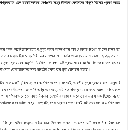
ামগ্রিকভাবে তেল রফতানিকারক দেশগুলির মধ্যে টাকাকে লেনদেনের মাধ্যম হিসেবে গ্রহণ করতে
, ডলারের বদলে ভারতীয় টাকাতেই সংযুক্ত আরব আমিরশাহির কাছ থেকে অপরিশোধিত তেল কিনল নয়া
নদেনের মাধ্যম হিসাবে প্রতিষ্ঠা করার লক্ষ্যে এটা একটা অত্যন্ত বড় পদক্ষেপ। ২০২২-এর ১১
রতীয় মুদ্রা ব্যবহারের অনুমতি দিয়েছিল। তারপর, এই প্রথম আরব আমিরশাহি থেকে তেল ক্রয়ের
াশিয়া থেকে তেল আমদানির সময় ভারতীয় টাকায় তার মূল্য চোকানো হয়েছে।
র সঙ্গে একটি চুক্তি স্বাক্ষর করেছিল ভারত। এরপরই, ভারতীয় মুদ্রা ব্যবহার করে, আবুধাবি
 অয়েল কর্পোরেশন। জ্বালানি সংগ্রহের ক্ষেত্রে এটা বড় সাফল্য বলে মনে করা হচ্ছে। কারণ, বেশ
 হলেও, সামগ্রিকভাবে তেল রফতানিকারক দেশগুলির মধ্যে টাকাকে লেনদেনের মাধ্যম হিসেবে গ্রহণ
তানিকারক দেশগুলির মধ্যে। সম্প্রতি, তেল মন্ত্রকের পক্ষ থেকেই এই তথ্য দেওয়া হয়েছিল এক
ীল। বিশ্বের তৃতীয় বৃহত্তম শক্তি আমদানীকারক ভারত। ভারতের মোট জ্বালানি চাহিদার ৮৫
ল গ্রহণ করেছে ভারত। সবথেকে কম দামে যারা জ্বালানি দিচ্ছে, তাদের কাছ থেকে তেল সংগ্রহ