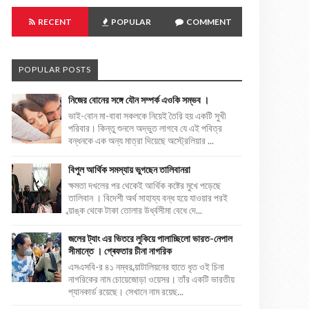
RECENT
POPULAR
COMMENT
POPULAR POSTS
নিজের বোনের সঙ্গে যৌন সম্পর্ক এওকি সম্ভব ।
ভাই-বোন মা-বাবা সকলকে নিয়েই তৈরি হয় একটি সুখী
পরিবার। কিন্তু শুনলে অদ্ভুত লাগবে যে এই পবিত্র
বন্ধনকে এক অন্য মাত্রা দিয়েছে অস্ট্রেলিয়ার ...
বিপুল আর্থিক সমস্যায় ভুগছেন তালিবানরা
ক্ষমতা দখলের পর থেকেই আর্থিক কষ্টের মুখে পড়েছে
তালিবান । বিদেশী অর্থ সাহায্য বন্ধ হয়ে যাওয়ার পরই
ব্য়াঙ্ক থেকে টাকা তোলার উর্ধ্বসীমা বেধে দে...
জলের ট্যাং এর ভিতরে লুকিয়ে পালাচ্ছিলো ভারত-নেপাল
সীমান্তে । গ্ৰেফতার চীনা নাগরিক
এসএসবি-র ৪১ নম্বর ব্য়াটালিয়নের হাতে ধৃত ওই চিনা
নাগরিকের নাম চোয়েজোড়া ওয়েসর। তাঁর একটি ভারতীয়
প্যানকার্ড রয়েছে। সেখানে নাম রয়েছ...