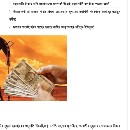
রয়্যালটির টাকায় নাকি সংসার চলে মমতার! কী এই রয়্যালটি? কত টাকা পাওয়া যায়?
দিয়েও কথা না রাখতে পারার মাশুল, মহমেডান ক্লাবের সভাপতি পদ থেকে বরখাস্ত হুমায়ুন
কবীর!
জল্পনার মাঝেই হঠাৎ শাহের দুয়ারে হাজির আবু তাহের-খলিলুর-ইউসুফ!
ীয় মুদ্রা ব্যবহারের অনুমতি দিয়েছিল। চলতি বছরের জুলাইয়ে, ভারতীয় মুদ্রায় লেনদেনের বিষয়ে