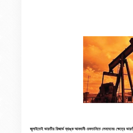
জুলাইতেই ভারতীয় রিজার্ভ ব্যাঙ্ক আমদানী-রফতানিতে লেনদেনের ক্ষেত্রে ভারত